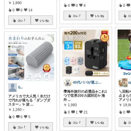
￥
1,890
0
0
0
4
0
0
14
コ
コレ
いいね
コレ
いいね
40代パパが選ぶ 毎日がラクになる暮らし
も。
＼回転
🌍海外旅行の必需品✈️これ1
止まらな
つで世界200カ国対応✨ 海
アメリカで大人気！水だけ
アメリ
外
...
で汚れが落ちる「ダンプダ
スター」✨ 波
...
￥
19,9
￥
1,980
￥
1,280～
0
0
1
21
0
0
5
コ
コレ
いいね
コレ
いいね