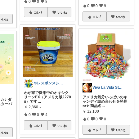
0
0
8
0
0
9
コレ
いいね
コレ
いいね
いいね
✨レスポンスショップ21✨
Viva La Vida Studio
わが家で愛用中のオキシク
リーンEX（アメリカ版2270
アメリカ気分いっぱいのキ
/カナダ
g）です
...
ャンディ詰め合わせを発見
スターバ
🍬✨ 商品名
...
￥
2,860～
￥
12,100
0
0
4
0
0
0
コレ
いいね
コレ
いいね
いいね