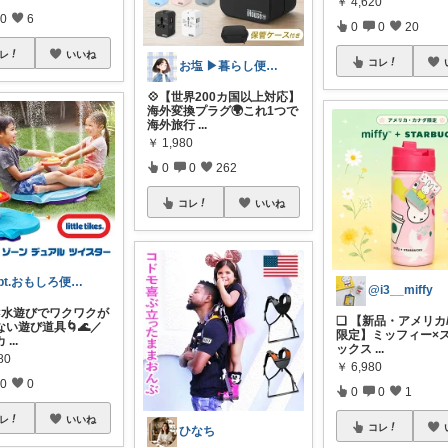
￥
4,620
0
6
0
0
20
レ
いいね
コレ
お塩 ▶︎暮らし便利/お得room
💠【世界200カ国以上対応】
海外変換プラグ🌍これ1つで
海外旅行
...
￥
1,980
0
0
262
コレ
いいね
apt.おもしろ便利グッズ推し主婦
@i3__miffy
×水遊びでワクワクが
❑ 【新品・アメリカ
い遊び道具🌀🌊／
限定】ミッフィー×
カ
...
ックス
...
80
￥
6,980
0
0
0
0
1
レ
いいね
コレ
ひなち