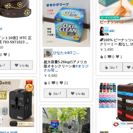
ki
aki
ント10倍】HTC 正
🌈100% ピーナッ
793-5971023
...
クリーミー 粒なし 1kg
00
￥
1,490
ひなた☆8/7ご購入感謝です❤️
0
2
0
0
1
超大容量5.26kgのアメリカ
レ
いいね
版オキシクリーン🌼
#オリジ
コレ
ナル写
...
￥
4,480
0
0
21
コレ
いいね