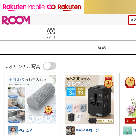
ROOM
Feed
商品
#オリジナル写真
やふこ🎵
MAIM🍀ig→@maim_419