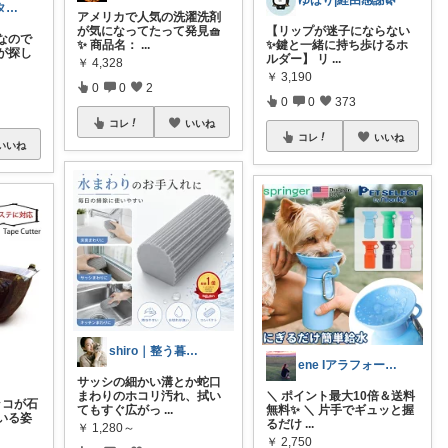
ゆばり|経由感謝🌿
m @ライフスタイル×ビューティー
アメリカで人気の洗濯洗剤
が気になってたって発見🧺
【リップが迷子にならない
なので
✨ 商品名：
...
✨鍵と一緒に持ち歩けるホ
が探し
ルダー】 リ
...
￥
4,328
￥
3,190
0
0
2
0
0
373
コレ
いいね
コレ
いいね
いいね
shiro｜整う暮らしと便利家電
ene IアラフォーLIFE
サッシの細かい溝とか蛇口
まわりのホコリ汚れ、拭い
＼ ポイント最大10倍＆送料
ラッコが石
てもすぐ広がっ
...
無料✨ ＼ 片手でギュッと握
いる姿
るだけ
...
￥
1,280～
￥
2,750