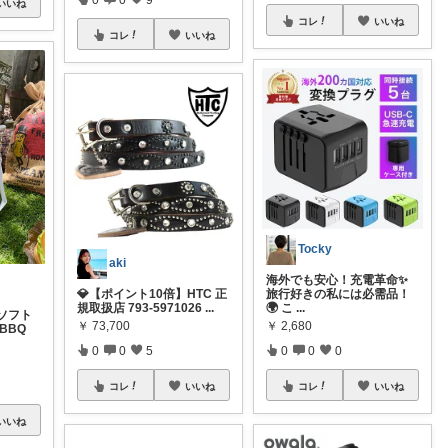
いいね
コレ
いいね
コレ
いいね
Tocky
aki
海外でも安心！充電革命✨
💎【ポイント10倍】HTC 正
旅行好きの私には必需品！
規取扱店 793-5971026
...
🌍 こ
...
ソフト
￥
73,700
￥
2,680
 BBQ
0
0
5
0
0
0
コレ
いいね
コレ
いいね
いいね