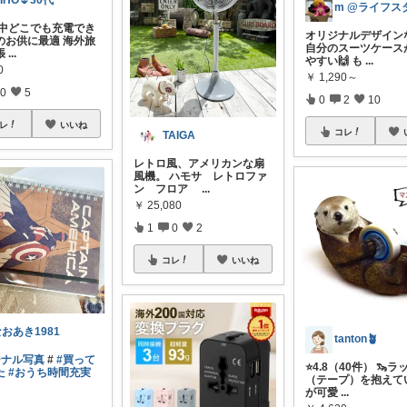
IHO🌷30代
世界中どこでも充電でき
オリジナルデザイン
のお供に最適 海外旅
自分のスーツケース
張
...
やすい🙌 も
...
0
￥
1,290～
0
5
0
2
10
レ
いいね
コレ
TAIGA
レトロ風、アメリカンな扇
風機。 ハモサ レトロファ
ン フロア
...
￥
25,080
1
0
2
コレ
いいね
おあき1981
tanton🪴
ジナル写真
#
#買って
⭐4.8（40件） 🦦
た
#おうち時間充実
（テープ）を抱えて
が可愛
...