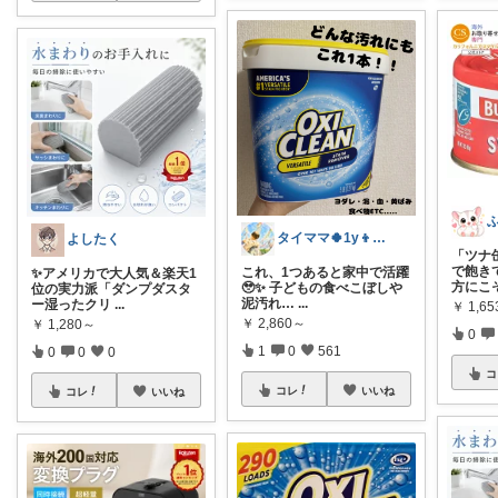
タイママ🍀1y👦のママ
よしたく
「ツナ
で飽き
これ、1つあると家中で活躍
✨アメリカで大人気＆楽天1
方にこ
🥹✨ 子どもの食べこぼしや
位の実力派「ダンプダスタ
泥汚れ…
...
ー湿ったクリ
...
￥
1,65
￥
2,860～
￥
1,280～
0
1
0
561
0
0
0
コ
コレ
いいね
コレ
いいね