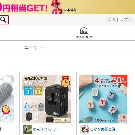
楽天トップへ
お知らせ
ユーザー
はるまき🐶子育て中
ゆん⌇インテリアと生活雑貨がメイン🧸
しぐ🌷美容と便利な小物🍀