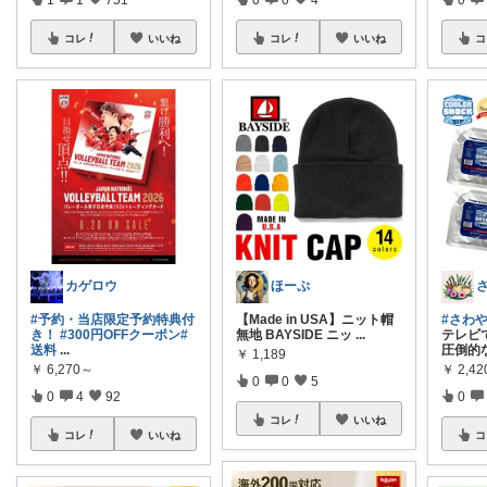
コレ
いいね
コレ
いいね
コ
カゲロウ
ほーぷ
#予約・当店限定予約特典付
【Made in USA】ニット帽
#さわや
き！
#300円OFFクーポン
#
無地 BAYSIDE ニッ
...
テレビ
送料
...
圧倒的
￥
1,189
￥
6,270～
￥
2,4
0
0
5
0
4
92
0
コレ
いいね
コレ
いいね
コ