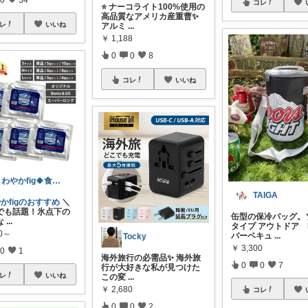
コレ
⭐️ ナーコライト100%使用の
高品質なアメリカ産重曹✨
レ
いいね
アルミ
...
￥
1,188
0
0
8
コレ
いいね
さわやかfig🍀食と暮らしを楽しむ
TAIGA
かfigのおすすめ
＼
でも話題！氷点下の
缶型の保冷バッグ。
な
...
タイプ アウトドア
20～
バーベキュ
...
Tocky
￥
3,300
0
1
海外旅行の必需品✨ 海外旅
0
0
7
行が大好きな私が見つけた
レ
いいね
この変
...
￥
2,680
コレ
0
0
2