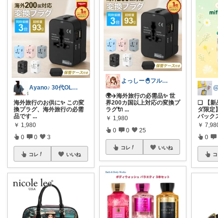
よっしー🐣フルタイム4児ママ
Ayano♪ 30代OLファッション
@
🌍✈️海外旅行の必需品✨ 世
海外旅行のお供に✨ この変
界200カ国以上対応の変換プ
❑ 【
換プラグ、海外旅行の必需
ラグ🔌
...
ダ限定
品です
...
バック
￥
1,980
￥
1,980
￥
7,98
0
0
25
0
0
3
0
コレ
いいね
コレ
いいね
コ