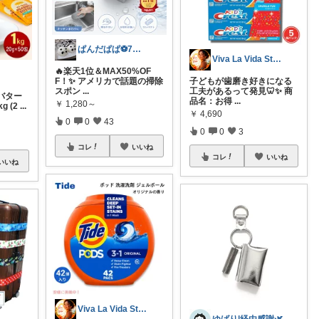
ぱんだぱぱ⚽️7日有難うございます
Viva La Vida Studio
🔥楽天1位＆MAX50%OF
F！✨ アメリカで話題の掃除
子どもが歯磨き好きになる
スポン
...
工夫があるって発見🦷✨ 商
ツバター
品名：お得
...
￥
1,280～
 (2
...
￥
4,690
0
0
43
0
0
3
コレ
いいね
コレ
いいね
いいね
Viva La Vida Studio