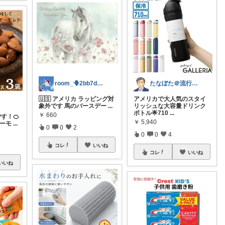
room_🪻2bb7d8bc05
たなぼた＠流行りモノ好きオヤジ
🇺🇸 アメリカ ラッピング対
アメリカで大人気のスタイ
象外です 馬のバースデー
...
リッシュな大容量ドリンク
ボトル🌟710
...
￥
660
です！🍊
￥
5,940
アーモ
...
0
0
2
0
0
4
コレ
いいね
コレ
いいね
いいね