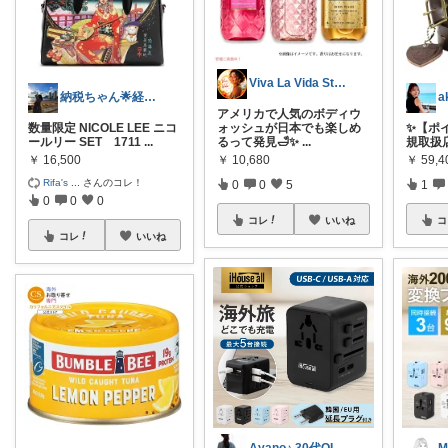
Viva La Vida Studio
納税ちゃん🌟経由購入★
a
アメリカで人気のボディウ
数量限定 NICOLE LEE ニコ
ォッシュが日本でも楽しめ
✨【ポイ
ールリー SET 1711
...
るって発見🛁✨
...
規取扱店 
￥
16,500
￥
10,680
￥
59,4
Rifa's
...
さんのコレ！
0
0
5
1
0
0
0
コレ
いいね
コ
コレ
いいね