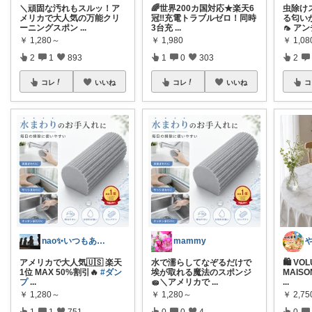
＼頑固な汚れもスルッ！ア
🌈世界200カ国対応★楽天6
虫除け
メリカで大人気の万能クリ
冠‼︎充電トラブルゼロ！同時
る匂い
ーニングスポン
...
3台充
...
🦟 ア
￥
1,280～
￥
1,980
￥
1,0
2
1
893
1
0
303
2
コレ
いいね
コレ
いいね
コ
nao✨いつもありがとう😊
mammy
アメリカで大人気🇺🇸 楽天
水で濡らしてなぞるだけで
🛍 V
1位 MAX 50%割引🔥
#ダン
埃が取れる魔法のスポンジ
MAIS
プ
...
🧽＼アメリカで
...
...
￥
1,280～
￥
1,280～
￥
2,75
1
1
751
0
0
4
0