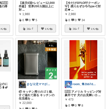
🇺🇸
【楽天6冠×レビュー12,000
【今だけ50%OFFクーポン
題の掃
件超】 世界200カ国以上に
💡】残りわずか💦Type-C対
対
...
応🍀
...
￥
1,980
￥
2,980
0
0
5
0
0
34
いいね
コレ
いいね
コレ
いいね
なのに
まな⌇2児ママが目指すゆとりある暮らし
room_🪻2bb7d8bc05
🧴🌿
📦 キッチン周りのゴミ箱、
🇺🇸 アメリカ ラッピング対
すぐ溢れて困る キッチンの
象外です 犬のお見舞いカ
...
生活感を
...
￥
473
￥
22,000
0
0
8
0
0
9