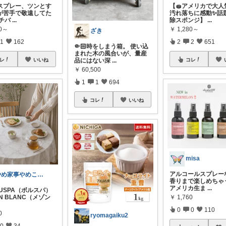
スプレー、ツンとす
【🧽アメリカで大人気
が苦手で敬遠してた
汚れ落ちに感動✨話
ンチバ
...
除スポンジ】
...
80～
￥
1,280～
ざき
1
162
2
2
651
🤏🏻時をしまう箱。 使い込
まれた木の風合いが、量産
レ
いいね
コレ
品にはない深
...
￥
60,500
1
1
694
コレ
いいね
misa
アルコールスプレー
やめ家事やめこ♡一軍インテリア
香りまで楽しめちゃう
アメリカ生ま
...
OLUSPA（ボルスパ）
￥
1,760
ON BLANC（メゾン
0
0
110
0
ryomagaiku2
0
34