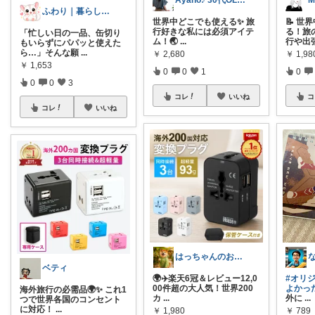
M
Ayano♪ 30代OLファッション
ふわり｜暮らしの負担をかるくする日用品
📝 
世界中どこでも使える✨ 旅
る！旅
行好きな私には必須アイテ
「忙しい日の一品、缶切り
行や出
ム！🌏
...
もいらずにパパッと使えた
ら…」そんな願
...
￥
1,98
￥
2,680
￥
1,653
0
0
0
1
0
0
3
コ
コレ
いいね
コレ
いいね
な
はっちゃんのお店😋
ベティ
#オリ
🌍✈️楽天6冠＆レビュー12,0
よかっ
00件超の大人気！世界200
海外旅行の必需品🌍✨ これ1
外に
...
カ
...
つで世界各国のコンセント
に対応！
...
￥
789
￥
1,980