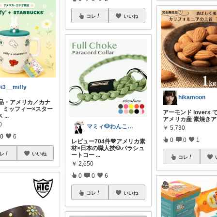
コレ
いいね
i3__miffy
hikamoon
新品・アメリカ／カナ
】ミッフィー×スター
アーモンド lovers 
ス
...
アメリカ産 素焼き
0
マミィ🐶わんこと暮らす｜お得情報係
￥
5,730
0
6
0
0
1
レビュー704件💖アメリカ素
材×日本の職人技🐶パラシュ
レ
いいね
ートコー
...
コレ
￥
2,650
0
0
6
コレ
いいね