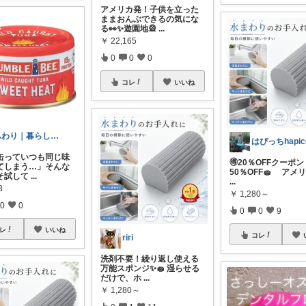
アメリカ発！子供を立った
ままおんぶできるの気にな
る👀✨遊園地🎡
...
￥
22,165
0
0
0
コレ
いいね
ふわり｜暮らしの負担をかるくする日用品
缶っていつも同じ味
🉐20％OFFクーポン
てしまう…」そんな
50％OFF🧽 アメ
そ試して
...
...
3
￥
1,280～
0
0
0
0
9
レ
いいね
コレ
riri
洗剤不要！繰り返し使える
万能スポンジ✨️🧽 湿らせる
だけで、ホ
...
￥
1,280～