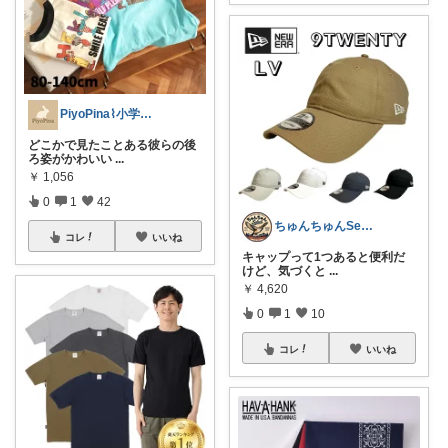
PiyoPina⌇小学生男子mama𓍯
どこかで見たことある彼らの後
ろ姿がかわいい
...
￥
1,056
0
1
42
ちゅんちゅんSelect
コレ
いいね
キャップって1つあると便利だ
けど、気づくと
...
￥
4,620
0
1
10
コレ
いいね