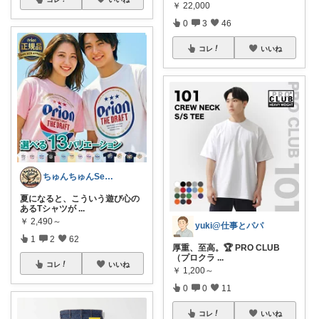
￥
22,000
0
3
46
コレ
いいね
ちゅんちゅんSelect
夏になると、こういう遊び心の
あるTシャツが
...
￥
2,490～
yuki@仕事とパパ
1
2
62
厚重、至高。🏆 PRO CLUB
（プロクラ
...
コレ
いいね
￥
1,200～
0
0
11
コレ
いいね