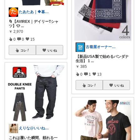
たあたあ｜🔶暮らしのおすすめ🔶
🌀【AVIREX｜デイリーTシャ
ツ】👕
...
￥
2,970
0
0
15
古着屋オーナーが選ぶROOM
コレ
いいね
​【新品USA製で始めるバンダナ
生活】 1
...
￥
385
0
1
13
コレ
いいね
えりな@いいね100%バック💓
これは履いた瞬間、頼れる一