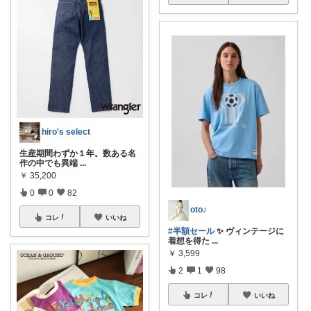
hiro's select
生産期間わずか１年。数ある名
作の中でも異端
...
￥
35,200
0
0
82
oto♪
コレ
いいね
#半額セール
✨ ヴィンテージに
着想を得た
...
￥
3,599
2
1
98
コレ
いいね