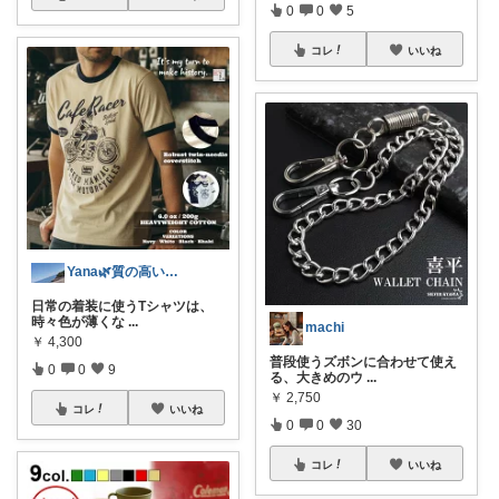
0
0
5
コレ
いいね
Yana🌿質の高い暮らしのROOM
日常の着装に使うTシャツは、
時々色が薄くな
...
machi
￥
4,300
普段使うズボンに合わせて使え
0
0
9
る、大きめのウ
...
￥
2,750
コレ
いいね
0
0
30
コレ
いいね