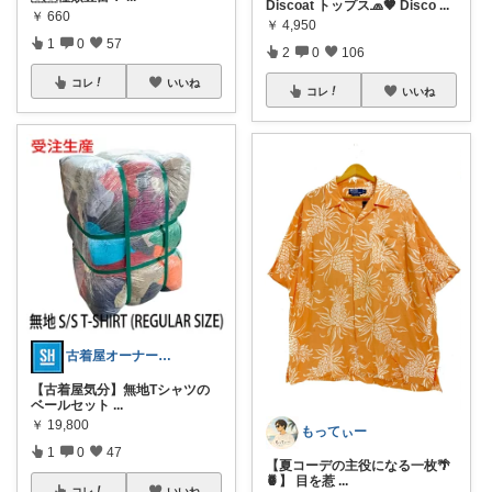
Discoat トップス🧢🤎 Disco
...
￥
660
￥
4,950
1
0
57
2
0
106
コレ
いいね
コレ
いいね
古着屋オーナーが選ぶROOM
【古着屋気分】無地Tシャツの
ベールセット
...
￥
19,800
もってぃー
1
0
47
【夏コーデの主役になる一枚🌴
🍍】 目を惹
...
コレ
いいね