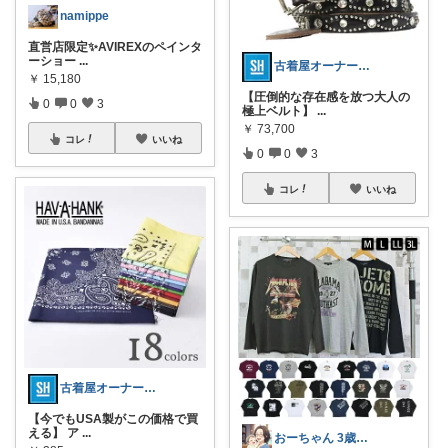
namippe
直営店限定✨AVIREXのペインタ
ーショー
...
古着屋オーナーが選ぶROOM
￥
15,180
​【圧倒的な存在感を放つ大人の
0
0
3
極上ベルト】
...
￥
73,700
コレ
いいね
0
0
3
コレ
いいね
古着屋オーナーが選ぶROOM
​【今でもUSA製がこの価格で買
える】 ア
...
おーちゃん 3歳児のママ