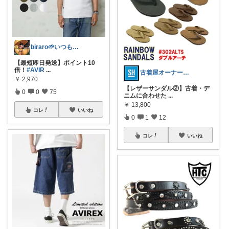
biraro🌱いつもありがとう♡
【最短即日発送】ポイント10
倍！
#AVIR
...
古着屋オーナーが選ぶROOM
￥
2,970
【レザーサンダル②】古着・デ
0
0
75
ニムに合わせた
...
￥
13,800
コレ
いいね
0
1
12
コレ
いいね