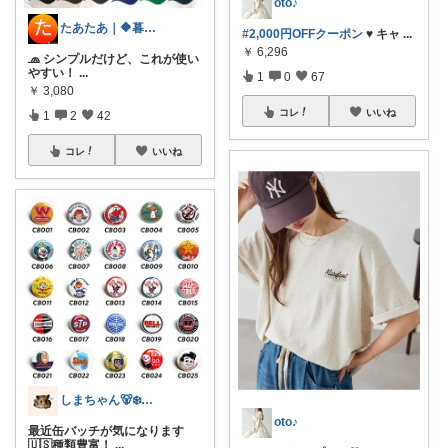
oto♪
たあたあ｜🔶暮らしのおすすめ🔶
#2,000円OFFクーポン
♥︎︎ キャ
...
￥
6,296
🧢 シンプルだけど、これが使い
やすい！
...
1
0
67
￥
3,080
コレ
いいね
1
2
42
コレ
いいね
しまちゃん‎️🐻‍❄いいモノだけ紹介
oto♪
最近缶バッチが気になります
🇺🇸種類豊富！
...