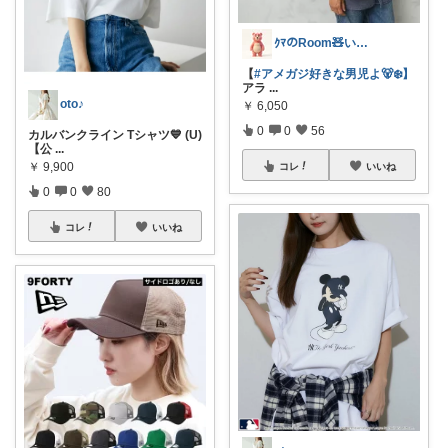
ｸﾏのRoom🧸いつもあざます😘✨️
【
#アメガジ好きな男児よ🐻‍❄️】
アラ
...
oto♪
￥
6,050
0
0
56
カルバンクライン Tシャツ💙 (U)
【公
...
￥
9,900
コレ
いいね
0
0
80
コレ
いいね