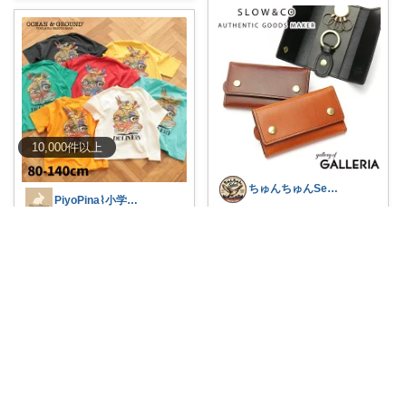
10,000
件
以上
ちゅんちゅんSelect
PiyoPina⌇小学生男子mama𓍯
鍵を出すたびに「やっぱりこれ
どこかで見たことある？彼らが
好きだな😊」っ
...
Tシャツになっ
...
￥
19,800
￥
1,056
0
1
13
0
0
11
コレ
いいね
コレ
いいね