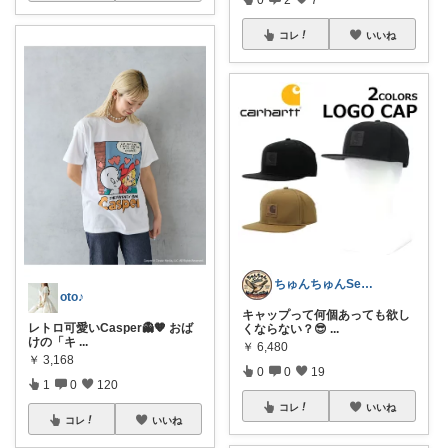
コレ
いいね
ちゅんちゅんSelect
oto♪
キャップって何個あっても欲し
レトロ可愛いCasper👻🧡 おば
くならない？😎
...
けの「キ
...
￥
6,480
￥
3,168
0
0
19
1
0
120
コレ
いいね
コレ
いいね