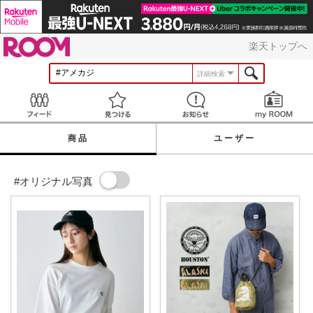
ROOM
楽天トップへ
詳細検索
Feed
見つける
お知らせ
商品
ユーザー
#オリジナル写真