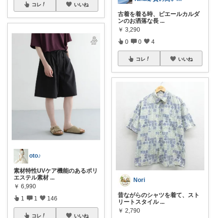
コレ
いいね
古着を着る時、ピエールカルダ
ンのお洒落な長
...
￥
3,290
0
0
4
コレ
いいね
oto♪
素材特性UVケア機能のあるポリ
エステル素材
...
Nori
￥
6,990
昔ながらのシャツを着て、スト
1
1
146
リートスタイル
...
￥
2,790
コレ
いいね