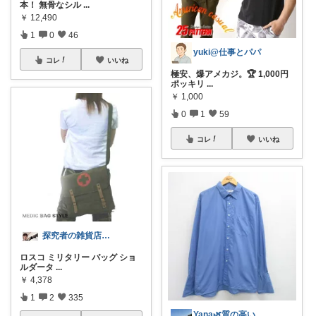
本！ 無骨なシル
...
￥
12,490
1
0
46
yuki@仕事とパパ
コレ
いいね
極安、爆アメカジ。🏆 1,000円
ポッキリ
...
￥
1,000
0
1
59
コレ
いいね
探究者の雑貨店⭐︎ ☀️🌻🍉✨
ロスコ ミリタリー バッグ ショ
ルダータ
...
￥
4,378
1
2
335
Yana🌿質の高い暮らしのROOM