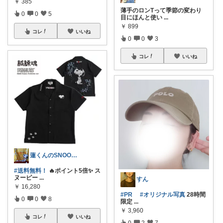
￥
385
薄手のロンTって季節の変わり
0
0
5
目にほんと使い
...
￥
899
コレ
いいね
0
0
3
コレ
いいね
蓮くんのSNOOPYおすすめROOM
#送料無料！
🔥ポイント5倍✨ ス
ヌーピー
...
すん
￥
16,280
#PR
#オリジナル写真
28時間
0
0
8
限定
...
￥
3,960
コレ
いいね
0
2
7