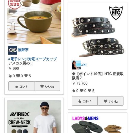
無限亭
#電子レンジ対応スープカップ
アメカジ風の
...
aki
￥
990
💎【ポイント10倍】HTC 正規取
0
0
5
扱店 7
...
￥
73,700
コレ
いいね
0
0
5
コレ
いいね