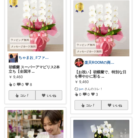
ちゃまお_#ファッション大好き
楽天ROOMの商品全部紹介する男💪
胡蝶蘭 スーパーアマビリス2本
立ち【全国洋
...
【お祝い】胡蝶蘭で、特別な日
を華やかに彩る
...
￥
9,460
￥
9,460
0
0
8
jun
さんのコレ！
0
0
3
コレ
いいね
コレ
いいね