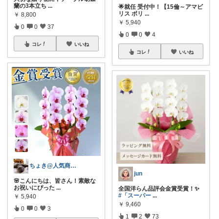
蘭の3本立ち
...
🌟就任 受付中！【15倫～アマビ
リス ボリ
...
￥
8,800
￥
5,940
0
0
37
0
0
4
コレ
いいね
コレ
いいね
ちょき@人気商品紹介いつも購入ありがとう
jun
🌸こんにちは、皆さん！素敵な
お祝いにぴった
...
全国洋らん品評会金賞受賞！✨
#「スーパー
...
￥
5,940
￥
9,460
0
0
3
1
2
73