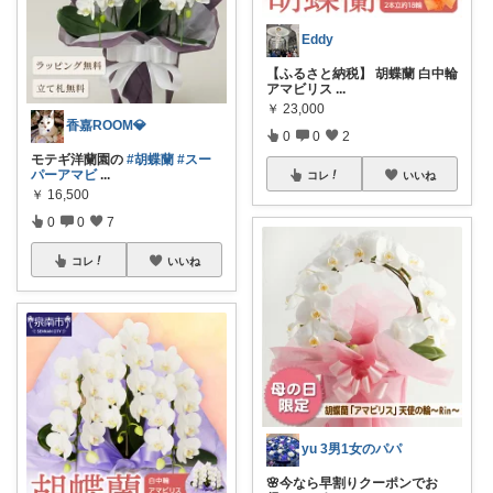
Eddy
【ふるさと納税】 胡蝶蘭 白中輪
アマビリス
...
￥
23,000
香嘉ROOM💎
0
0
2
モテギ洋蘭園の
#胡蝶蘭
#スー
パーアマビ
...
コレ
いいね
￥
16,500
0
0
7
コレ
いいね
yu 3男1女のパパ
🌸今なら早割りクーポンでお