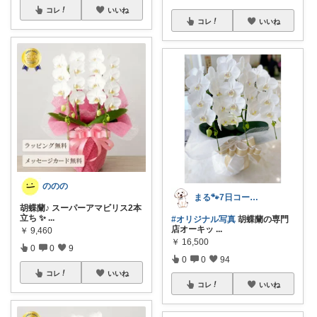
コレ
いいね
コレ
いいね
ののの
まる🐾7日コーデUP♡いつも感謝✽
胡蝶蘭♪ スーパーアマビリス2本
立ち ✨
...
#オリジナル写真
胡蝶蘭の専門
店オーキッ
...
￥
9,460
￥
16,500
0
0
9
0
0
94
コレ
いいね
コレ
いいね