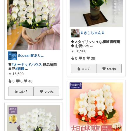
🌷きしちゃん🌷
◆スタイリッシュな和風胡蝶蘭
◆ お祝いの
...
￥
16,500
Booyan🌸ありがとうございます🎉
0
0
38
🌸
#オーキッドハウス
群馬藤岡
🎀🎊
#胡蝶
...
コレ
いいね
￥
16,500
0
0
48
コレ
いいね