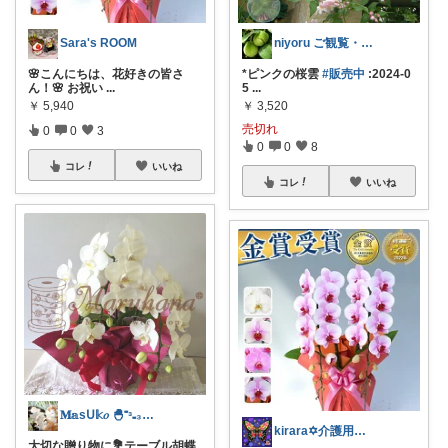
Sara's ROOM
niyoru ご観覧・ご購入感謝です
🌸こんにちは、花好きの皆さ
*ピンクの桜雲
#販売中
:2024-0
ん！🌸 お祝い
...
5
...
￥
5,940
￥
3,520
売切れ
0
0
3
0
0
8
コレ
いいね
コレ
いいね
𝐌𝕒ѕᑌ𝕜𝑜 🐣⁼ᵌ₌₃𓈓ܤ
kirara✡介護用品🌈
大切な贈り物に💐テーブル胡蝶