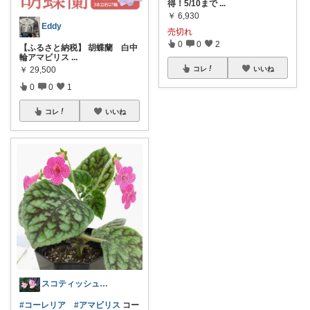
得！5/10まで
...
￥
6,930
Eddy
売切れ
0
0
2
【ふるさと納税】 胡蝶蘭 白中
輪アマビリス
...
コレ
いいね
￥
29,500
0
0
1
コレ
いいね
スコティッシュファミリー
#コーレリア
#アマビリス
コー