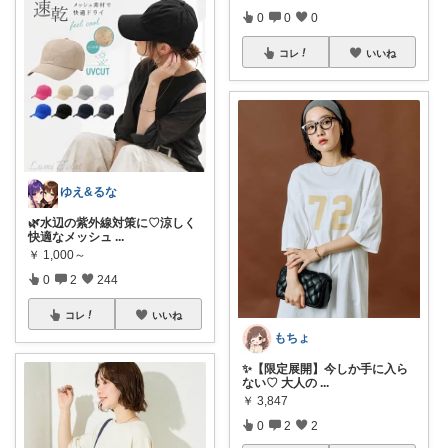
0
0
0
コレ
いいね
ゆえ&るな
🌿水辺の紫外線対策に♡涼しく
快適なメッシュ
...
￥
1,000～
0
2
244
コレ
いいね
もちょ
✨【限定展開】今しか手に入ら
ない♡ 大人の
...
￥
3,847
0
2
2