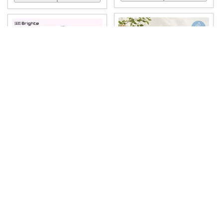
🌸ゆり🌸キッズ/ベビー/スイーツ/猫
TANA
🎖️4.57 🎁送料無料 🌸水着や汚れ
ラヴィットで紹介された話題の
物も
...
美顔器、ELE
...
￥
500～
￥
58,000
2
0
850
0
0
0
コレ
いいね
コレ
いいね