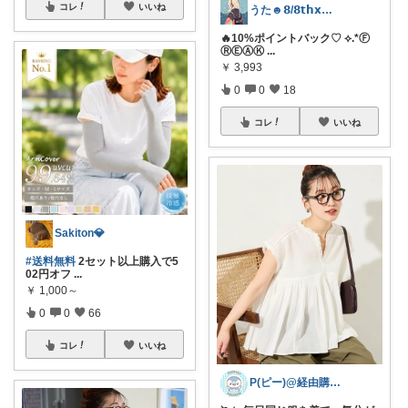
コレ
いいね
うた☻𝟴/𝟴𝘁𝗵𝘅ᜊ⍤⃝ᜊ
🔥10%ポイントバック♡ ⟡.*Ⓕ
ⓇⒺⒶⓀ
...
￥
3,993
0
0
18
コレ
いいね
Sakiton💎
#送料無料
2セット以上購入で5
02円オフ
...
￥
1,000～
0
0
66
コレ
いいね
P(ピー)@経由購入します！