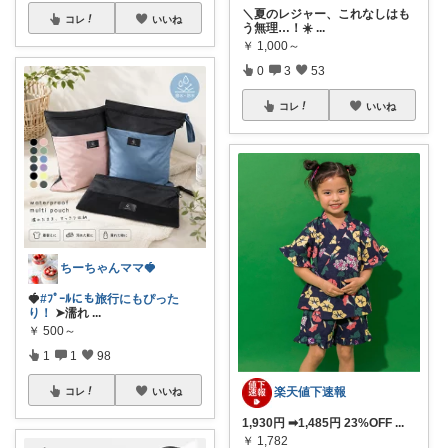
＼夏のレジャー、これなしはも
コレ
いいね
う無理…！☀️
...
￥
1,000～
0
3
53
コレ
いいね
ちーちゃんママ🍓
🍓
#ﾌﾟｰﾙにも旅行にもぴった
り！
➤濡れ
...
￥
500～
1
1
98
楽天値下速報
コレ
いいね
1,930円 ➡1,485円 23%OFF
...
￥
1,782