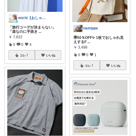
michi【おしゃれ、大人カジュアル】
「旅行コーデが決まらない」
namippe
「楽なのに手抜き
...
￥
7,832
🉐50％OFF✨ 1枚でおしゃれ見
えするF
...
0
0
4
￥
3,498
0
0
1
コレ
いいね
コレ
いいね