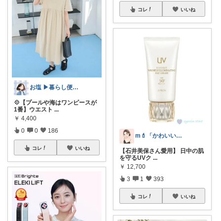
コレ
いいね
お塩 ▶︎暮らし便利/お得room
💠【プールや海はワンピースが
1番】ウエスト
...
￥
4,400
0
0
186
m💄「かわいい」は、作れる。
コレ
いいね
【石井美保さん愛用】 日中の肌
を守るUVク
...
￥
12,700
3
1
393
コレ
いいね