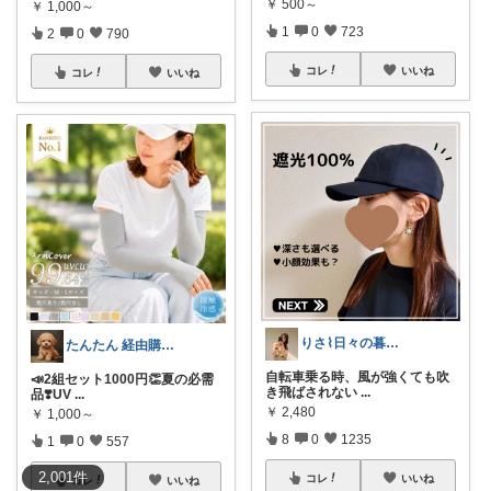
￥
500～
￥
1,000～
1
0
723
2
0
790
コレ
いいね
コレ
いいね
りさ⌇日々の暮らしをちょっと素敵に
たんたん 経由購入ありがとうございます！
自転車乗る時、風が強くても吹
📣2組セット1000円👏夏の必需
き飛ばされない
...
品❣️UV
...
￥
2,480
￥
1,000～
8
0
1235
1
0
557
2,001
件
コレ
いいね
コレ
いいね