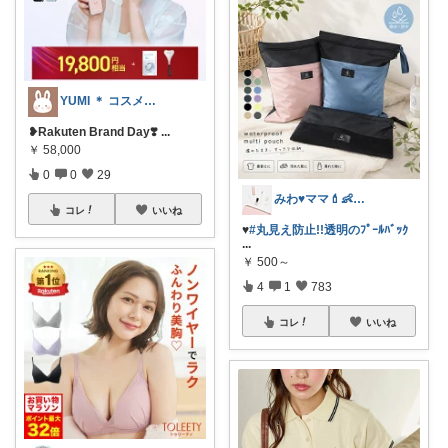
YUMI ＊ コスメと暮らし🌱
❥︎Rakuten Brand Day❣️
...
￥
58,000
0
0
29
みわ♥️ママ💄👶夏かわいい
コレ
いいね
♥️
#丸見え防止!!透明のﾌﾟｰﾙﾊﾞｯｸ
...
￥
500～
4
1
783
コレ
いいね