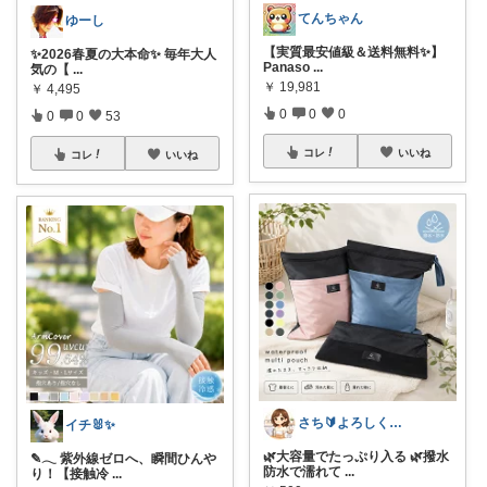
てんちゃん
ゆーし
【実質最安値級＆送料無料✨】
✨2026春夏の大本命✨ 毎年大人
Panaso
...
気の【
...
￥
19,981
￥
4,495
0
0
0
0
0
53
コレ
いいね
コレ
いいね
さち🔰よろしくお願いします💗
イチ🐰✨
🌿大容量でたっぷり入る 🌿撥水
✎𓂃 紫外線ゼロへ、瞬間ひんや
防水で濡れて
...
り！【接触冷
...