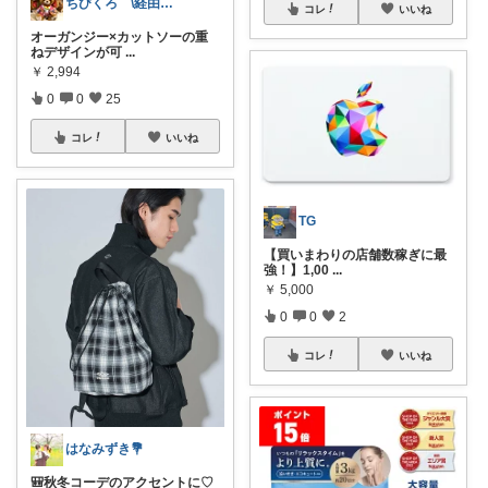
ちびくろ \経由購入ありがとうござます/
コレ
いいね
オーガンジー×カットソーの重
ねデザインが可
...
￥
2,994
0
0
25
コレ
いいね
TG
【買いまわりの店舗数稼ぎに最
強！】1,00
...
￥
5,000
0
0
2
コレ
いいね
はなみずき💐
🎒秋冬コーデのアクセントに♡