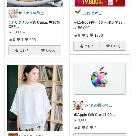
サファリ‎🙏💦上限中
ふたば 🌱⸒⸒
#オリジナル写真
Cap🧢 🎟30%
⭐️4.14(609件) 【クーポンで38
...
OFF
...
￥
58,000
￥
1,000～
6
1
1276
0
4
605
コレ
いいね
コレ
いいね
ワイ丸の買ってよかったROOM
🍎Apple Gift Card 3,00
...
￥
3,000
0
0
2