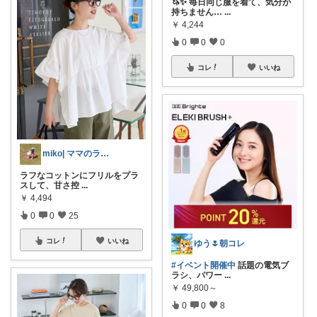
🦄✨ 毎日同じ服を着て、気分が
持ちません…
...
￥
4,244
0
0
0
コレ
いいね
miko| ママのラク家事＆大人可愛い
ラフなコットンにフリルをプラ
スして、甘さ控
...
￥
4,494
0
0
25
コレ
いいね
ゆう🌷朝コレ
#イベント開催中
話題の電気ブ
ラシ、パワー
...
￥
49,800～
0
0
8