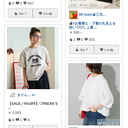
0
3
647
コレ
いいね
3R-mam🍎三兄弟母
🍎
#お着替え・下着の丸見えを
防いでびしょ濡
...
￥
500～
2
0
835
コレ
いいね
まりん.。o○
【SALE／5%OFF】♡FREAK'S
...
￥
3,593
0
1
6