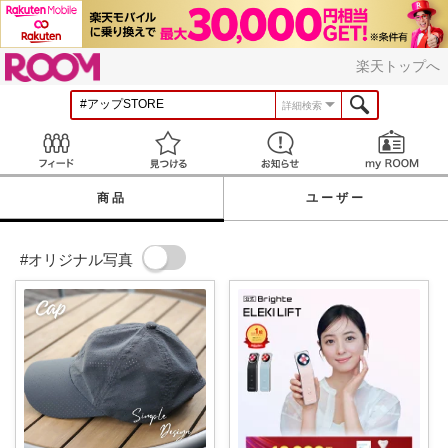
ROOM
楽天トップへ
詳細検索
Feed
見つける
お知らせ
商品
ユーザー
#オリジナル写真