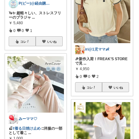
P(ピー)@経由購入します！
🦄✨ 超軽々しい、ストレスフリ
ーのブラジャ
...
￥
5,480
0
0
1
コレ
いいね
iri@1児ママ👶
🎉新作入荷！FREAK’S STORE
で見
...
￥
4,950
0
0
2
コレ
いいね
みーママ♡
🍒
#着る日焼け止め
□洋服の一部
として着こ
...
￥
1,000