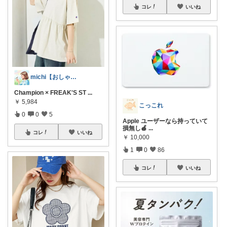
コレ
いいね
michi【おしゃれ、大人カジュアル】
Champion × FREAK'S ST
...
￥
5,984
こっこれ
0
0
5
Apple ユーザーなら持っていて
損無し🍎
...
コレ
いいね
￥
10,000
1
0
86
コレ
いいね