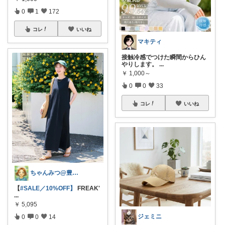
0
1
172
コレ
いいね
マキティ
接触冷感でつけた瞬間からひん
やりします。
...
￥
1,000～
0
0
33
コレ
いいね
ちゃんみつ@豊かな日常
【
#SALE／10%OFF】
FREAK'
...
￥
5,095
ジェミニ
0
0
14