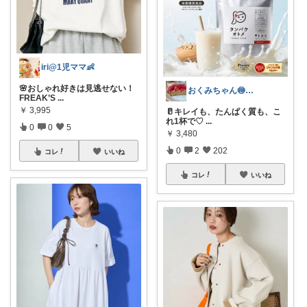
iri@1児ママ👶
🌸おしゃれ好きは見逃せない！
おくみちゃん🍥朝コレ界隈
FREAK’S
...
￥
3,995
🥛キレイも、たんぱく質も、こ
れ1杯で♡
...
0
0
5
￥
3,480
0
2
202
コレ
いいね
コレ
いいね