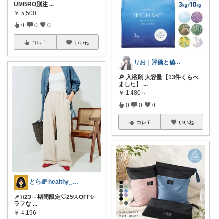
UMBRO別注
...
￥
5,500
0
0
0
コレ
いいね
りお｜評価と値段でくらべる
🔎 入浴剤 大容量【13件くらべ
ました】
...
￥
1,480～
0
0
0
コレ
いいね
とら🌈 healthy_simple
📌7/23～期間限定♡25%OFF✨
ラフな
...
￥
4,196