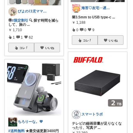
海苔♡友宅‥遅い〜待ってて◍′◡′◍ꕤ❤
ぴよの⌇3児ママのゆる痩せ美容
💟3.5mm to USB type-c
...
🉐
#限定割引
🔍 探す時間を減ら
￥
1,188
して、旅の
...
0
0
9
￥
1,710
1
1
62
コレ
いいね
コレ
いいね
スマートラボ
ちろりーな。💜
テレビの録画容量が足りなくな
ったり、写真デ
...
#送料無料
★最安値更新3400円
￥
22,260