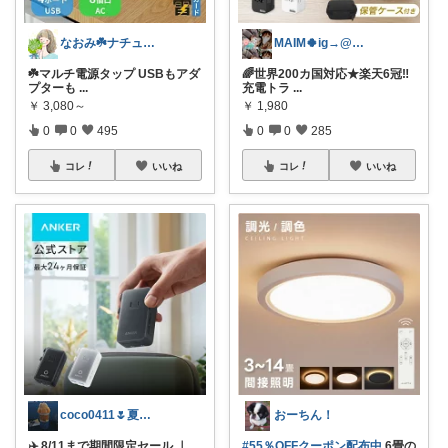
なおみ☘️ナチュラル生活
MAIM🍀ig→@maim_419
☘️マルチ電源タップ USBもアダ
🌈世界200カ国対応★楽天6冠‼︎
プターも
...
充電トラ
...
￥
3,080～
￥
1,980
0
0
495
0
0
285
コレ
いいね
コレ
いいね
coco0411🌷夏グッズ色々🌻
おーちん！
✈️ 8/11まで期間限定セール ｜
#55％OFFクーポン配布中
6畳の