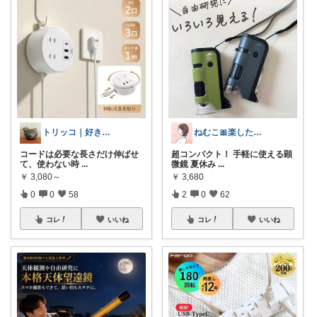
トリッコ｜好きな雑貨・インテリア
ねむこ🎀楽したいママの購入品ほぼオリ写
コードは必要な長さだけ伸ばせ
超コンパクト！ 手軽に使える顕
て、使わない時
...
微鏡 夏休み
...
￥
3,080～
￥
3,680
0
0
58
2
0
62
コレ
いいね
コレ
いいね