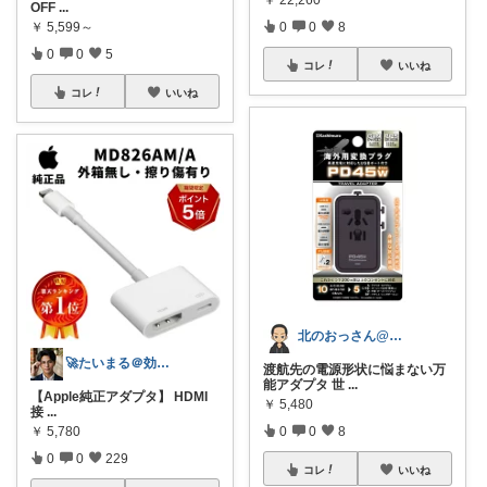
OFF
...
0
0
8
￥
5,599～
0
0
5
コレ
いいね
コレ
いいね
北のおっさん@ガジェット好き
🚀たいまる＠効率至上主義のセレクトニキ
渡航先の電源形状に悩まない万
能アダプタ 世
...
【Apple純正アダプタ】 HDMI
￥
5,480
接
...
0
0
8
￥
5,780
0
0
229
コレ
いいね