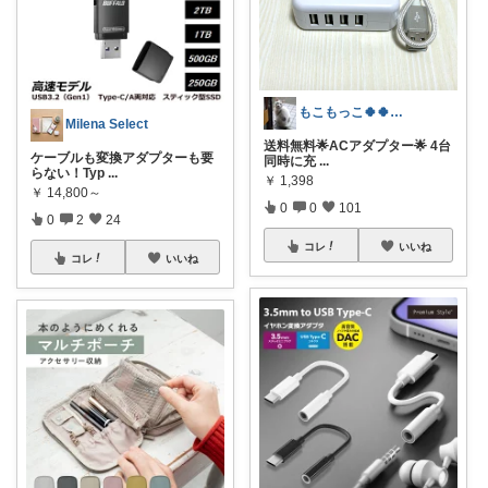
もこもっこ🍀🍀🍀🍀🍀🍀🍀
Milena Select
送料無料🌟ACアダプター🌟 4台
ケーブルも変換アダプターも要
同時に充
...
らない！Typ
...
￥
1,398
￥
14,800～
0
0
101
0
2
24
コレ
いいね
コレ
いいね