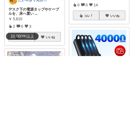
たいやきくん@経由購入感謝です😊
0
0
14
デスク下の電源タップやケーブ
ルを、床へ置い
...
コレ
いいね
￥
5,610
2
0
3
10,000
件
以上
コレ
いいね
🌸黒衣れいあ🎮
クーポン利用で驚きの3,380
円！ P5倍
...
￥
4,080
みつばちまーちᵀᴴᴬᴺᴷ ᵞᴼᵁ ◡̈*
0
0
5
【LDKベストバイ3冠受賞】日
本製🇯🇵日丸
...
コレ
いいね
￥
2,980