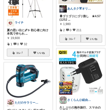
あんタク🚖オリ写卒業🥸C✋
🦍ゴリゴリにゴリ推し ★4.57
(1252
...
ライチ
￥
1,980
2
0
211
夏の思い出に🌌✨ 初心者に向け
本気で作られ
...
￥
19,600
コレ
いいね
1
0
32
コレ
いいね
さくらん@経由感謝
ただのサラリーマンの趣味部屋
久しぶりの海外旅行、スマホの