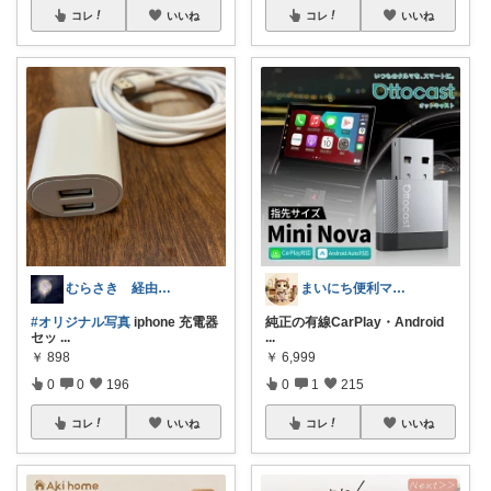
コレ
いいね
コレ
いいね
むらさき 経由購入ありがとうございます。
まいにち便利マーケット
#オリジナル写真
iphone 充電器
純正の有線CarPlay・Android
セッ
...
...
￥
898
￥
6,999
0
0
196
0
1
215
コレ
いいね
コレ
いいね