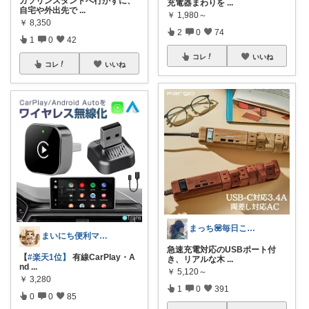
ガソリンスタンドへ行かずに、
充電器まわりを
...
自宅や外出先で
...
￥
1,980～
￥
8,350
2
0
74
1
0
42
コレ
いいね
コレ
いいね
まっち💟毎日こつこつ。
まいにち便利マーケット
急速充電対応のUSBポート付
【
#楽天1位】
有線CarPlay・A
き、リアルな木
...
nd
...
￥
5,120～
￥
3,280
1
0
391
0
0
85