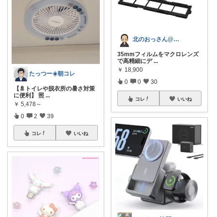
北のおっさん@ガジェット好き
35mmフィルムをマクロレンズ
で高精細にデ
...
￥
18,900
たっつー☀️朝コレ
0
0
30
【🚿トイレや脱衣所の暑さ対策
に便利】 照
...
コレ
いいね
￥
5,478～
0
2
39
コレ
いいね