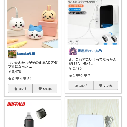
🌸黒衣れいあ🎮
kanako🐈‍⬛
え、これすごい！ってなったん
ちいかわたちがそのままACアダ
だけど、 モバ
...
プタになった
...
￥
2,480
￥
5,478
1
0
7
0
4
54
コレ
いいね
コレ
いいね