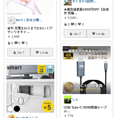
サトタケ⭐️訪問感謝🙇‍♂️コレ歓迎✨
★最安値更新3400円OFF【自信
作 究極
...
￥
5,599～
bu-✨｜好きが積もるROOM
0
0
3
🎀🔌 充電まわりまでかわいく🤍
サンリオキャ
...
コレ
いいね
￥
1,848
0
0
3
コレ
いいね
しん
USB Type-C HDMI変換ケーブ
ル
...
￥
778