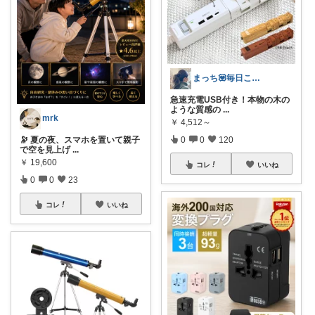
まっち💟毎日こつこつ。
急速充電USB付き！本物の木の
ような質感の
...
mrk
￥
4,512～
0
0
120
🔭 夏の夜、スマホを置いて親子
で空を見上げ
...
￥
19,600
コレ
いいね
0
0
23
コレ
いいね