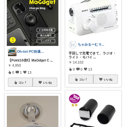
ちゃみるーむ Void white
Oh-tori PC快適空間
手回しで充電できて、ラジオ・
ライト・モバイ
...
【Point10倍❗️】MaGdget C
...
￥
14,102
￥
4,950
0
0
13
0
1
13
コレ
いいね
コレ
いいね