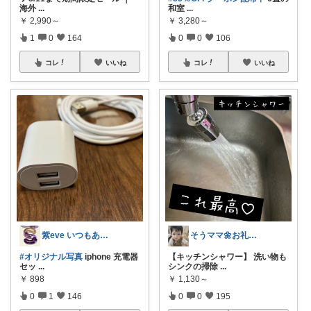
海外
...
和室
...
￥
2,990～
￥
3,280～
1
0
164
0
0
106
コレ
いいね
コレ
いいね
紫eve いつもありがとう😊
そうママ🌼お礼はプロフに
#オリジナル写真
iphone 充電器
【キッチンシャワー】 洗い物も
セッ
...
シンクの掃除
...
￥
898
￥
1,130～
0
1
146
0
0
195