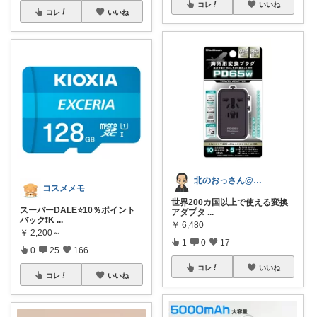
コレ
いいね
コレ
いいね
北のおっさん@ガジェット好き
コスメメモ
世界200カ国以上で使える変換
スーパーDALE⭐10％ポイント
アダプタ
...
バック❗K
...
￥
6,480
￥
2,200～
1
0
17
0
25
166
コレ
いいね
コレ
いいね