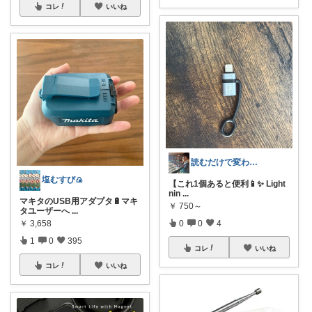
コレ
いいね
読むだけで変わる本棚📚
塩むすび🍙
【これ1個あると便利📱✨ Light
nin
...
マキタのUSB用アダプタ🔋マキ
￥
750～
タユーザーへ
...
0
0
4
￥
3,658
1
0
395
コレ
いいね
コレ
いいね