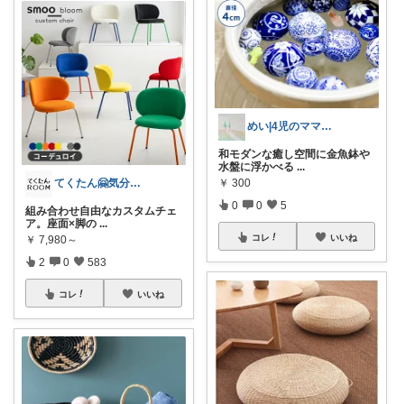
めい|4児のママおすすめ
和モダンな癒し空間に金魚鉢や
水盤に浮かべる
...
てくたん🤗気分がアガる⤴インテリア雑貨
￥
300
0
0
5
組み合わせ自由なカスタムチェ
ア。座面×脚の
...
コレ
いいね
￥
7,980～
2
0
583
コレ
いいね