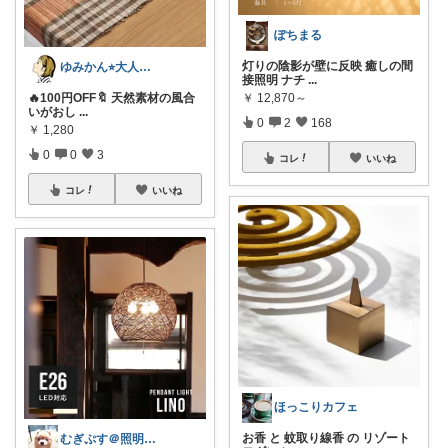
ぽちまる
灯りの陰影が壁に反映 癒しの間
ゆみかん⭐︎大人の暮らし研究室
接照明 ナチ
...
🔥100円OFF🔖 天然素材の風合
￥
12,870～
いがおし
...
0
2
168
￥
1,280
0
0
3
コレ
いいね
コレ
いいね
ほっこりカフェ
お香 と 蚊取り線香 の リゾート
むぎぷす＠照明とインテリアと北欧食器