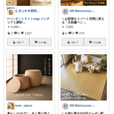
むぎぷす＠照明とインテリアと北欧食器
ʘʘ Matsucasa-TooL ʘʘ
#ペンダントライトmgp
インテ
＼お部屋をリゾート空間に変え
リアと調和
...
る「天然籐ペン
...
￥
6,880～
￥
7,900
2
0
1167
0
0
274
コレ
いいね
コレ
いいね
tone_space
ʘʘ Matsucasa-TooL ʘʘ
暮らしのそばに、永く寄り添う
＼お得な最大500円クーポン配