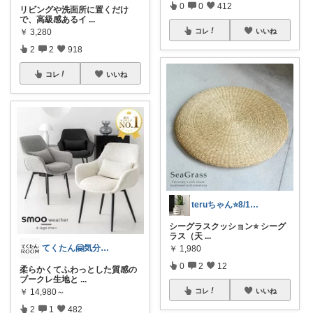
0
0
412
リビングや洗面所に置くだけ
で、高級感あるイ
...
￥
3,280
コレ
いいね
2
2
918
コレ
いいね
teruちゃん⭐️8/1楽天トラベル感謝
シーグラスクッション⭐️ シーグ
ラス（天
...
てくたん🤗気分がアガる⤴インテリア雑貨
￥
1,980
0
2
12
柔らかくてふわっとした質感の
ブークレ生地と
...
￥
14,980～
コレ
いいね
2
1
482