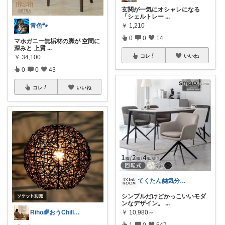
玄関が一気にオシャレになる
「シェルトレー
...
青色🐾
￥
1,210
0
0
14
マホガニー無垢材の脚が 空間に
深みと 上質
...
コレ
いいね
￥
34,100
0
0
43
コレ
いいね
てくたん🤗気分がアガる⤴インテリア雑貨
シンプルだけどかっこいいモダ
ンなデザイン。
...
Riho🌈おうChill★グッズ
￥
10,980～
1
0
547