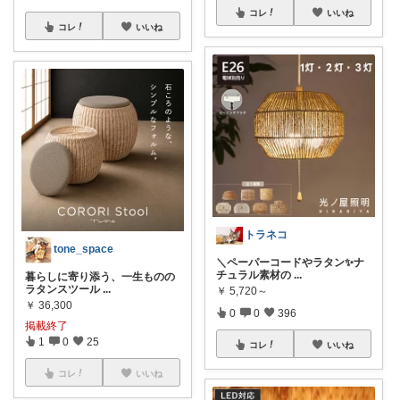
コレ
いいね
コレ
いいね
トラネコ
tone_space
＼ペーパーコードやラタン✨ナ
チュラル素材の
...
暮らしに寄り添う、一生ものの
ラタンスツール
...
￥
5,720～
￥
36,300
0
0
396
掲載終了
1
0
25
コレ
いいね
コレ
いいね