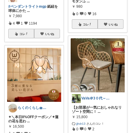
モダンふ
...
#ペンダントライトmgp
紙紐を
￥
980
球体にかた
...
0
0
16
￥
7,980
4
1
1194
コレ
いいね
コレ
いいね
VaVa＠3０代～初めての都内暮らし
【お部屋が一気におしゃれなリ
らくのくらし🧺手しごとで暮らしを整える
ゾート空間に！
...
✦＼本日8%OFFクーポン／✦蓮
￥
15,800
の花を思わ
...
jjhdr13
さんのコレ！
￥
16,500
0
0
2