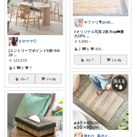
サファリ‎💐profileにてお礼
#オリジナル写真
2枚 Rug🎟最
大10%
...
さやママ🤍
￥
5,990～
2
6
405
[エントリーでポイント5倍! 8/4
20
...
￥
123,970
コレ
いいね
0
0
7
コレ
いいね
🌸れな_高ポイントday🛒♩◡̈*