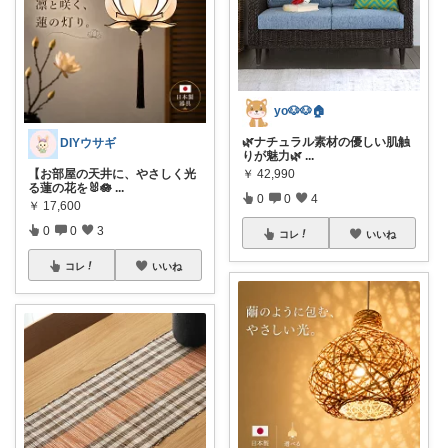
yo🐶🐶🏠
🌿ナチュラル素材の優しい肌触
DIYウサギ
りが魅力🌿
...
【お部屋の天井に、やさしく光
￥
42,990
る蓮の花を🐰🪷
...
0
0
4
￥
17,600
0
0
3
コレ
いいね
コレ
いいね