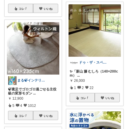
コレ
いいね
ドゥ・ザ・スペース DoTheSpace
✨「新山 籐 むしろ（140×200c
m）
...
まる🍃インテリア×くらし
￥
26,000
1
2
22
🍃素足でゴロゴロ過ごせる主役
級の変形モダン
...
￥
12,900
コレ
いいね
5
4
1012
コレ
いいね