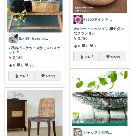
ayapo🌱インテリア&雑貨
🌱
#シートクッション
和モダン
なクッション
...
風と詩 - kaze to uta -
￥
3,780
0
0
7
#収納バスケット
#かご
#バスケ
ット
#
...
コレ
いいね
￥
2,180
0
0
23
コレ
いいね
ジャック｜心地いい暮らしの雑貨