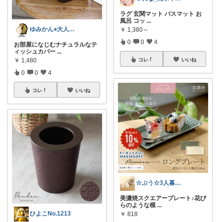
ラグ 玄関マット バスマット お
風呂 コッ
...
ゆみかん⭐︎大人の暮らし研究室
￥
1,380～
0
0
4
お部屋になじむナチュラルなテ
ィッシュカバー
...
￥
1,480
コレ
いいね
0
0
4
コレ
いいね
☆ぷう☆3人暮らしの小さな家
美濃焼スクエアープレート♪花び
らのような模
...
ひよこNo.1213
￥
818