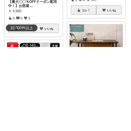
【最大〇〇％OFFクーポン配布
中！】お部屋
...
コレ
いいね
￥
4,980
0
0
5
10,000
件
以上
コレ
いいね
Yana🌿質の高い暮らしのROOM
仕事や学習のために使う机が欲
しいときは、A
...
さやママ🤍
￥
20,590
0
0
4
[エントリーでポイント5倍! 8/4
20
...
コレ
いいね
￥
128,880
0
0
2