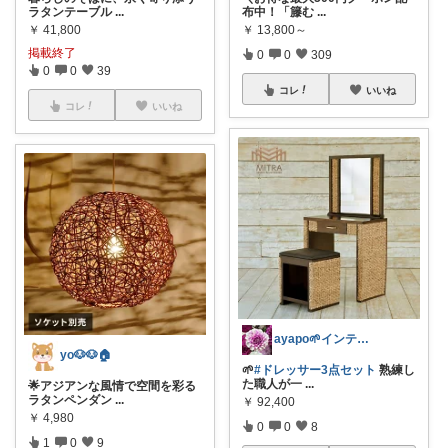
ラタンテーブル
...
布中！「籐む
...
￥
41,800
￥
13,800～
掲載終了
0
0
309
0
0
39
コレ
いいね
コレ
いいね
ayapo🌱インテリア&雑貨
yo🐶🐶🏠
🌱
#ドレッサー3点セット
熟練し
た職人が一
...
🌟アジアンな風情で空間を彩る
ラタンペンダン
...
￥
92,400
￥
4,980
0
0
8
1
0
9