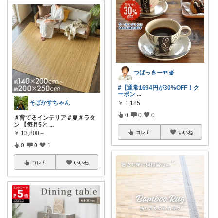
つばっきー🍴🫕
#【通常1694円が30%OFF！ク
ーポン
...
そばかすちゃん
￥
1,185
0
0
0
＃育てるインテリア＃夏＃ラタ
ン 【毎月5と
...
￥
13,800～
コレ
いいね
0
0
1
コレ
いいね