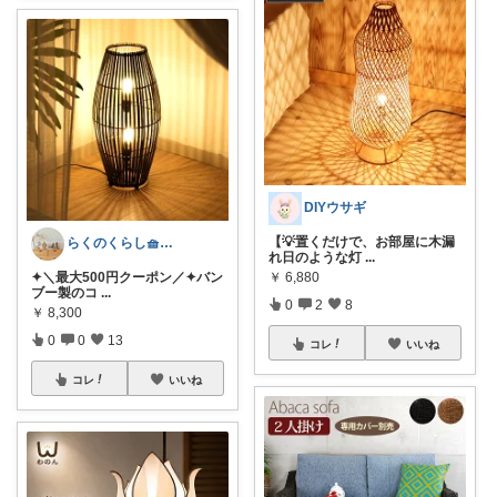
DIYウサギ
【💡置くだけで、お部屋に木漏
らくのくらし🧺手しごとで暮らしを整える
れ日のような灯
...
✦＼最大500円クーポン／✦バン
￥
6,880
ブー製のコ
...
0
2
8
￥
8,300
0
0
13
コレ
いいね
コレ
いいね