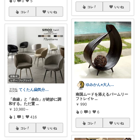
0
0
5
コレ
いいね
コレ
いいね
ゆみかん⭐︎大人の暮らし研究室
てくたん🤗気分がアガる⤴インテリア雑貨
南国ムードを添えるパームリー
フトレイ✨
...
「曲線」と「余白」が絶妙に調
和する。ただ置
...
￥
990
￥
10,980～
0
0
6
1
1
416
コレ
いいね
コレ
いいね