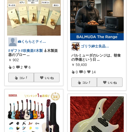
🍰くららとティーカップ☕5日感謝！💐
ゴリラ紳士良品図鑑🦍経由購入感謝です！
#ギフト
#吹奏楽
#木製
🎸木製楽
器のブロー
...
バルミューダのレンジは、朝食
の準備という日
...
￥
902
￥
59,400
0
2
6
0
0
14
コレ
いいね
コレ
いいね