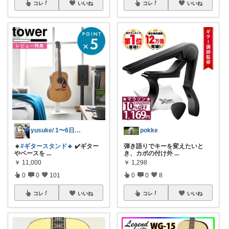
コレ
いいね
コレ
いいね
yusuke/ 1〜6日購入感謝♫
pokke
🔹
#ギタースタンド🔹
✔️ギター
弾き語りでキーを変えたいと
やベースを
...
き、カポの付け外
...
￥
11,000
￥
1,298
0
0
101
0
0
8
コレ
いいね
コレ
いいね