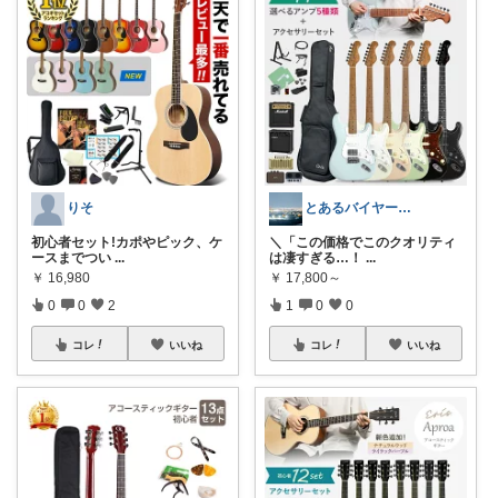
りそ
とあるバイヤーさん
初心者セット!カポやピック、ケ
＼「この価格でこのクオリティ
ースまでつい
...
は凄すぎる…！
...
￥
16,980
￥
17,800～
0
0
2
1
0
0
コレ
いいね
コレ
いいね