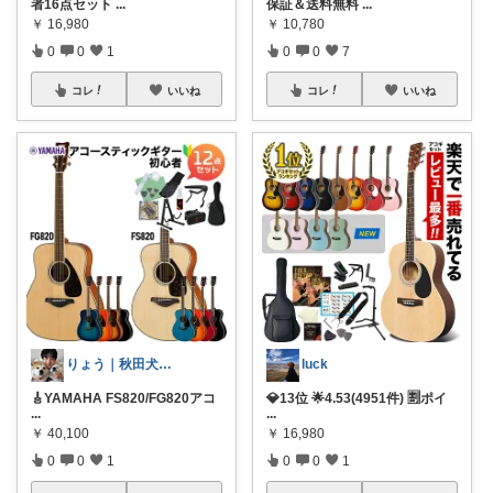
者16点セット
...
保証＆送料無料
...
￥
16,980
￥
10,780
0
0
1
0
0
7
コレ
いいね
コレ
いいね
りょう｜秋田犬二匹との暮らし
luck
🎸YAMAHA FS820/FG820アコ
💎13位 🌟4.53(4951件) 🈹ポイ
...
...
￥
40,100
￥
16,980
0
0
1
0
0
1