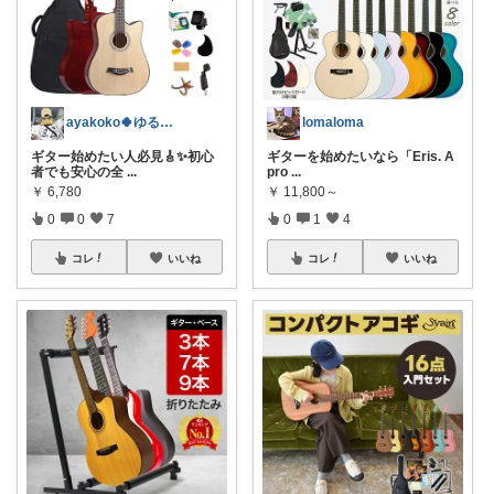
ayakoko🍀ゆる暮らしROOM
lomaloma
ギター始めたい人必見🎸✨初心
ギターを始めたいなら「Eris. A
者でも安心の全
...
pro
...
￥
6,780
￥
11,800～
0
0
7
0
1
4
コレ
いいね
コレ
いいね