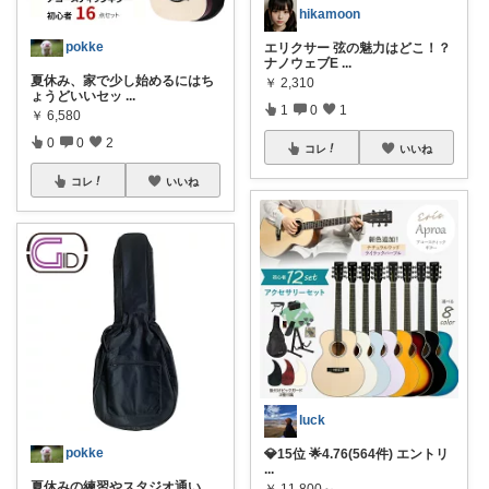
hikamoon
pokke
エリクサー 弦の魅力はどこ！？
ナノウェブE
...
夏休み、家で少し始めるにはち
￥
2,310
ょうどいいセッ
...
1
0
1
￥
6,580
0
0
2
コレ
いいね
コレ
いいね
luck
pokke
💎15位 🌟4.76(564件) エントリ
...
夏休みの練習やスタジオ通い、
￥
11,800～