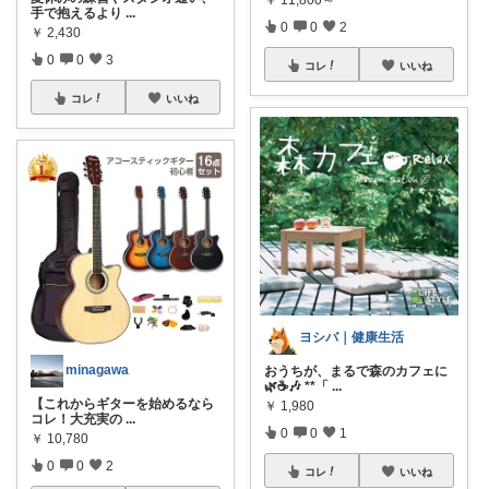
手で抱えるより
...
0
0
2
￥
2,430
0
0
3
コレ
いいね
コレ
いいね
ヨシバ｜健康生活
minagawa
おうちが、まるで森のカフェに
🌿☕🎶 **「
...
【これからギターを始めるなら
￥
1,980
コレ！大充実の
...
0
0
1
￥
10,780
0
0
2
コレ
いいね