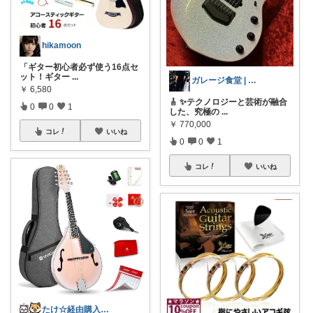
hikamoon
「ギター初心者必ず使う16点セ
ット！ギター
...
ガレージ食堂 | 開業準備中
￥
6,580
🎸 ✨テクノロジーと芸術が融合
0
0
1
した、究極の
...
￥
770,000
コレ
いいね
0
0
1
コレ
いいね
たけ☆経由購入感謝します！ありがとう！☆