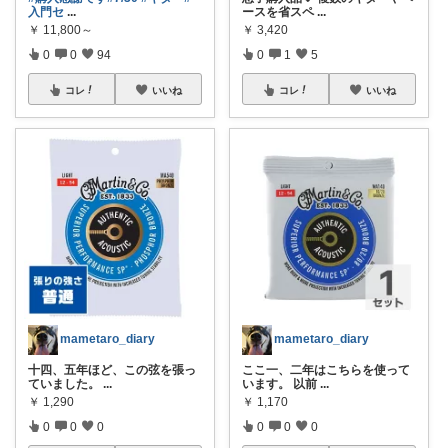
入門セ
...
ースを省スペ
...
￥
11,800～
￥
3,420
0
0
94
0
1
5
コレ
いいね
コレ
いいね
mametaro_diary
mametaro_diary
十四、五年ほど、この弦を張っ
ここ一、二年はこちらを使って
ていました。
...
います。 以前
...
￥
1,290
￥
1,170
0
0
0
0
0
0