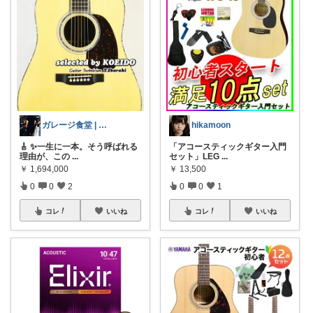
ガレージ食堂 | 開業準備中
hikamoon
🎸 ✨一生に一本。そう呼ばれる
「アコースティックギター入門
理由が、この
...
セット」LEG
...
￥
1,694,000
￥
13,500
0
0
2
0
0
1
コレ
いいね
コレ
いいね