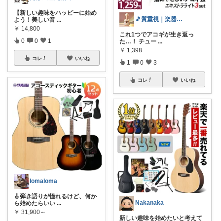
【新しい趣味をハッピーに始め
🎵質重視｜楽器・音響機器
よう！美しい音
...
￥
14,800
これ1つでアコギが生き返っ
0
0
1
た…！ チュー
...
￥
1,398
コレ
いいね
1
0
3
コレ
いいね
lomaloma
🎸弾き語りが憧れるけど、何か
Nakanaka
ら始めたらいい
...
￥
31,900～
新しい趣味を始めたいと考えて