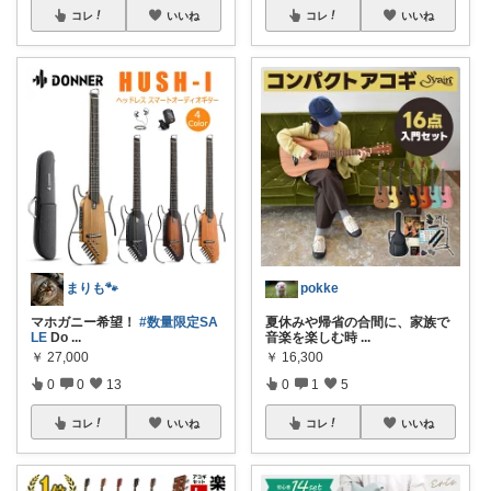
コレ
いいね
コレ
いいね
まりも🐾
pokke
マホガニー希望！
#数量限定SA
夏休みや帰省の合間に、家族で
LE
Do
...
音楽を楽しむ時
...
￥
27,000
￥
16,300
0
0
13
0
1
5
コレ
いいね
コレ
いいね