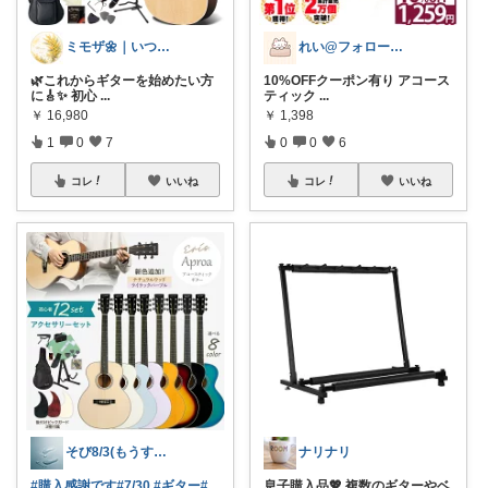
ミモザ🌼｜いつもありがとうございます✨
れい@フォロー＆経由購入感謝です♪
🌿これからギターを始めたい方
10%OFFクーポン有り アコース
に🎸✨ 初心
...
ティック
...
￥
16,980
￥
1,398
1
0
7
0
0
6
コレ
いいね
コレ
いいね
そび8/3(もうすぐ暑いマラソン開幕
ナリナリ
#購入感謝です
#7/30
#ギター
#
息子購入品💖 複数のギターやベ