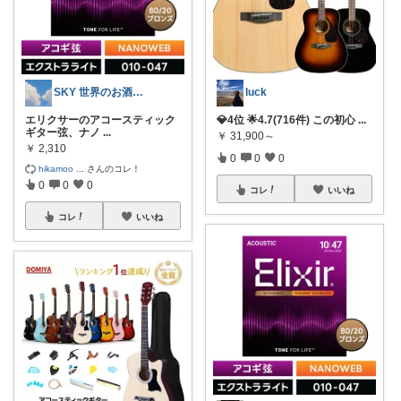
SKY 世界のお酒と音楽の部屋
luck
エリクサーのアコースティック
💎4位 🌟4.7(716件) この初心
...
ギター弦、ナノ
...
￥
31,900～
￥
2,310
0
0
0
hikamoo
...
さんのコレ！
0
0
0
コレ
いいね
コレ
いいね