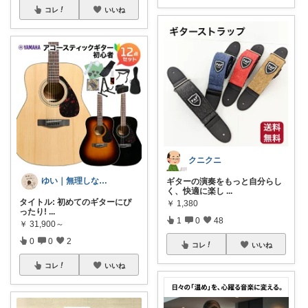
コレ
いいね
クニクニ
ゆい｜無理しない在宅暮らし
ギターの演奏をもっと自分らし
く、快適に楽し
...
タイトル: 初めてのギターにぴ
￥
1,380
ったり!
...
1
0
48
￥
31,900～
0
0
2
コレ
いいね
コレ
いいね