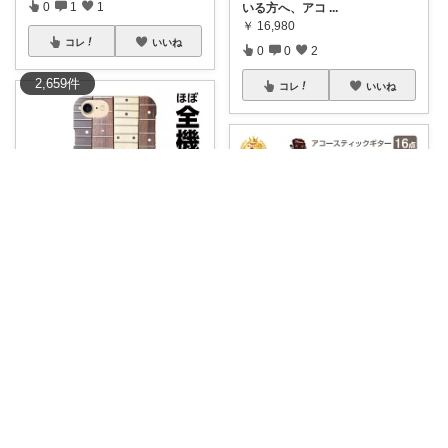
0
1
1
いる方へ、アコ
...
￥
16,980
コレ
いいね
0
0
2
2,659
件
コレ
いいね
tenten ありがとうございます。わん
🐶
#ユニークなケースをお探し
むうらし本舗
の方に大注目✨
...
￥
2,380
🎸✨ 音楽の扉を開こう！Made
0
0
74
muアコー
...
￥
6,780～
コレ
いいね
0
0
5