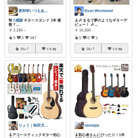
美和🩷いつもありがとう
Ryan Westwood
🌺
#感謝
ギタースタンド 3本 複
🎸🎶 まるで夢のようなギターデ
数 7
...
ビュー！ 🎶
...
￥
3,180～
￥
16,300
0
0
387
0
0
1
コレ
いいね
コレ
いいね
りょう｜秋田犬二匹との暮らし
namippe
🎸アコースティックギター初心
🎸初心者さんにぴったり！1年