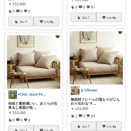
￥
153,000
0
0
87
0
0
5
コレ
いいね
コレ
いいね
もりRoom
+Choi_tasu+ﾁｮｲﾀｽ
無垢材フレームの温もりがじん
色味と素材感いい。あぐらが出
わり伝わる“A
...
来るし座面が低
...
￥
153,000
￥
153,000
1
2
24
0
0
9
コレ
いいね
コレ
いいね