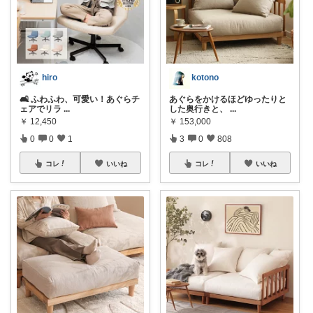
hiro
kotono
🛋️ ふわふわ、可愛い！あぐらチ
あぐらをかけるほどゆったりと
ェアでリラ
...
した奥行きと、
...
￥
12,450
￥
153,000
0
0
1
3
0
808
コレ
いいね
コレ
いいね