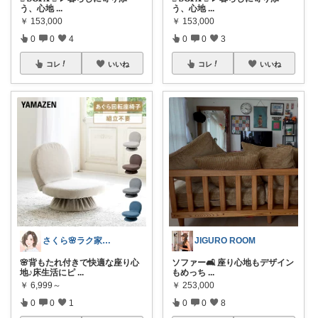
う、心地
...
う、心地
...
￥
153,000
￥
153,000
0
0
4
0
0
3
コレ
いいね
コレ
いいね
さくら🌸ラク家事&便利な生活雑貨🏠️
JIGURO ROOM
🌸背もたれ付きで快適な座り心
ソファー🛋️ 座り心地もデザイン
地♪床生活にピ
...
もめっち
...
￥
6,999～
￥
253,000
0
0
1
0
0
8