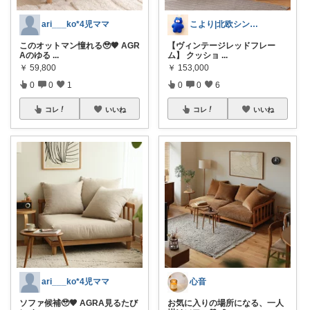
ari___ko*4児ママ
こより|北欧シンプル淡色大好き保育士
このオットマン憧れる🥹🤎 AGR
【ヴィンテージレッドフレー
Aのゆる
...
ム】 クッショ
...
￥
59,800
￥
153,000
0
0
1
0
0
6
コレ
いいね
コレ
いいね
ari___ko*4児ママ
心音
ソファ候補🥹🤎 AGRA見るたび
お気に入りの場所になる、一人