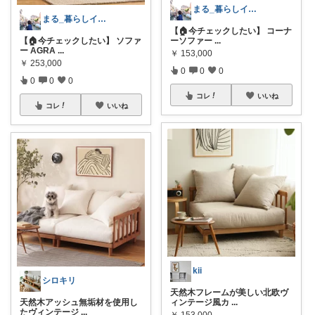
まる_暮らしインテリア🏠❣️
まる_暮らしインテリア🏠❣️
【🏠今チェックしたい】 コーナ
【🏠今チェックしたい】 ソファ
ーソファー
...
ー AGRA
...
￥
153,000
￥
253,000
0
0
0
0
0
0
コレ
いいね
コレ
いいね
kii
シロキリ
天然木フレームが美しい北欧ヴ
天然木アッシュ無垢材を使用し
ィンテージ風カ
...
たヴィンテージ
...
￥
153,000