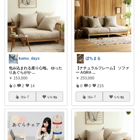
kumu_days
ぽちまる
包み込まれる座り心地。 ゆった
【ナチュラルフレーム】 ソファ
りあぐらがか
...
ー AGRA
...
￥
153,000
￥
253,000
0
2
14
0
0
215
コレ
いいね
コレ
いいね