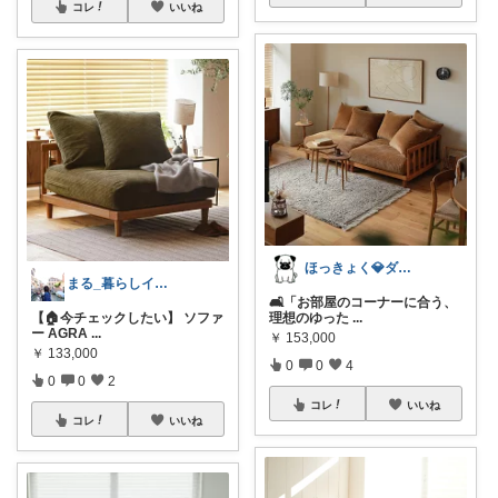
コレ
いいね
ほっきょく💎ダイヤモンド会員💎
まる_暮らしインテリア🏠❣️
🛋️「お部屋のコーナーに合う、
【🏠今チェックしたい】 ソファ
理想のゆった
...
ー AGRA
...
￥
153,000
￥
133,000
0
0
4
0
0
2
コレ
いいね
コレ
いいね