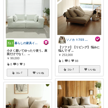
ソノカ 〻7/15 ソノカバン2
暮らしの家具インテリア 楽天市場店
【ソファ】【リビング】 悩みに
小さく届いてゆったり使う。座
悩んで ず
...
面だけでなく、
...
￥
253,000
￥
99,000
1
0
88
0
0
3
コレ
いいね
コレ
いいね