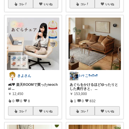
コレ
いいね
コレ
いいね
きよさん
Ɩ ıㄘこ𖤣𖥧𖥣𖡡𖥧𖤣
🛋️💖 楽天ROOMで買ったneoch
あぐらをかけるほどゆったりと
ai
...
した奥行きと、
...
￥
12,450
￥
153,000
0
0
8
1
0
832
コレ
いいね
コレ
いいね