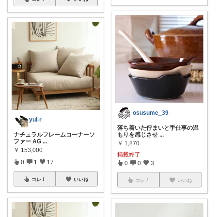
osusume_39
yui-r
落ち着いた佇まいと手仕事の温
ナチュラルフレームコーナーソ
もりを感じさせ
...
ファー AG
...
￥
1,870
￥
153,000
掲載終了
0
1
17
0
0
3
コレ
いいね
コレ
いいね