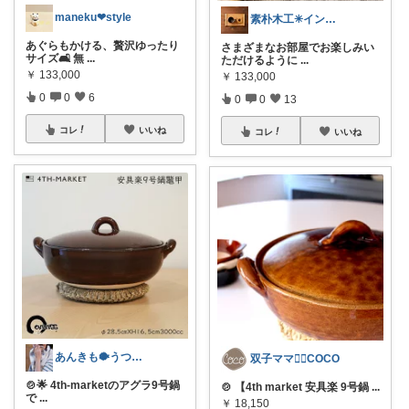
maneku❤︎style
素朴木工✳︎インテリア
あぐらもかける、贅沢ゆったり
さまざまなお部屋でお楽しみい
サイズ🛋️ 無
...
ただけるように
...
￥
133,000
￥
133,000
0
0
6
0
0
13
コレ
いいね
コレ
いいね
あんきも🐡うつわ好き/10日購入感謝
双子ママ❁⃘COCO
🍲🌟 4th-marketのアグラ9号鍋
🍲 【4th market 安具楽 9号鍋
...
で
...
￥
18,150