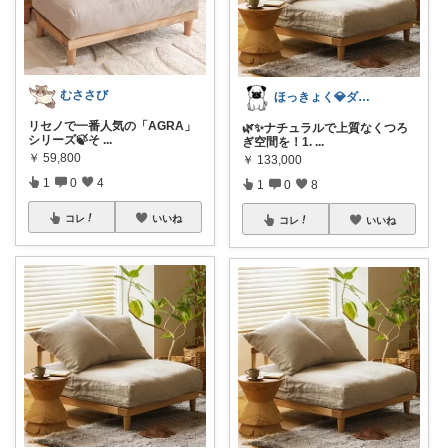
むささび
ほっきょく💎ダイヤモンド会員💎
リセノで一番人気の「AGRA」
🌿✨ナチュラルで上質なくつろ
シリーズ🍃そ
...
ぎ空間を！1.
...
￥
59,800
￥
133,000
1
0
4
1
0
8
コレ
いいね
コレ
いいね