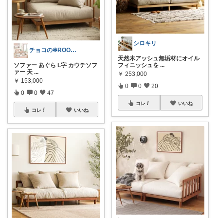
シロキリ
チョコの✼ROOM✼
天然木アッシュ無垢材にオイル
ソファー あぐら L字 カウチソフ
フィニッシュを
...
ァー 天
...
￥
253,000
￥
153,000
0
0
20
0
0
47
コレ
いいね
コレ
いいね