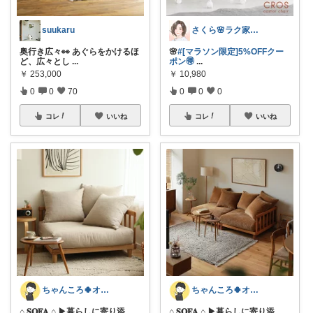
suukaru
さくら🌸ラク家事&便利な生活雑貨🏠️
奥行き広々👀 あぐらをかけるほ
🌸
#[マラソン限定]5%OFFクー
ど、広々とし
...
ポン🉐
...
￥
253,000
￥
10,980
0
0
70
0
0
0
コレ
いいね
コレ
いいね
ちゃんころ🍀オリ写/インテリア/キッズ
ちゃんころ🍀オリ写/インテリア/キッズ
⌂ 𝐒𝐎𝐅𝐀 ⌂ ▶暮らしに寄り添
⌂ 𝐒𝐎𝐅𝐀 ⌂ ▶暮らしに寄り添