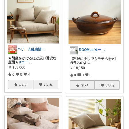
ハリー☆経由購入ありがとうございます☆
ROOMee/ルーミィー
★胡坐をかけるほど広い贅沢な
【料理に少しでもモチベを✨】
座面★
#コー
...
ガラスのよ
...
￥
153,000
￥
18,150
0
0
4
0
0
0
コレ
いいね
コレ
いいね