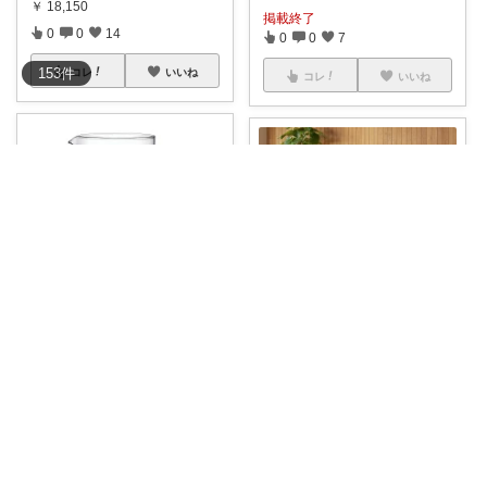
￥
18,150
掲載終了
0
0
14
0
0
7
153
件
コレ
いいね
コレ
いいね
ペコ＠素敵なものを紹介しています
jomar ♦︎
#サイマックス
SIMAXシリーズ
ReCENO アグラカウチ ソファ
1832
...
𓈊ˊ˗
...
￥
3,154
￥
356,000
1
0
78
0
0
0
コレ
いいね
コレ
いいね