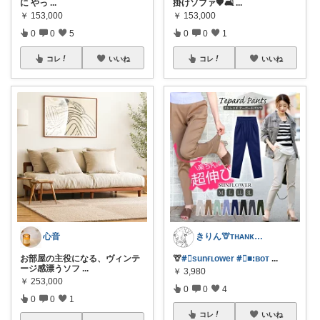
に やっ
...
掛けソファ🤎🛋
...
￥
153,000
￥
153,000
0
0
5
0
0
1
コレ
いいね
コレ
いいね
心音
きりん🦒ᴛʜᴀɴᴋs ᴀʟᴡᴀʏs.
お部屋の主役になる、ヴィンテ
🦒
#⃞sunғʟower
#⃞■ꓽʙoᴛ
...
ージ感漂うソフ
...
￥
3,980
￥
253,000
0
0
4
0
0
1
コレ
いいね