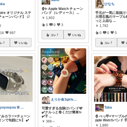
Nano
aka
ひなち
⌚✨ Apple Watch チェーン
pire オリジナル ステ
バンド（レディース）
...
手元が一気に垢抜ける⌚
チェーンバンド】 ジ
大理石風のマーブル
￥
1,602
っと上品な
...
0
0
3
0
￥
1,782
16
897
0
0
5
コレ
いいね
レ
いいね
コレ
えりか🌼3girlsママ
kiyoyouyou ꕤ ゆーゆーꕤ
Taka
可愛すぎる虫除けバンド🩷
✔️クルっと巻くだけ簡単✨
すみカラー×チェーン
✔️子
...
⌚ べっ甲×マーブル
ンで旬顔に✨】 ✔️
pple Watchバンド 
￥
366～
￥
1,880