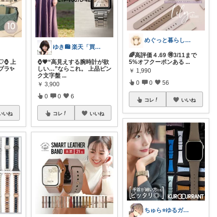
めぐっと暮らし🍋朝コレ&いいね周り
ゆき🛍️ 楽天「買ってよかった」を厳選
🌈高評価４.69 🉐3/11まで
⌚️ 上
⌚💗“高見えする腕時計が欲
5%オフクーポンある
...
プラ✨
しい…”ならこれ。 上品ピン
￥
1,990
ク文字盤
...
0
0
56
￥
3,900
0
0
6
コレ
いいね
いいね
コレ
いいね
ちゅら⭐️ゆるガジェ日和⭐️