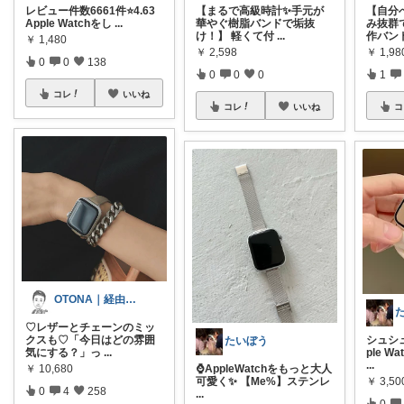
レビュー件数6661件⭐️4.63
【まるで高級時計✨手元が
【自分
Apple Watchをし
...
華やぐ樹脂バンドで垢抜
み抜群
け！】 軽くて付
...
作バン
￥
1,480
￥
2,598
￥
1,98
0
0
138
0
0
0
1
コレ
いいね
コレ
いいね
コ
OTONA｜経由購入有難うございます🙇
♡レザーとチェーンのミッ
クスも♡「今日はどの雰囲
シュシ
たいぼう
気にする？」っ
...
ple W
...
￥
10,680
⌚AppleWatchをもっと大人
￥
3,50
可愛く✨ 【Me%】ステンレ
0
4
258
...
0