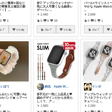
へのご褒美✨肌なじ
⌚️🤍 アップルウォッチが一
パール×ラインスト
で華奢見え確定の新
気に大人可愛くなる細身レ
やかな Apple Wat
ド！】
...
ザーバン
...
...
0
￥
2,480
￥
2,898
0
3
0
0
39
0
0
1
レ
いいね
コレ
いいね
コレ
たいぼう
純也 Apple Watch関連紹介
ケンボ
ュみたいに可愛いAp
⌚️手元が一気に上品見え🤎
アップルウォッチ 
atchバンド🎀 シアー×
細めデザインだから女性ら
アバタフライバンド
しくて、ア
...
チェーンと
...
0
￥
1,980
￥
2,280
0
30
0
0
91
0
0
3