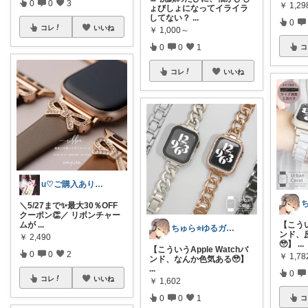
0
0
3
￥
1,29
ょびしょになってイライラ
してない？
...
0
コレ
いいね
￥
1,000～
0
0
1
コ
コレ
いいね
u♡ご購入ありがとうございます!!
＼5/27まで✨最大30％OFF
クーポン👏／ リボンチャー
ムが
...
【こうい
ちゅら⭐️ゆるガジェ日和⭐️
ンド、
￥
2,490
🥹】
...
【こういうApple Watchバ
0
0
2
￥
1,78
ンド、なんか色気ある🥹】
...
0
コレ
いいね
￥
1,602
0
0
1
コ