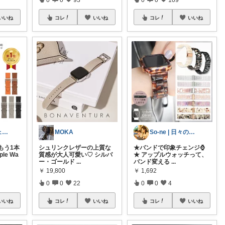
いいね
コレ
いいね
コレ
いいね
ななふ@ガジェためROOM
MOKA
So-ne | 日々の暮らしを豊かに🍀
もう1本
シュリンクレザーの上質な
★バンドで印象チェンジ⌚
le Wa
質感が大人可愛い♡ シルバ
★ アップルウォッチって、
ー・ゴールド
...
バンド変える
...
￥
19,800
￥
1,692
0
0
22
0
0
4
いいね
コレ
いいね
コレ
いいね