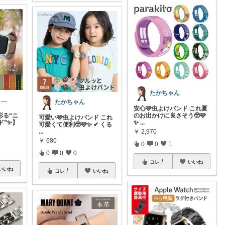
たかちゃん
kiyoyouyou ꕤ ゆーゆーꕤ
たかちゃん
安心🩷虫よけバンド これ夏
彩る“ニ
のお出かけに良さそう🥺🩷
可愛い🩷虫よけバンド これ
ド”✨】
✨
...
可愛くて便利🥺🩷✨ ✔ くる
...
￥
2,970
￥
680
0
0
1
0
0
0
コレ
いいね
いいね
コレ
いいね