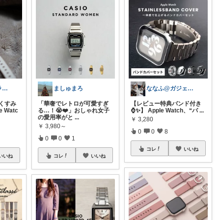
つき🌙プチプラ×高見え
ましゅまろ
ななふ@ガジェためROOM
くすみ
「華奢でレトロが可愛すぎ
【レビュー特典バンド付き
 Watc
る…！😭❤️」おしゃれ女子
⌚️✨】 Apple Watch、“バ
...
の愛用率がと
...
￥
3,280
￥
3,980～
0
0
8
0
0
1
コレ
いいね
いいね
コレ
いいね