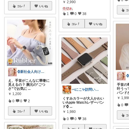
￥
2,990
コレ
いいね
売切れ
コ
1
0
38
コレ
いいね
⌚新社会人向け｜腕時計
え、手首がこんなに華奢に
見えるの？ 腕元の“ごつ
手首の
さ”でお気に
...
叶うっ
べにこ✨訪問いただき感謝です
バンド
￥
1,200
￥
1,9
くすみカラーが大人かわい
0
0
2
いApple Watchレザーバン
0
ド⌚
...
コレ
いいね
￥
1,980
コ
0
0
38