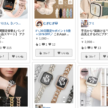
すりけん【いつもありがとう😊】
むぎむぎ🐱
フミ
時間限定⌚替えバンド
#＼30日限定✨ポイント5倍
手元から“垢抜ける”♡
上品スマート】 アク
＋10％OFF／
これAppl
...
品見えするのにプチ
で
...
...
￥
1,080～
80～
￥
3,998～
1
1
12
0
315
0
0
13
コレ
いいね
レ
いいね
コレ