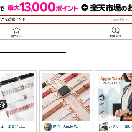
詳細検索
見つける
りょーまる@日用品×ファッション
純也 Apple Watch関連紹介