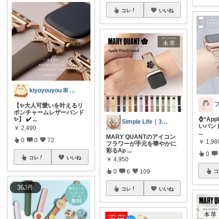
コレ
いいね
kiyoyouyou ꕤ ゆーゆーꕤ
【✨大人可愛いを叶えるリ
ボンチャームレザーバンド
✨】 ✔️
...
⌚“App
Simple Life｜3児のパパ
いバン
￥
2,490
...
MARY QUANTのアイコン
0
0
72
￥
1,98
フラワーが手元を華やかに
彩るAp
...
0
コレ
いいね
￥
4,950
0
6
109
コ
363
件
コレ
いいね