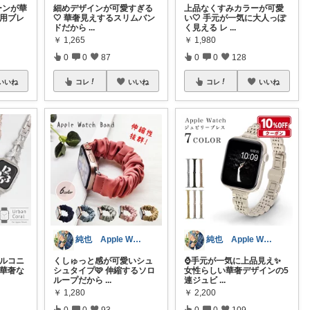
ーンが華
細めデザインが可愛すぎる
上品なくすみカラーが可愛
ch用ブレ
🤍 華奢見えするスリムバン
い🤍 手元が一気に大人っぽ
ドだから
...
く見える レ
...
￥
1,265
￥
1,980
0
0
87
0
0
128
いいね
コレ
いいね
コレ
いいね
純也 Apple Watch関連紹介
純也 Apple Watch関連紹介
ジルコニ
くしゅっと感が可愛いシュ
⌚️手元が一気に上品見え✨
 華奢な
シュタイプ🩷 伸縮するソロ
女性らしい華奢デザインの5
ループだから
...
連ジュビ
...
￥
1,280
￥
2,200
0
0
93
0
0
109