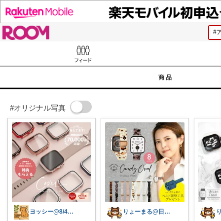
ROOM
Feed
商品
#オリジナル写真
ヨッシー@8/4経由購入感謝！
りょーまる@日用品×ファッション