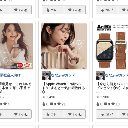
レ
いいね
コレ
いいね
コレ
⌚新社会人向け｜腕時計
ななふ@ガジェためROOM
華奢見せ、これ1本で
【Apple Watch、“細ベル
【今なら替えバンド
て本当？ 細い手首で
ト”にすると一気に垢抜ける
プレゼント⌚️✨】 App
が
...
⌚
...
...
90～
￥
2,490
￥
2,980
0
4
0
0
21
0
0
18
レ
いいね
コレ
いいね
コレ