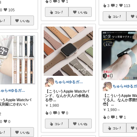
0
0
1
8
3
2
113
0
105
コレ
いいね
コレ
レ
いいね
ちゅら⭐️ゆるガジェ日和⭐️
ちゅら⭐️ゆるガジェ日和⭐️
【こういうApple Watchバ
ンド、なんか大人の余裕あ
【こういうApple Wa
うApple Watchバ
る🥹
...
てる人、なんか雰囲
反則級にかわいい
🥹】
...
￥
1,980
￥
1,980～
0
0
0
2
0
1
1
0
0
コレ
いいね
コレ
レ
いいね