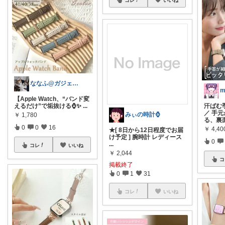
コレ
いいね
ななふ@ガジェためROOM
m
【Apple Watch、“バンド変
えるだけ”で垢抜ける⌚️✨
...
汗ばむ
／ 手
みぃの時計⌚
￥
1,780
る、裏
0
0
16
￥
4,40
★[ 8日から12日程度でお届
け予定 ] 腕時計 レディース
0
...
コレ
いいね
￥
2,044
コ
掲載終了
0
1
31
コレ
いいね