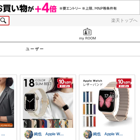
楽天トップへ
お知らせ
ユーザー
カジャ｜【脱・不便】家での仕事が激変する
純也 Apple Watch関連紹介
純也 Apple Watch関連紹介