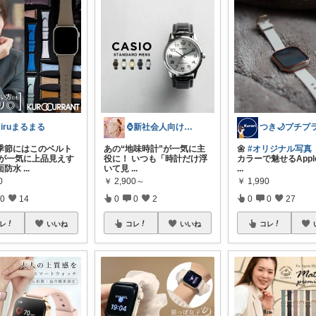
iruまるまる
⌚新社会人向け｜腕時計
季節にはこのベルト
あの“地味時計”が一気に主
🌼
#オリジナル写真
元が一気に上品見えす
役に！ いつも「時計だけ浮
カラーで魅せるApple
面防水
...
いて見
...
...
0
￥
2,900～
￥
1,990
0
14
0
0
2
0
0
27
レ
いいね
コレ
いいね
コレ