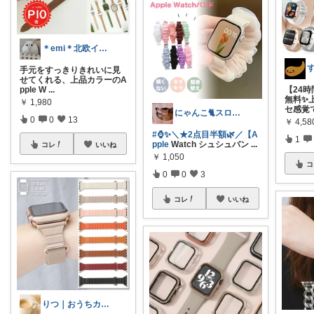
＊emi＊北欧インテリア×癒しの空間🌿
手元をすっきりきれいに見
せてくれる、上品カラーのA
pple W
...
【24
無料✨
￥
1,980
セ感覚
にゃんこ🐈スローです🐢💦
0
0
13
￥
4,5
#⌚✨＼★2点目半額🌿／【A
1
pple
Watch シュシュバン
...
コレ
いいね
￥
1,050
コ
0
0
3
コレ
いいね
りつ｜おうちカフェ＆家飲み