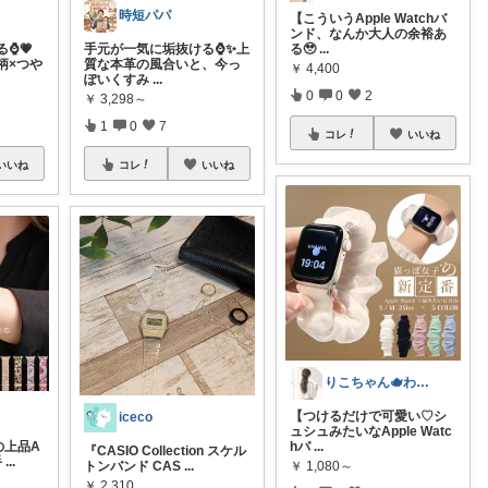
時短パパ
【こういうApple Watchバ
ンド、なんか大人の余裕あ
️💗
手元が一気に垢抜ける⌚️✨上
る🥹
...
柄×つや
質な本革の風合いと、今っ
￥
4,400
ぽいくすみ
...
0
0
2
￥
3,298～
1
0
7
コレ
いいね
いいね
コレ
いいね
りこちゃん🫖わがまま厳選アイテム
【つけるだけで可愛い♡シ
iceco
ュシュみたいなApple Watc
の上品A
hバ
...
『CASIO Collection スケル
手
...
トンバンド CAS
...
￥
1,080～
￥
2,310