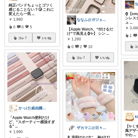
T
純正バンドちょっとゴツく
感じることない？🥲 これに
変えたら一気
...
⌚【em
ンレス
￥
1,980
ななふ@ガジェためROOM
ュ
...
0
0
5
￥
3,48
【Apple Watch、“付けるだ
け”で高見え⌚️✨】 シン
...
1
コレ
いいね
￥
1,280
0
2
10
コ
コレ
いいね
かっけ| 経由購入 | 経由購入感謝 |
「Apple Watch便利だけ
ど、“スポーティー感強すぎ
る”
...
【✨く
ザカマニ@日々の生活を少しずつ便利に
風デザイ
￥
1,990
やわ
...
🚿 洗顔のたびに、袖がびし