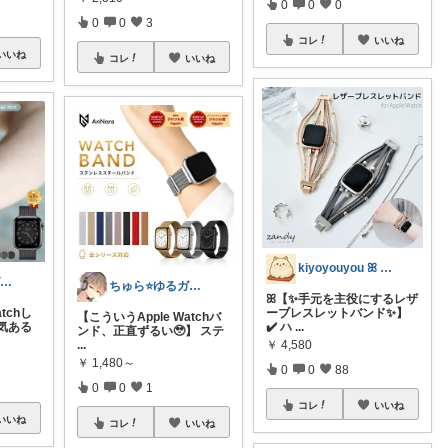
0
0
0
0
0
3
コレ
いいね
いいね
コレ
いいね
kiyoyouyou ꕤ ゆーゆーꕤ
ちゅら⭐️ゆるガジェ日和⭐️
ちゅら⭐️ゆるガジェ日和⭐️
ꕤ【✨手元を主役にするレザ
tchし
ーブレスレットバンド✨】
【こういうApple Watchバ
気ある
✔️ ハ
...
ンド、正直ずるい🥹】 ステ
...
￥
4,580
￥
1,480～
0
0
88
0
0
1
コレ
いいね
いいね
コレ
いいね