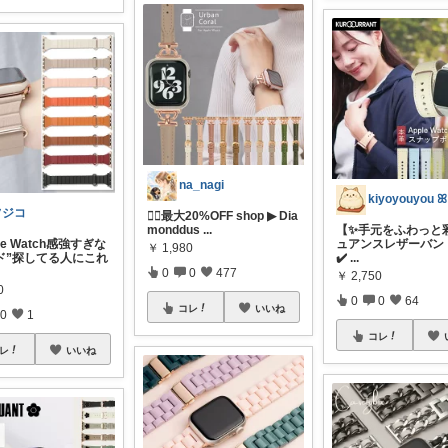
na_nagi
フジコ
❤️‍🔥最大20%OFF shop ▶︎ Dia
monddus
...
【✨手元をふわっと
le Watch感強すぎな
ュアンスレザーバン
￥
1,980
ド”探してる人にこれ
✔️
...
0
0
477
￥
2,750
0
0
0
64
コレ
いいね
0
1
コレ
レ
いいね