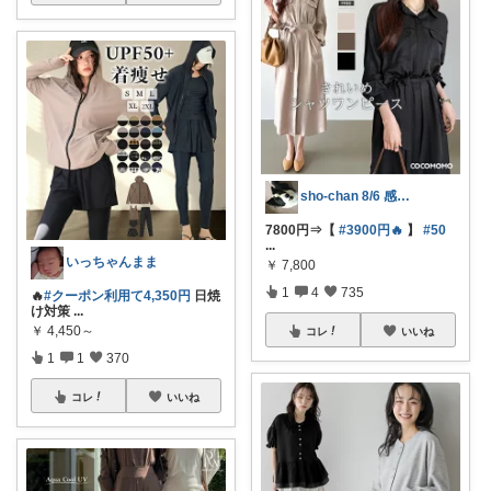
sho-chan 8/6 感謝🩷
7800円⇒【
#3900円🔥
】
#50
...
いっちゃんまま
￥
7,800
1
4
735
🔥
#クーポン利用て4,350円
日焼
け対策
...
￥
4,450～
コレ
いいね
1
1
370
コレ
いいね