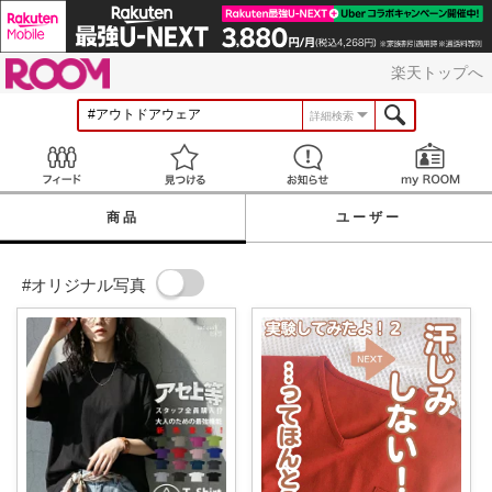
ROOM
楽天トップへ
詳細検索
Feed
見つける
お知らせ
商品
ユーザー
#オリジナル写真