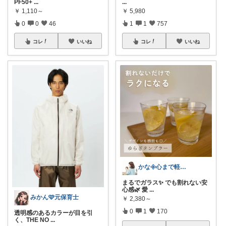
PF50+
...
...
￥
1,110～
￥
5,980
0
0
46
1
1
757
コレ
いいね
コレ
いいね
かな𖧷心まで軽くなる暮らしの記録🌿
まるでガラス✨ でも割れない安
心感🌿 愛
...
みかん🩷元保育士
￥
2,380～
0
1
170
透明感のあるカラーが目を引
く、THE NO
...