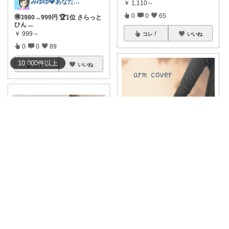
みゆゆ💎あなたとの出会いに感謝👋🥰
￥
1,110～
0
0
65
🉐3980→999円 🏆1位 さらっと
ひん
...
￥
999～
コレ
いいね
0
0
89
10,000
件
以上
コレ
いいね
yk_petite✨ありがとう😭
#オリジナル写真
☀️ひんやり快
適、つける
...
￥
1,080～
1
3
658
とみ🌿勝ち倍🔥
コレ
いいね