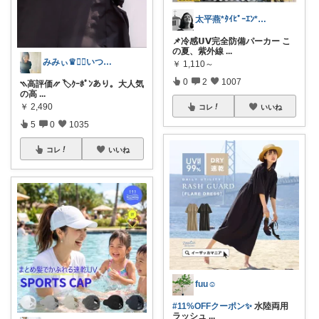
太平燕*ﾀｲﾋﾟｰｴﾝ*熊本は負けんバイ
📌冷感𝗨𝗩完全防備パーカー こ
の夏、紫外線
...
みみぃ♛👯‍♀️いつもありがとう🎪
￥
1,110～
0
2
1007
⳹高評価⳼ 🏷️ｸｰﾎﾟﾝあり。大人気
の高
...
￥
2,490
コレ
いいね
5
0
1035
コレ
いいね
fuu☺︎
#11%OFFクーポン✨
水陸両用
ラッシュ
...