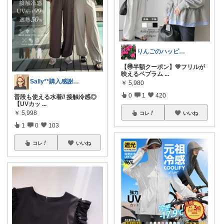
りんごのハッピールーム🍎ご購入に感謝✨
【🉐半額クーポン】💛フリルが
映えるペプラム
...
Sally**購入感謝です☺︎!
￥
5,980
0
1
420
普段も使える水着// 接触冷感◎
【UVカッ
...
￥
5,998
コレ
いいね
1
0
103
コレ
いいね