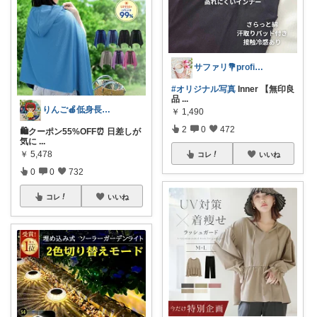
サファリ‎💐profileにてお礼
#オリジナル写真
Inner 【無印良
品
...
りんご🍎低身長ママ👖＆キッズアイテム
￥
1,490
2
0
472
🛍️クーポン55%OFF⏰️ 日差しが
気に
...
￥
5,478
コレ
いいね
0
0
732
コレ
いいね