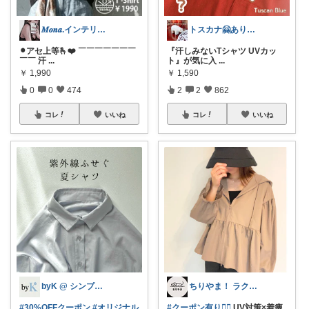
𝑴𝒐𝒏𝒂.インテリア￤暮らし
トスカナ🤗ありがとうございます💕
⚫︎アセ上等🫰❤️ ￣￣￣￣￣￣￣
『汗しみないTシャツ UVカッ
￣￣ 汗
...
ト』が気に入
...
￥
1,990
￥
1,590
0
0
474
2
2
862
コレ
いいね
コレ
いいね
byK @ シンプル好き
ちりやま！ ラク×便利グッズ🫧
#30%OFFクーポン
#オリジナル
#クーポン有り❤️‍🔥
UV対策×着痩