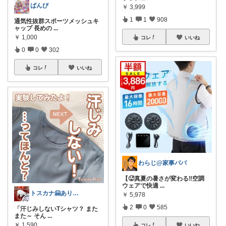
ばんび
￥
3,999
1
1
908
通気性抜群スポーツメッシュキ
ャップ 長めの
...
￥
1,000
コレ
いいね
0
0
302
コレ
いいね
わらじ@家事パパ
【🥵真夏の暑さが変わる‼️空調
ウェアで快適
...
トスカナ🤗ありがとうございます💕
￥
5,978
2
0
585
「汗じみしないTシャツ？ また
また～ そん
...
￥
1,590
コレ
いいね