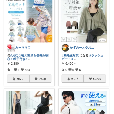
みーママ♡
かずのーと＠お得な春夏コーデ🌸
🍒
#おむつ替え簡単＆長袖が安
#紫外線対策
になる
#ラッシュ
心！帽子付き2
...
ガード
#
...
￥
2,380
￥
6,490～
1
1
684
0
0
61
コレ
いいね
コレ
いいね