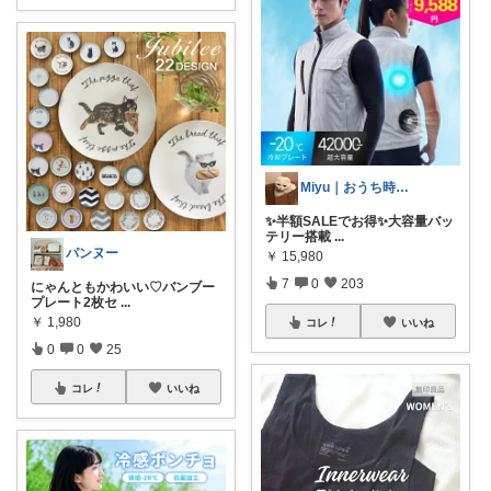
Miyu｜おうち時間の小さな幸せ🌸
✨半額SALEでお得✨大容量バッ
テリー搭載
...
パンヌー
￥
15,980
7
0
203
にゃんともかわいい♡バンブー
プレート2枚セ
...
￥
1,980
コレ
いいね
0
0
25
コレ
いいね