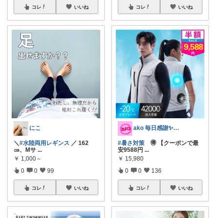
コレ
いいね
コレ
いいね
にこ
ako 毎日感謝✨今月もよろしくです☺️
＼
#水陸両用レギンス
／ 162
#暑さ対策
🉐 【クーポンで最
㎝、Mサ
...
安9588円
...
￥
1,000～
￥
15,980
0
0
99
0
0
136
コレ
いいね
コレ
いいね