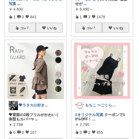
写真
...
せが
...
￥
4,400
￥
6,490～
1
0
841
1
3
1478
コレ
いいね
コレ
いいね
💖ラタカ@好きなもので暮らしたい💖
もちこ 〜ごくらく＆かわいい生活♪
💖背面の2段フリルがかわいく
#オリジナル写真
クーポンで1
体型もカバー✨
...
0%OFF！
...
￥
2,788
￥
2,790
0
0
107
0
2
455