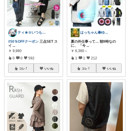
ティ★☆いつもありがとうございます♪☆★
はっちゃん🐝ゆるレビュー
#50％OFFクーポン
三点SET ス
夏の外仕事って… 朝9時なの
イ
...
に、 「今
...
￥
9,980
￥
6,380～
0
0
592
1
1
212
コレ
いいね
コレ
いいね