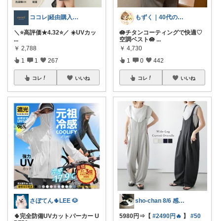
ココレ|経由購入ありがとうございます🌷
もずく｜40代の暮らし×在宅ワーク
＼⭐️高評価★4.32⭐️／ ☀️UVカッ
🪷チタンコーティングで快適♡
...
空調ベスト🪷
...
￥
2,788
￥
4,730
1
1
267
1
0
442
コレ
いいね
コレ
いいね
さぼてん🌵LEE 🐶
sho-chan 8/6 感謝🩷
🌵完全防備UVカットパーカー U
5980円⇒【
#2490円🔥
】
#50