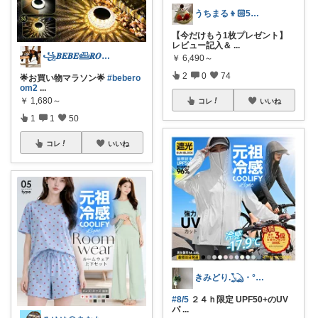
うちまる👦🏻5歳ママ♡
【今だけもう1枚プレゼント】
レビュー記入＆
...
꧁𝑩𝑬𝑩𝑬𓊝𝑹𝑶𝑶𝑴꧂
￥
6,490～
2
0
74
🌟お買い物マラソン🌟
#bebero
om2
...
￥
1,680～
コレ
いいね
1
1
50
コレ
いいね
きみどり.𓆏・°いつも感謝です
#8/5
２４ｈ限定 UPF50+のUV
パ
...