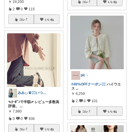
￥
24,200
コレ
いいね
2
0
115
コレ
いいね
piiˎˊ˗
#40%OFFクーポン❤️‍🔥
ハイウエ
ス
...
みみぃ♛👯‍♀️いつもありがとう🎪
￥
6,259
2
0
101
⳹ｸｰﾎﾟﾝで半額⳼ レビュー多数高
評価。
...
￥
7,980
コレ
いいね
0
0
936
コレ
いいね