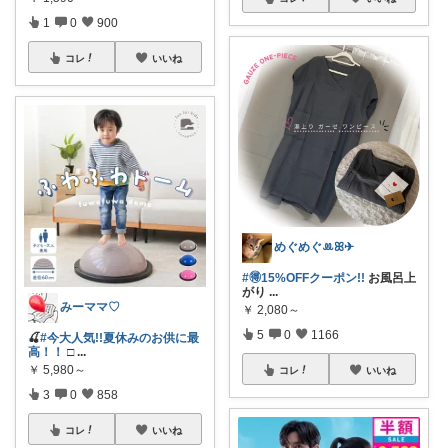
1
0
900
コレ
いいね
めぐめぐꔛꕤ✈︎
#🉐15%OFFクーポン!!
お風呂上
がり
...
みーママ♡
￥
2,080～
5
0
1166
🍒
#今大人気!!夏休みのお供に最
高！！
□
...
￥
5,980～
コレ
いいね
3
0
858
コレ
いいね