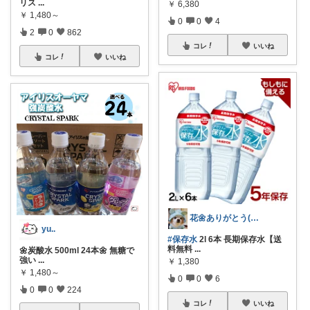
リス
...
￥
6,380
￥
1,480～
0
0
4
2
0
862
コレ
いいね
コレ
いいね
花🌼ありがとう(*･ω･)*_ _)ﾍ
yu..
#保存水
2l 6本 長期保存水【送
料無料
...
🌼炭酸水 500ml 24本🌼 無糖で
強い
...
￥
1,380
￥
1,480～
0
0
6
0
0
224
コレ
いいね