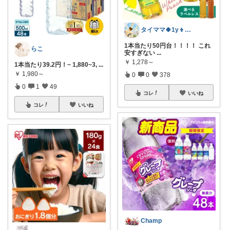
タイママ🍀1y👦のママ
1本当たり50円台！！！！ これ
らこ
安すぎない
...
￥
1,278～
1本当たり39.2円！~ 1,880~3,
...
￥
1,980～
0
0
378
0
1
49
コレ
いいね
コレ
いいね
Champ