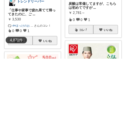
トレンドリーバー
炭酸は常備してますが、こちら
は初めてですが
...
「仕事や家事で疲れ果てて帰っ
￥
2,781～
てきたのに、ご
...
￥
3,530
0
0
1
🐟ほっけのお
...
さんのコレ！
コレ
いいね
0
0
1
4,871
件
コレ
いいね
HIRO2💎ふるさと納税 納付額別
【24本】お茶 緑茶 ほうじ茶 ペ
anji＊✅30代女性売上ランキング🏆
ットボト
...
￥
1,278～
TOP200 🌟4.74(5905件) 🚚
...
1
0
9
￥
1,278～