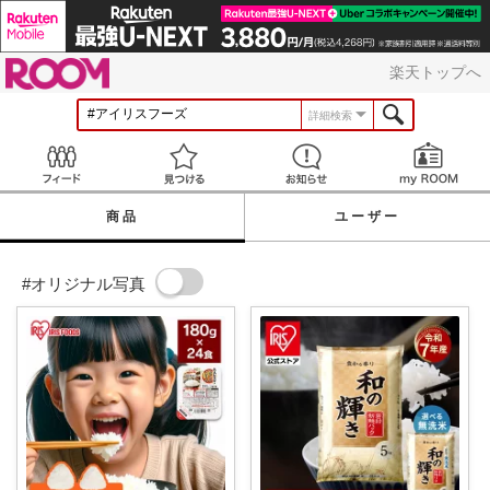
ROOM
楽天トップへ
詳細検索
Feed
見つける
お知らせ
商品
ユーザー
#オリジナル写真