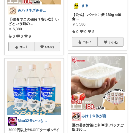
まる
みハリネズみ＠健康オタク
【公式】 パックご飯 180g ×40
食
...
【48食でこの値段？安い💞】い
ざという時の
...
￥
5,580
￥
6,380
0
0
5
0
0
9
コレ
いいね
コレ
いいね
みけ｜💠体が喜ぶもの・便利なもの
Mau32💜いつも有難うございます😊
夏の暑さ対策に🌞 🌟米 パックご
飯 180
...
3000円以上5%OFFクーポン‼️イ