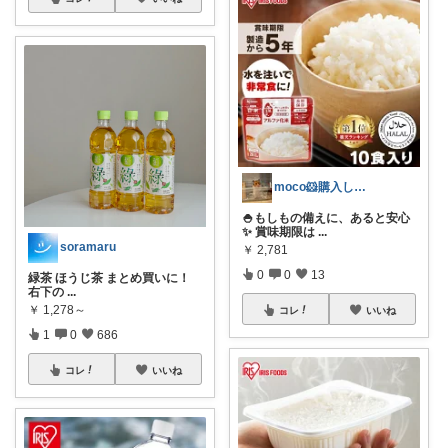
moco🐹購入して本当に良かった物💖
🍚もしもの備えに、あると安心
✨ 賞味期限は
...
soramaru
￥
2,781
0
0
13
緑茶 ほうじ茶 まとめ買いに！
右下の
...
￥
1,278～
コレ
いいね
1
0
686
コレ
いいね