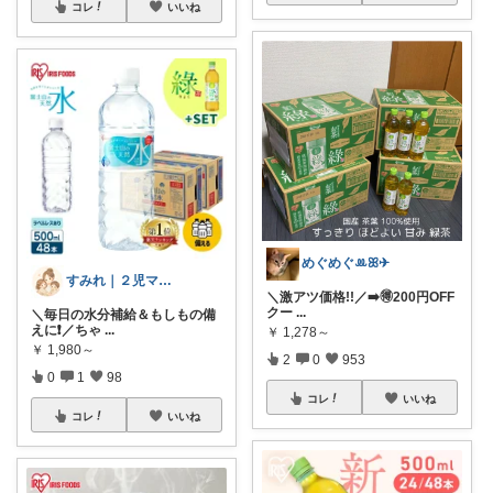
コレ
いいね
めぐめぐꔛꕤ✈︎
すみれ｜２児ママの推しアイテム
＼激アツ価格!!／➡️🉐200円OFF
クー
...
＼毎日の水分補給＆もしもの備
えに❗️／ちゃ
...
￥
1,278～
￥
1,980～
2
0
953
0
1
98
コレ
いいね
コレ
いいね