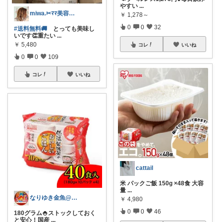
やすい
...
miwa.✂︎ﾏﾏ美容師💎
￥
1,278～
0
0
32
#送料無料🚚
とっても美味し
いです👏重たい
...
￥
5,480
コレ
いいね
0
0
109
コレ
いいね
cattail
米 パックご飯 150g ×48食 大容
量
...
なりゆき金魚@生活はちょっとした工夫♪
￥
4,980
0
0
46
180グラム🍚ストックしておく
と安心！国産
...