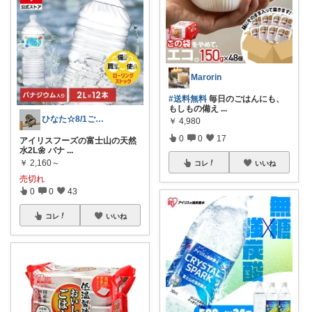
Marorin
#送料無料
毎日のごはんにも、
もしもの備え
...
ひなた☆8/1ご購入感謝です❤️
￥
4,980
0
0
17
アイリスフーズの富士山の天然
水2L🌼 バナ
...
￥
2,160～
コレ
いいね
売切れ
0
0
43
コレ
いいね