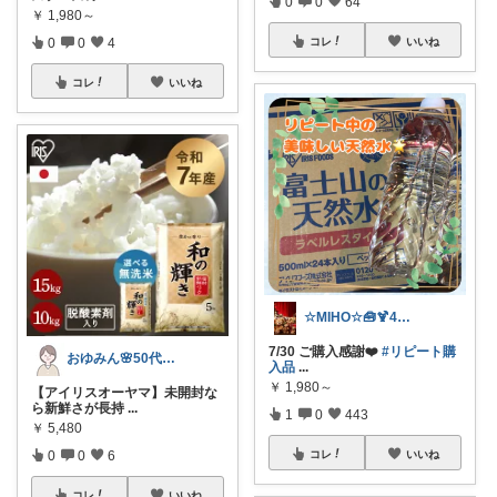
0
0
64
￥
1,980～
コレ
いいね
0
0
4
コレ
いいね
☆MIHO☆🧰🍹4日感謝🍀
7/30 ご購入感謝❤️
#リピート購
おゆみん🌸50代からの快適暮らし
入品
...
￥
1,980～
【アイリスオーヤマ】未開封な
ら新鮮さが長持
...
1
0
443
￥
5,480
コレ
いいね
0
0
6
コレ
いいね