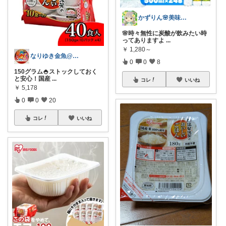
かずりん🌸美味しいとお洒落と可愛い
🌸時々無性に炭酸が飲みたい時
ってありますよ
...
￥
1,280～
なりゆき金魚@生活はちょっとした工夫♪
0
0
8
150グラム🍚ストックしておく
と安心！国産
...
コレ
いいね
￥
5,178
0
0
20
コレ
いいね