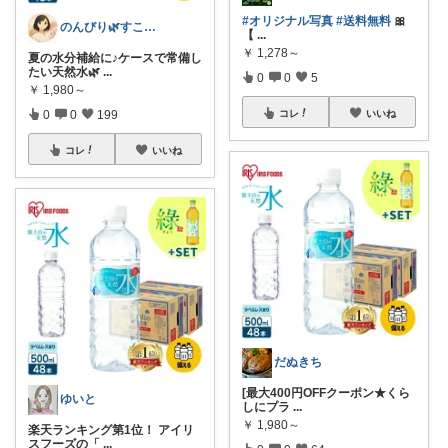
#オリジナル写真
#送料無料
🎀
のんびり🌿すこやか暮らし
【
...
￥
1,278～
夏の水分補給に♪ケースで常備し
たい天然水🌿
...
0
0
5
￥
1,980～
コレ
いいね
0
0
199
コレ
いいね
だぬきち
[最大400円OFFクーポン★くら
ゆいと
しにプラ
...
￥
1,980～
楽天ランキング第1位！ アイリ
スフーズの「
...