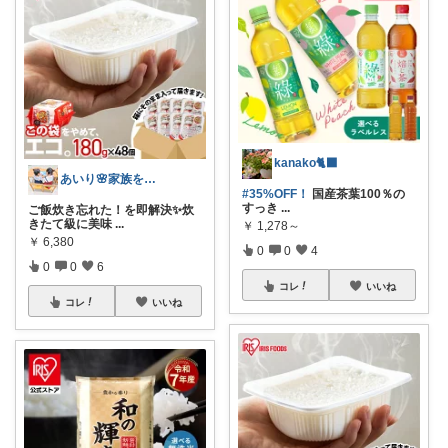
kanako🐈‍⬛
あいり🌸家族を守るワーママ
#35%OFF！
国産茶葉100％の
すっき
...
ご飯炊き忘れた！を即解決✨炊
きたて級に美味
...
￥
1,278～
￥
6,380
0
0
4
0
0
6
コレ
いいね
コレ
いいね