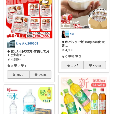
aki
🍀米 パックご飯 150g ×48食 大
とっさん260508
容
...
￥
4,980
🍚 忙しい日の味方♪常備してお
くと安心✨
...
0
0
3
￥
4,980～
コレ
いいね
0
0
1
コレ
いいね