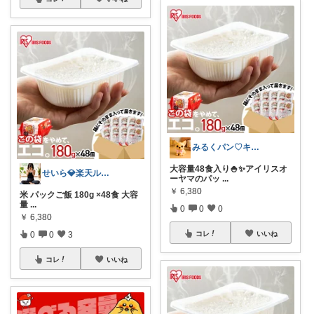
みるくパン♡キッチンルーム
大容量48食入り🍚✨アイリスオ
せいら💎楽天ルーム💎ふるさと納税
ーヤマのパッ
...
￥
6,380
米 パックご飯 180g ×48食 大容
量
...
0
0
0
￥
6,380
コレ
いいね
0
0
3
コレ
いいね