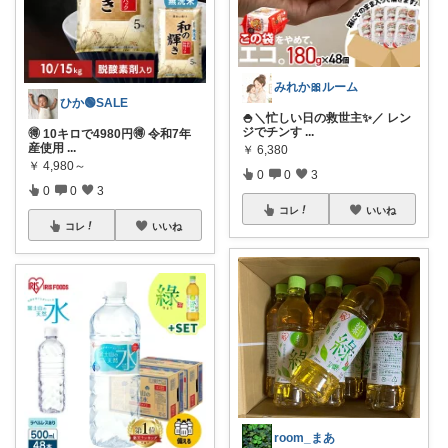
みれか🎀ルーム
ひか🟢SALE
🍚＼忙しい日の救世主✨／ レン
ジでチンす
...
🉐 10キロで4980円🉐 令和7年
産使用
...
￥
6,380
￥
4,980～
0
0
3
0
0
3
コレ
いいね
コレ
いいね
room_まあ