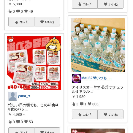
￥
5,880
コレ
いいね
0
0
49
コレ
いいね
Mau32💜いつも有難うございます😊
アイリスオーヤマ 公式 ナチュラ
ルミネラル
...
yuca_♥
￥
1,980
3
1
806
忙しい日の朝でも、この40食/4
8食のパッ
...
￥
4,980～
コレ
いいね
0
0
53
コレ
いいね