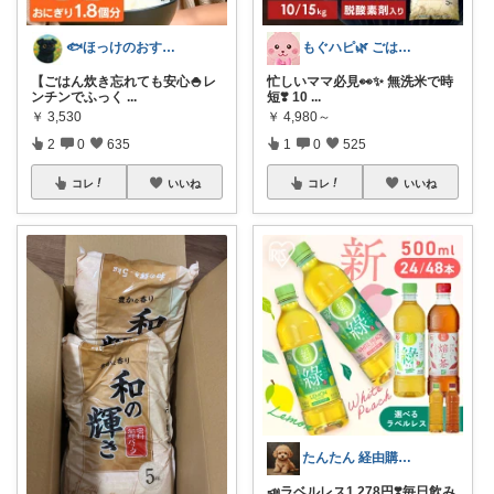
🐟ほっけのおすすめ＠朝コレ派🐾
もぐハピ🌿 ごはんのお供ROOM
【ごはん炊き忘れても安心🍚レ
忙しいママ必見👀✨ 無洗米で時
ンチンでふっく
...
短❣️ 10
...
￥
3,530
￥
4,980～
2
0
635
1
0
525
コレ
いいね
コレ
いいね
たんたん 経由購入ありがとうございます！
📣ラベルレス1,278円❣️毎日飲み