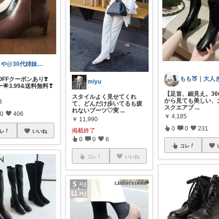
さや@30代姉妹ママ
%OFFクーポンあり❣️
miyu
🌟3.99&送料無料❣
【足首、細見え。36
スタイルよく見せてくれ
から見ても美しい、
8
て、どんだけ歩いてるも疲
スクエアブ
...
れないブーツ♡実
...
0
406
￥
4,185
￥
11,990
0
0
231
掲載終了
レ
いいね
0
0
6
コレ
コレ
いいね