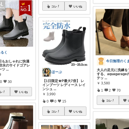
コレ
いいね
みるく
今日無理のく
の日もおしゃれに快適
全防水のサイドゴアレ
ーツ
...
大人の足元に洗練を
ほーぷ
する、aquagarag
9
テッ
...
【1日限定★P最大7倍】 レ
0
30
￥
3,580
インブーツ レディース レイ
ンシュ
...
1
2
70
レ
いいね
￥
3,990
コレ
0
0
15
コレ
いいね