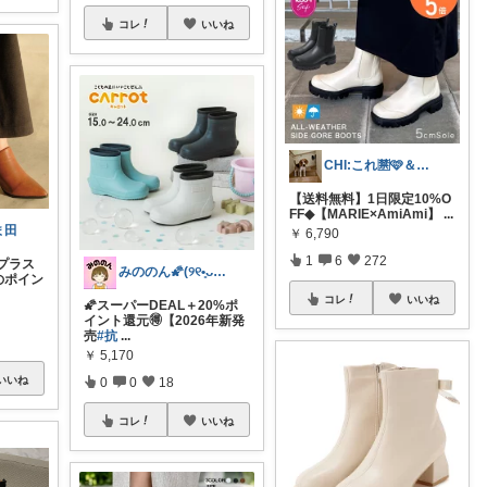
コレ
いいね
CHI:これ🈲🩷＆フォローありがとう
【送料無料】1日限定10%O
FF◆【MARIE×AmiAmi】
...
ま田
￥
6,790
1
6
272
プラス
みののん🌠(୨୧•͈ᴗ•͈)感謝♡
eのポイン
コレ
いいね
🌠スーパーDEAL＋20%ポ
イント還元🉐【2026年新発
売
#抗
...
￥
5,170
いいね
0
0
18
コレ
いいね