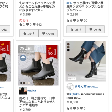
かな？
旬のゴールドバックルで足
#PR
サッと履けて可愛い厚
フCP】
元からこなれ感✨厚底なの
底サンダル🤍 シンプルなダ
に歩きやすい大
...
ブルバッ
...
￥
3,999
￥
2,990
売切れ
0
0
20
1
0
642
いいね
コレ
いいね
コレ
いいね
lulu.🌸経由購入に感謝します🙏
きりん🦒ᴛʜᴀɴᴋs ᴀʟᴡᴀʏs.
yuuka
れに快
🦒
#⃞tuknᱹ
■ ᴄᴏᴍғᴏʀᴛᴀʙʟᴇ s
でどんなコ
ʜᴏʀᴛ ʙᴏ
...
雨の日、靴が濡れて一日中
不快になることありません
￥
8,680
か？☔ 通勤や
...
0
0
5
￥
2,799