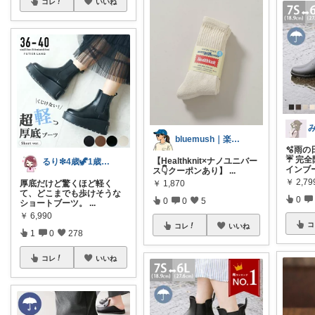
コレ
いいね
bluemush｜楽天でお得暮らし
🫧雨
☔️ 完
【Healthknit×ナノユニバー
るり❇︎4歳🦖1歳🎀ママ
インブ
ス👇️クーポンあり】
...
￥
2,79
￥
1,870
厚底だけど驚くほど軽く
て、どこまでも歩けそうな
0
0
0
5
ショートブーツ。
...
￥
6,990
コ
コレ
いいね
1
0
278
コレ
いいね