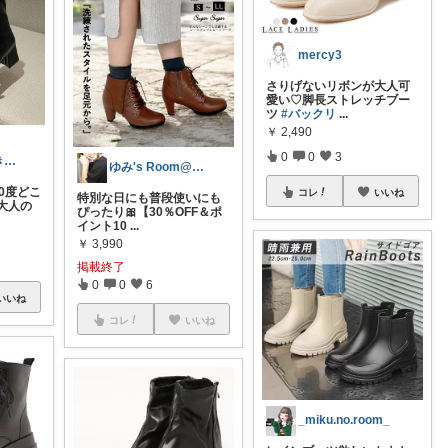
mercy3
さりげないリボンが大人可
愛い♡脚長ストレッチブー
ツ
#バックリ
...
￥
2,490
0
0
3
もも🍑｜大人きれいめファッション
ゆみ's Room@ご訪問感謝！
0度どこ
コレ
いいね
特別な日にも普段使いにも
大人の
ぴったり🎀【30％OFF＆ポ
イント10
...
￥
3,990
掲載終了
0
0
6
いいね
コレ
いいね
_miku.no.room_