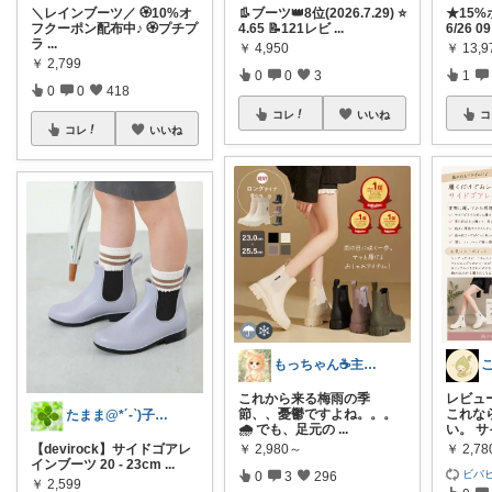
＼レインブーツ／ 🏵️10%オ
👢ブーツ👑8位(2026.7.29) ⭐
★15
フクーポン配布中♪ 🏵️プチプ
4.65 📝121レビ
...
6/26 0
ラ
...
￥
4,950
￥
13,9
￥
2,799
0
0
3
1
0
0
418
コレ
いいね
コ
コレ
いいね
もっちゃん☕主婦の癒しとご褒美ROOM
これから来る梅雨の季
レビュ
節、、憂鬱ですよね。。。
これな
たまま@*´-`)子ども用品/日用品
🌧️ でも、足元の
...
い。 
￥
2,980～
￥
2,7
【devirock】サイドゴアレ
インブーツ 20 - 23cm
...
ビバビ
0
3
296
￥
2,599