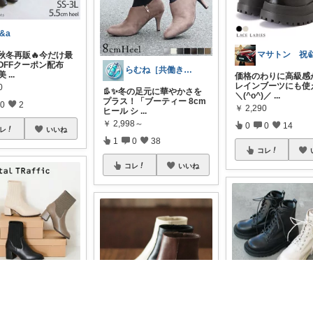
&a
秋冬再販🔥今だけ最
OFFクーポン配布
らむね［共働き時短家電ナビ］
美
...
価格のわりに高級感
レインブーツにも使
0
👢✨冬の足元に華やかさを
＼(^o^)／
...
プラス！「ブーティー 8cm
0
2
￥
2,290
ヒール シ
...
￥
2,998～
0
0
14
レ
いいね
1
0
38
コレ
コレ
いいね
City🌷ご訪問・経由購入感謝です✨
ましゅまろ
フクーポン✨1/16 01: