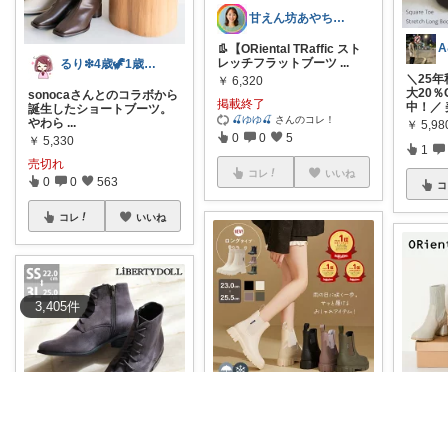
甘えん坊あやちゃん
A
👢【ORiental TRaffic スト
レッチフラットブーツ
...
るり❇︎4歳🦖1歳🎀ママ
＼25年
￥
6,320
大20％
sonocaさんとのコラボから
掲載終了
中！／ 
誕生したショートブーツ。
🍒ゆゆ🍒
さんのコレ！
やわら
...
￥
5,98
0
0
5
￥
5,330
1
売切れ
コレ
いいね
0
0
563
コ
コレ
いいね
3,405
件
なみママ｜0歳育児×ママ美容
可愛いレインブーツで気分
50%オ
万事屋りゅーちゃん
上げていこう！ レインブー