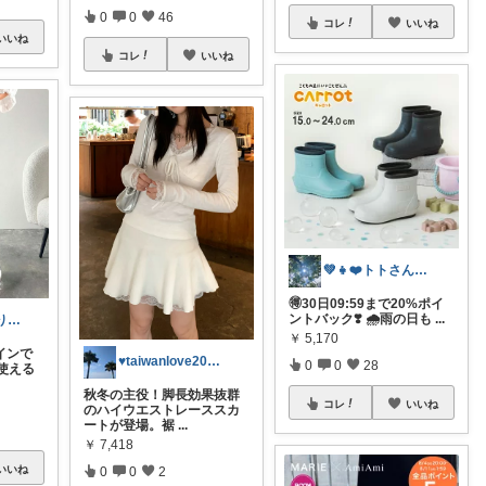
0
0
46
コレ
いいね
いいね
コレ
いいね
💚👧❤️トトさん 8月🥵
🉐30日09:59まで20%ポイ
ントバック❣️ 🌧️雨の日も
...
yk_petite✨ありがとう😊
￥
5,170
インで
♥taiwanlove2026♥
0
0
28
使える
秋冬の主役！脚長効果抜群
コレ
いいね
のハイウエストレーススカ
ートが登場。裾
...
￥
7,418
いいね
0
0
2