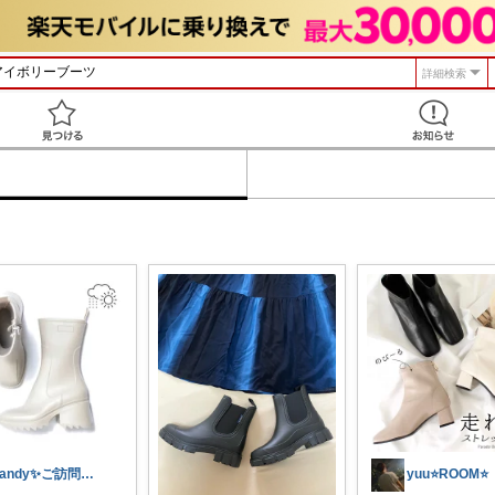
詳細検索
見つける
Candy✨ご訪問・経由購入に日々感謝✨
yuu⭐️ROOM⭐️