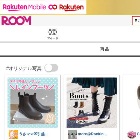
ROOM
Feed
商品
#オリジナル写真
うさママ🏵️引越ギフト&ごみ箱＆収納
moro@Ranking ROOM