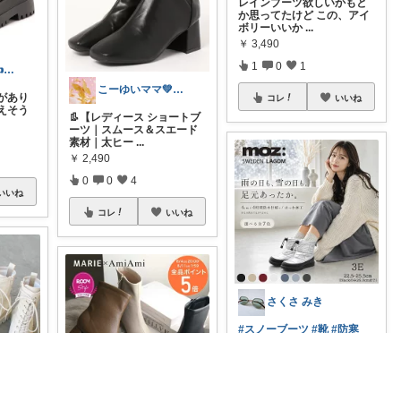
レインブーツ欲しいかもと
か思ってたけど この、アイ
ボリーいいか
...
￥
3,490
1
0
1
マサトン 祝👍7000プロフも見てね
こーゆいママ💚ROOM🌈
があり
コレ
いいね
えそう
👢【レディース ショートブ
ーツ｜スムース＆スエード
素材｜太ヒー
...
￥
2,490
0
0
4
いいね
コレ
いいね
さくさ みき
#スノーブーツ
#靴
#防寒
【Clearance!】モズ ス
...
￥
5,500
1
0
272