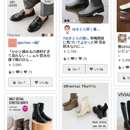
ゆきとら🐯｜暮らしをラクにしたいパパ
#ゆきとらの推し
🐯梅雨前
に気づいてよかった🐯 完全
igachan˖⋆𓊝ﾟ
防水なのに
...
🉐10
レビュー
￥
2,799
『かかと踏めるの便利すぎ
...
て戻れない！』👞✨ 防水仕
0
0
26
様で雨の日も
...
￥
5,49
￥
3,990
1
コレ
いいね
0
0
73
コ
コレ
いいね