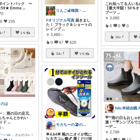
%ポイントバック 〜
これ知ってる人いる
9:59★ Emma
...
【最大半額！50％オ
りんご🍎韓国・北欧インテリア
ブーツ
...
70
￥
3,990
#オリジナル写真
届きまし
0
235
た！ ブラック＆ショートの
0
0
0
レインブ
...
レ
いいね
￥
3,480～
コレ
0
67
620
コレ
いいね
このは
ー： 雨の日の足元、
らちゃんとかわい
☔️**雨の日もおしゃ
サイド
...
適！**☔️シンプル
モカちーの🏖️のんびりライフ🐈✨
ーデ
...
80～
￥
2,799
🌟4.64🌟 靴のニオイが気に
ーバ🍰
...
さんのコレ！
なる方コレ🙈💕 履くだけ脱
0
0
12