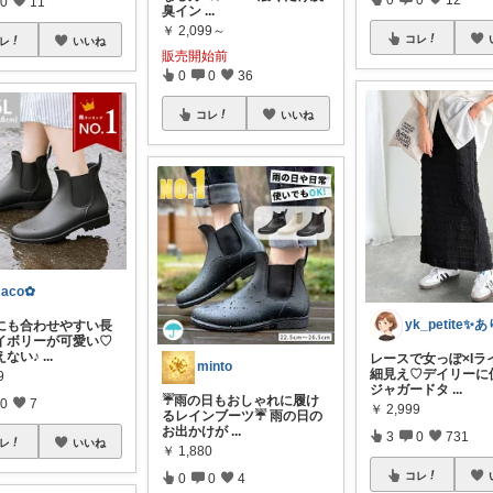
0
11
臭イン
...
￥
2,099～
コレ
レ
いいね
販売開始前
0
0
36
コレ
いいね
aco✿
にも合わせやすい長
イボリーが可愛い♡
えない♪
...
レースで女っぽ×Iラ
minto
細見え♡デイリーに
9
ジャガードタ
...
☔雨の日もおしゃれに履け
0
7
￥
2,999
るレインブーツ☔ 雨の日の
お出かけが
...
3
0
731
レ
いいね
￥
1,880
コレ
0
0
4