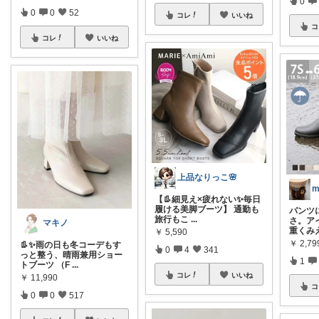
0
0
0
52
コレ
いいね
コ
コレ
いいね
上品なりっこ🌸
m
【👢細見え×疲れない✨毎日
履ける美脚ブーツ】 通勤も
パンツ
旅行もこ
...
さ。ア
マキノ
重くみ
￥
5,590
￥
2,79
👢✨雨の日も冬コーデもす
0
4
341
っと整う、晴雨兼用ショー
1
トブーツ （F
...
コレ
いいね
￥
11,990
コ
0
0
517