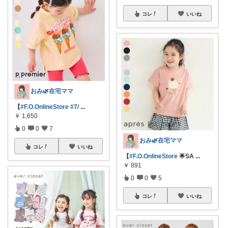
コレ
いいね
おみ🌿在宅ママ
【
#F.O.OnlineStore
#7/
...
￥
1,650
0
0
7
おみ🌿在宅ママ
コレ
いいね
【
#F.O.OnlineStore
🌟SA
...
￥
891
0
0
5
コレ
いいね