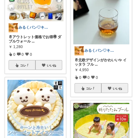
みるくパン♡キッチンルーム
🥛アウトレット価格でお得🉐 ダ
ブルウォール
...
￥
1,280
みるくパン♡キッチンルーム
0
0
0
🥛北欧デザインがかわいい✨ イ
ッタラ フル
...
コレ
いいね
￥
4,950
0
0
0
コレ
いいね