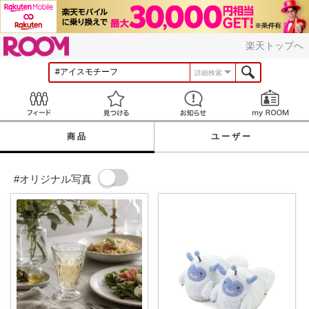
ROOM
楽天トップへ
詳細検索
Feed
見つける
お知らせ
商品
ユーザー
#オリジナル写真