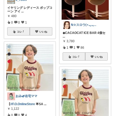
イヤリング レディース ポップコ
ーン アイ
...
￥
480
0
0
1
N☆スロウ(⋆ᴗ͈ˬᴗ͈)休み時々IN
コレ
いいね
◆CACAOCAT ICE BAR 4個セ
...
￥
3,780
1
1
86
コレ
いいね
おみ🌿在宅ママ
【
#F.O.OnlineStore
🌟SA
...
￥
1,122
0
0
4