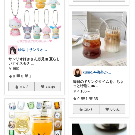
ゆゆ｜サンリオヲタク🎀
サンリオ好きさん必見🎀 夏らし
いアイスモチ
...
￥
990
kumo.☁️海外かぶれ/経由感謝です♡
0
0
1
毎日のドリンクタイムを、ちょ
っと特別に☁️
...
コレ
いいね
￥
4,106～
0
1
35
コレ
いいね