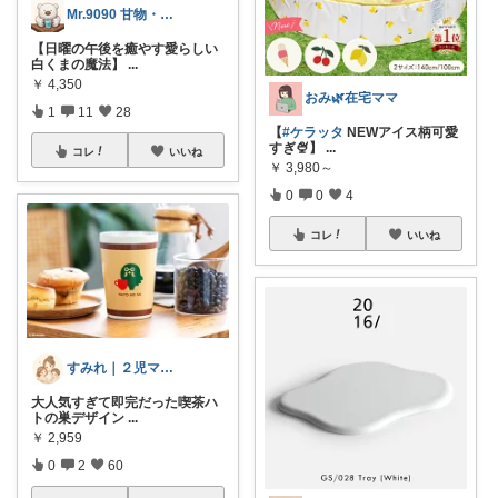
Mr.9090 甘物・酒が好きな白熊
【日曜の午後を癒やす愛らしい
白くまの魔法】
...
￥
4,350
おみ🌿在宅ママ
1
11
28
【
#ケラッタ
NEWアイス柄可愛
すぎ🍨】
...
コレ
いいね
￥
3,980～
0
0
4
コレ
いいね
すみれ｜２児ママの推しアイテム
大人気すぎて即完だった喫茶ハ
トの巣デザイン
...
￥
2,959
0
2
60