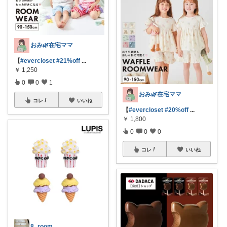
おみ🌿在宅ママ
【
#evercloset
#21%off
...
￥
1,250
0
0
1
おみ🌿在宅ママ
コレ
いいね
【
#evercloset
#20%off
...
￥
1,800
0
0
0
コレ
いいね
8_room