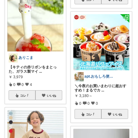
ありこま
【キティの赤リボンをまとっ
た、ガラス製マイ
...
apt.おもしろ便利グッズ推し主婦
￥
3,979
0
0
4
＼今夜のお買いまわりに超おす
すめ！まるでカ
...
￥
3,180～
コレ
いいね
0
0
0
コレ
いいね