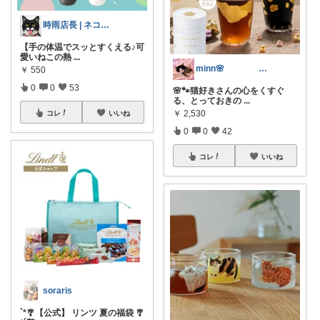
時雨店長 | ネコのいる暮らし
【手の体温でスッとすくえる♪可
愛いねこの熱
...
minn🌸 358
￥
550
0
0
53
🌸🐾猫好きさんの心をくすぐ
る、とっておきの
...
￥
2,530
コレ
いいね
0
0
42
コレ
いいね
soraris
`*🎐【公式】 リンツ 夏の福袋 🎐