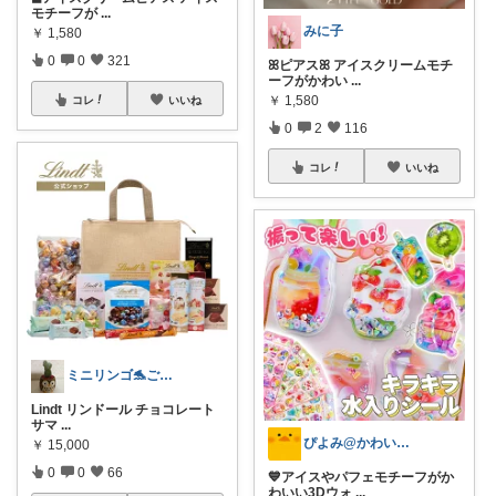
モチーフが
...
みに子
￥
1,580
0
0
321
ꕤピアスꕤ アイスクリームモチ
ーフがかわい
...
￥
1,580
コレ
いいね
0
2
116
コレ
いいね
ミニリンゴ🐬ご縁に感謝🌻ありがとう
Lindt リンドール チョコレート
サマ
...
ぴよみ@かわいいグッズ紹介🚀🐻🍭
￥
15,000
0
0
66
💙アイスやパフェモチーフがか
わいい3Dウォ
...