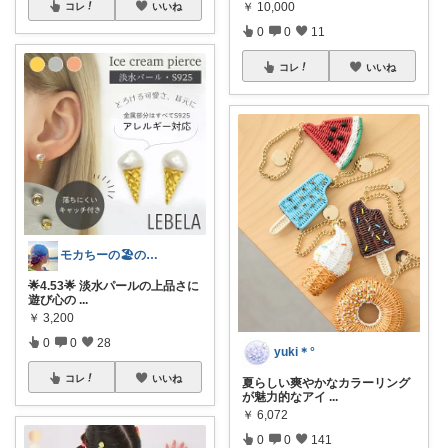
￥
10,000
コレ
いいね
0
0
11
コレ
いいね
モカちーの🏖️のんびりライフ🐈✨
🌟4.53🌟 淡水パールの上品さに
遊び心の
...
￥
3,200
0
0
28
yuki＊°
コレ
いいね
夏らしい爽やかなカラーリング
が魅力的なアイ
...
￥
6,072
0
0
141