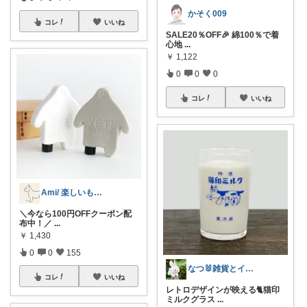
かそく009
コレ
いいね
SALE20％OFF🎉 綿100％で着
心地
...
￥
1,122
0
0
0
コレ
いいね
Ami/ 楽しいもの美味しいもの
​＼今なら100円OFFクーポン配
布中！／
...
￥
1,430
0
0
155
なつ🐰雑貨とインテリア
コレ
いいね
レトロデザインが映える🐈猫印
ミルクグラス
...