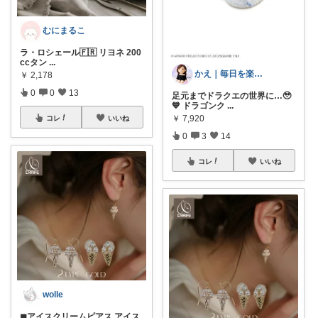
むにまるこ
ラ・ロシェール🇫🇷 リヨネ 200
ccタン
...
かえ｜毎日を楽しむ
￥
2,178
0
0
13
足元までドラクエの世界に…🥹
💙 ドラゴンク
...
￥
7,920
コレ
いいね
0
3
14
コレ
いいね
wolle
◼︎アイスクリームピアス アイス