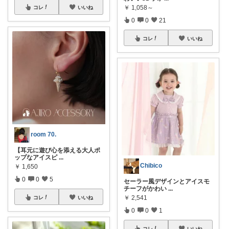
￥
1,058～
コレ
いいね
0
0
21
コレ
いいね
room 70.
【耳元に遊び心を添える大人ポ
ップなアイスピ
...
Chibico
￥
1,650
0
0
5
セーラー風デザインとアイスモ
チーフがかわい
...
￥
2,541
コレ
いいね
0
0
1
コレ
いいね