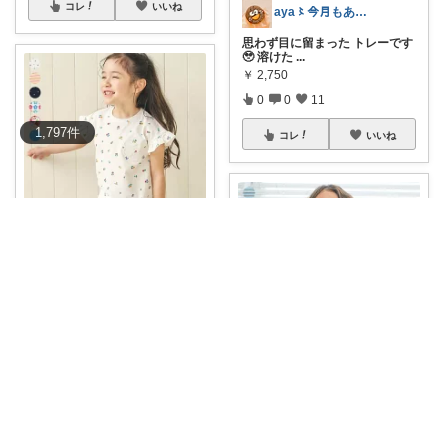
コレ
いいね
aya〻今月もありがとうございます𖧷
思わず目に留まった トレーです
🥹 溶けた
...
￥
2,750
0
0
11
1,797
件
コレ
いいね
kankankan
KIDS✨80-140 アプレレクール
フ
...
￥
891
0
0
118
コレ
いいね
さやママ🤍
【SALE_50%OFF_8/3(月)12
...
￥
1,122