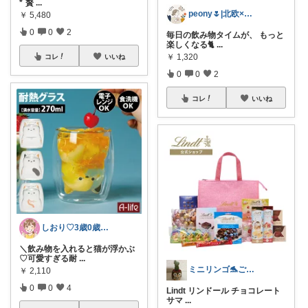
*´贅
...
peony🌷|北欧×便利アイテム
￥
5,480
0
0
2
毎日の飲み物タイムが、 もっと
楽しくなる🐈
...
￥
1,320
コレ
いいね
0
0
2
コレ
いいね
しおり♡3歳0歳子育て中
＼飲み物を入れると猫が浮かぶ
♡可愛すぎる耐
...
ミニリンゴ🐬ご縁に感謝🌻ありがとう
￥
2,110
0
0
4
Lindt リンドール チョコレート
サマ
...