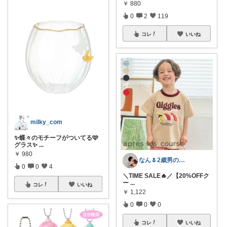
￥
880
0
2
119
コレ
いいね
milky_com
✨蝶々のモチーフがついてる🩷
グラス✨
...
￥
980
なん🌷2歳男の子ママ⿻*.アイコン変更
0
0
4
＼TIME SALE🔥／【20%OFFク
ー
...
コレ
いいね
￥
1,122
0
0
0
コレ
いいね