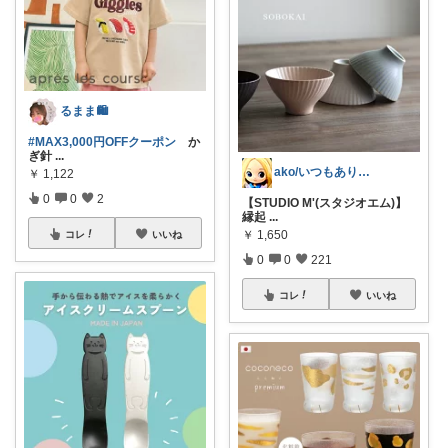
るまま🛍️
#MAX3,000円OFFクーポン
か
ぎ針
...
ako/いつもありがとう🌈5日感謝
￥
1,122
0
0
2
【STUDIO M'(スタジオエム)】
縁起
...
￥
1,650
コレ
いいね
0
0
221
コレ
いいね