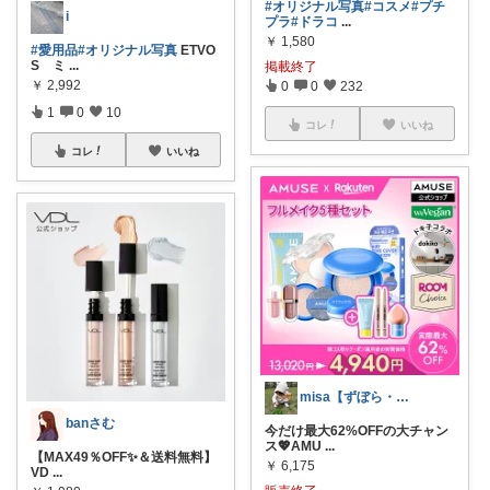
#オリジナル写真
#コスメ
#プチ
i
プラ
#ドラコ
...
￥
1,580
#愛用品
#オリジナル写真
ETVO
S ミ
...
掲載終了
￥
2,992
0
0
232
1
0
10
コレ
いいね
コレ
いいね
misa【ずぼら・時短生活🙈】
banさむ
今だけ最大62%OFFの大チャン
ス💖AMU
...
【MAX49％OFF✨＆送料無料】
￥
6,175
VD
...