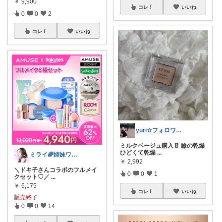
￥
9,900
コレ
いいね
0
0
2
コレ
いいね
yuri☆フォロワー様経由で購入してます
ミルクベージュ購入🥛 瞼の乾燥
ひどくて乾燥
...
ミライ🌈姉妹ワーママ
￥
2,992
＼ドキ子さんコラボのフルメイ
0
0
1
クセット♡／
...
￥
6,175
コレ
いいね
販売終了
0
0
14