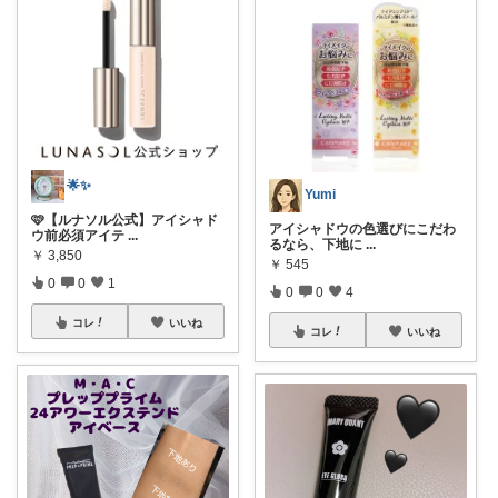
🌟✨
Yumi
🩷【ルナソル公式】アイシャド
アイシャドウの色選びにこだわ
ウ前必須アイテ
...
るなら、下地に
...
￥
3,850
￥
545
0
0
1
0
0
4
コレ
いいね
コレ
いいね