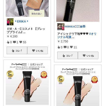
＊ERIKA＊
mimico👱🏻‍♀️🎀🧸
💄M・A・Cコスメ💄 【プレッ
ププライム2
...
アイシャドウ下地🖤🖤🖤
#オリ
￥
4,180
ジナル写真
...
￥
2,750
0
1
55
0
0
11
コレ
いいね
コレ
いいね