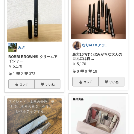
なり/43🌷アラフォー向けリアル美容
みさ
最大10％❣️くぼみがちな大人の
BOBBI BROWN🌸 クリームア
目元には自
...
イシャ
...
￥
5,170
￥
5,170
0
0
19
1
2
373
コレ
いいね
コレ
いいね