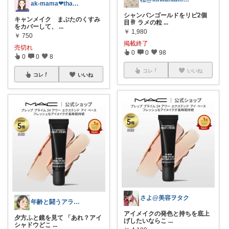
ak-mama❤︎thanks♡
シャンパンゴールドをリピ2個
キャンメイク まぶたのくすみ
目🥂 ラメの粒
...
をカバーして、
...
￥
1,980
￥
750
掲載終了
売切れ
0
0
98
0
0
8
コレ
いいね
コレ
いいね
さよ@美容ヲタク
年齢と闘うアラフォー女
アイメイクの発色と持ちを底上
夕方ふと鏡を見て 「あれ？アイ
げしたいならこ
...
シャドウどこ
...