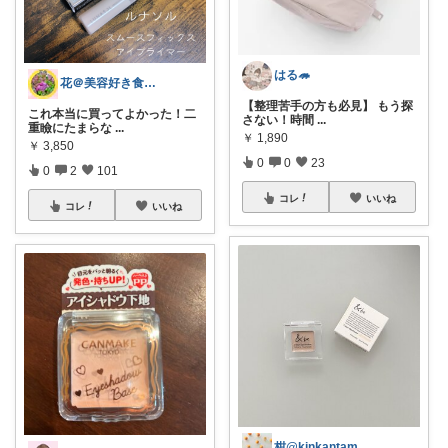
はる🦔
花＠美容好き食いしん坊💎オリ写みてみて
【整理苦手の方も必見】 もう探
これ本当に買ってよかった！二
さない！時間
...
重瞼にたまらな
...
￥
1,890
￥
3,850
0
0
23
0
2
101
コレ
いいね
コレ
いいね
柑@kinkantamatama