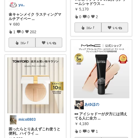
ームシャドウス
...
yu..
￥
5,170
🌼キャンメイク ラスティングマ
0
0
2
ルチアイベー
...
￥
680
コレ
いいね
1
0
202
コレ
いいね
あゆほの
👀 アイシャドーが夕方には消え
てる人に全力
...
mico0803
￥
4,180
困ったらとりあえずこれ使うと
0
0
1
便利。ハイライ
...