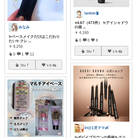
tanton🪴
⭐4.67（473件） ✨アイシャドウ
の発
...
みなみ
￥
4,180
✨ベースメイクだけはこだわり
0
0
8
たい✨ クレ
...
￥
8,250
コレ
いいね
0
1
12
コレ
いいね
iri@1児ママ👶
✨ボビイブラウンの長持ちクリ