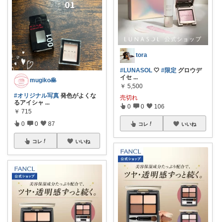
tora
#LUNASOL
🤍
#限定
グロウデ
イセ
...
mugiko🥞
￥
5,500
#オリジナル写真
発色がよくな
売切れ
るアイシャ
...
0
0
106
￥
715
0
0
87
コレ
いいね
コレ
いいね