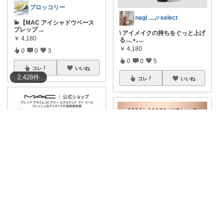
ブロッコリー
nagi ﹏𓈒𓏸 select
💫【MAC アイシャドウベース
プレップ
...
\ アイメイクの持ちをぐっと上げ
￥
4,180
る𓂃⋆𓈒
...
￥
4,180
0
0
3
0
0
5
コレ
いいね
2,428
件
コレ
いいね
KOROKKE999
Akina｜元美容部員ママの美容と暮らし
アイメイクを長時間キープ✨
M・A・C プレ
...
【商品名】 ボビイ ブラウン ロ