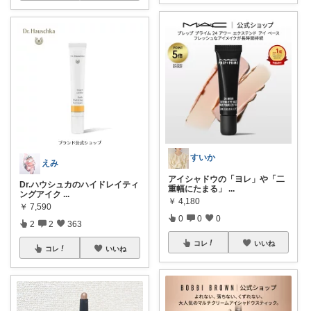
すいか
えみ
アイシャドウの「ヨレ」や「二
Dr.ハウシュカのハイドレイティ
重幅にたまる」
...
ングアイク
...
￥
4,180
￥
7,590
0
0
0
2
2
363
コレ
いいね
コレ
いいね