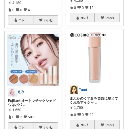
￥
4,180
￥
4,180
0
0
12
0
0
4
コレ
いいね
コレ
いいね
Yumi
えみ
まぶたのくすみを自然に整えて
Fujikoのオートマチックシャド
くれるアイシャ
...
ウはパパ
...
￥
1,760
￥
1,650
0
0
22
0
2
507
コレ
いいね
コレ
いいね