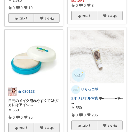
販売終了
￥
1,980
0
0
3
0
0
19
コレ
いいね
コレ
いいね
りりっコ💛
riri030123
#オリジナル写真
✼••┈┈┈••✼••
目元のメイク崩れやすくて🥲 夕
...
方にはアイシ
...
￥
550
￥
660
0
0
235
0
0
35
コレ
いいね
コレ
いいね