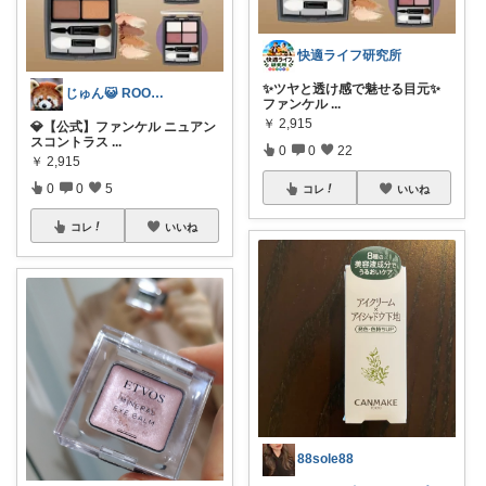
快適ライフ研究所
✨ツヤと透け感で魅せる目元✨
じゅん😺 ROOM💖🎵
ファンケル
...
￥
2,915
💎【公式】ファンケル ニュアン
スコントラス
...
0
0
22
￥
2,915
0
0
5
コレ
いいね
コレ
いいね
88sole88