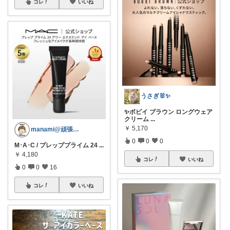
コレ
いいね
うさぎ🐰✨
✨ボビイ ブラウン ロングウェア
クリーム
...
￥
5,170
manami@頑張らない
0
0
0
M･A･C / プレッププライム 24
...
￥
4,180
コレ
いいね
0
0
16
コレ
いいね