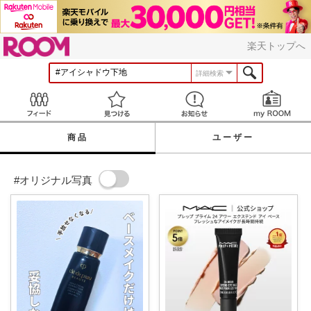
ROOM
楽天トップへ
詳細検索
Feed
見つける
お知らせ
商品
ユーザー
#オリジナル写真