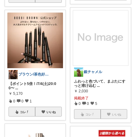
銀チャメル
ブラウン/茶色好き🤎ノブたん
ふわっと色づいて、まぶたにす
【ポイント5倍！/7/4(土)20:0
っと溶け込む
...
0〜
...
￥
2,030
￥
5,170
掲載終了
0
0
1
0
0
5
コレ
いいね
コレ
いいね