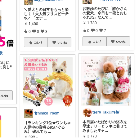
day_chan🐶 ペットと快適暮らし
お散歩のたびに「誰かさん
＼愛犬との日常をもっと楽
の愛犬、今日も一段とおし
しく！大人気フリスビー🥏
ゃれね」なんて
...
✨／ 「エナ
...
￥
1,780
￥
1,400
0
0
7
0
0
3
コレ
いいね
コレ
いいね
みっきー先生(獣医師)
しつけに
良し!!
いいね
terry_laki.life🐩
🐥niniko_room
本日届いたばかりの浴衣を
【ランキング1位★ワンちゃ
早速テリーとラキに着せて
ん夢中の音鳴るぬいぐる
みました🎐✨
...
み】 破れても
...
￥
3,773
￥
890～