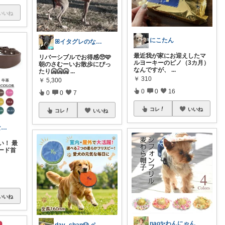
いいね
にこたん
ꕤイタグレのなぎさꕤお気に入りルーム♡
最近我が家にお迎えしたマ
リバーシブルでお得感🥺🩷
ルヨーキーのピノ（3カ月）
朝のさむーいお散歩にぴっ
なんですが、
...
たり🥶🥶🥶
...
￥
310
￥
5,300
0
0
16
0
0
7
コレ
いいね
コレ
いいね
ꕤイタグレのなぎさꕤお気に入りルーム♡
い！ 最
ード首
いいね
nao︎✨わんにゃん