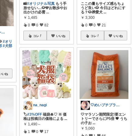
📸
#オリジナル写真
もう手
ここの量もサイズ感もちょ
放せない…🐶🩵お散歩やお
うど良い🐶 今日はどれにす
出かけの必需
...
る？🐶🎁愛犬
...
￥
1,485
￥
3,300
0
0
82
0
0
21
お洒落な物、シンプルな物、品のある物❤︎
コレ
いいね
コレ
いいね

#オリ
部
#犬部
いいね
na_nagi
🤍めいプチプラROOM🤍
🏷️
#3%OFF
福袋🎍♡ ※ 価
🤍マラソン期間限定!要エン
格は投稿日の価格による
...
トリーでさらにP5倍 🖤 うち
の子お
...
￥
1,490～
￥
5,060
1
0
17
0
1
66