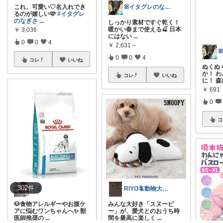
ꕤイタグレのなぎさꕤお気に入りルーム♡
これ、可愛い♡名入れでき
るのが嬉しい🩷
#イタグレ
のなぎさ
...
しっかり素材ですぐ乾く！
暖かい春まで使える🍒 日本
￥
3,036
にはない
...
0
0
4
￥
2,631～
0
0
4
コレ
いいね
ぬくぬ
か！ 
コレ
いいね
に！ 森
￥
691
0
コ
302
件
フミ
RIYO🦎動物大好き女です。
🐶食物アレルギーやお腹ケ
みんな大好き「スヌーピ
アに悩むワンちゃんへ✨ 獣
ー」が、愛犬とのおうち時
医師推奨の
...
間を最高に楽しく
...