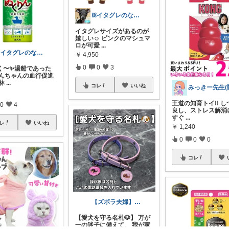
ꕤイタグレのなぎさꕤお気に入りルーム♡
イタグレサイズがあるのが
嬉しい☺️ ピンクのマシュマ
ロが可愛
...
ꕤイタグレのなぎさꕤお気に入りルーム♡
￥
4,950
0
0
3
く〜✨湯船であった
わんちゃんの血行促進
林
...
コレ
いいね
王道の知育トイ!! 
0
4
良し、ストレス解消に
すぐ
...
レ
いいね
￥
1,240
0
0
0
コレ
【ズボラ夫婦】きなこもち🐶
【愛犬を守る名札🐶】 万が
一の迷子に備えて、 我が家