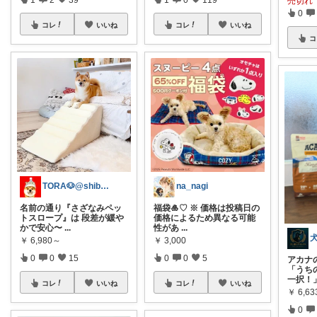
売切れ
0
コレ
いいね
コレ
いいね
コ
TORA🐶@shibadog_tora
na_nagi
名前の通り『さざなみペッ
福袋🎍♡ ※ 価格は投稿日の
トスロープ』は 段差が緩や
価格によるため異なる可能
かで安心〜
...
性があ
...
￥
6,980～
￥
3,000
0
0
15
0
0
5
アカナ
「うち
一択！
コレ
いいね
コレ
いいね
￥
6,6
0