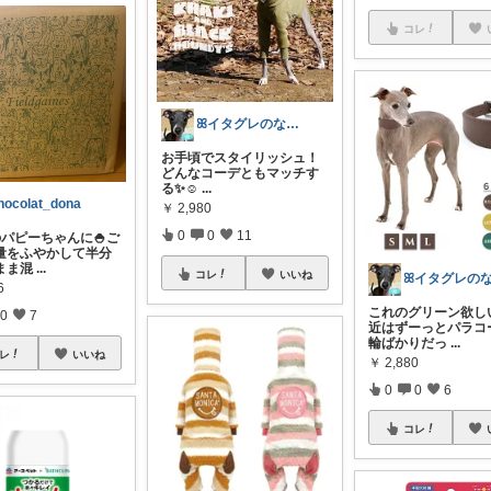
コレ
ꕤイタグレのなぎさꕤお気に入りルーム♡
お手頃でスタイリッシュ！
どんなコーデともマッチす
る✨☺️
...
hocolat_dona
￥
2,980
0
0
11
のパピーちゃんに🍚ご
量をふやかして半分
まま混
...
コレ
いいね
6
これのグリーン欲し
0
7
近はずーっとパラコ
輪ばかりだっ
...
レ
いいね
￥
2,880
0
0
6
コレ