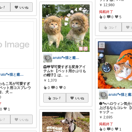
￥
12,980
レ
いいね
掲載終了
0
0
5
コレ
aruto🐾猫と癒しで保護猫支援
🦁🐸🐻可愛すぎる変身アイ
テム✨ 【ペット用かぶりも
aruto🐾猫と癒しで保護猫支援
の帽子】は、
...
￥
1,370
ふわもこ耳が可愛すぎ
 【ペット用コスプレウ
0
0
0
は、犬
...
ar
0
コレ
いいね
🎃🐾ハロウィン気
了
上げるならコレ✨ 【i
0
1
ャック
...
￥
2,695
レ
いいね
掲載終了
0
0
1