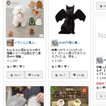
コ
イヴくんと選ぶ、わんちゃんとママのもの♡
aruto🐾猫と癒しで保護猫支援
わんちゃん用おもちゃ🐶🏺
🦇🎃ハロウィンにぴった
埴輪シリーズは思わず二度
り！【ペット用コウモリコ
見👀✨ 埴輪
...
スプレ】は、羽を
...
￥
1,100
￥
2,180
0
0
0
0
0
1
🐰🎃
る💕
ェア】
コレ
いいね
コレ
いいね
￥
2,68
掲載終
0
コ