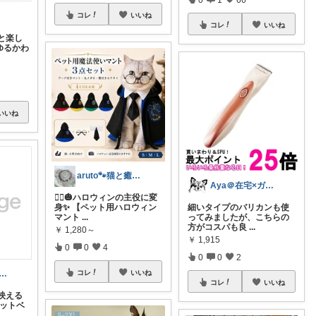
コレ
いいね
コレ
いいね
と楽し
のゆるかわ
いいね
aruto🐾猫と癒しで保護猫支援
Aya＠在宅×ガジェット好きシンママ
🧙‍♂️🎃ハロウィンの主役に変
身✨ 【ペット用ハロウィン
細いタイプのバリカンも使
マント
...
ってみましたが、こちらの
方がコスパも良
...
￥
1,280～
￥
1,915
0
0
4
0
0
2
uto🐾猫と癒しで保護猫支援
コレ
いいね
コレ
いいね
も映える
ペットベ