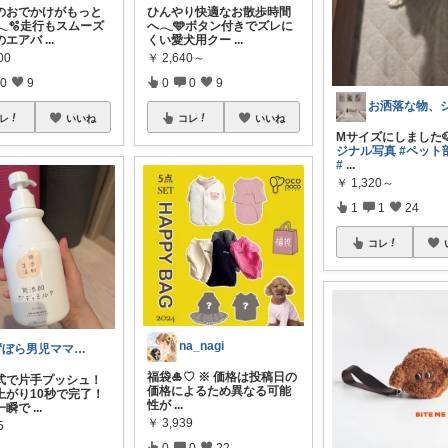
のおでかけがもっと
ひんやり快適なお散歩時間
🫧走行もスムーズ
へ𓂃🩵ボタン付きでズレに
のエアバ
...
くい愛犬用クー
...
00
￥
2,640～
0
9
0
0
9
レ
いいね
コレ
いいね
Mサイズにしました
ジナル写真
#ペット
#
...
￥
1,320～
1
1
24
コレ
na_nagi
ずぼら男児ママの時短便利グッズROOM
福袋🎍♡ ※ 価格は投稿日の
式で片手プッシュ！
価格によるため異なる可能
上がり10秒で完了！
性が
...
一瞬で
...
￥
3,939
5
0
0
22