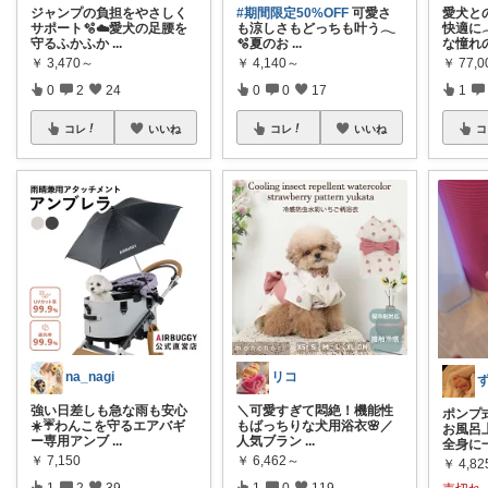
ジャンプの負担をやさしく
#期間限定50%OFF
可愛さ
愛犬と
サポート🫧☁️愛犬の足腰を
も涼しさもどっちも叶う𓂃
快適に
守るふかふか
...
🫧夏のお
...
な憧れ
￥
3,470～
￥
4,140～
￥
77,0
0
2
24
0
0
17
1
コレ
いいね
コレ
いいね
コ
na_nagi
リコ
強い日差しも急な雨も安心
＼可愛すぎて悶絶！機能性
ポンプ
☀️☔わんこを守るエアバギ
もばっちりな犬用浴衣🌸／
お風呂
ー専用アンブ
...
人気ブラン
...
全身に
￥
7,150
￥
6,462～
￥
4,82
1
2
39
1
0
119