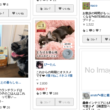
0
8
naco
コレ
いいね
​お散歩の時間がもっ
レ
いいね
くなる🐾BITEME
プード
...
￥
1,522
1
0
7
コレ
ぴーたん
これからの時期にオススメ
です❤️
#猫
#ねこ
#ネコ
#猫
...
犬との暮らしセレクト
￥
2,830
掲載終了
のランチランドは
の子のごはんはこれ
0
2
188
ar
」って言い
...
33～
コレ
いいね
👻🎃インテリアに
可愛さ💕 【幽霊型
0
26
ッド】は、ハ
...