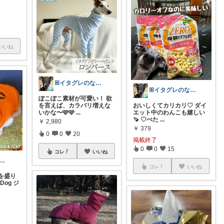
いいね
ꕤイタグレのなぎさꕤお気に入りルーム♡
ꕤイタグレのなぎさꕤお気に入りルーム♡
ぽこぽこ素材が可愛い！ 欲
を言えば、カラバリ増えな
おいしくてカリカリ♡ ダイ
いかな〜🩷🩷
...
エット中のわんこも嬉しい
🍠 ♡べた
...
￥
2,980
￥
379
0
0
20
掲載終了
0
0
15
コレ
いいね
uto🐾猫と癒しで保護猫支援
コレ
いいね
分を盛り
Dog ジ