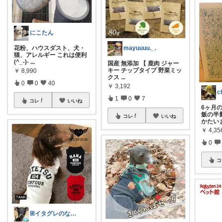
にこたん
mayuuuu._.
花粉、ハウスダスト、犬・
猫、アレルギー これは便利
(^_-)-
...
国産 無添加 【 鹿肉 ジャー
キー チップタイプ 野菜ミッ
￥
8,990
クス
...
0
0
40
￥
3,192
c
1
0
7
コレ
いいね
6ヶ月
飯の半
コレ
いいね
かたい
￥
4,35
0
コ
ꕤイタグレのなぎさꕤお気に入りルーム♡