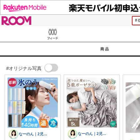
ROOM
Feed
商品
#オリジナル写真
なーのん｜2児ワーママ＊育児/時短
なーのん｜2児ワーママ＊育児/時短