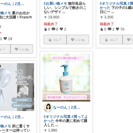
#お買い物メモ
無印良品ら
#オリジナル写真
#
なーのん｜2児ワーママ＊育児/時短
しい、シンプルで飽きのこ
かった
下の子の1歳
ないデザイ
...
日に一
...
い物メモ
夏のお出か
￥
19,900
￥
3,300
に大活躍！Francfr
掲載終了
掲載終了
0
0
0
2
0
1
70
了
1
19
コレ
いいね
コレ
レ
いいね
なーのん｜2児ワーママ＊育児/時短
#オリジナル写真
#買ってよ
なーのん｜2児ワーママ＊育児/時短
かった
今年の夏に初めて購
入した
...
い物メモ
床に置くサ
￥
1,980
レーターは持ってい