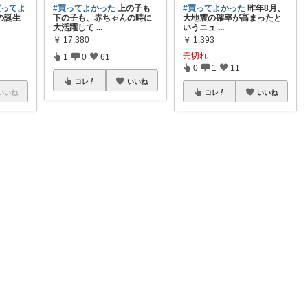
買ってよ
#買ってよかった
上の子も
#買ってよかった
昨年8月、
の誕生
下の子も、赤ちゃんの時に
大地震の確率が高まったと
大活躍して
...
いうニュ
...
￥
17,380
￥
1,393
売切れ
1
0
61
0
1
11
コレ
いいね
いいね
コレ
いいね