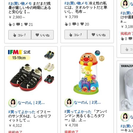
#お買い物メモ
冷え性の私
#お買い物メモ
まだまだ残
には、タオルケットだと寒
暑が厳しい今の時期にある
いし、毛布
...
と安心な【
...
#お買
￥
3,799
￥
2,980～
けや通勤
a
...
0
0
20
0
1
21
￥
3,18
掲載終
コレ
いいね
コレ
いいね
0
コ
なーのん｜2児ワーママ＊育児/時短
なーのん｜2児ワーママ＊育児/時短
#買ってよかった
「アンパ
#買ってよかった
イフミー
ンマン 光るくるころタワ
のサンダルは、しっかりフ
ー」は、上
...
ィットして
...
￥
4,708
￥
4,312
#お買
ーキュ
掲載終了
掲載終了