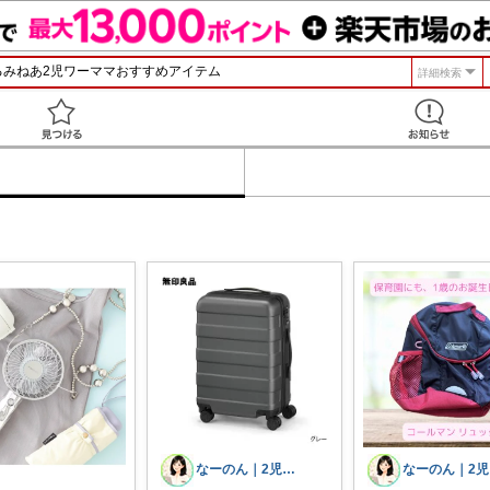
詳細検索
見つける
なーのん｜2児ワーママ＊育児/時短
な