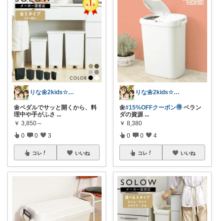
りな🌼2kids☆毎日をちょっと快適に
りな🌼2kids☆毎日をちょっと快適に
🌼ペダルでサッと開くから、料
🌼
#15%OFFクーポン🉐
ベラン
理中や手がふさ
...
ダの資源
...
￥
3,850～
￥
8,380
0
0
3
0
0
4
コレ
いいね
コレ
いいね