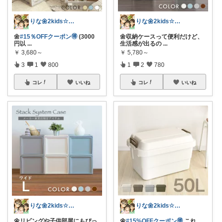
りな🌼2kids☆毎日をちょっと快適に
りな🌼2kids☆毎日をちょっと快適に
🌼
#15％OFFクーポン🉐
(3000
🌼収納ケースって便利だけど、
円以
...
生活感が出るの
...
￥
3,680～
￥
5,780～
3
1
800
1
2
780
コレ
いいね
コレ
いいね
りな🌼2kids☆毎日をちょっと快適に
りな🌼2kids☆毎日をちょっと快適に
🌼リビングや子供部屋にもぴっ
🌼
#15%OFFクーポン🉐
これ、