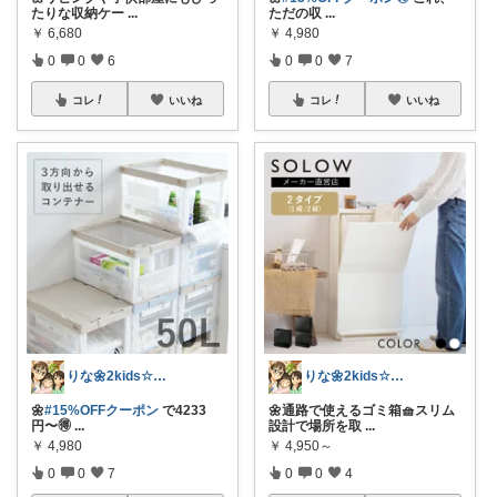
たりな収納ケー
...
ただの収
...
￥
6,680
￥
4,980
0
0
6
0
0
7
コレ
いいね
コレ
いいね
りな🌼2kids☆毎日をちょっと快適に
りな🌼2kids☆毎日をちょっと快適に
🌼
#15%OFFクーポン
で4233
🌼通路で使えるゴミ箱🧺スリム
円〜🉐
...
設計で場所を取
...
￥
4,980
￥
4,950～
0
0
7
0
0
4