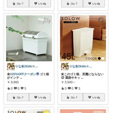
コレ
いいね
コレ
いいね
りな🌼2kids☆毎日をちょっと快適に
りな🌼2kids☆毎日をちょっと快適に
🌼
#20%OFFクーポン🉐
ゴミ箱
🌼このゴミ箱、邪魔にならない
がインテ
...
😊 通路やキッ
...
￥
9,980
￥
5,940～
0
0
5
0
0
3
コレ
いいね
コレ
いいね