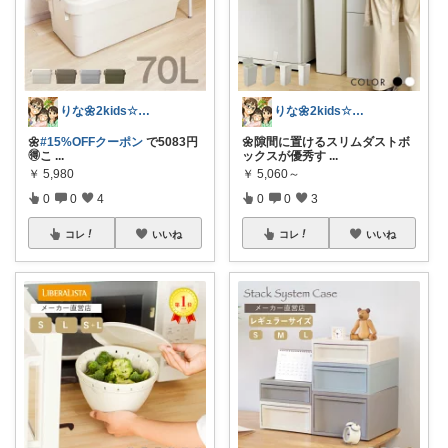
りな🌼2kids☆毎日をちょっと快適に
りな🌼2kids☆毎日をちょっと快適に
🌼
#15%OFFクーポン
で5083円
🌼隙間に置けるスリムダストボ
🉐こ
...
ックスが優秀す
...
￥
5,980
￥
5,060～
0
0
4
0
0
3
コレ
いいね
コレ
いいね