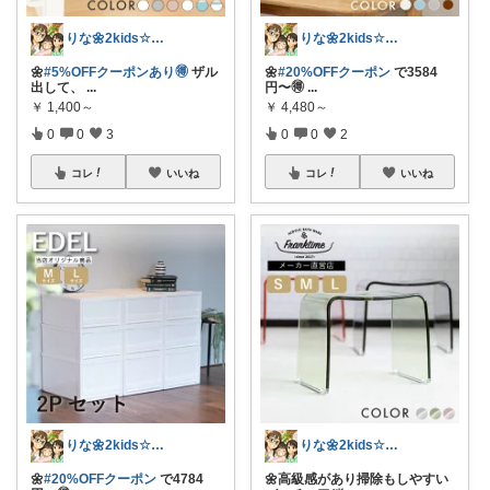
りな🌼2kids☆毎日をちょっと快適に
りな🌼2kids☆毎日をちょっと快適に
🌼
#5%OFFクーポンあり🉐
ザル
🌼
#20%OFFクーポン
で3584
出して、
...
円〜🉐
...
￥
1,400～
￥
4,480～
0
0
3
0
0
2
コレ
いいね
コレ
いいね
りな🌼2kids☆毎日をちょっと快適に
りな🌼2kids☆毎日をちょっと快適に
🌼
#20%OFFクーポン
で4784
🌼高級感があり掃除もしやすい