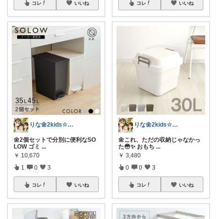
コレ
いいね
コレ
いいね
りな🌼2kids☆毎日をちょっと快適に
りな🌼2kids☆毎日をちょっと快適に
🌼2個セットで分別に便利なSO
🌼これ、ただの収納じゃなかっ
LOW ゴミ
...
た😳✨ おもち
...
￥
10,670
￥
3,480
1
0
3
0
0
3
コレ
いいね
コレ
いいね