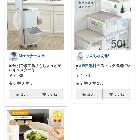
Men'sナース MORI🌿
りんちゃん🐈6歳ママ👧🏻
🌼分別できて高さもちょうど良
⭐️
#送料無料
⭐️ ストック収納に✨
いキャスター付
...
3
...
￥
7,580
￥
4,980
0
0
8
2
0
283
コレ
いいね
コレ
いいね