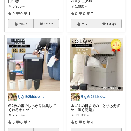
円〜🉐
...
バスチェア🛀
...
￥
5,980～
￥
5,980～
0
0
1
0
0
7
コレ
いいね
コレ
いいね
りな🌼2kids☆毎日をちょっと快適に
りな🌼2kids☆毎日をちょっと快適に
🌼2枚の蓋でしっかり防臭して
🌼ゴミの日までの「とりあえず
くれるオムツゴ
...
外に置く問題」
...
￥
2,780～
￥
12,100～
0
0
4
0
0
4