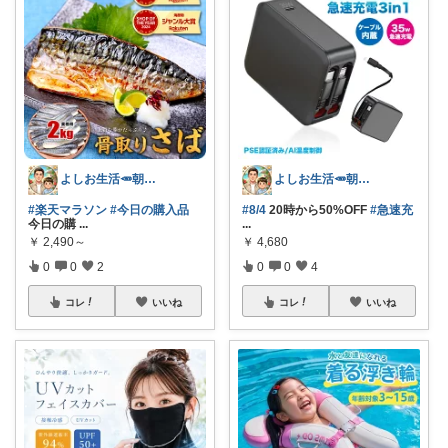
よしお生活🥕朝6時頃コレ👟
よしお生活🥕朝6時頃コレ👟
#楽天マラソン
#今日の購入品
#8/4
20時から50%OFF
#急速充
今日の購
...
...
￥
2,490～
￥
4,680
0
0
2
0
0
4
コレ
いいね
コレ
いいね