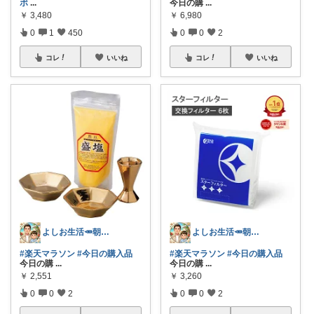
ボ
...
今日の購
...
￥
3,480
￥
6,980
0
1
450
0
0
2
コレ
いいね
コレ
いいね
よしお生活🥕朝6時頃コレ👟
よしお生活🥕朝6時頃コレ👟
#楽天マラソン
#今日の購入品
#楽天マラソン
#今日の購入品
今日の購
...
今日の購
...
￥
2,551
￥
3,260
0
0
2
0
0
2