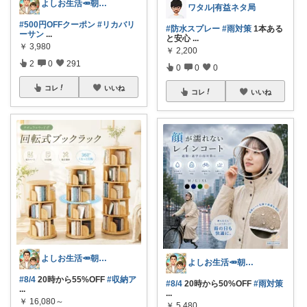
よしお生活🥕朝6時頃コレ👟
ワタル|有益ネタ局
#500円OFFクーポン
#リカバリ
#防水スプレー
#雨対策
1本ある
ーサン
...
と安心
...
￥
3,980
￥
2,200
2
0
291
0
0
0
コレ
いいね
コレ
いいね
よしお生活🥕朝6時頃コレ👟
よしお生活🥕朝6時頃コレ👟
#8/4
20時から55%OFF
#収納ア
#8/4
20時から50%OFF
#雨対策
...
...
￥
16,080～
￥
5,480