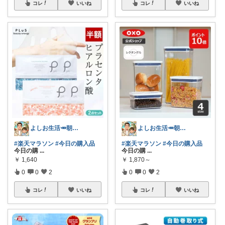
コレ
いいね
コレ
いいね
よしお生活🥕朝6時頃コレ👟
よしお生活🥕朝6時頃コレ👟
#楽天マラソン
#今日の購入品
#楽天マラソン
#今日の購入品
今日の購
...
今日の購
...
￥
1,640
￥
1,870～
0
0
2
0
0
2
コレ
いいね
コレ
いいね