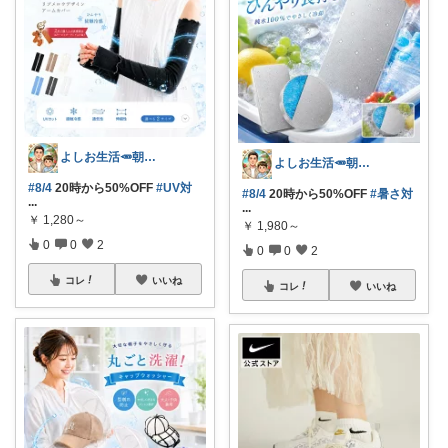
よしお生活🥕朝6時頃コレ👟
よしお生活🥕朝6時頃コレ👟
#8/4
20時から50%OFF
#UV対
#8/4
20時から50%OFF
#暑さ対
...
...
￥
1,280～
￥
1,980～
0
0
2
0
0
2
コレ
いいね
コレ
いいね