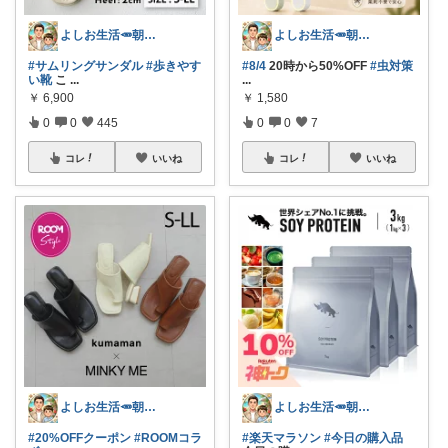
よしお生活🥕朝6時頃コレ👟
よしお生活🥕朝6時頃コレ👟
#サムリングサンダル
#歩きやす
#8/4
20時から50%OFF
#虫対策
い靴
こ
...
...
￥
6,900
￥
1,580
0
0
445
0
0
7
コレ
いいね
コレ
いいね
よしお生活🥕朝6時頃コレ👟
よしお生活🥕朝6時頃コレ👟
#20%OFFクーポン
#ROOMコラ
#楽天マラソン
#今日の購入品