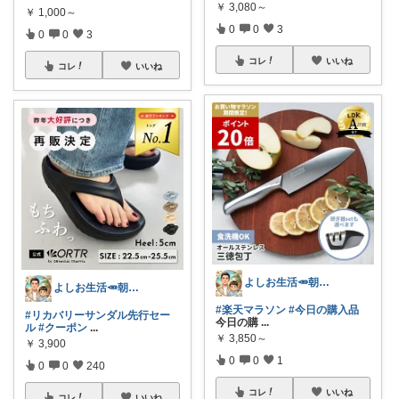
￥
3,080～
￥
1,000～
0
0
3
0
0
3
コレ
いいね
コレ
いいね
よしお生活🥕朝6時頃コレ👟
よしお生活🥕朝6時頃コレ👟
#楽天マラソン
#今日の購入品
#リカバリーサンダル先行セー
今日の購
...
ル
#クーポン
...
￥
3,850～
￥
3,900
0
0
1
0
0
240
コレ
いいね
コレ
いいね