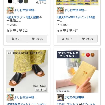
よしお生活🥕朝6時頃コレ👟
よしお生活🥕朝6時頃コレ👟
#楽天マラソン
#購入候補
今、
#最大60%OFF
#ポイント10倍
一番気に
...
一
...
￥
2,980
￥
4,400～
0
1
212
0
2
467
コレ
いいね
コレ
いいね
よしお生活🥕朝6時頃コレ👟
かなめ＠読書📖防災⛑️note再開📒
#WEB限定
#ぺたんこサンダル
#アデリアレトロ
が
#ブックカ