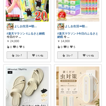
よしお生活🥕朝6時頃コレ👟
よしお生活🥕朝6時頃コレ👟
#楽天マラソン
#ふるさと納税
#楽天マラソン
#今日のふるさと
今日のマ
...
納税
今
...
￥
24,000
￥
14,000
0
0
6
0
0
5
コレ
いいね
コレ
いいね