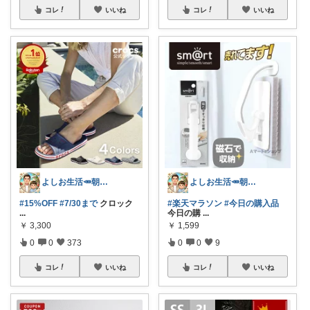
コレ
いいね
コレ
いいね
よしお生活🥕朝6時頃コレ👟
よしお生活🥕朝6時頃コレ👟
#15%OFF
#7/30まで
クロック
#楽天マラソン
#今日の購入品
...
今日の購
...
￥
3,300
￥
1,599
0
0
373
0
0
9
コレ
いいね
コレ
いいね