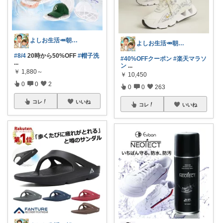
よしお生活🥕朝6時頃コレ👟
よしお生活🥕朝6時頃コレ👟
#8/4
20時から50%OFF
#帽子洗
#40%OFFクーポン
#楽天マラソ
...
ン
...
￥
1,880～
￥
10,450
0
0
2
0
0
263
コレ
いいね
コレ
いいね