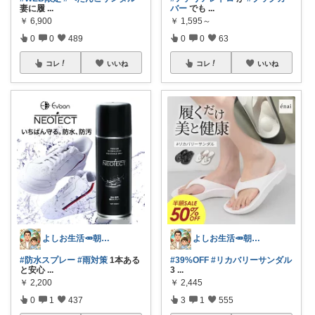
妻に履
...
バー
でも
...
￥
6,900
￥
1,595～
0
0
489
0
0
63
コレ
いいね
コレ
いいね
よしお生活🥕朝6時頃コレ👟
よしお生活🥕朝6時頃コレ👟
#防水スプレー
#雨対策
1本ある
#39%OFF
#リカバリーサンダル
と安心
...
3
...
￥
2,200
￥
2,445
0
1
437
3
1
555