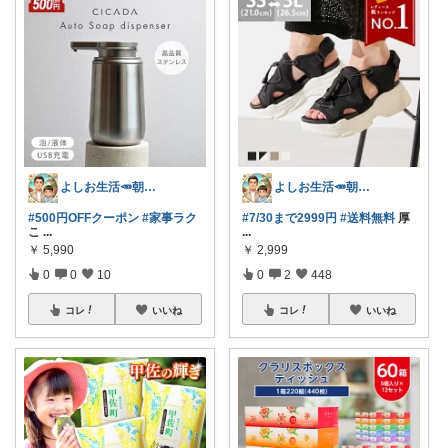
よしお生活🥕朝6時頃コレ👟
よしお生活🥕朝6時頃コレ👟
#500円OFFクーポン
#家事ラク
#7/30まで2999円
#送料無料
厚
こ
...
...
￥
5,990
￥
2,999
0
0
10
0
2
448
コレ
いいね
コレ
いいね