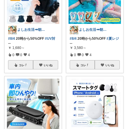
よしお生活🥕朝6時頃コレ👟
よしお生活🥕朝6時頃コレ👟
#8/4
20時から50%OFF
#UV対
#8/4
20時から50%OFF
#夏レジ
...
...
￥
1,680～
￥
3,580～
0
0
4
0
0
4
コレ
いいね
コレ
いいね