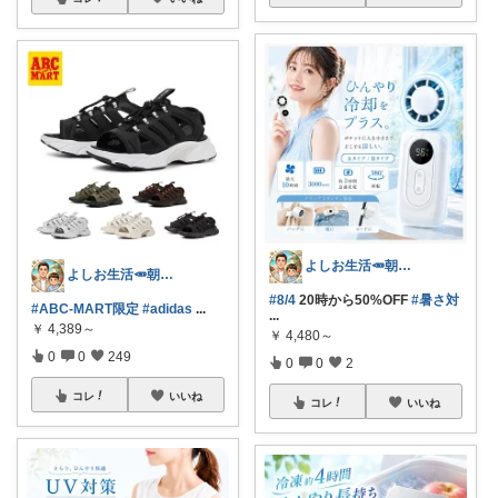
よしお生活🥕朝6時頃コレ👟
よしお生活🥕朝6時頃コレ👟
#8/4
20時から50%OFF
#暑さ対
#ABC-MART限定
#adidas
...
...
￥
4,389～
￥
4,480～
0
0
249
0
0
2
コレ
いいね
コレ
いいね