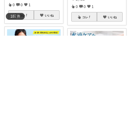
0
0
1
0
0
1
コレ
いいね
187
件
コレ
いいね
よしお生活🥕朝6時頃コレ👟
よしお生活🥕朝6時頃コレ👟
#8/4
20時から50%OFF
#防水ポ
#8/4
20時から50%OFF
#家事ラ
...
...
￥
1,680
￥
1,280～
0
0
0
0
0
0
コレ
いいね
コレ
いいね