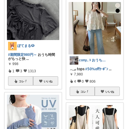
ぽてまる🐶
#期間限定980円～
おうち時間
がもっと快
...
cony..〻おうち時間とインテリア
￥
998
𓂃𓈒𓂂 𝗍𝗈𝗉𝗌
#𝟧𝟢%𝗈𝖿𝖿ｸｰﾎﾟﾝ
...
1
3
1313
￥
7,980
4
0
806
コレ
いいね
コレ
いいね