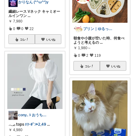
かりなん (*^ω^*)y
繊細レース Vネック キャミオー
ルインワン
...
￥
7,980
プリン｜ゆるっとラク暮らし
0
0
22
朝食や小腹が空いた時、何食べ
コレ
いいね
ようと考えるの
...
￥
1,980～
0
2
119
コレ
いいね
cony..〻おうち時間とインテリア
𓂃𓈒𓂂 𝗍𝗈𝗉𝗌
#ｸｰﾎﾟﾝ▶︎𝟤,𝟦𝟫
...
￥
4,980