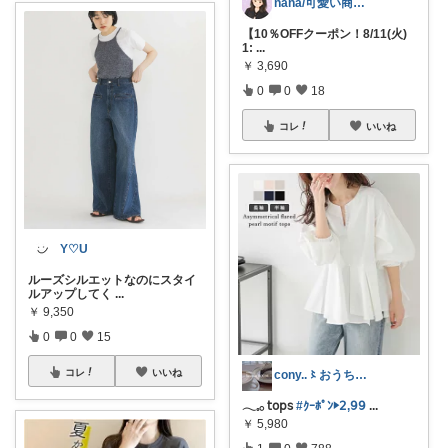
nana/可愛い商品を共有
【10％OFFクーポン！8/11(火)
1:
...
￥
3,690
0
0
18
コレ
いいね
Y♡U
ルーズシルエットなのにスタイ
ルアップしてく
...
￥
9,350
0
0
15
コレ
いいね
cony..〻おうち時間とインテリア
𓂃𓈒𓂂 𝗍𝗈𝗉𝗌
#ｸｰﾎﾟﾝ▶︎𝟤,𝟫𝟫
...
￥
5,980