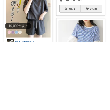
1
0
788
コレ
いいね
10,000
件
以上
CLAYMORE 4日経由購入感謝です
✨🏡 おうち時間 をもっと快適＆
可愛く💛✨
...
￥
2,224～
0
0
414
林檎パイ🍎
コレ
いいね
＼
#50%OFFクーポン
あり／🉐
レースラ
...
￥
5,480
0
0
927
コレ
いいね