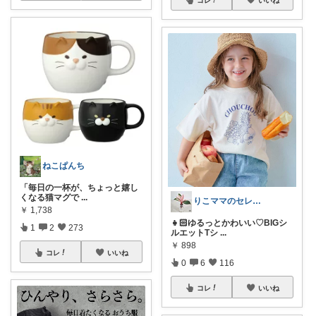
ねこぱんち
「毎日の一杯が、ちょっと嬉し
くなる猫マグで
...
りこママのセレクトROOM
￥
1,738
👧🏻ゆるっとかわいい♡BIGシ
1
2
273
ルエットTシ
...
￥
898
コレ
いいね
0
6
116
コレ
いいね