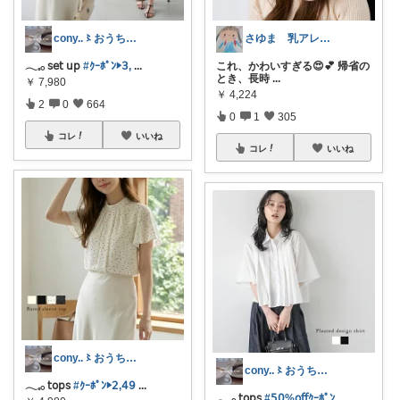
cony..〻おうち時間とインテリア
さゆま 乳アレっ子ママ｜知育×子育てグッ
𓂃𓈒𓂂 𝗌𝖾𝗍 𝗎𝗉
#ｸｰﾎﾟﾝ▶︎𝟥,
...
これ、かわいすぎる😍💕 帰省の
とき、長時
...
￥
7,980
￥
4,224
2
0
664
0
1
305
コレ
いいね
コレ
いいね
cony..〻おうち時間とインテリア
cony..〻おうち時間とインテリア
𓂃𓈒𓂂 𝗍𝗈𝗉𝗌
#ｸｰﾎﾟﾝ▶︎𝟤,𝟦𝟫
...
𓂃𓈒𓂂 𝗍𝗈𝗉𝗌
#𝟧𝟢%𝗈𝖿𝖿ｸｰﾎﾟﾝ
...