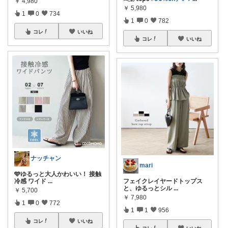
￥
4,980
￥
5,980
1
0
734
1
0
782
コレ
いいね
コレ
いいね
ナッチャン
mari
🩵ゆるっと大人かわいい！ 接触
冷感 ワイド
...
フェイクレイヤードトップス
と、ゆるっとシル
...
￥
5,700
￥
7,980
1
0
772
1
1
956
コレ
いいね
コレ
いいね