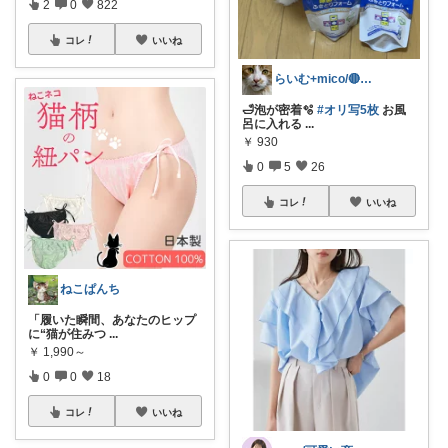
2
0
822
コレ
いいね
らいむ+mico/🔴元気玉送るよ😸
🛁泡が密着🫧
#オリ写5枚
お風
呂に入れる
...
￥
930
0
5
26
コレ
いいね
ねこぱんち
「履いた瞬間、あなたのヒップ
に“猫が住みつ
...
￥
1,990～
0
0
18
コレ
いいね