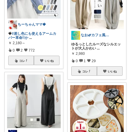
ちーちゃんママ🍓
🍓
#差し色にも使えるアームカ
なお🌿カフェ風インテリア・雑貨好き
バー革命!!か
...
￥
2,180～
ゆるっとしたルーズなシルエッ
トが大人かわい
...
0
2
772
￥
2,980
0
1
29
コレ
いいね
コレ
いいね