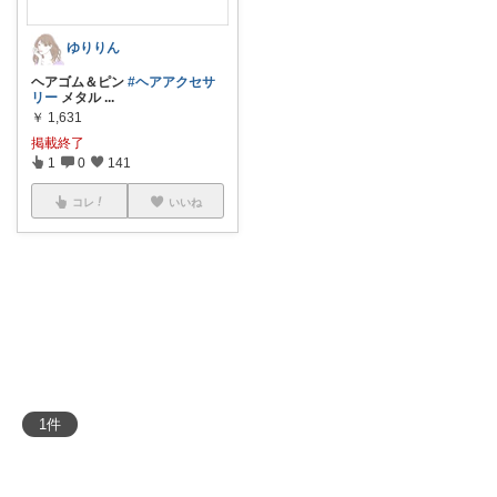
ゆりりん
ヘアゴム＆ピン
#ヘアアクセサ
リー
メタル
...
￥
1,631
掲載終了
1
0
141
コレ
いいね
1
件