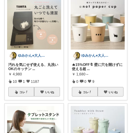
ゆみかん⭐︎大人の暮らし研究室
ゆみかん⭐︎大人の暮らし研究室
汚れを気にせず使える、丸洗い
🔥15%OFF🔖 壁に穴を開けずに
OKのキッチン
...
使える超
...
￥
4,980
￥
1,680～
10
1
1187
0
0
9
コレ
いいね
コレ
いいね