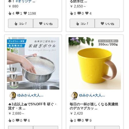
本！
#オリジナ
...
る防水仕
...
￥
880
￥
2,650～
4
1
1198
0
0
4
コレ
いいね
コレ
いいね
ゆみかん⭐︎大人の暮らし研究室
ゆみかん⭐︎大人の暮らし研究室
🔥3点以上🧺で5%OFF🔖 研ぐ・
毎日の一杯が楽しくなる美濃焼
流す・水
...
のデカマグカッ
...
￥
2,680～
￥
2,420
0
0
6
0
0
9