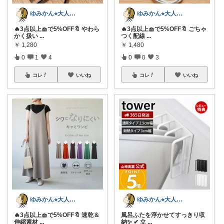
ゆみかん⭐︎大人の暮らし研究室
ゆみかん⭐︎大人の暮らし研究室
🔥3点以上🧺で5%OFF🔖 やわら
🔥3点以上🧺で5%OFF🔖 ごちゃ
かく扱い
...
つく配線
...
￥
1,280
￥
1,480
0
1
4
0
0
3
コレ
いいね
コレ
いいね
ゆみかん⭐︎大人の暮らし研究室
ゆみかん⭐︎大人の暮らし研究室
🔥3点以上🧺で5%OFF🔖 速乾＆
風呂ふたを浮かせてすっきり収
伸縮素材
...
納✨ ✔ 立
...