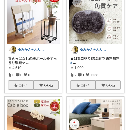
ゆみかん⭐︎大人の暮らし研究室
ゆみかん⭐︎大人の暮らし研究室
置きっぱなしの段ボールをすっ
🔥11%OFF🔖8/12まで 送料無料
きり収納✨
...
#
...
￥
4,510
￥
1,000
0
0
6
2
1
1238
コレ
いいね
コレ
いいね