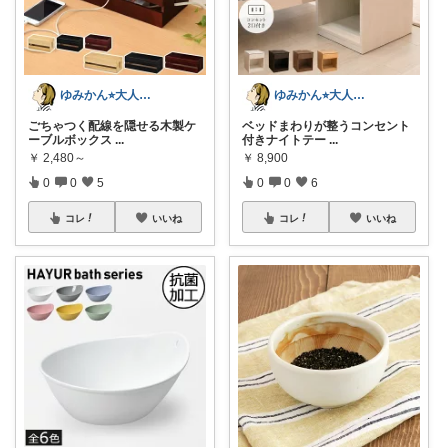
ゆみかん⭐︎大人の暮らし研究室
ゆみかん⭐︎大人の暮らし研究室
ごちゃつく配線を隠せる木製ケ
ベッドまわりが整うコンセント
ーブルボックス
...
付きナイトテー
...
￥
2,480～
￥
8,900
0
0
5
0
0
6
コレ
いいね
コレ
いいね