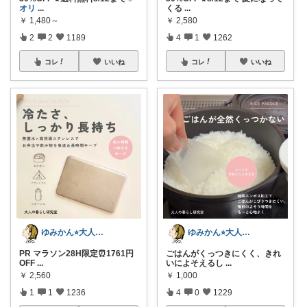
オリ
...
くる
...
￥
1,480～
￥
2,580
2
2
1189
4
1
1262
コレ
いいね
コレ
いいね
ゆみかん⭐︎大人の暮らし研究室
ゆみかん⭐︎大人の暮らし研究室
PR マラソン28H限定⏰1761円
ごはんがくっつきにくく、きれ
OFF
...
いによそえるし
...
￥
2,560
￥
1,000
1
1
1236
4
0
1229