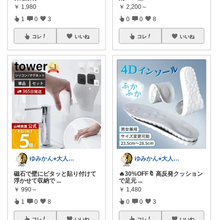
￥
1,980
￥
2,200～
1
0
3
0
0
8
コレ
いいね
コレ
いいね
ゆみかん⭐︎大人の暮らし研究室
ゆみかん⭐︎大人の暮らし研究室
磁石で壁にピタッと貼り付けて
🔥30%OFF🔖 高反発クッション
浮かせて収納で
...
で足元
...
￥
990～
￥
1,480
1
0
8
0
0
3
コレ
いいね
コレ
いいね