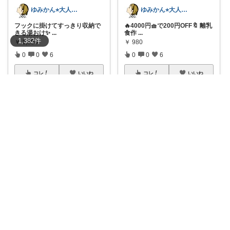
ゆみかん⭐︎大人の暮らし研究室
ゆみかん⭐︎大人の暮らし研究室
フックに掛けてすっきり収納で
🔥4000円🧺で200円OFF🔖 離乳
きる湯おけ✨
...
食作
...
1,382
件
￥
1,650
￥
980
0
0
6
0
0
6
コレ
いいね
コレ
いいね
ゆみかん⭐︎大人の暮らし研究室
ゆみかん⭐︎大人の暮らし研究室
お菓子や乾物をすっきり保存で
フライパンで蒸し料理を楽しめ
きる、1.9L
...
るステンレス蒸
...