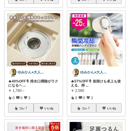
ゆみかん⭐︎大人の暮らし研究室
ゆみかん⭐︎大人の暮らし研究室
🔥40%OFF🔖 排水口掃除がラク
🔥57%OFF🔖 首掛けも卓上も使
になるヘ
...
える、持
...
￥
1,780～
￥
2,580
0
0
3
0
0
3
コレ
いいね
コレ
いいね