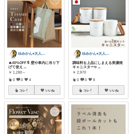
ゆみかん⭐︎大人の暮らし研究室
ゆみかん⭐︎大人の暮らし研究室
🔥40%OFF🔖 壁や車内に吊り下
調味料を上品にしまえる美濃焼
げて使え
...
キャニスター✨
...
￥
1,280～
￥
2,970
0
0
4
0
0
8
コレ
いいね
コレ
いいね