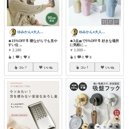
ゆみかん⭐︎大人の暮らし研究室
ゆみかん⭐︎大人の暮らし研究室
🔥15%OFF🔖 寝ながらでも見や
🔥3点🧺で5%OFF🔖 好きな場所
すい位
...
に気軽に
...
￥
2,180
￥
1,000～
1
1
8
0
0
8
コレ
いいね
コレ
いいね