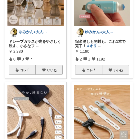
ゆみかん⭐︎大人の暮らし研究室
ゆみかん⭐︎大人の暮らし研究室
ドレープガラスが光をやさしく
宛名消しも開封も、これ1本で
映す、小さなフ
...
完了！
#オリ
...
￥
2,380
￥
1,190
0
0
7
2
1
1192
コレ
いいね
コレ
いいね