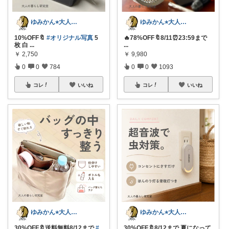
ゆみかん⭐︎大人の暮らし研究室
ゆみかん⭐︎大人の暮らし研究室
10%OFF🔖
#オリジナル写真
5
🔥78%OFF🔖8/11⏰23:59まで
枚 白
...
...
￥
2,750
￥
9,980
0
0
784
0
0
1093
コレ
いいね
コレ
いいね
ゆみかん⭐︎大人の暮らし研究室
ゆみかん⭐︎大人の暮らし研究室
30%OFF🔖送料無料8/12まで
#
30%OFF🔖8/12まで 夏になって