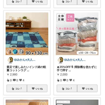
コレ
いいね
コレ
いいね
ゆみかん⭐︎大人の暮らし研究室
ゆみかん⭐︎大人の暮らし研究室
素足で楽しみたいインド綿の軽
🔥35%OFF🔖 掃除機を使わずに
量コットンラグ
...
手で押す
...
￥
2,980
￥
2,000
0
0
4
0
0
4
コレ
いいね
コレ
いいね