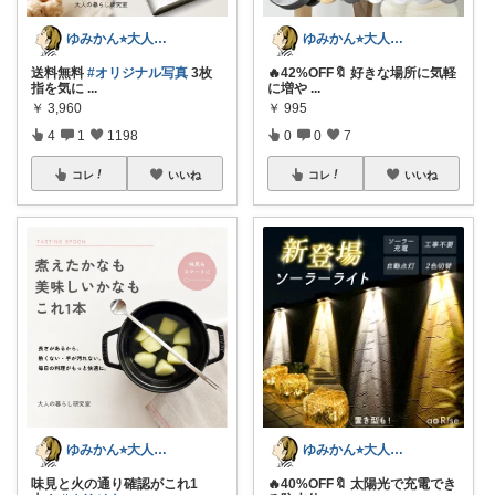
ゆみかん⭐︎大人の暮らし研究室
ゆみかん⭐︎大人の暮らし研究室
送料無料
#オリジナル写真
3枚
🔥42%OFF🔖 好きな場所に気軽
指を気に
...
に増や
...
￥
3,960
￥
995
4
1
1198
0
0
7
コレ
いいね
コレ
いいね
ゆみかん⭐︎大人の暮らし研究室
ゆみかん⭐︎大人の暮らし研究室
味見と火の通り確認がこれ1
🔥40%OFF🔖 太陽光で充電でき