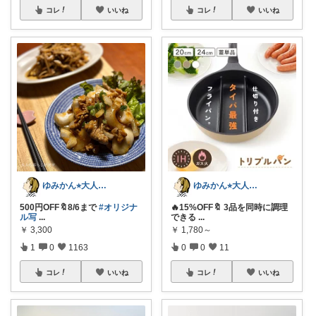
コレ
いいね
コレ
いいね
ゆみかん⭐︎大人の暮らし研究室
ゆみかん⭐︎大人の暮らし研究室
500円OFF🔖8/6まで
#オリジナ
🔥15%OFF🔖 3品を同時に調理
ル写
...
できる
...
￥
3,300
￥
1,780～
1
0
1163
0
0
11
コレ
いいね
コレ
いいね