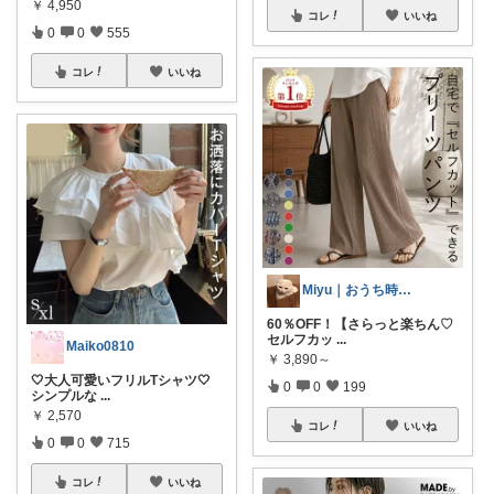
￥
4,950
コレ
いいね
0
0
555
コレ
いいね
Miyu｜おうち時間の小さな幸せ🌸
60％OFF！【さらっと楽ちん♡
セルフカッ
...
Maiko0810
￥
3,890～
🤍大人可愛いフリルTシャツ🤍
0
0
199
シンプルな
...
￥
2,570
コレ
いいね
0
0
715
コレ
いいね