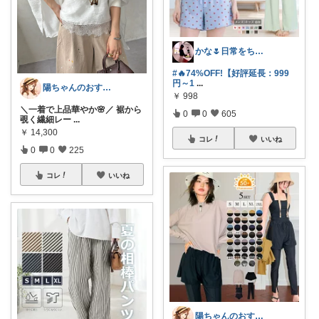
かな🌷日常をちょっと豊かにするもの
#🔥74%OFF!【好評延長：999
円～1
...
陽ちゃんのおすすめROOM
￥
998
＼一着で上品華やか🌸／ 裾から
0
0
605
覗く繊細レー
...
￥
14,300
コレ
いいね
0
0
225
コレ
いいね
陽ちゃんのおすすめROOM