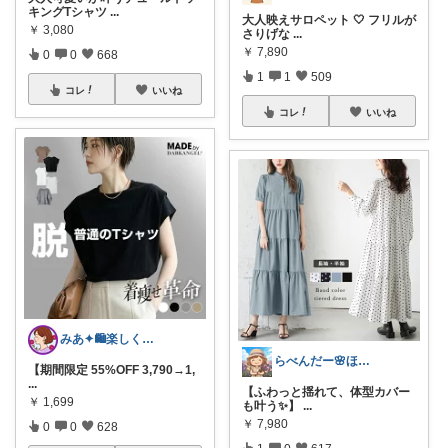
キングTシャツ
...
大人映えサロペット 🤍 フリルが
￥
3,080
さりげな
...
￥
7,890
0
0
668
1
1
509
コレ
いいね
コレ
いいね
みあ✦🛍️楽しくお買い物
らべんだー🌸ほっと癒されるものを
【期間限定 55%OFF 3,790→1,
...
【ふわっと揺れて、体型カバー
￥
1,699
も叶う✨】
...
￥
7,980
0
0
628