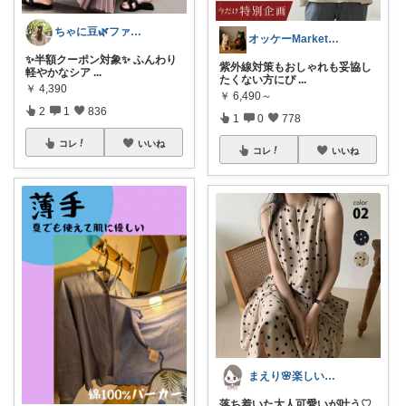
ちゃに豆🌿ファッション好き✨
オッケーMarket🎀🛒
✨半額クーポン対象✨ ふんわり
紫外線対策もおしゃれも妥協し
軽やかなシア
...
たくない方にぴ
...
￥
4,390
￥
6,490～
2
1
836
1
0
778
コレ
いいね
コレ
いいね
まえり🌸楽しい暮らし🍀
落ち着いた大人可愛いが叶う♡