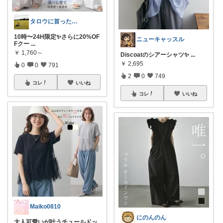
タロウに首ったけ🌞朝コレ
10時〜24H限定✨さらに20%OF
ニューキャッスル
Fクー
...
￥
1,760～
Discoatのシアーシャツ✨
...
￥
2,695
0
0
791
2
0
749
コレ
いいね
コレ
いいね
Maiko0810
にのんのん
大人可愛いが叶うチュールドッ