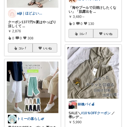
「海やプールで日焼けしたくな
い」「肌露出を
...
𝐧𝐢𝐣𝐢｜ほどよい華を、暮らしに
￥
3,480～
クーポン1377円✨️夏はやっぱり
0
0
130
涼しくて
...
￥
2,876
コレ
いいね
0
0
308
コレ
いいね
林檎パイ🍎
SALE＼
#10％OFFクーポン
／
🉐レデ
...
トミーの暮らし🌿
￥
5,990