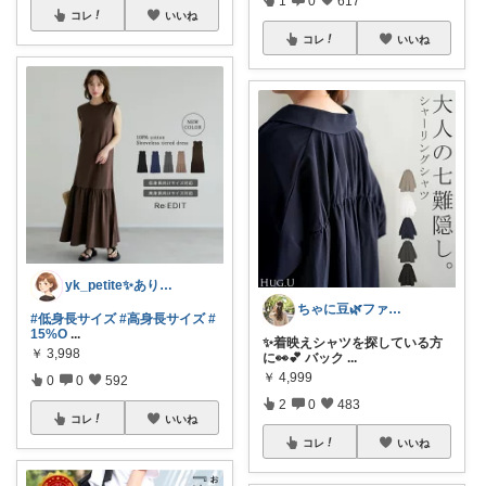
1
0
617
コレ
いいね
コレ
いいね
yk_petite✨ありがとう😊
ちゃに豆🌿ファッション好き✨
#低身長サイズ
#高身長サイズ
#
15%O
...
✨着映えシャツを探している方
￥
3,998
に👀💕 バック
...
￥
4,999
0
0
592
2
0
483
コレ
いいね
コレ
いいね