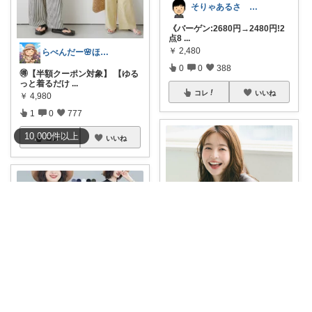
そりゃあるさ X@soryaarusa
《バーゲン:2680円→2480円!2
点8
...
￥
2,480
らべんだー🌸ほっと癒されるものを
0
0
388
🉐【半額クーポン対象】 【ゆる
っと着るだけ
...
コレ
いいね
￥
4,980
1
0
777
10,000
件
以上
コレ
いいね
akari.8.6 大人カジュアル服
そりゃあるさ X@soryaarusa