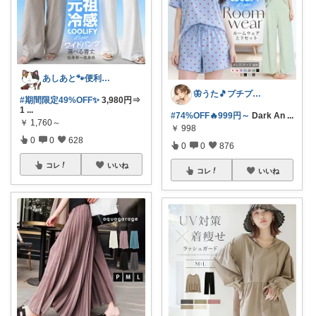
あしあと🐾便利グッズ🌸いつも感謝
🦋うた🎵プチプラでも妥協したくない
#期間限定49%OFF✨
3,980円⇒
1
...
#74%OFF🔥999円～
Dark An
...
￥
1,760～
￥
998
0
0
628
0
0
876
コレ
いいね
コレ
いいね