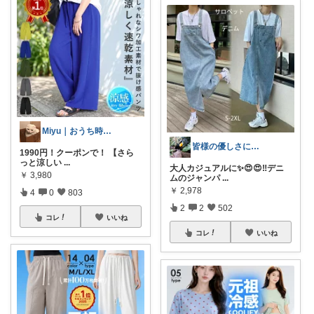
Miyu｜おうち時間の小さな幸せ🌸
皆様の優しさに感謝です✨happyミルク
1990円！クーポンで！ 【さら
っと涼しい
...
大人カジュアルに✨😍😍‼️デニ
￥
3,980
ムのジャンパ
...
￥
2,978
4
0
803
2
2
502
コレ
いいね
コレ
いいね