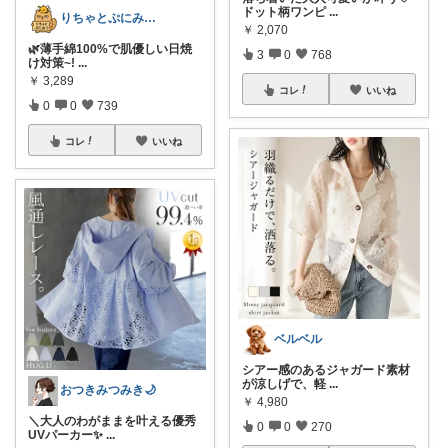
ドット柄ワンピ
...
​りちゃとぷにみつ💎
￥
2,070
🌿薄手綿100%で肌優しい日焼
3
0
768
け対策~!
...
￥
3,289
コレ
いいね
0
0
739
コレ
いいね
ベルベル
シアー感のあるジャガード素材
が涼しげで、軽
...
おつきみつみき🌙
￥
4,980
＼大人のわがままを叶える優秀
0
0
270
UVパーカー✨
...