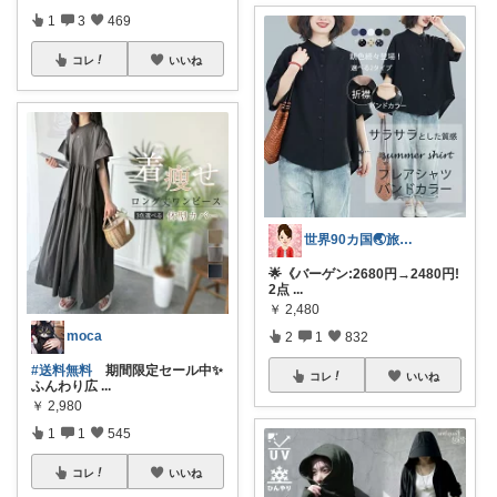
1
3
469
コレ
いいね
世界90カ国🌏️旅人OL✈️
🌟《バーゲン:2680円→2480円!
2点
...
￥
2,480
moca
2
1
832
#送料無料
期間限定セール中✨
コレ
いいね
ふんわり広
...
￥
2,980
1
1
545
コレ
いいね