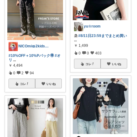
yu☆room
⛱️
#8/11日23:59までまとめ買い
...
￥
1,499
NICOmi🥨2kidsママ👦👧
0
0
403
#10%OFF＋10%Pバック🉐
#オ
リ
...
コレ
いいね
￥
4,494
0
2
94
コレ
いいね