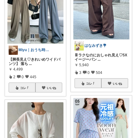
はなみずき💐
Miyu｜おうち時間の小さな幸せ🌸
👖ラクなのにおしゃれ見え♡5X
イージーパン
...
【脚長見え♡きれいめワイドパ
ンツ】 落ち
...
￥
5,940
￥
4,499
3
0
504
2
0
445
コレ
いいね
コレ
いいね