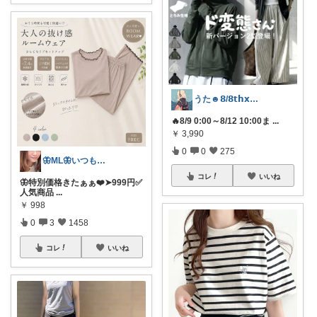
うた☻𝟴/𝟴𝘁𝗵𝘅ᜊ⍤⃝ᜊ
🔥8/9 0:00～8/12 10:00ま
...
￥
3,990
0
0
275
🦋ML🦋いつもありがとう💓
コレ
いいね
🦋特別価格きたぁぁ❤️➤999円✅
人気商品
...
￥
998
0
3
1458
コレ
いいね