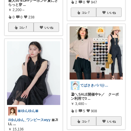
最大50％OFFクーポン✨ 夏にさ
2
0
947
らっと穿
...
￥
2,200～
コレ
いいね
0
0
238
コレ
いいね
てばさきパパ@スマホアクセ
🏖️＼SALE開催中✨／ クーポ
ン利用で3
...
￥
3,480～
🎀ゆんゆん🎀
0
5
908
#ゆんゆん_ワンピースwyy
🎀JI
コレ
いいね
LL
...
￥
15,136