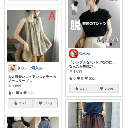
Riokou
「シンプルなTシャツなのに、
なんだか垢抜け
...
きみぃ ご購入ありがとうございます♪
￥
1,699
大人可愛いニュアンスカラーの
0
0
651
ノースリーブ
...
￥
1,899
コレ
いいね
0
0
336
コレ
いいね