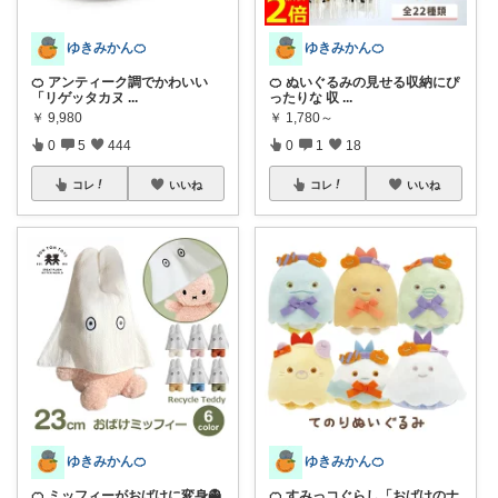
ゆきみかん🍊
ゆきみかん🍊
🍊 アンティーク調でかわいい
🍊 ぬいぐるみの見せる収納にぴ
「リゲッタカヌ
...
ったりな 収
...
￥
9,980
￥
1,780～
0
5
444
0
1
18
コレ
いいね
コレ
いいね
ゆきみかん🍊
ゆきみかん🍊
🍊 ミッフィーがおばけに変身👻
🍊 すみっコぐらし「おばけのナ