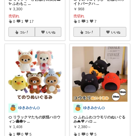
✨ ふわもこ
...
イトパークハ
...
￥
3,300
￥
968
売切れ
売切れ
0
1
17
0
3
7
コレ
いいね
コレ
いいね
ゆきみかん🍊
ゆきみかん🍊
🍊 リラックマたちの妖怪ハロウ
🍊 ふわふわコウモリのぬいぐる
ィン👻🎃✨
...
み🦇💜 ハロ
...
￥
1,408
￥
2,380～
1
0
5
0
0
5