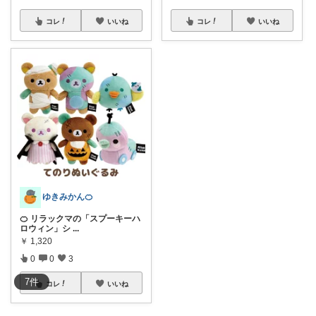
コレ
いいね
コレ
いいね
ゆきみかん🍊
🍊 リラックマの「スプーキーハ
ロウィン」シ
...
￥
1,320
0
0
3
7
件
コレ
いいね