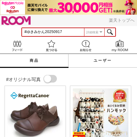
ROOM
楽天トップへ
詳細検索
Feed
見つける
お知らせ
商品
ユーザー
#オリジナル写真