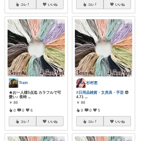
コレ
いいね
コレ
いいね
Train
杉村恵
★お一人様5点迄 カラフルで可
#日用品雑貨・文房具・手芸
😎
愛い♪ 長時
...
4.71
...
￥
86
￥
86
0
0
6
0
0
5
コレ
いいね
コレ
いいね