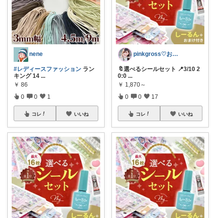
nene
pinkgross♡お買い得品更新中♡
#レディースファッション
ラン
🔖選べるシールセット 📍3/10 2
キング 14
...
0:0
...
￥
86
￥
1,870～
0
0
1
0
0
17
コレ
いいね
コレ
いいね