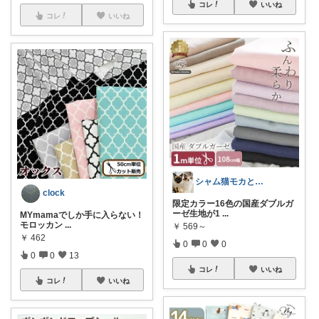
コレ
いいね
コレ
いいね
シャム猫モカとラテの部屋🐾
clock
限定カラー16色の国産ダブルガ
ーゼ生地が1
...
MYmamaでしか手に入らない！
モロッカン
...
￥
569～
￥
462
0
0
0
0
0
13
コレ
いいね
コレ
いいね