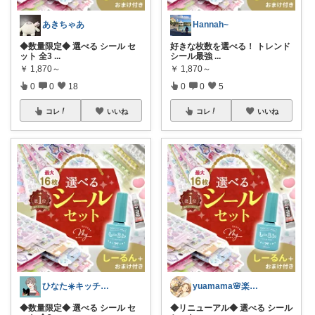
あきちゃあ
Hannah~
◆数量限定◆ 選べる シール セ
好きな枚数を選べる！ トレンド
ット 全3
...
シール最強
...
￥
1,870～
￥
1,870～
0
0
18
0
0
5
コレ
いいね
コレ
いいね
ひなた☀️キッチン✿暮らし✿美容
yuamama🌸楽しく子育て
◆数量限定◆ 選べる シール セ
◆リニューアル◆ 選べる シール