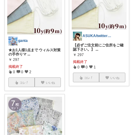
ASUKA/twitterもやってます🌈
ganta
【必ずご注文前にご住所をご確
認下さい。】
...
★お1人様1点まで ウィルス対策
の手作りマ
...
￥
297
￥
297
掲載終了
掲載終了
0
0
1
0
0
2
コレ
いいね
コレ
いいね