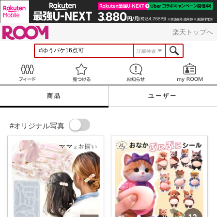
ROOM
楽天トップへ
詳細検索
Feed
見つける
お知らせ
商品
ユーザー
#オリジナル写真