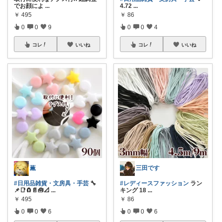
でお顔によ
...
4.72
...
￥
495
￥
86
0
0
9
0
0
4
コレ
いいね
コレ
いいね
薫
三田です
#日用品雑貨・文房具・手芸
🔧
#レディースファッション
ラン
📌📑🧲📄🧰📐
...
キング 18
...
￥
495
￥
86
0
0
6
0
0
6