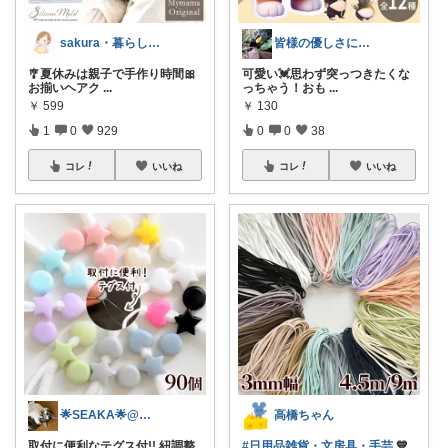
sakura・暮らしとハンドメイド
皆様の優しさに感謝です✨happyミルク
🎐夏休みは親子で手作り時間🎀
可愛い💓思わず突っつきたくな
お揃いヘアク
...
っちゃう！おも
...
￥
599
￥
130
1
0
929
0
0
38
コレ
いいね
コレ
いいね
🌟SEAKA🌟@保護猫15匹と生息中
高橋ちゃん
取付に便利なテグス付!! 紐調整
#日用品雑貨・文房具・手芸
💙