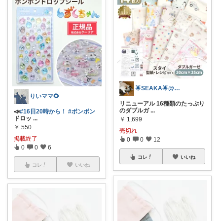
🌟SEAKA🌟@保護猫15匹と生息中
りいママ🌻
リニューアル 16種類のたっぷり
のダブルガ
...
📣
#16日20時から！
#ボンボン
ドロッ
...
￥
1,699
￥
550
売切れ
掲載終了
0
0
12
0
0
6
コレ
いいね
コレ
いいね