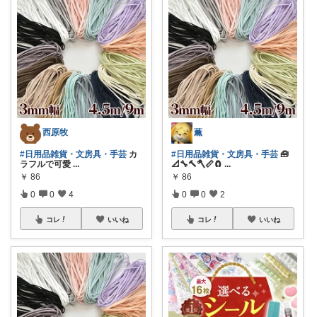
西原牧
薫
#日用品雑貨・文房具・手芸
カ
#日用品雑貨・文房具・手芸
🧰
ラフルで可愛
...
📐🔧🔨🪓📏🧲
...
￥
86
￥
86
0
0
4
0
0
2
コレ
いいね
コレ
いいね