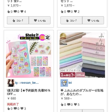
ット 全3
...
セット
...
￥
1,870～
￥
1,870～
0
0
4
0
0
2
コレ
いいね
コレ
いいね
ig：reesan_beauty🕊💓
lei
\楽天2冠/【★予約販売 先着90％
🌟 ふわふわのダブルガーゼ生地
OFF
...
が、あなたの
...
￥
680
￥
569～
掲載終了
0
0
5
0
0
3