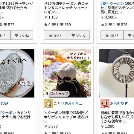
で1,280円〜🫶レビ
📌20％OFFクーポン 🐣コッ
#割引クーポン
100
🎁“2秒でたため
トン＆ストレッチ ショート
た！話題のステンレ
題
...
レギン
...
剤に変えた
...
80～
￥
1,100
￥
3,580～
0
577
0
1
569
2
1
575
レ
いいね
コレ
いいね
コレ
む🐱
ことり🐣おうち時間快適＆UV対策
おちむ🤍🏹
offクーポン
​カミソリ
＼クーポン利用で2384円／
日傘に装着できるか
ヨナラ！撫でるだけ
❤️リボンキャップ❤️ 後ろの
しながら涼しい♡ 
...
くから便利す
...
0
￥
2,980
￥
1,380
0
568
2
0
563
0
0
561