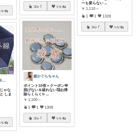
ーも要らない
...
コレ
いいね
￥
1,110～
いいね
1
2
1328
コレ
いいね
超かぐらちゃん
よっつる🌱築29年オシャレ改造発信中！
ポイント10倍＋クーポン🫶
倒じゃな
脱げない＆破れない🥰お掃
と しま
除らくらく✨
...
￥
1,100～
1
1
1308
コレ
いいね
いいね