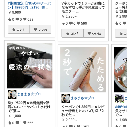
#期間限定【78%OFFクーポ
V字カットでミラーが邪魔に
クーポン
ン】‼️9980円→2196円‼
...
ならず取っ手が360度回って
ュー特典
モニター
...
る”話
￥
9,980
￥
1,980～
￥
2,9
0
0
628
0
0
590
0
コレ
いいね
コレ
いいね
コ
まさまさ☆プロフも見てね✨
まさまさ☆プロフも見てね✨
と
5枚で500円🔥送料無料✨話
題のコレ･･･ヤバい！水だけ
クーポンで1,280円～🔥レビ
#49%
で"落
...
ュー特典も✨大バズり👏「2
負けサ
秒でた
...
で
...
￥
1,000
￥
2,980～
￥
1,98
0
1
566
5
1
1357
0