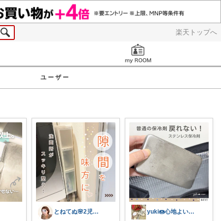
楽天トップへ
お知らせ
ユーザー
とねてぬ🌸2児ママ✿毎日をラク&快適に
yuki🍩心地よいものに囲まれて💛