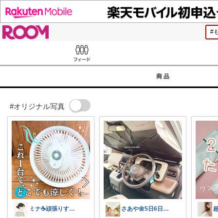
ROOM
Feed
商品
#オリジナル写真
ミナ☕️頑張りすぎない暮らし🏠
さあや🌼5日6日有難うございます