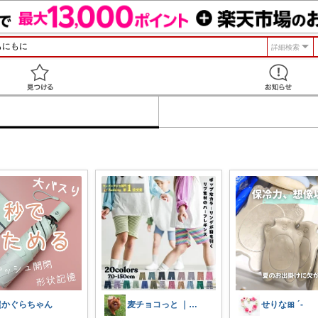
詳細検索
見つける
超かぐらちゃん
麦チョコっと ｜ キッズ＆ベビー 夏
せりな🎀 ´-