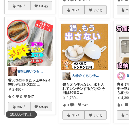
コレ
いいね
コレ
いいね
コ
🦋ML🦋いつもありがとう💓
大橋＠くらし快適LAB🌿
🦋50%OFFきたぁぁ❤️➤2,4
90円✅8/11(火)11:
...
鍋も火も使わない。水を入
🉐６７
れてレンチンするだけ😊 今
中〜🎊
￥
2,490～
回は20%O
...
も取り
0
0
547
￥
1,780～
￥
4,3
0
0
545
0
コレ
いいね
10,000
件
以上
コレ
いいね
コ