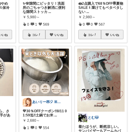
均やめ
✨🌸隙間にピッタリ！洗面
🍩2点購入で68％OFF🉐夏物
ス保冷
所のごちゃつき解消に便利
SALE〻溶けてもベタベタし
な隙間ストッカ
...
ない
...
￥
5,980～
￥
2,980～
0
1
569
0
0
567
いいね
コレ
いいね
コレ
いいね
あいりー🧸🎈 ꕤ毎日を快適にꕤ
ら、さ
💛30％OFFクーポン‼️8/11 0
片手があ
1:59迄‼️土鍋でお米
...
とむ🐱
￥
2,680～
​着たほうが、断然涼しい。
1
0
554
サンバイザーもアームカバ