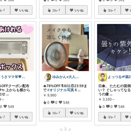
レ
いいね
コレ
いいね
コレ
🐰うさママ🐰💖キッズ・ママの日常✨
ゆみかん⭐︎大人の暮らし研究室
%OFFクーポン配布
🔥78%OFF🔖8/11⏰23:59ま
日傘、 たたむの面
🎉✨ 上からも横から
で
#オリジナル写真
6
...
い？ ぐしゃってなる
出せ
...
うの嫌
...
￥
9,980
99～
￥
3,160～
0
0
548
0
549
0
0
546
コレ
いいね
レ
いいね
コレ