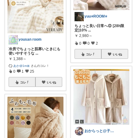
yuu⭐️ROOM⭐️
ちょっと良い日常へ😊 [28h限
定]10%
...
￥
2,980～
yousan room
0
0
2
冷房でちょっと肌寒いときにも
使いやすそうな
...
コレ
いいね
￥
1,388～
あか@1m🎀
さんのコレ！
0
1
25
コレ
いいね
おからっと@子育てに余裕を✨