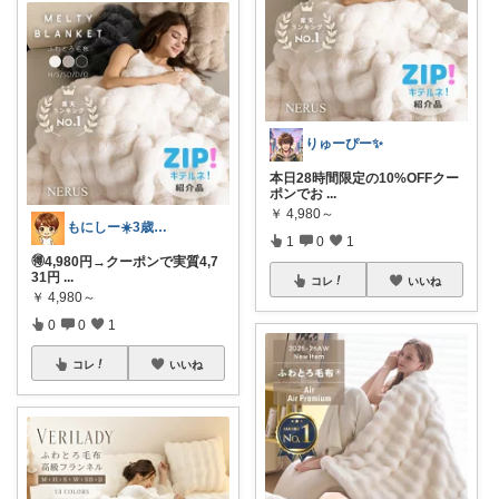
りゅーぴー✨
本日28時間限定の10%OFFクー
ポンでお
...
￥
4,980～
もにしー☀️3歳娘と0歳息子のパパ🧡
1
0
1
🉐4,980円→クーポンで実質4,7
31円
...
コレ
いいね
￥
4,980～
0
0
1
コレ
いいね