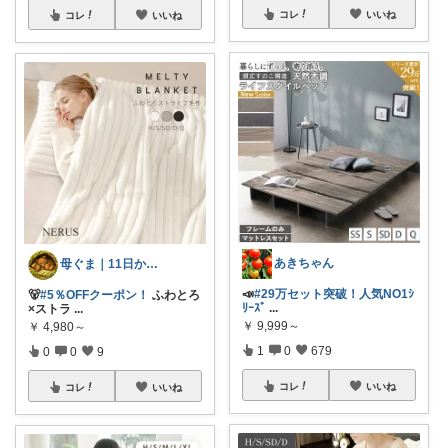
コレ
いいね
コレ
いいね
あきちゃん
母ぐま｜11日から夏休みモード🌻
📣
#29万セット突破！人気NO1ｼ
🐻
#5％OFFクーポン！
ふわとろ
ﾘｰｽﾞ
...
×ストラ
...
￥
9,999～
￥
4,980～
1
0
679
0
0
9
コレ
いいね
コレ
いいね