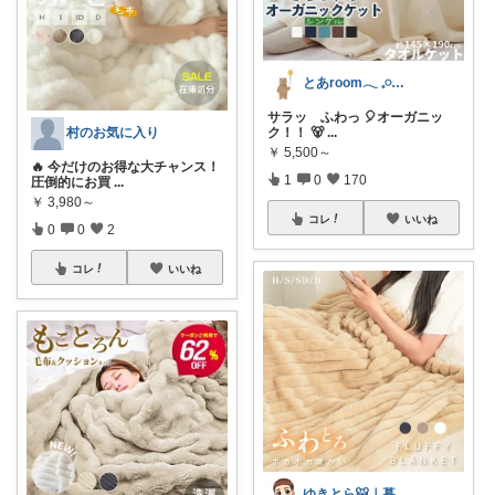
とあroom𓂃 𓈒𓏸心地よい衣食住
サラッ ふわっ 🎈オーガニッ
ク！！ 🐻
...
村のお気に入り
￥
5,500～
🔥 今だけのお得な大チャンス！
1
0
170
圧倒的にお買
...
￥
3,980～
コレ
いいね
0
0
2
コレ
いいね
ゆきとら🐯｜暮らしをラクにしたいパパ