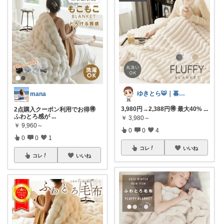
ゆきとら🐯｜暮らしをラクにしたいパパ
mana
3,980円→2,388円🉐 最大40%
...
2点購入クーポン利用でお得🉐
ふわとろ感が
...
￥
3,980～
￥
9,960～
0
0
4
0
0
1
コレ
いいね
コレ
いいね