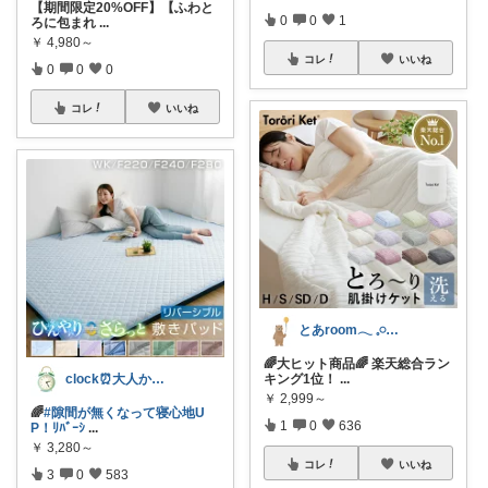
【期間限定20%OFF】【ふわと
0
0
1
ろに包まれ
...
￥
4,980～
コレ
いいね
0
0
0
コレ
いいね
とあroom𓂃 𓈒𓏸心地よい衣食住
🌈大ヒット商品🌈 楽天総合ラン
キング1位！
...
clock⏰大人かわいい
￥
2,999～
🌈
#隙間が無くなって寝心地U
1
0
636
P！ﾘﾊﾞｰｼ
...
￥
3,280～
コレ
いいね
3
0
583