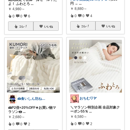
円 →
...
よ！ ふわとろ
...
￥
8,880～
￥
4,980～
0
0
4
0
0
6
コレ
いいね
コレ
いいね
おちむ🤍🏹
🍰食いしん坊ねっこ🍩毎日タロット占い
＼マラソン特別企画 全品対象ク
🍰P2倍+20%OFF★お買い物マ
ーポン55％
...
ラソン🍩
...
￥
6,580～
￥
2,680～
0
0
2
0
0
2