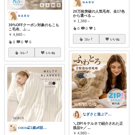
ʜ ᴀ ʀ ᴜ
20万枚突破の人気毛布、全17色
から選べる
...
ʜ ᴀ ʀ ᴜ
￥
1,388～
39%OFFクーポン対象のもこも
0
0
1
こ毛布、ふ
...
￥
4,880～
コレ
いいね
0
0
0
コレ
いいね
なぎさと遊ぶアウトドア🌊🏕️
＼ZIP!キテルネで紹介された正
規品✨／
...
coco🍒1歳👶🏻5歳🐈
￥
4,980～