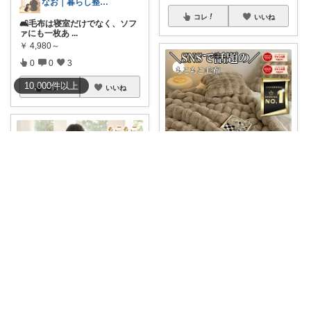
なお｜暮らし整えROOM｜犬もいます🐕
コレ
いいね
🛋️毛布は寝室だけでなく、ソフ
ァにも一枚あ
...
￥
4,980～
0
0
3
10,000
件
以上
コレ
いいね
🐰ゆるナースの愛用品ROOM🐰
＼包まれた瞬間、幸せのため息
が出る…！／
...
￥
1,680～
0
1
15
Riho🌈おうChill★グッズ
コレ
いいね
【🎯今ならクーポンでお得
に！】寒くなってく
...
￥
1,999～