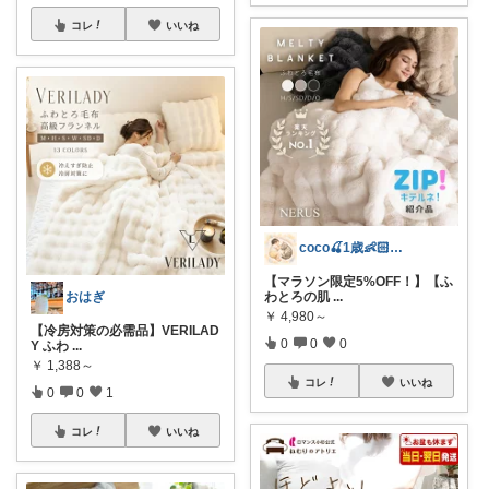
コレ
いいね
coco🍒1歳👶🏻5歳🐈
【マラソン限定5%OFF！】【ふ
わとろの肌
...
おはぎ
￥
4,980～
【冷房対策の必需品】VERILAD
0
0
0
Y ふわ
...
￥
1,388～
コレ
いいね
0
0
1
コレ
いいね