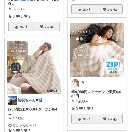
O
...
￥
9,860～
コレ
いいね
0
0
3
コレ
いいね
みこ
🉐4,980円→クーポンで実質4,4
82円
...
納税ちゃん🌟経由購入★
￥
4,980～
0
1
3
[28h限定]10%OFFクーポン8/4
...
￥
2,980～
コレ
いいね
みこ
さんのコレ！
0
0
3