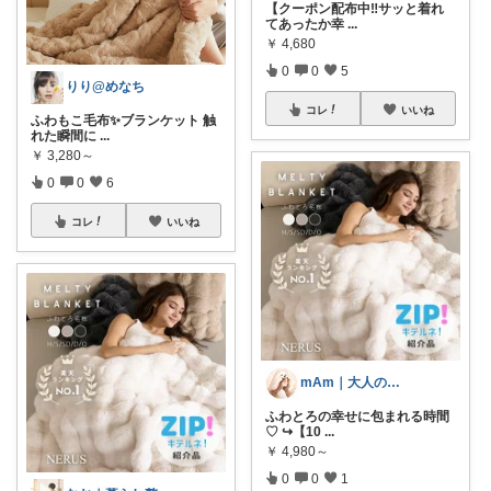
【クーポン配布中‼️サッと着れ
てあったか幸
...
￥
4,680
0
0
5
りり@めなち
コレ
いいね
ふわもこ毛布✨️ブランケット 触
れた瞬間に
...
￥
3,280～
0
0
6
コレ
いいね
mAm｜大人のご褒美セレクト
ふわとろの幸せに包まれる時間
♡ ↪︎【10
...
￥
4,980～
0
0
1