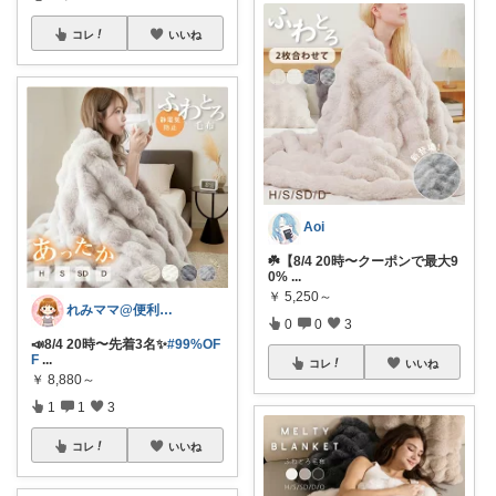
コレ
いいね
Aoi
☘️【8/4 20時〜クーポンで最大9
0%
...
￥
5,250～
れみママ@便利雑貨¸¸kids
0
0
3
📣8/4 20時〜先着3名✨
#99%OF
F
...
コレ
いいね
￥
8,880～
1
1
3
コレ
いいね