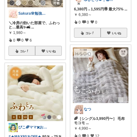
6,380円→1,595円🉐 最大75%
...
Sakura🌸勉強と暮らし愛用品
￥
6,380～
0
0
0
＼冷房の効いた部屋で、ふわっ
と…最高✨🛋️
...
￥
1,980～
コレ
いいね
0
0
6
コレ
いいね
なつ
🌈［シングル3,990円〜］ 毛布
モコモ
...
ぴこ🌈ママ✖️お洒落✖️お得
￥
4,990～
0
0
12
#🔥MAX80％OFF🔥
80％・75％