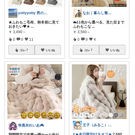
yottyyotty 男の子ママの暮らし
なお｜暮らし整えROOM｜犬もいます🐕
★ふわもこ毛布、秋冬前に見て
☁️11色から選べる、見た目まで
おきたい🤎★
...
ふわもこな
...
￥
3,490～
￥
3,560～
0
0
11
0
0
4
コレ
いいね
コレ
いいね
王子（みるこ）👑便利グッズ×QOL向上
🌸黒衣れいあ🎮
#🔥本日限定62％オフ🔥
7,680
期間限定で在庫一掃セール中だ