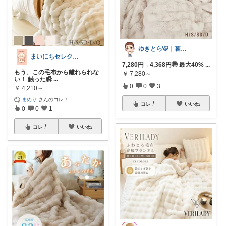
ゆきとら🐯｜暮らしをラクにしたいパパ
まいにちセレクトdays
7,280円→4,368円🉐 最大40%
...
もう、この毛布から離れられな
￥
7,280～
い！ 触った瞬
...
0
0
3
￥
4,210～
まめり
さんのコレ！
コレ
いいね
0
0
1
コレ
いいね