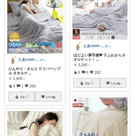
とあroom𓂃 𓈒𓏸心地よい衣食住
ほどよい厚手感💗 🎈ふわさらタ
オルケット！
...
とあroom𓂃 𓈒𓏸心地よい衣食住
￥
3,280～
ひんやり・さらり 🎈リバーシブ
0
0
282
ル タオルケ
...
￥
1,950～
コレ
いいね
0
1
266
コレ
いいね