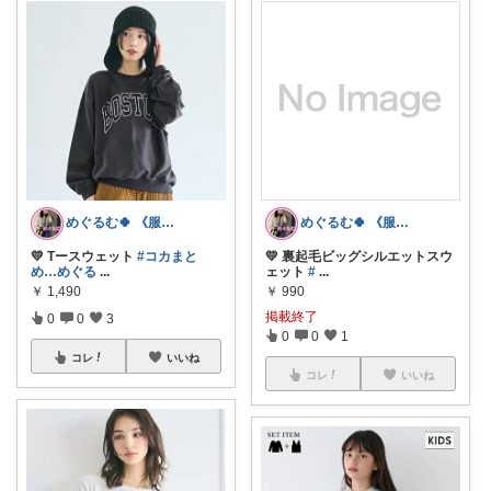
めぐるむ🍀 《服と暮らし》朝コレ
めぐるむ🍀 《服と暮らし》朝コレ
💛 Tースウェット
#コカまと
💛 裏起毛ビッグシルエットスウ
め…めぐる
...
ェット
#
...
￥
1,490
￥
990
掲載終了
0
0
3
0
0
1
コレ
いいね
コレ
いいね