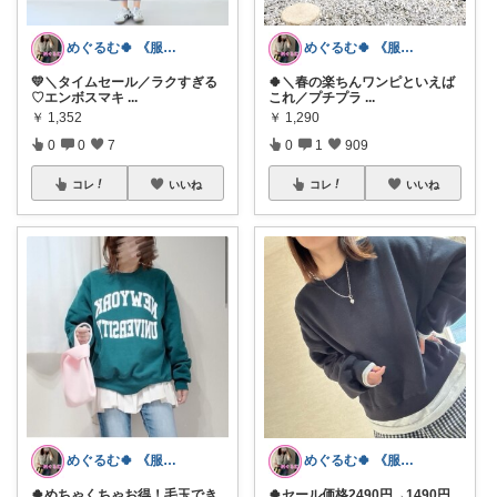
めぐるむ🍀 《服と暮らし》朝コレ
めぐるむ🍀 《服と暮らし》朝コレ
💛＼タイムセール／ラクすぎる
🍀＼春の楽ちんワンピといえば
♡エンボスマキ
...
これ／プチプラ
...
￥
1,352
￥
1,290
0
0
7
0
1
909
コレ
いいね
コレ
いいね
めぐるむ🍀 《服と暮らし》朝コレ
めぐるむ🍀 《服と暮らし》朝コレ
🍀めちゃくちゃお得！毛玉でき
🍀セール価格2490円→1490円