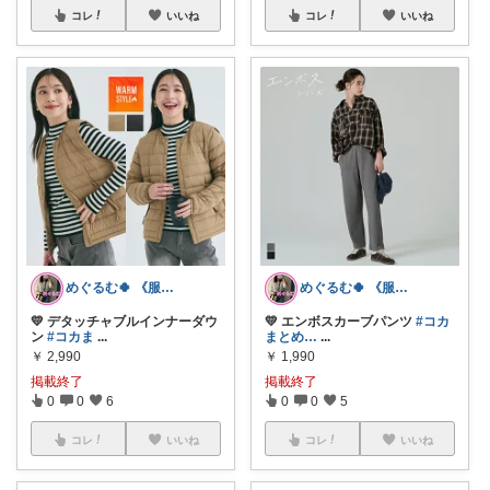
コレ
いいね
コレ
いいね
めぐるむ🍀 《服と暮らし》朝コレ
めぐるむ🍀 《服と暮らし》朝コレ
💛 デタッチャブルインナーダウ
💛 エンボスカーブパンツ
#コカ
ン
#コカま
...
まとめ…
...
￥
2,990
￥
1,990
掲載終了
掲載終了
0
0
6
0
0
5
コレ
いいね
コレ
いいね