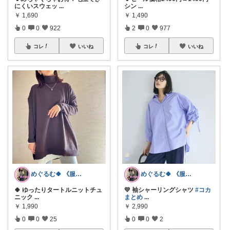
にくいスウェッ
...
シン
...
￥
1,690
￥
1,490
0
0
922
2
0
977
コレ
いいね
コレ
いいね
めぐるむ🍀 《服と暮らし》朝コレ
めぐるむ🍀 《服と暮らし》朝コレ
🍀 ゆったりタートルニットチュ
💛 袖シャーリングシャツ
#コカ
ニック
...
まとめ
...
￥
1,990
￥
2,990
0
0
25
0
0
2