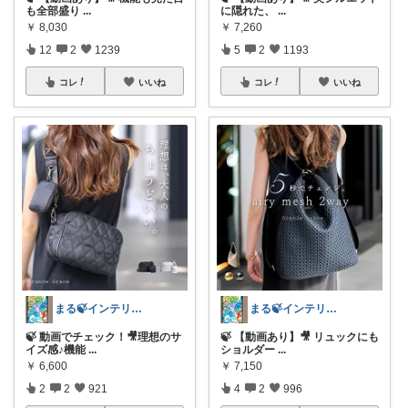
も全部盛り
...
に隠れた、
...
￥
8,030
￥
7,260
12
2
1239
5
2
1193
コレ
いいね
コレ
いいね
まる🍃インテリア×くらし
まる🍃インテリア×くらし
🍃 動画でチェック！🎥理想のサ
🍃 【動画あり】🎥 リュックにも
イズ感♪機能
...
ショルダー
...
￥
6,600
￥
7,150
2
2
921
4
2
996