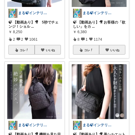
まる🍃インテリア×くらし
まる🍃インテリア×くらし
🍃 【動画あり】🎥 5秒でチェ
🍃 【動画あり】🎥 お客様の「欲
ンジ！ショル
...
しい」をカ
...
￥
8,250
￥
6,380
2
2
1061
8
1
1174
コレ
いいね
コレ
いいね
まる🍃インテリア×くらし
まる🍃インテリア×くらし
🍃 【動画あり】🎥 機能も見た目
🍃 【動画あり】🎥 美シルエット