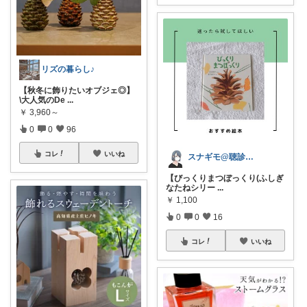
リズの暮らし♪
【秋冬に飾りたいオブジェ◎】
\大人気のDe
...
￥
3,960～
0
0
96
コレ
いいね
スナギモ@聴診器紛失大魔王🩺
【びっくりまつぼっくり(ふしぎ
なたねシリー
...
￥
1,100
0
0
16
コレ
いいね