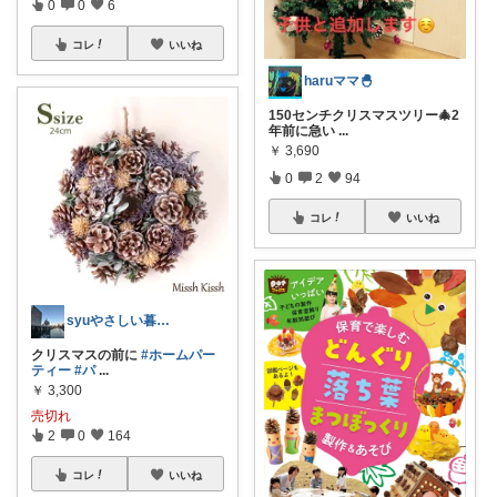
0
0
6
コレ
いいね
haruママ🐣
150センチクリスマスツリー🎄2
年前に急い
...
￥
3,690
0
2
94
コレ
いいね
syuやさしい暮らし ﾌｵﾛバ100🙇
クリスマスの前に
#ホームパー
ティー
#パ
...
￥
3,300
売切れ
2
0
164
コレ
いいね