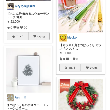
かなめ＠読書📖防災⛑️note再開📒
【もこん炉 飾れるスウェーデン
トーチ/高知
...
￥
22,000
0
0
90
コレ
いいね
hiyoko
【ガラス工房まつぼっくり ガラ
スペン スト
...
￥
11,000
0
0
0
コレ
いいね
Azu__🌷
まつぼっくりのポスター。 モノ
トーンカラー
...