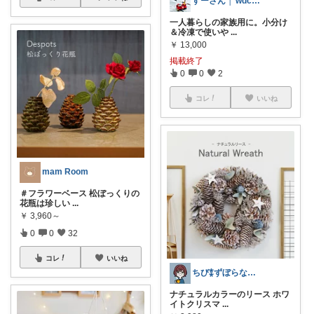
すーさん │ wdcbm555
一人暮らしの家族用に。小分け
＆冷凍で使いや
...
￥
13,000
掲載終了
0
0
2
コレ
いいね
mam Room
＃フラワーベース 松ぼっくりの
花瓶は珍しい
...
￥
3,960～
0
0
32
コレ
いいね
ちび⁑ずぼらなワーママ＊生活雑貨
ナチュラルカラーのリース ホワ
イトクリスマ
...