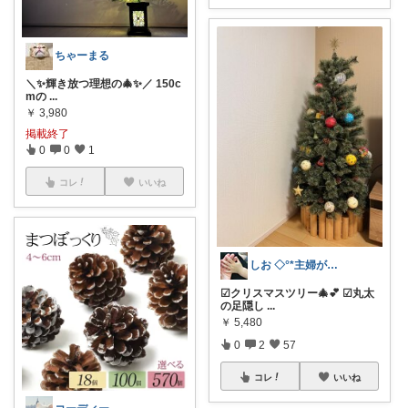
ちゃーまる
＼✨輝き放つ理想の🎄✨／ 150c
mの
...
￥
3,980
掲載終了
0
0
1
コレ
いいね
しお ◇°*主婦がときめくグッズを紹介
☑︎クリスマスツリー🎄💕 ☑︎丸太
の足隠し
...
￥
5,480
0
2
57
コレ
いいね