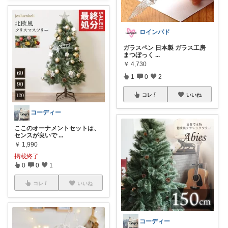
ロインパド
ガラスペン 日本製 ガラス工房
まつぼっく
...
￥
4,730
1
0
2
コレ
いいね
コーディー
ここのオーナメントセットは、
センスが良いで
...
￥
1,990
掲載終了
0
0
1
コレ
いいね
コーディー