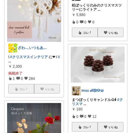
松ぼっくりのみのクリスマスツ
リーにライトア
...
￥
5,980
0
0
0
コレ
いいね
ざわ𓂃いつもありがとうございます♡
\
#クリスマスインテリア
に❤ /
#
...
￥
2,300
掲載終了
1
0
284
コレ
いいね
muu 👶🏻🐶🥨
まつぼっくりキャンドル🌰🕯️
#ク
リスマ
...
￥
180
0
0
12
コレ
いいね