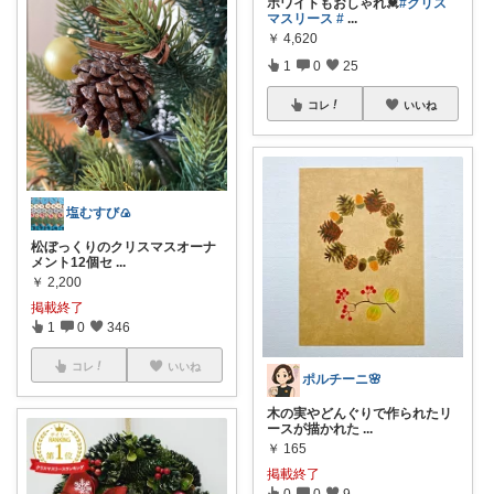
ホワイトもおしゃれ💓
#クリス
マスリース
#
...
￥
4,620
1
0
25
コレ
いいね
塩むすび🍙
松ぼっくりのクリスマスオーナ
メント12個セ
...
￥
2,200
掲載終了
1
0
346
コレ
いいね
ポルチーニ🌸
木の実やどんぐりで作られたリ
ースが描かれた
...
￥
165
掲載終了
0
0
9