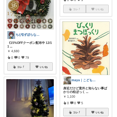
コレ
いいね
ちび⁑ずぼらなワーママ＊生活雑貨
《15%OFFクーポン配布中 12/1
1
...
￥
4,680
0
0
79
コレ
いいね
maya｜こどもと快適に暮らす🍃
身近だけど意外と知らない事ば
かりの松ぼっく
...
￥
1,100
0
0
5
コレ
いいね