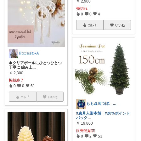
￥
2,980
売切れ
0
0
4
コレ
いいね
𝙵𝚘𝚛𝚎𝚜𝚝٭𝙰
🎄クリアボールにひとつひとつ
丁寧に 編み上
...
￥
2,300
掲載終了
0
0
61
コレ
いいね
もも🍒耳つぼ、かぐれ5/15どなた🥹
#恵月人形本舗
#20%ポイント
バック
...
￥
19,800
販売開始前
0
2
53