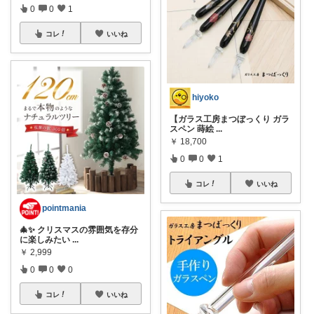
0
0
1
コレ
いいね
hiyoko
【ガラス工房まつぼっくり ガラ
スペン 蒔絵
...
￥
18,700
0
0
1
コレ
いいね
pointmania
🎄✨ クリスマスの雰囲気を存分
に楽しみたい
...
￥
2,999
0
0
0
コレ
いいね