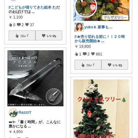
#こどもが借りてきた絵本
ただ
のおばけでは
...
￥
1,100
0
2
37
yuko🌷 家事も育児もちょっとラクに
コレ
いいね
#🔥売り切れる前に！！２０時
から販売開始🔥
...
￥
19,800
1
2
881
コレ
いいね
RazzzY
✒️✨ 「書く時間」が、こんなに
豊かになる
...
￥
4,950