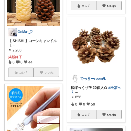
コレ
いいね
GoMa·͜·♡
【 SHISHI 】コーンキャンドル
［
...
￥
2,200
掲載終了
0
0
44
コレ
いいね
でっきーroom🐈
松ぼっくり🌴 20個入🌰
#松ぼっ
く
...
￥
858
0
0
50
コレ
いいね