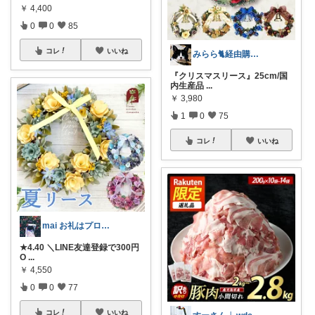
￥
4,400
0
0
85
コレ
いいね
みらら🐈経由購入感謝です(*´ω｀人)
『クリスマスリース』25cm/国
内生産品
...
￥
3,980
1
0
75
コレ
いいね
mai お礼はプロフに𓅯𖤣𖥧✳︎
★4.40 ＼LINE友達登録で300円
O
...
￥
4,550
0
0
77
コレ
いいね