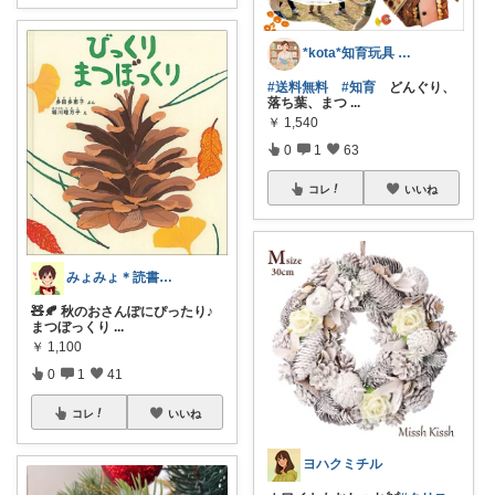
*kota*知育玩具 絵本キッズ ベビー
#送料無料
#知育
どんぐり、
落ち葉、まつ
...
￥
1,540
0
1
63
コレ
いいね
みょみょ＊読書&子育て👦👧📚
🧸🍂 秋のおさんぽにぴったり♪
まつぼっくり
...
￥
1,100
0
1
41
コレ
いいね
ヨハクミチル