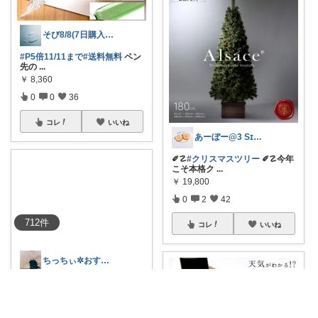
そび8/8(7日購入感謝です末広がり㊗
#P5倍11/11まで
#送料無料
ペン
先の
...
￥
8,360
0
0
36
コレ
いいね
あーぼー@3 SɪSᴛᴇʀS ᴍᴀᴍᴀ
✐☡
#クリスマスツリー
✐☡今年
こそ本格ク
...
￥
19,800
0
2
42
712
件
コレ
いいね