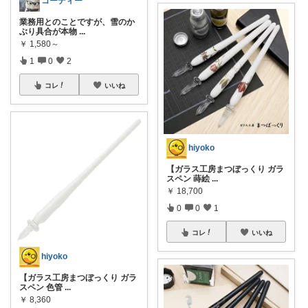
コーディー
業務用とのことですが、雪のか
ぶり具合が本物
...
￥
1,580～
1
0
2
コレ
いいね
hiyoko
【ガラス工房まつぼっくり ガラ
スペン 蒔絵
...
￥
18,700
0
0
1
コレ
いいね
hiyoko
【ガラス工房まつぼっくり ガラ
スペン 色管
...
￥
8,360