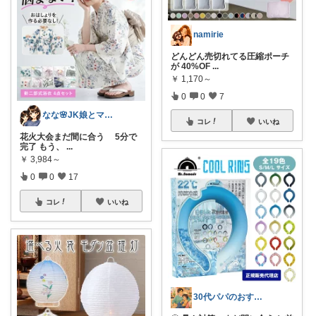
namirie
どんどん売切れてる圧縮ポーチ
が 40%OF
...
￥
1,170～
0
0
7
なな🌸JK娘とママの好きなもの
コレ
いいね
花火大会まだ間に合う 5分で
完了 もう、
...
￥
3,984～
0
0
17
コレ
いいね
30代パパのおすすめアイテム