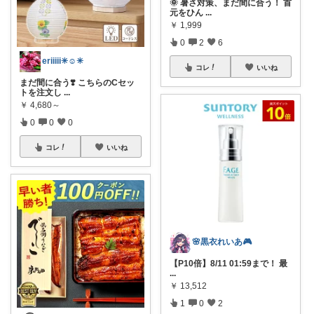
🌞 暑さ対策、まだ間に合う！ 首
元をひん
...
￥
1,999
0
2
6
eriiiii✳︎☺︎✳︎
コレ
いいね
まだ間に合う❣️ こちらのCセッ
トを注文し
...
￥
4,680～
0
0
0
コレ
いいね
🌸黒衣れいあ🎮
【P10倍】8/11 01:59まで！ 最
...
￥
13,512
1
0
2