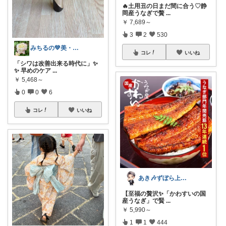
🔥土用丑の日まだ間に合う♡静
岡産うなぎで贅
...
￥
7,689～
3
2
530
みちるの💚美・食・花でルンルン生活💚
コレ
いいね
「シワは改善出来る時代に」✨
✨ 早めのケア
...
￥
5,468～
0
0
6
コレ
いいね
あき🎶ずぼら上等✩日々の楽しみ方
【至福の贅沢✨「かわすいの国
産うなぎ」で賢
...
￥
5,990～
1
1
444