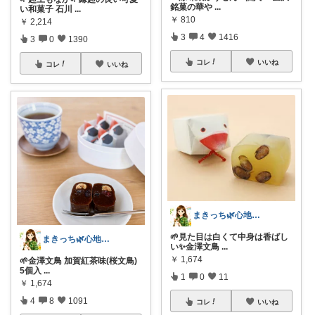
銘菓の華や
...
い和菓子 石川
...
￥
810
￥
2,214
3
4
1416
3
0
1390
コレ
いいね
コレ
いいね
まきっち🌿心地よい暮らし🌿
🌱見た目は白くて中身は香ばし
まきっち🌿心地よい暮らし🌿
い✨金澤文鳥
...
￥
1,674
🌱金澤文鳥 加賀紅茶味(桜文鳥)
5個入
...
1
0
11
￥
1,674
4
8
1091
コレ
いいね