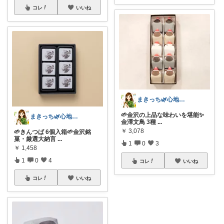
コレ
いいね
まきっち🌿心地よい暮らし🌿
🌱金沢の上品な味わいを堪能✨
まきっち🌿心地よい暮らし🌿
金澤文鳥 3種
...
￥
3,078
🌱きんつば 6個入箱🌱金沢銘
菓・厳選大納言
...
1
0
3
￥
1,458
1
0
4
コレ
いいね
コレ
いいね