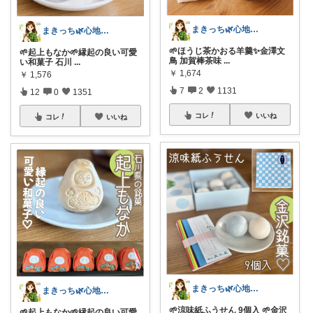
まきっち🌿心地よい暮らし🌿
まきっち🌿心地よい暮らし🌿
🌱ほうじ茶かおる羊羹✨金澤文
🌱起上もなか🌱縁起の良い可愛
鳥 加賀棒茶味
...
い和菓子 石川
...
￥
1,674
￥
1,576
7
2
1131
12
0
1351
コレ
いいね
コレ
いいね
まきっち🌿心地よい暮らし🌿
まきっち🌿心地よい暮らし🌿
🌱涼味紙ふうせん 9個入 🌱金沢
🌱起上もなか🌱縁起の良い可愛