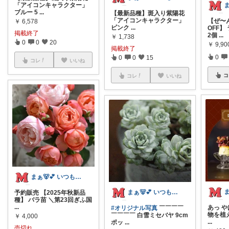
「アイコンキャラクター」
ブルー 5
...
【最新品種】斑入り紫陽花
「アイコンキャラクター」
【ぜ〜
￥
6,578
ピンク
...
OFF】
掲載終了
2個
...
￥
1,738
0
0
20
￥
9,90
掲載終了
0
0
0
15
コレ
いいね
コ
コレ
いいね
まぁ🐻💕 いつもありがとう💓
まぁ🐻💕 いつもありがとう💓
予約販売 【2025年秋新品
種】 バラ苗 ＼第23回ぎふ国
...
あっ や
#オリジナル写真
￣￣￣￣
物を植
￣￣￣￣ 白雪ミセバヤ 9cm
￥
4,000
...
ポッ
...
売切れ