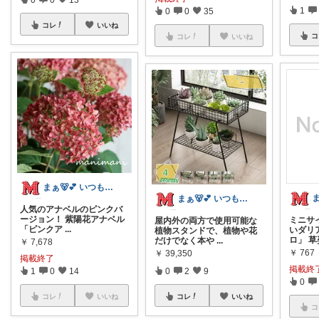
1
0
0
35
コレ
いいね
コ
コレ
いいね
まぁ🐻💕 いつもありがとう💓
まぁ🐻💕 いつもありがとう💓
人気のアナベルのピンクバ
ージョン！ 紫陽花アナベル
ミニサ
屋内外の両方で使用可能な
「ピンクア
...
いダリ
植物スタンドで、植物や花
ロ」 草
だけでなく本や
...
￥
7,678
￥
767
￥
39,350
掲載終了
掲載終
1
0
14
0
2
9
0
コレ
いいね
コレ
いいね
コ