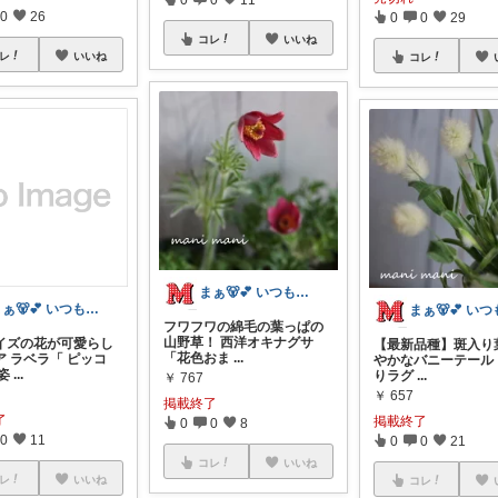
0
26
0
0
29
コレ
いいね
レ
いいね
コレ
まぁ🐻💕 いつもありがとう💓
まぁ🐻💕 いつもありがとう💓
フワフワの綿毛の葉っぱの
山野草！ 西洋オキナグサ
イズの花が可愛らし
【最新品種】斑入り
「花色おま
...
ア ラベラ「 ピッコ
やかなバニーテール
姿
...
りラグ
...
￥
767
￥
657
掲載終了
了
掲載終了
0
0
8
0
11
0
0
21
コレ
いいね
レ
いいね
コレ