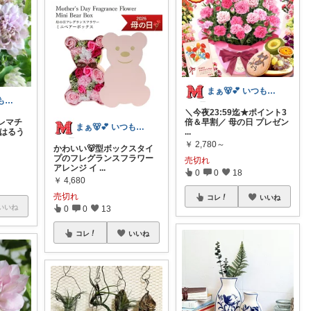
まぁ🐻💕 いつもありがとう💓
まぁ🐻💕 いつもありがとう💓
＼今夜23:59迄★ポイント3
レマチ
倍＆早割／ 母の日 プレゼン
まぁ🐻💕 いつもありがとう💓
「はるう
...
￥
2,780～
かわいい🐻型ボックスタイ
プのフレグランスフラワー
売切れ
アレンジ イ
...
0
0
18
￥
4,680
売切れ
コレ
いいね
いいね
0
0
13
コレ
いいね