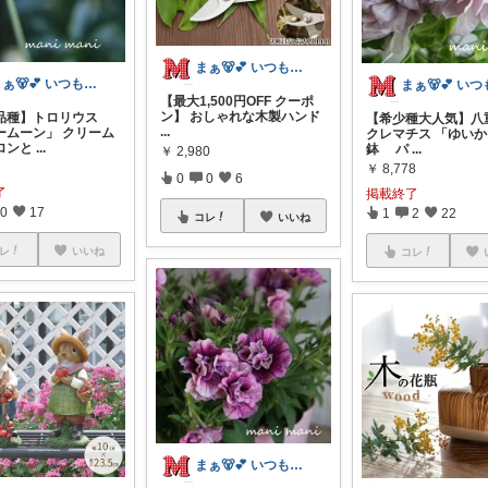
まぁ🐻💕 いつもありがとう💓
まぁ🐻💕 いつもありがとう💓
【最大1,500円OFF クーポ
ン】 おしゃれな木製ハンド
品種】トロリウス
【希少種大人気】八
...
ームーン」 クリーム
クレマチス 「ゆい
ロンと
...
鉢 パ
...
￥
2,980
￥
8,778
0
0
6
了
掲載終了
0
17
1
2
22
コレ
いいね
レ
いいね
コレ
まぁ🐻💕 いつもありがとう💓