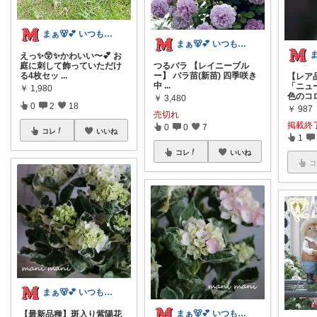
まぁ🐻💕 いつもありがとう💓
まぁ🐻💕 いつもありがとう💓
えっ✨😲✨かわいい〜💕 お
庭に刺して飾っていただけ
つるバラ 【レイニーブル
る4枚セッ
...
ー】 バラ苗(新苗) 四季咲き
【レア
中
...
「ニュ
￥
1,980
色のコ
￥
3,480
0
2
18
￥
987
売切れ
掲載終
0
0
7
コレ
いいね
1
コレ
いいね
コ
まぁ🐻💕 いつもありがとう💓
まぁ🐻💕 いつもありがとう💓
【最新品種】斑入り紫陽花