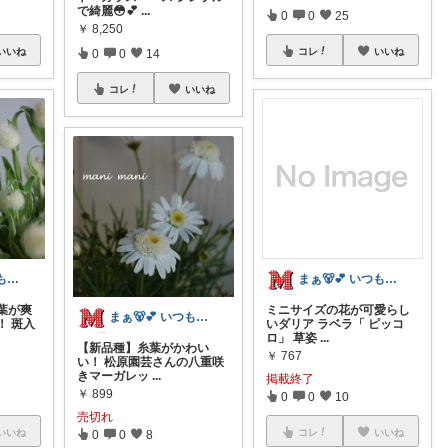
で綺麗😳💕
...
0
0
25
￥
8,250
いいね
コレ
いいね
0
0
14
コレ
いいね
まぁ🐻💕 いつもありがとう💓
まぁ🐻💕 いつもありがとう💓
葉が爽
ミニサイズの花が可愛らし
まぁ🐻💕 いつもありがとう💓
！ 斑入
いダリア ラベラ「 ピッコ
ロ」 草姿
...
【新品種】糸葉がかわい
￥
767
い！ 松原園芸さんの八重咲
きマーガレッ
...
掲載終了
￥
899
0
0
10
売切れ
いいね
コレ
いいね
0
0
8