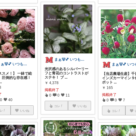
まぁ🐻💕 いつもありがとう💓
まぁ🐻💕 いつもありがとう💓
光沢感のあるシルバーリー
フと青花のコントラストが
ススメ！】 一鉢で絵
【当店農場生産】千
ステキ！ ブ
...
、圧倒的な存在感！
インズカーマイン 9
...
ポット
...
￥
4,378
8
￥
165
掲載終了
了
掲載終了
0
0
11
0
40
0
0
7
コレ
いいね
レ
いいね
コレ