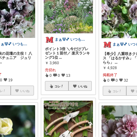
まぁ🐻💕 いつもありがとう💓
まぁ🐻💕 いつもありがとう💓
ポイント3倍 ＼今だけプレ
ゼント１苗付／ 楽天ランキ
秋の花壇の主役！ 八
【希少】八重咲きク
ング1位
...
ペチュニア ジュリ
ス 「はるかすみ」
...
らら」
...
￥
3,960
￥
4,928
売切れ
了
掲載終了
0
0
13
0
19
0
0
32
コレ
いいね
レ
いいね
コレ