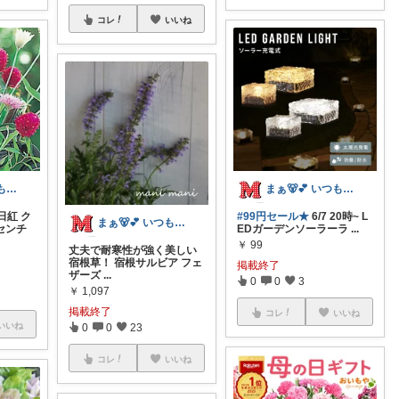
コレ
いいね
まぁ🐻💕 いつもありがとう💓
まぁ🐻💕 いつもありがとう💓
日紅 ク
#99円セール★
6/7 20時~ L
まぁ🐻💕 いつもありがとう💓
センチ
EDガーデンソーラーラ
...
￥
99
丈夫で耐寒性が強く美しい
宿根草！ 宿根サルビア フェ
掲載終了
ザーズ
...
0
0
3
￥
1,097
掲載終了
コレ
いいね
いいね
0
0
23
コレ
いいね