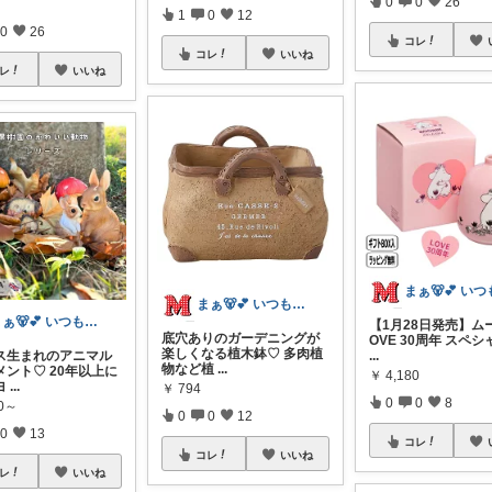
0
0
26
1
0
12
0
26
コレ
コレ
いいね
レ
いいね
まぁ🐻💕 いつもありがとう💓
まぁ🐻💕 いつもありがとう💓
【1月28日発売】ム
底穴ありのガーデニングが
OVE 30周年 スペ
楽しくなる植木鉢♡ 多肉植
ス生まれのアニマル
...
物など植
...
メント♡ 20年以上に
￥
4,180
ヨ
...
￥
794
0
0
8
80～
0
0
12
0
13
コレ
コレ
いいね
レ
いいね