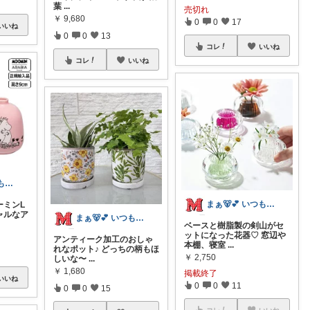
葉
...
売切れ
￥
9,680
0
0
17
いいね
0
0
13
コレ
いいね
コレ
いいね
まぁ🐻💕 いつもありがとう💓
まぁ🐻💕 いつもありがとう💓
ーミンL
シャルなア
まぁ🐻💕 いつもありがとう💓
ベースと樹脂製の剣山がセ
ットになった花器♡ 窓辺や
アンティーク加工のおしゃ
本棚、寝室
...
れなポット♪ どっちの柄もほ
￥
2,750
しいな〜
...
￥
1,680
掲載終了
いいね
0
0
11
0
0
15