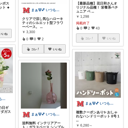
ンポス
【最新品種】花日和さんオ
ト 🔸
リジナル品種！ 栄養系ペチ
まぁ🐻💕 いつもありがとう💓
ュニア ベ
...
￥
1,298
クリアで涼し気なハローキ
ティのシルエット型フラワ
掲載終了
ーベース。
...
0
2
43
￥
3,300
いいね
コレ
いいね
0
0
2
コレ
いいね
まぁ🐻💕 いつもありがとう💓
まぁ🐻💕 いつもありがとう💓
の日ギ
マダガス
複数クーポンあり✨ おしゃ
まぁ🐻💕 いつもありがとう💓
れなハンドリーポット 8号 1
...
送料無料 インテリアアー
￥
6,280～
ト・ガラスベース シンプル