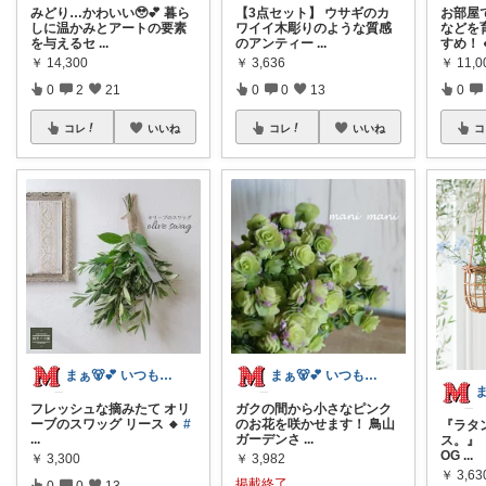
みどり…かわいい🥹💕 暮ら
【3点セット】 ウサギのカ
お部屋
しに温かみとアートの要素
ワイイ木彫りのような質感
などを
を与えるセ
...
のアンティー
...
すめ！ 
￥
14,300
￥
3,636
￥
11,0
0
2
21
0
0
13
0
コレ
いいね
コレ
いいね
コ
まぁ🐻💕 いつもありがとう💓
まぁ🐻💕 いつもありがとう💓
フレッシュな摘みたて オリ
ガクの間から小さなピンク
ーブのスワッグ リース 🔸
#
のお花を咲かせます！ 鳥山
『ラタ
...
ガーデンさ
...
ス。』 
OG
...
￥
3,300
￥
3,982
￥
3,6
掲載終了
0
0
13