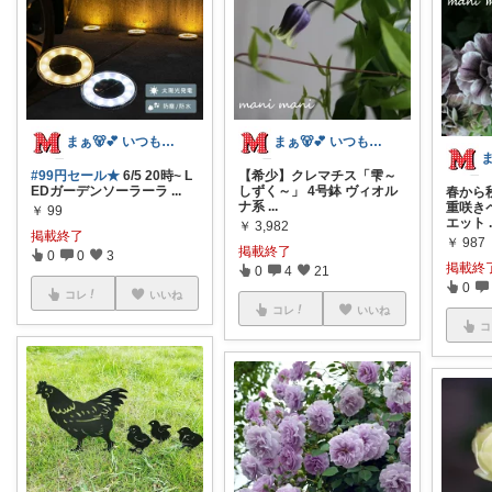
まぁ🐻💕 いつもありがとう💓
まぁ🐻💕 いつもありがとう💓
#99円セール★
6/5 20時~ L
【希少】クレマチス「雫～
EDガーデンソーラーラ
...
しずく～」 4号鉢 ヴィオル
春から
ナ系
...
重咲き
￥
99
エット
￥
3,982
掲載終了
￥
987
掲載終了
0
0
3
掲載終
0
4
21
0
コレ
いいね
コレ
いいね
コ