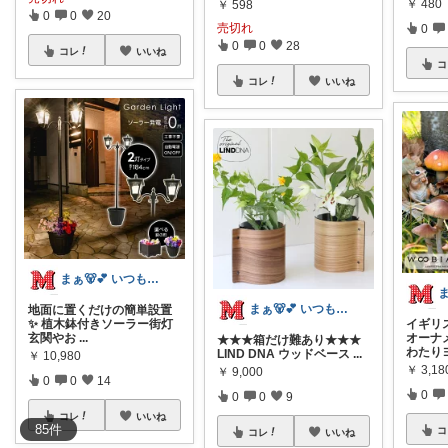
￥
480
￥
598
0
0
20
売切れ
0
0
0
28
コレ
いいね
コ
コレ
いいね
まぁ🐻💕 いつもありがとう💓
まぁ🐻💕 いつもありがとう💓
地面に置くだけの簡単設置
イギリ
✨ 植木鉢付きソーラー街灯
オーナ
玄関やお
...
★★★箱だけ難あり★★★
わたり
LIND DNA ウッドベース
...
￥
10,980
￥
3,1
￥
9,000
0
0
14
0
0
0
9
コレ
いいね
85
件
コ
コレ
いいね