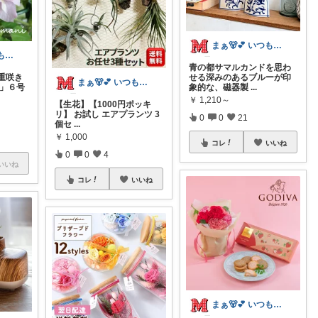
まぁ🐻💕 いつもありがとう💓
まぁ🐻💕 いつもありがとう💓
青の都サマルカンドを思わ
重咲き
せる深みのあるブルーが印
まぁ🐻💕 いつもありがとう💓
か」６号
象的な、磁器製
...
￥
1,210～
【生花】【1000円ポッキ
リ】 お試し エアプランツ 3
0
0
21
個セ
...
￥
1,000
コレ
いいね
0
0
4
いいね
コレ
いいね
まぁ🐻💕 いつもありがとう💓