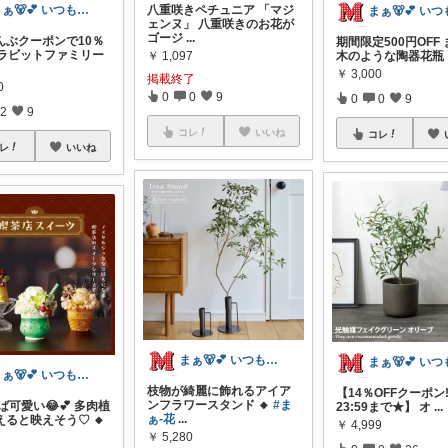
八重咲きペチュニア 「マジ
まぁ🐻💕 いつもありがとう💓
ェンヌ」 八重咲きのお花が
ゴージ
...
んぶクーポンで10％
期間限定500円OFF
 ラビットファミリー
￥
1,097
木のような陶器花瓶 
￥
3,000
掲載終了
0
0
0
9
0
0
9
2
9
コレ
いいね
コレ
レ
いいね
まぁ🐻💕 いつもありがとう💓
まぁ🐻💕 いつもありがとう💓
枝物が綺麗に飾れるアイア
【14％OFFクーポン! 
ンフラワースタンド 🔸
#ま
ば可愛い😂💕 多肉植
23:59まで★】 オ
...
ぁ-花
...
えると映えそう♡ 🔸
￥
4,999
￥
5,280