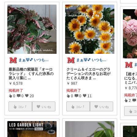
まぁ🐻💕 いつもありがとう💓
まぁ🐻💕 いつもありがとう💓
最新品種の紫陽花「オーロ
クリーム＆イエローのグラ
ラレッド」 くすんだ赤系の
デーションの大きなお花が
【超オ
斑入り葉に
...
たくさん咲きま
...
になる
ミニバ
￥
6,578
￥
987
￥
8,77
掲載終了
掲載終了
掲載終
0
0
20
0
0
11
2
コレ
いいね
コレ
いいね
コ