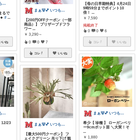
まぁ🐻💕 いつもありがとう💓
【母の日早期特典】4月24日
9時59分までポイント10
まぁ🐻💕 いつもありがとう💓
倍！
...
 まるで
🔸
#
...
￥
7,590
【200円OFFクーポン（一部
商品）】 プリザーブドフラ
掲載終了
ワー
...
0
0
6
￥
3,290～
0
0
7
いいね
コレ
いいね
コレ
いいね
まぁ🐻💕 いつもありがとう💓
まぁ🐻💕 いつもありがとう💓
12/23
希少【 珍種 】 ローガンベリ
まぁ🐻💕 いつもありがとう💓
ー9cmポット苗 ＼大実！そ
...
【最大500円クーポン】 フ
￥
1,880
ェイクグリーン 吊り下げ 観