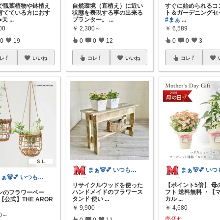
で観葉植物や鉢植え
自然環境（直植え）に近い
すぐに始められるコ
育てている方におす
状態を表現する事の出来る
ト＆ガーデニングセッ
●天
...
プランター。
...
#まぁ
...
00
￥
2,300～
￥
6,589
0
19
0
0
12
0
0
3
レ
いいね
コレ
いいね
コレ
まぁ🐻💕 いつもありがとう💓
まぁ🐻💕 いつもありがとう💓
リサイクルウッドを使った
【ポイント5倍】 母
ハンドメイドのフラワース
フト 送料無料 ・【
ンのフラワーベー
タンド 使い
...
カル
...
【公式】THE AROR
￥
9,900
￥
4,680
30～
売切れ
0
0
11