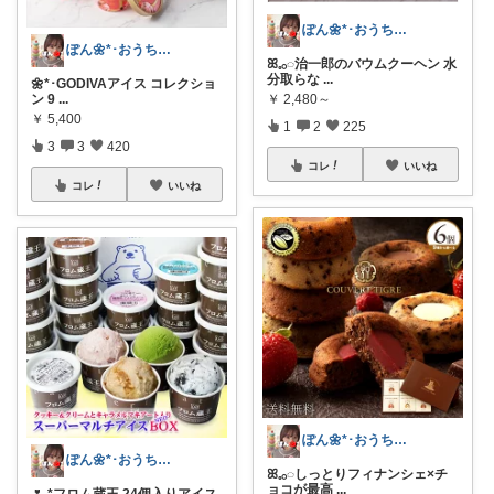
ぽん🌼*･おうちカフェꕤ︎︎·͜·☕
ぽん🌼*･おうちカフェꕤ︎︎·͜·☕
ꕤ𓈒𓂂◌治一郎のバウムクーヘン 水
分取らな
...
🌼*･GODIVAアイス コレクショ
ン 9
...
￥
2,480～
￥
5,400
1
2
225
3
3
420
コレ
いいね
コレ
いいね
ぽん🌼*･おうちカフェꕤ︎︎·͜·☕
ぽん🌼*･おうちカフェꕤ︎︎·͜·☕
ꕤ𓈒𓂂◌しっとりフィナンシェ×チ
ョコが最高
...
🌷.*フロム蔵王 24個入りアイス