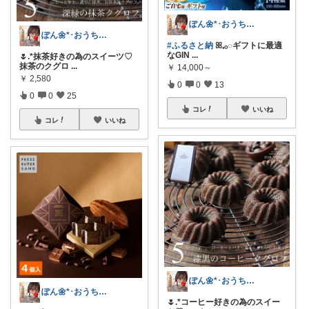
ぽん🌼*･おうちカフェꕤ︎︎·͜·☕
ぽん🌼*･おうちカフェꕤ︎︎·͜·☕
#ふるさと納
ꕤ𓈒𓂂◌ギフトに最適
なGIN
...
🌷.*抹茶好きの為のスイーツ♡
抹茶のクグロ
...
￥
14,000～
￥
2,580
0
0
13
0
0
25
コレ
いいね
コレ
いいね
ぽん🌼*･おうちカフェꕤ︎︎·͜·☕
ぽん🌼*･おうちカフェꕤ︎︎·͜·☕
🌷.*コーヒー好きの為のスイー