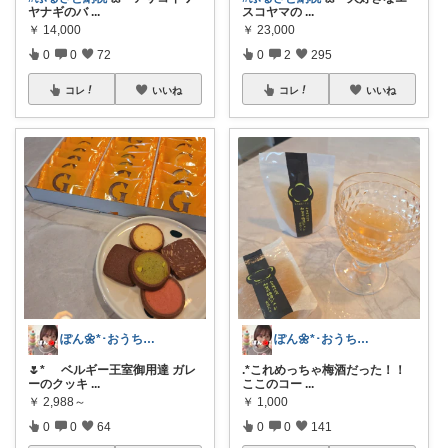
ヤナギのバ
...
スコヤマの
...
￥
14,000
￥
23,000
0
0
72
0
2
295
コレ
いいね
コレ
いいね
ぽん🌼*･おうちカフェꕤ︎︎·͜·☕
ぽん🌼*･おうちカフェꕤ︎︎·͜·☕
🌷* ゚ベルギー王室御用達 ガレ
.*これめっちゃ梅酒だった！！
ーのクッキ
...
ここのコー
...
￥
2,988～
￥
1,000
0
0
64
0
0
141