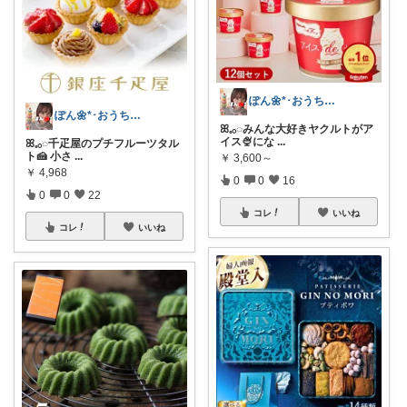
ぽん🌼*･おうちカフェꕤ︎︎·͜·☕
ぽん🌼*･おうちカフェꕤ︎︎·͜·☕
ꕤ𓈒𓂂◌みんな大好きヤクルトがア
イス🍨にな
...
ꕤ𓈒𓂂◌千疋屋のプチフルーツタル
ト🍰 小さ
...
￥
3,600～
￥
4,968
0
0
16
0
0
22
コレ
いいね
コレ
いいね