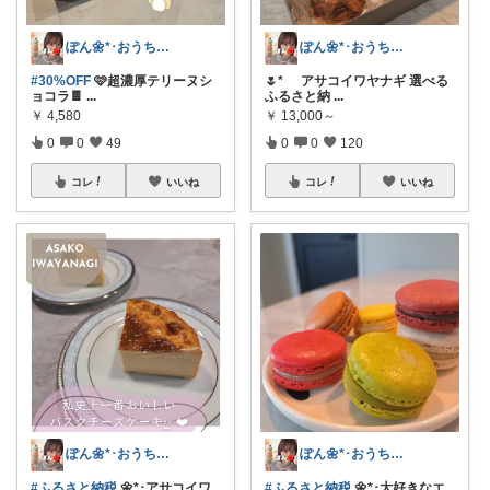
ぽん🌼*･おうちカフェꕤ︎︎·͜·☕
ぽん🌼*･おうちカフェꕤ︎︎·͜·☕
#30%OFF
🩷超濃厚テリーヌシ
🌷* ゚アサコイワヤナギ 選べる
ョコラ🍫
...
ふるさと納
...
￥
4,580
￥
13,000～
0
0
49
0
0
120
コレ
いいね
コレ
いいね
ぽん🌼*･おうちカフェꕤ︎︎·͜·☕
ぽん🌼*･おうちカフェꕤ︎︎·͜·☕
#ふるさと納税
🌼*･アサコイワ
#ふるさと納税
🌼*･大好きなエ