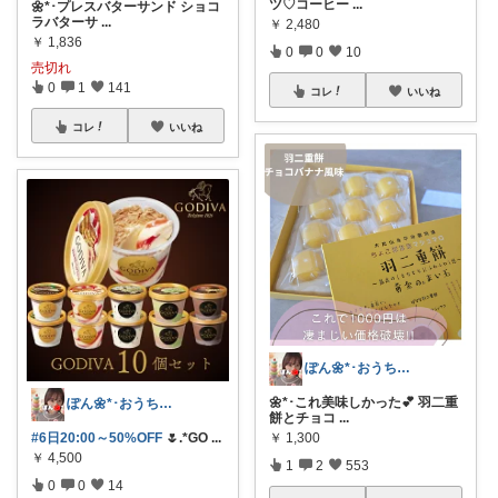
ツ♡コーヒー
...
🌼*･プレスバターサンド ショコ
ラバターサ
...
￥
2,480
￥
1,836
0
0
10
売切れ
0
1
141
コレ
いいね
コレ
いいね
ぽん🌼*･おうちカフェꕤ︎︎·͜·☕
🌼*･これ美味しかった💕 羽二重
ぽん🌼*･おうちカフェꕤ︎︎·͜·☕
餅とチョコ
...
#6日20:00～50%OFF
🌷.*GO
...
￥
1,300
￥
4,500
1
2
553
0
0
14