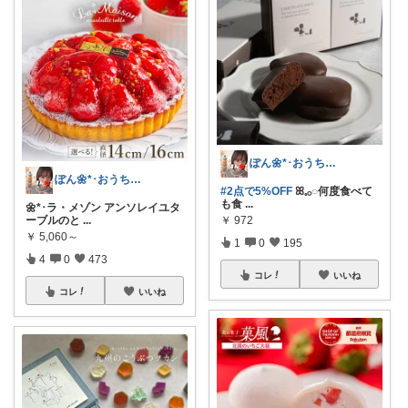
ぽん🌼*･おうちカフェꕤ︎︎·͜·☕
ぽん🌼*･おうちカフェꕤ︎︎·͜·☕
#2点で5%OFF
ꕤ𓈒𓂂◌何度食べて
も食
...
🌼*･ラ・メゾン アンソレイユタ
ーブルのと
...
￥
972
￥
5,060～
1
0
195
4
0
473
コレ
いいね
コレ
いいね