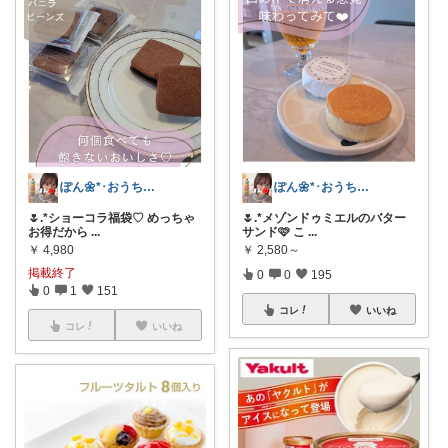
ぽん🌼*･おうちカフェꕤ︎︎·͜·☕
ぽん🌼*･おうちカフェꕤ︎︎·͜·☕
🌷.*ショーコラ福袋♡ めっちゃ
🌷.*メゾンドゥミエルのバター
お得だから
...
サンド🩷 こ
...
￥
4,980
￥
2,580～
掲載終了
0
0
195
0
1
151
コレ
いいね
コレ
いいね