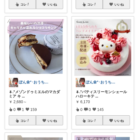
コレ
いいね
コレ
いいね
ぽん🌼*･おうちカフェꕤ︎︎·͜·☕
ぽん🌼*･おうちカフェꕤ︎︎·͜·☕
‎‎🌷.*メゾンドゥミエルのマカダ
🌷.*パティスリーモンシェール
ミア キ
...
ハローキテ
...
￥
2,680～
￥
6,170
0
1
159
0
0
145
コレ
いいね
コレ
いいね