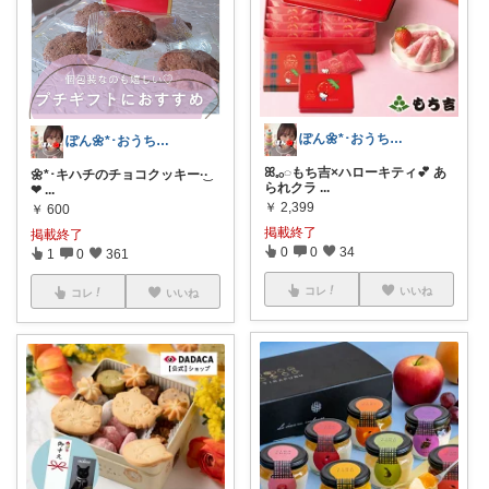
ぽん🌼*･おうちカフェꕤ︎︎·͜·☕
ぽん🌼*･おうちカフェꕤ︎︎·͜·☕
ꕤ𓈒𓂂◌もち吉×ハローキティ💕 あ
🌼*･キハチのチョコクッキー‪·͜·
られクラ
...
❤︎
...
￥
2,399
￥
600
掲載終了
掲載終了
0
0
34
1
0
361
コレ
いいね
コレ
いいね