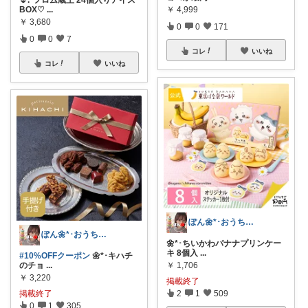
BOX♡
...
￥
4,999
￥
3,680
0
0
171
0
0
7
コレ
いいね
コレ
いいね
ぽん🌼*･おうちカフェꕤ︎︎·͜·☕
ぽん🌼*･おうちカフェꕤ︎︎·͜·☕
🌼*･ちいかわバナナプリンケー
キ 8個入
...
#10%OFFクーポン
🌼*･キハチ
のチョ
...
￥
1,706
￥
3,220
掲載終了
掲載終了
2
1
509
0
1
305