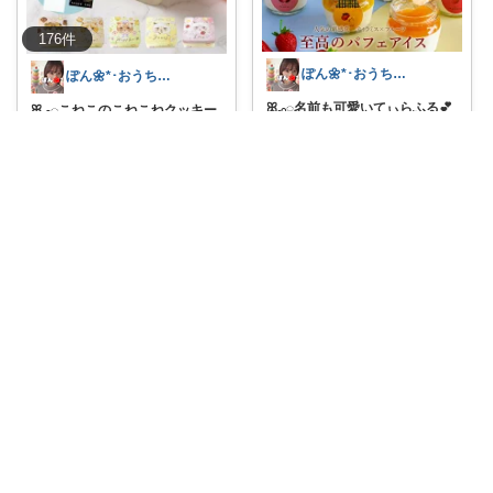
176
件
ぽん🌼*･おうちカフェꕤ︎︎·͜·☕
ぽん🌼*･おうちカフェꕤ︎︎·͜·☕
ꕤ𓈒𓂂◌名前も可愛いてぃらふる💕‪
ꕤ𓈒𓂂◌こねこのこねこねクッキー
フルー
...
缶 8種
...
￥
3,980～
￥
2,980
0
0
37
1
0
31
コレ
いいね
コレ
いいね
ぽん🌼*･おうちカフェꕤ︎︎·͜·☕
ぽん🌼*･おうちカフェꕤ︎︎·͜·☕