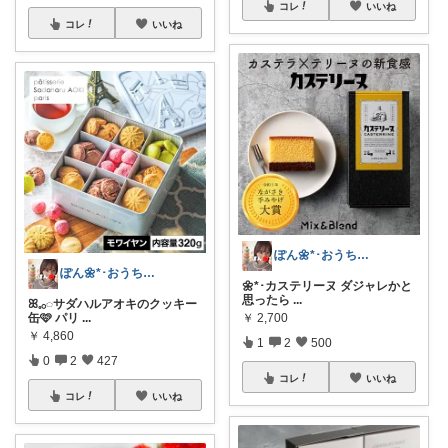
コレ
いいね
コレ
いいね
ぽん🌼*･おうちカフェꕤ︎︎·͜·☕
ぽん🌼*･おうちカフェꕤ︎︎·͜·☕
🌼*･カステリーヌ ダジャレかと
思ったら
...
ꕤ𓈒𓂂◌サダハルアオキのクッキー
缶🩷 パリ
...
￥
2,700
￥
4,860
1
2
500
0
2
427
コレ
いいね
コレ
いいね