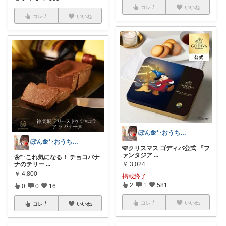
コレ
いいね
コレ
いいね
ぽん🌼*･おうちカフェꕤ︎︎·͜·☕
ぽん🌼*･おうちカフェꕤ︎︎·͜·☕
🩷クリスマス ゴディバ公式 『フ
ァンタジア
...
🌼*･これ気になる！ チョコバナ
ナのテリー
...
￥
3,024
￥
4,800
掲載終了
2
1
581
0
0
16
コレ
いいね
コレ
いいね