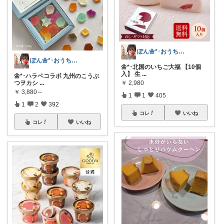
ぽん🌼*･おうちカフェꕤ︎︎·͜·☕
ぽん🌼*･おうちカフェꕤ︎︎·͜·☕
🌼*･北国のいちご大福 【10個
入】 生
...
🌼*･ハラペコラボ 九州のこうぶ
つヲカシ
...
￥
2,980
￥
3,880～
1
1
405
1
2
392
コレ
いいね
コレ
いいね