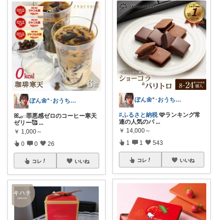
ぽん🌼*･おうちカフェꕤ︎︎·͜·☕
ぽん🌼*･おうちカフェꕤ︎︎·͜·☕
#ふるさと納税
🩷ランキング常
ꕤ𓈒𓂂◌罪悪感ゼロのコーヒー寒天
連の人気のバ
...
ゼリー🥰
...
￥
14,000～
￥
1,000～
1
1
543
0
0
26
コレ
いいね
コレ
いいね