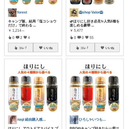
forest
🦁shop Valor🦁
キャンプ飯、結局「塩コショウ
🌿ほりにし好き必見✨人気6種を
だけ」で終わる
...
楽しめる豪華
...
￥
1,214～
￥
5,477
0
2
4
0
0
55
コレ
いいね
コレ
いいね
nagi 経由購入感謝✨お買い物マラソン
ひろし✨いつもありがとうございます✨
ほりにし アウトドアスパイス プ
BBQやキャンプ好きなら一度は