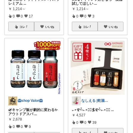
レミアム
...
試してほしい
...
￥
1,214～
￥
1,214～
0
0
17
0
0
3
コレ
いいね
コレ
いいね
🦁shop Valor🦁
なしえる |乾涸びたマーメイド
🌿キャンプ飯が劇的に変わる✨
₊˖⋆࿐໋₊˖⋆🏄‍♂️🏄࿐໋₊˖⋆🏄‍♀
...
アウトドアスパ
...
￥
4,527
￥
2,678
0
0
39
0
0
9
コレ
いいね