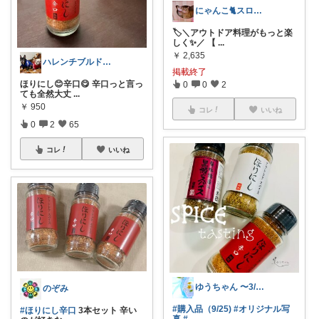
にゃんこ🐈スローです🐢💦
🏷️＼アウトドア料理がもっと楽
しく✨／ 【
...
￥
2,635
ハレンチブルドック8月購入感謝です😊
掲載終了
ほりにし😊辛口😋 辛口っと言っ
0
0
2
ても全然大丈
...
￥
950
コレ
いいね
0
2
65
コレ
いいね
ゆうちゃん 〜3/10検索済🙏🐢
のぞみ
#購入品（9/25)
#オリジナル写
#ほりにし辛口
3本セット 辛い
真
#
...