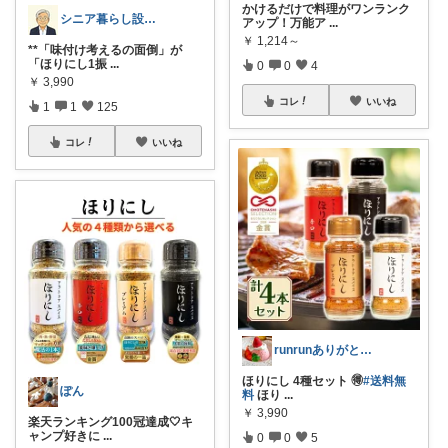
かけるだけで料理がワンランク
シニア暮らし設計ノート
アップ！万能ア
...
￥
1,214～
**「味付け考えるの面倒」が
「ほりにし1振
...
0
0
4
￥
3,990
コレ
いいね
1
1
125
コレ
いいね
runrunありがとう( ◠‿◠ )
ほりにし 4種セット 🉐
#送料無
ぽん
料
ほり
...
￥
3,990
楽天ランキング100冠達成🤍キ
ャンプ好きに
...
0
0
5