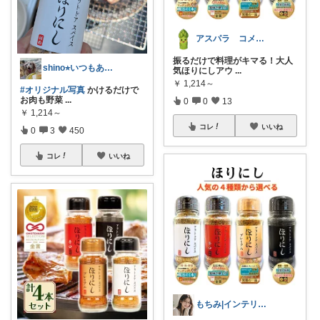
アスパラ コメントあまり出来ず🙇
振るだけで料理がキマる！大人
shino⭐︎いつもありがとう🐶🐾
気ほりにしアウ
...
￥
1,214～
#オリジナル写真
かけるだけで
お肉も野菜
...
0
0
13
￥
1,214～
コレ
いいね
0
3
450
コレ
いいね
もちみ|インテリア・美容・ごはんLove