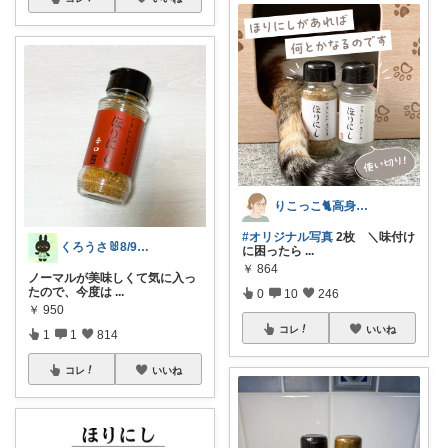
りこっこ🐈高身長の猫好き🐢
#オリジナル写真
2枚 ＼味付け
くろうさ🐰8/9〜8/10お休み🐰
に困ったら
...
￥
864
ノーマルが美味しくて気に入っ
たので、今度は
...
0
10
246
￥
950
コレ
いいね
1
1
814
コレ
いいね