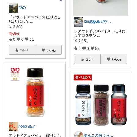
ぴの
「アウトドアスパイス ほりにし
+ほりにし辛
...
3/5感謝🙏ガウ犬と、暮らしを整える
￥
2,808
◇アウトドアスパイス ほりに
売切れ
し辛口３本◇
...
0
0
11
￥
2,851
0
0
55
コレ
いいね
コレ
いいね
hoho 𓃺𓈒𓏸
あんこのおうち🏡お世話になりました🙇
アウトドアスパイス 「ほりにし