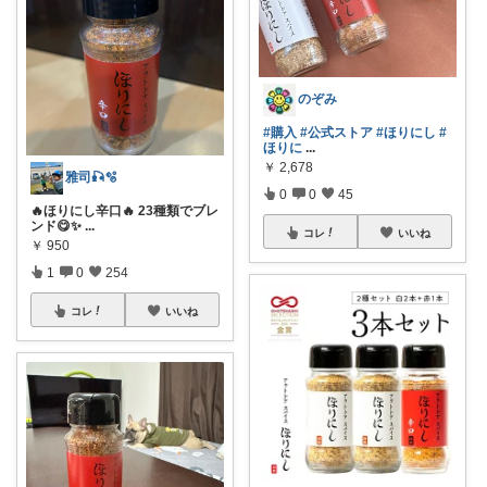
のぞみ
#購入
#公式ストア
#ほりにし
#
ほりに
...
￥
2,678
雅司🎣🫧
0
0
45
🔥ほりにし辛口🔥 23種類でブレ
ンド😋✨
...
コレ
いいね
￥
950
1
0
254
コレ
いいね