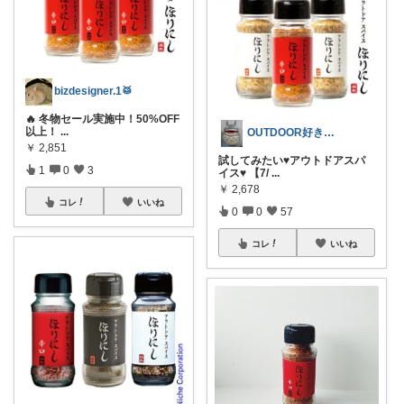
bizdesigner.1🥁
🔥 冬物セール実施中！50%OFF
以上！
...
OUTDOOR好き🧚皆様に感謝💖
￥
2,851
試してみたい♥アウトドアスパ
1
0
3
イス♥ 【7/
...
￥
2,678
コレ
いいね
0
0
57
コレ
いいね