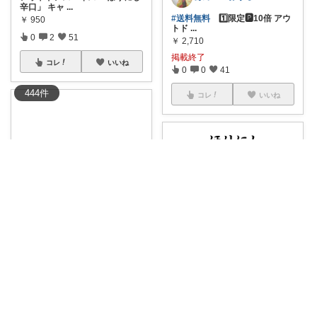
辛口」 キャ
...
#送料無料
1️⃣限定🅿️10倍 アウ
￥
950
トド
...
0
2
51
￥
2,710
掲載終了
コレ
いいね
0
0
41
444
件
コレ
いいね
pocosuke1 ★ダイヤモンド会員
【万能スパイス】購入品❤️ 夫が
大好きな万
...
ほっと整うルーム🌿
￥
2,710
＼楽天ランキング100冠👑／話
掲載終了
題の“かける
...
0
0
38
￥
1,214～