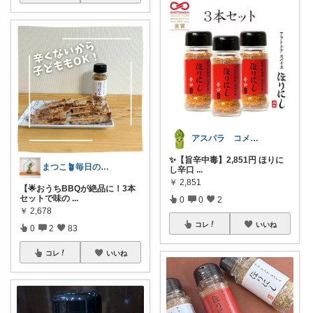
アスパラ コメントあまり出来ず🙇
✨【旨辛中毒】2,851円 ほりに
まつこ🪴毎日のくらし、ちょっと心地よく
し辛口
...
￥
2,851
【🌟おうちBBQが絶品に！3本
セットで味の
...
0
0
2
￥
2,678
コレ
いいね
0
2
83
コレ
いいね