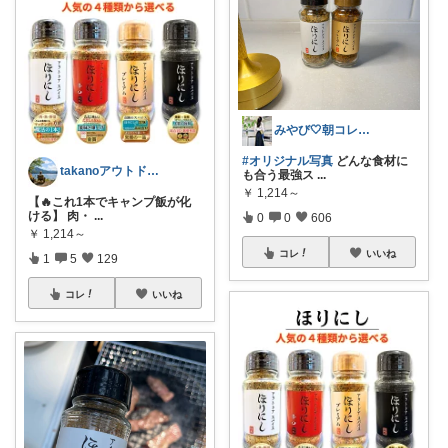
みやび‎🤍朝コレ、キッチン便利アイテム
#オリジナル写真
どんな食材に
takanoアウトドア好き
も合う最強ス
...
￥
1,214～
【🔥これ1本でキャンプ飯が化
ける】 肉・
...
0
0
606
￥
1,214～
コレ
いいね
1
5
129
コレ
いいね