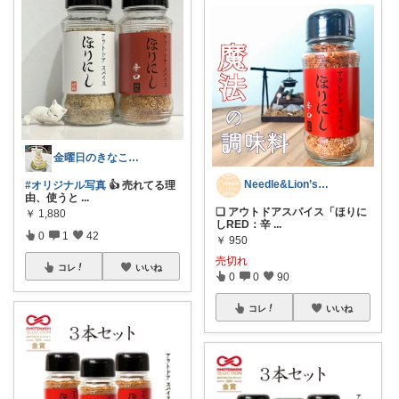
金曜日のきなこもち⛄️
Needle&Lion’s🏡経由感謝
#オリジナル写真
👍 売れてる理
由、使うと
...
❏ アウトドアスパイス「ほりに
￥
1,880
しRED：辛
...
0
1
42
￥
950
売切れ
コレ
いいね
0
0
90
コレ
いいね