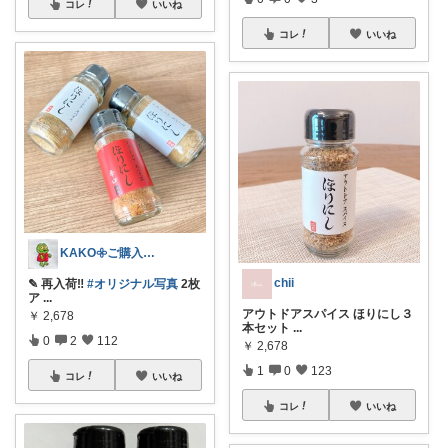
コレ
いいね
コレ
いいね
KAKO𖧷ご購入感謝𓅼
chii ‪
✎ 再入荷‼️
#オリジナル写真
2枚
ア
...
アウトドアスパイス ほりにし３
￥
2,678
本セット
...
0
2
112
￥
2,678
1
0
123
コレ
いいね
コレ
いいね