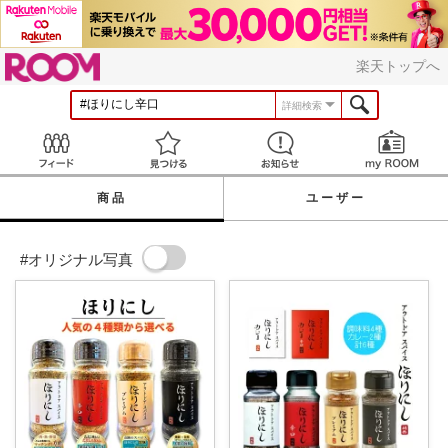
ROOM
楽天トップへ
詳細検索
Feed
見つける
お知らせ
商品
ユーザー
#オリジナル写真