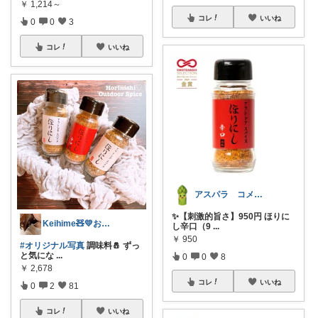
￥
1,214～
コレ
いいね
0
0
3
コレ
いいね
アスパラ コメントあまり出来ず🙇
✨【刺激的旨さ】950円 ほりに
Keihime🧸💛お礼プロフにて💐
し辛口（9
...
￥
950
#オリジナル写真
調味料🧂 ずっ
と気にな
...
0
0
8
￥
2,678
コレ
いいね
0
2
81
コレ
いいね