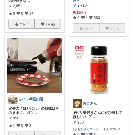
のが好きな
...
￥
2,710
￥
2,851
掲載終了
0
0
14
0
4
583
コレ
いいね
コレ
いいね
らい｜🌈経由購入に感謝！🌈
おじさん
定番の「ほりにし」の旨味はそ
🌶️ピリ辛好きさんにぜひ試して
のままに、ガツ
...
ほしい！ ア
...
￥
950
￥
950
1
0
2
おとさんゴルフ
...
さんのコレ！
0
0
3