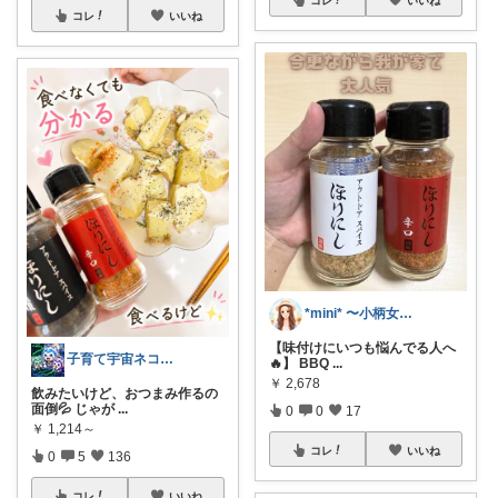
コレ
いいね
*mini* 〜小柄女子のゆる暮らし〜
【味付けにいつも悩んでる人へ
子育て宇宙ネコ🐈育児日用品ROOM🏠
🔥】 BBQ
...
￥
2,678
飲みたいけど、おつまみ作るの
面倒💦 じゃが
...
0
0
17
￥
1,214～
コレ
いいね
0
5
136
コレ
いいね