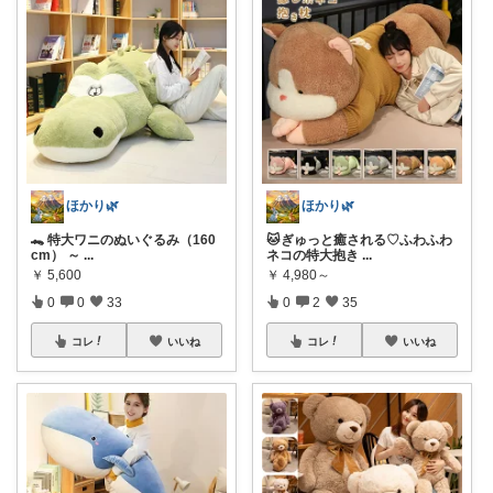
ほかり🌿
ほかり🌿
🐊 特大ワニのぬいぐるみ（160
🐱ぎゅっと癒される♡ふわふわ
cm） ～
...
ネコの特大抱き
...
￥
5,600
￥
4,980～
0
0
33
0
2
35
コレ
いいね
コレ
いいね