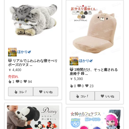
ほかり🌿
🐱 リアルでふわふわな寝そべり
ほかり🌿
ポーズのマヌ
...
😺 1時間だけ、そっと癒される
￥
4,400
座椅子 🧸
...
売切れ
￥
5,390
1
0
94
0
0
23
コレ
いいね
コレ
いいね