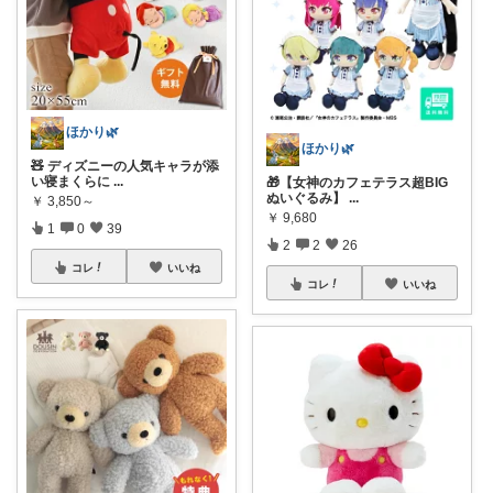
ほかり🌿
ほかり🌿
🧸 ディズニーの人気キャラが添
い寝まくらに
...
🎁【女神のカフェテラス超BIG
ぬいぐるみ】
...
￥
3,850～
￥
9,680
1
0
39
2
2
26
コレ
いいね
コレ
いいね