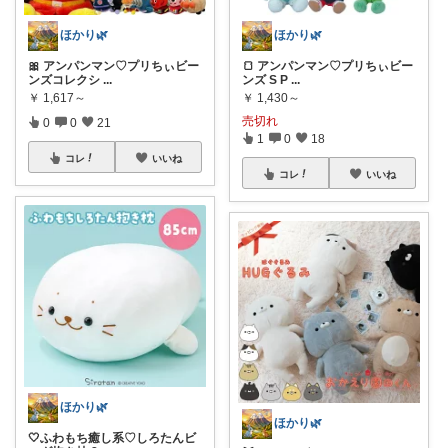
ほかり🌿
ほかり🌿
🎀 アンパンマン♡プリちぃビー
🍞 アンパンマン♡プリちぃビー
ンズコレクシ
...
ンズ S P
...
￥
1,617～
￥
1,430～
売切れ
0
0
21
1
0
18
コレ
いいね
コレ
いいね
ほかり🌿
ほかり🌿
🤍ふわもち癒し系♡しろたんビ