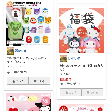
ほかり🌿
👜✨ ポケモン ぬいぐるみポシェ
ほかり🌿
ット（ショ
...
🎁✨ 2026 サンリオ 福袋（5点入
￥
2,160～
り）
...
0
0
22
￥
6,600
掲載終了
コレ
いいね
0
0
18
コレ
いいね