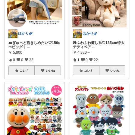
ほかり🌿
ほかり🌿
🐋ぎゅっと抱きしめたい♡150c
🧸ふわふわ癒し系♡135cm特大
mビッグく
...
テディベア
...
￥
5,800
￥
4,880～
0
0
33
1
0
22
コレ
いいね
コレ
いいね