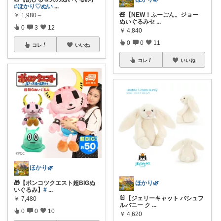
#ほかり♡ぬい
...
🧸【NEW！ふーごん。ジョー
￥
1,980～
ぬいぐるみセ
...
0
3
12
￥
4,840
0
0
11
コレ
いいね
コレ
いいね
ほかり🌿
🎁【ポンコツクエスト超BIGぬ
ほかり🌿
いぐるみ】
#
...
🐰【ジェリーキャット バシュフ
￥
7,480
ルバニー ク
...
0
0
10
￥
4,620