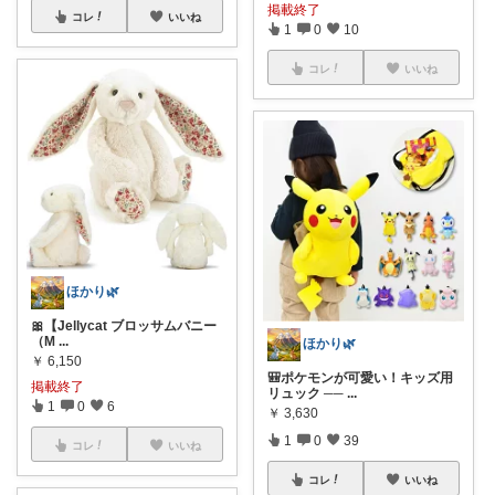
掲載終了
コレ
いいね
1
0
10
コレ
いいね
ほかり🌿
🎀【Jellycat ブロッサムバニー
（M
...
ほかり🌿
￥
6,150
🎒ポケモンが可愛い！キッズ用
掲載終了
リュック ──
...
1
0
6
￥
3,630
1
0
39
コレ
いいね
コレ
いいね