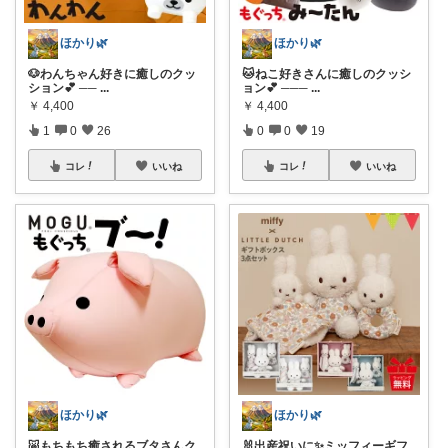
ほかり🌿
ほかり🌿
🐶わんちゃん好きに癒しのクッ
🐱ねこ好きさんに癒しのクッシ
ション💕 ──
...
ョン💕 ───
...
￥
4,400
￥
4,400
1
0
26
0
0
19
コレ
いいね
コレ
いいね
ほかり🌿
ほかり🌿
🐷もちもち癒されるブタさんク
🐰出産祝いに✨ミッフィーギフ