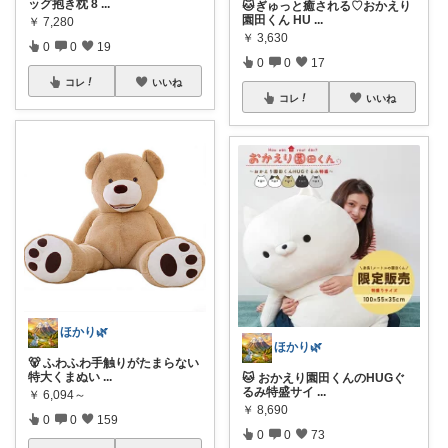
ッグ抱き枕 8
...
🐱ぎゅっと癒される♡おかえり
園田くん HU
...
￥
7,280
￥
3,630
0
0
19
0
0
17
コレ
いいね
コレ
いいね
ほかり🌿
ほかり🌿
🐻 ふわふわ手触りがたまらない
特大くまぬい
...
🐱 おかえり園田くんのHUGぐ
るみ特盛サイ
...
￥
6,094～
￥
8,690
0
0
159
0
0
73