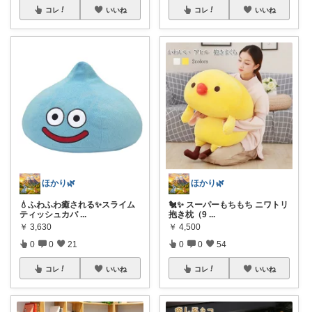
コレ
いいね
コレ
いいね
ほかり🌿
ほかり🌿
💧ふわふわ癒される✨スライム
🐔✨ スーパーもちもち ニワトリ
ティッシュカバ
...
抱き枕（9
...
￥
3,630
￥
4,500
0
0
21
0
0
54
コレ
いいね
コレ
いいね