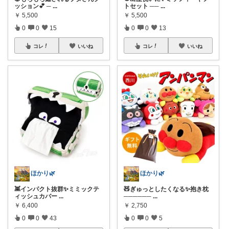
ッション💕 ─
...
トセット ──
...
￥
5,500
￥
5,500
0
0
15
0
0
13
コレ
いいね
コレ
いいね
ほかり🌿
ほかり🌿
👾インパクト抜群✨ミミックテ
🧸ぎゅっとしたくなる✨抱き枕
ィッシュカバー
...
──────
...
￥
6,400
￥
2,750
0
0
43
0
0
5