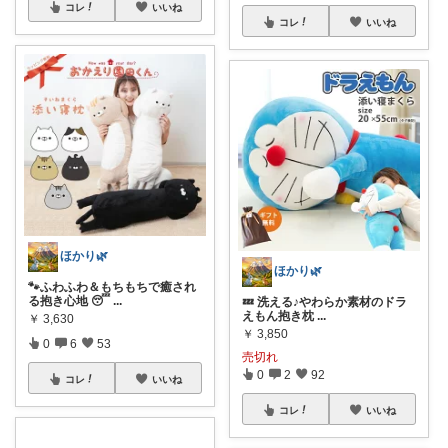
コレ
いいね
コレ
いいね
ほかり🌿
ほかり🌿
🐾ふわふわ＆もちもちで癒され
る抱き心地 😴
...
💤 洗える♪やわらか素材のドラ
えもん抱き枕
...
￥
3,630
￥
3,850
0
6
53
売切れ
0
2
92
コレ
いいね
コレ
いいね