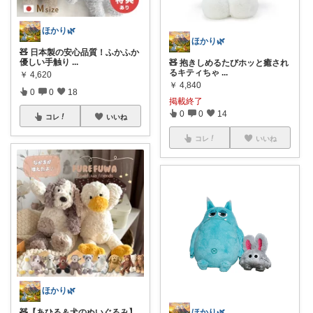
ほかり🌿
ほかり🌿
🧸 日本製の安心品質！ふかふか
優しい手触り
...
🧸 抱きしめるたびホッと癒され
るキティちゃ
...
￥
4,620
￥
4,840
0
0
18
掲載終了
0
0
14
コレ
いいね
コレ
いいね
ほかり🌿
🧸【あひる＆犬のぬいぐるみ】
ほかり🌿