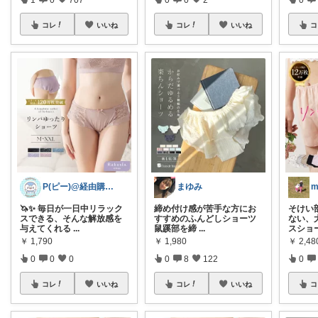
コレ
いいね
コレ
いいね
コ
P(ピー)@経由購入します！
まゆみ
🦄✨ 毎日が一日中リラック
締め付け感が苦手な方にお
そけい
スできる、そんな解放感を
すすめのふんどしショーツ
ない、
与えてくれる
...
鼠蹊部を締
...
スショ
￥
1,790
￥
1,980
￥
2,4
0
0
0
0
8
122
0
コレ
いいね
コレ
いいね
コ