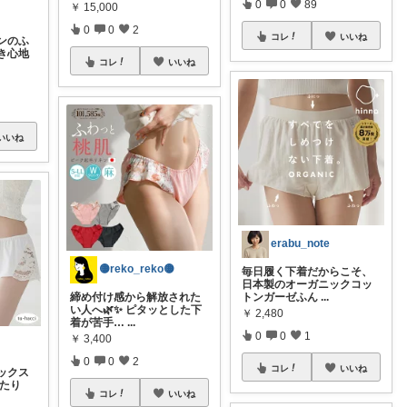
0
0
89
￥
15,000
0
0
2
コレ
いいね
ンのふ
き心地
コレ
いいね
いいね
erabu_note
🟡reko_reko🟡
毎日履く下着だからこそ、
日本製のオーガニックコッ
締め付け感から解放された
トンガーゼふん
...
い人へ🌿✨ ピタッとした下
￥
2,480
着が苦手…
...
0
0
1
￥
3,400
0
0
2
コレ
いいね
ックス
ったり
コレ
いいね