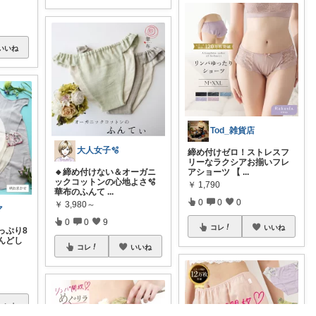
いいね
Tod_雑貨店
大人女子🫧
締め付けゼロ！ストレスフ
リーなラクシアお揃いフレ
🔸締め付けない＆オーガニ
アショーツ 【
...
ックコットンの心地よさ🫧
￥
1,790
華布のふんて
...
0
0
0
￥
3,980～
マ
0
0
9
コレ
いいね
っぷり8
んどし
コレ
いいね
いいね