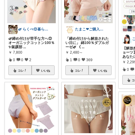
🌿 らくべ😊暮らしの知恵といいもの
たまこ❤ご購入感謝！
🌿締め付けが苦手な方へ😊
「締め付けから解放された
オーガニックコットン100％
い日に」 綿100％ダブルガ
✨鼠蹊部
...
ーゼ🌿 《
...
【解放
￥
7,800
￥
2,480～
ョーツ
あなた
0
0
2
1
0
369
￥
2,2
0
コレ
いいね
コレ
いいね
コ