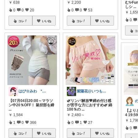
￥
638
￥
2,200
む✨Fu
しシ
...
0
0
20
0
0
53
￥
1,65
0
コレ
いいね
コレ
いいね
コ
はぴ☆みわ *美容と健康・時短＆キッズ*
紫陽花@いつもありがとうございます💕
【07月04日20:00～マラソ
🌿リンパ解放💖締め付け感
ン中20％OFF！ 鼠径部を締
が苦手な方におすすめ🌿 綿
...
100％の
...
【よりど
￥
1,584
￥
2,480～
4 19
￥
1,79
1
0
366
0
1
27
0
コレ
いいね
コレ
いいね