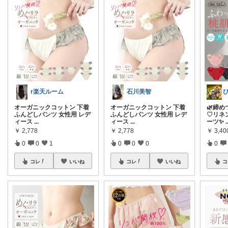
r楽天ルーム
石川美智
オーガニックコットン 下着
オーガニックコットン 下着
🌿締
ふんどしパンツ 女性用 レデ
ふんどしパンツ 女性用 レデ
♡リネ
ィース
...
ィース
...
ーツ✨
.
￥
2,778
￥
2,778
￥
3,40
0
0
1
0
0
0
0
コレ
いいね
コレ
いいね
コ