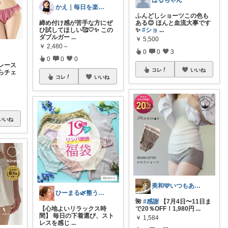
はるちゃん
かえ｜毎日を楽しむ
ふんどしショーツこの色も
締め付け感が苦手な方にぜ
ある😊 ほんと血流大事です
ひ試してほしい🥰🤍✨ この
✨
#ショ
...
ダブルガー
...
￥
5,500
￥
2,480～
0
0
3
0
0
0
レース
コレ
いいね
らチェ
コレ
いいね
いいね
美和🩷いつもありがとう
ひーまる🌿整う暮らしと成分美容
🌺
#感謝
【7月4日〜11日ま
【心地よいリラックス時
で20％OFF！1,980円
...
間】 毎日の下着選び、スト
￥
1,584
レスを感じ
...