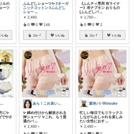
リルの
ふんどしショーツ✨
#オーガ
《ふんティ専用 布ライナ
ョーツ
ニックコットン
#ふんどし
ー》布ナプキン おりもの
ショー
...
[ふんどしパ
...
￥
2,480
￥
1,760～
0
0
148
0
0
2
いいね
コレ
いいね
コレ
いいね
りずこ🍋5歳母ちゃん
あら！これ良いわね～
新米パパRinsuke
方に✨
✨ 締め付けから解放される
忙しい毎日でもリラックス
ゼでやさ
神ショーツ ✨ ​これ、もう普
しながらおしゃれを楽しみ
通のパ
...
たい女性におす
...
￥
2,480～
￥
2,480～
0
0
81
0
0
0