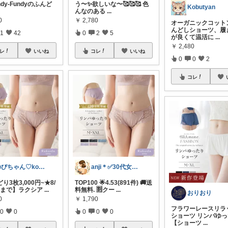
ndy-Fundyのふんど
う〜✨️欲しいな〜🥰🥰🥰 色
Kobutyan
んなのある
...
0
￥
2,780
オーガニックコット
んどしショーツ、履
1
42
0
2
5
が良くて温活に
...
￥
2,480
レ
いいね
コレ
いいね
0
0
2
コレ
のびちゃん♡korati
anji＊✅30代女性売上ランキング🏆
り3枚3,000円~★8/
TOP100 🌟4.53(891件) 🚚送
:59まで】ラクシア
...
料無料. 🈹クー
...
おりおり
0
￥
1,790
フラワーレースリラ
0
0
0
0
0
ショーツ リンパゆ
【ショーツ
...