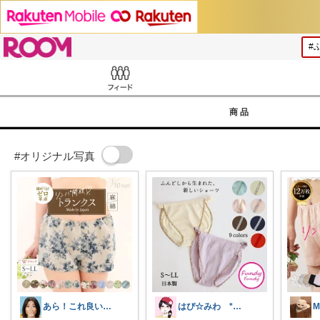
ROOM
Feed
商品
#オリジナル写真
あら！これ良いわね～
はぴ☆みわ *美容と健康・時短＆キッズ*