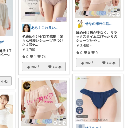
せなの海外生活ノート
あら！これ良いわね～
締め付け感が少なく、リラ
​💕締め付けゼロで感動！楽
ックスタイムにぴったりの
ちん可愛いショーツ見つけ
ショーツ✨ や
...
🌱
たよ🥹✨ ​
...
￥
2,480～
￥
1,790
解放！T
0
0
9
京ベーシ
0
1
74
コレ
いいね
コレ
いいね
いいね