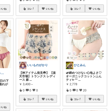
いいね
コレ
いいね
コレ
いいね
いいものがかり
ひとみん
【神アイテム発見😳】 【楽
🌿締めつけない心地よさ♡
ひーまる🌿整う暮らしと成分美容
天市場】トランクス レディ
オーガニックコットンふん
ース 麻
...
ティ✨ **
...
毎日の下
￥
3,400～
￥
2,778
蒸れが
0
0
0
0
0
20
コレ
いいね
コレ
いいね
いいね