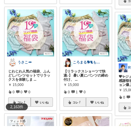
コ
うさこ🥕
ころまる🐕🐈もふもふ愛好家💓
R
じわじわ人気の福袋、ふん
【リラックスショーツで快
どしパンツセットでリラッ
適♪】 暑い夏にパンツの締め
💖✨ジ
クスを体験しま
...
付け、
...
感謝祭
￥
15,000
￥
15,000
ョン爆
￥
15,0
0
0
0
0
1
0
0
コレ
いいね
コレ
いいね
2,163
件
コ