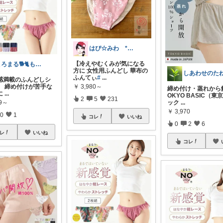
はぴ☆みわ *美容と健康・時短＆キッズ*
【冷えやむくみが気になる
ころまる🐕🐈もふもふ愛好家💓
方に 女性用ふんどし 華布の
しあわせのたね
ふんてぃ
#
...
感満載のふんどしシ
￥
3,980～
】 締め付けが苦手な
締め付け・蒸れから
に
...
OKYO BASIC（東
2
5
231
99～
ック
...
￥
3,970
0
1
コレ
いいね
0
2
6
レ
いいね
コレ