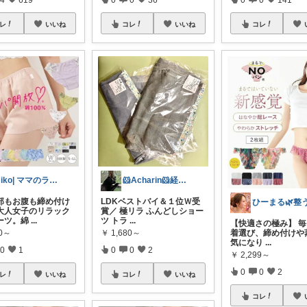
レ
いいね
コレ
いいね
コレ
miko| ママのラク家事＆大人可愛い
🐹Acharin🐹経由感謝します
部もお腹も締め付け
LDKベストバイ＆１位Ｗ受
大人女子のリラック
賞／ 極リラ ふんどしショー
ーツ。綿
...
ツ トラ
...
【快適さの極み】 
80～
￥
1,680～
着選び、締め付けや
気になり
...
0
1
0
0
2
￥
2,299～
0
0
2
レ
いいね
コレ
いいね
コレ