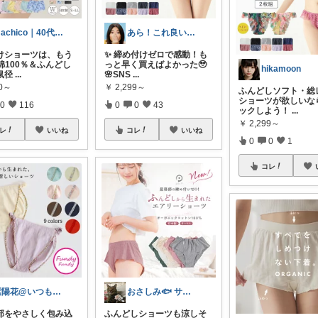
machico｜40代 転勤族パート主婦
あら！これ良いわね～
けショーツは、もう
✨ 締め付けゼロで感動！も
綿100％＆ふんどし
っと早く買えばよかった🥹
hikamoon
鼠径
...
🌸 ​SNS
...
80～
￥
2,299～
ふんどしソフト・総
ショーツが欲しいな
0
116
0
0
43
ックしよう！
...
￥
2,299～
レ
いいね
コレ
いいね
0
0
1
コレ
紫陽花@いつもありがとうございます💕
おさしみ🐟 サボり中。ご挨拶あり↓
径部をやさしく包み込
ふんどしショーツも涼しそ