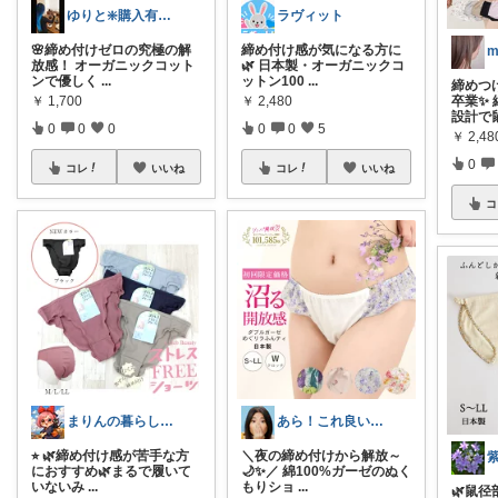
ゆりと​​​​❇️購入有難うございます!
ラヴィット
​🌸締め付けゼロの究極の解
締め付け感が気になる方に
放感！ オーガニックコット
🌿 日本製・オーガニックコ
ンで優しく
...
ットン100
...
締めつ
￥
1,700
￥
2,480
卒業✨ 
設計で
0
0
0
0
0
5
￥
2,4
0
コレ
いいね
コレ
いいね
コ
まりんの暮らしと体整え癒しROOM🌈
あら！これ良いわね～
⭐︎ 🌿締め付け感が苦手な方
＼夜の締め付けから解放～
におすすめ🌿まるで履いて
🌙✨／ 綿100%ガーゼのぬく
いないみ
...
もりショ
...
🌿鼠