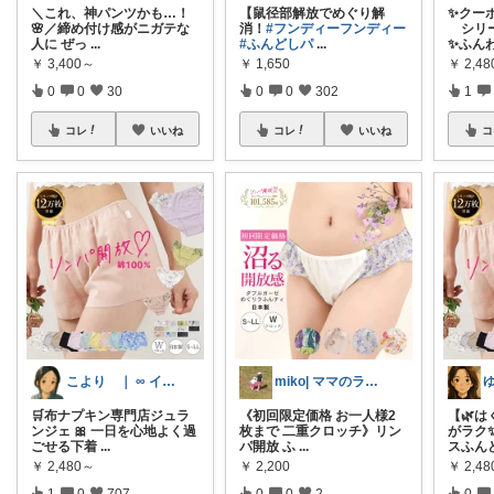
＼これ、神パンツかも…！
【鼠径部解放でめぐり解
✨クーポ
🌸／ ​締め付け感がニガテな
消！
#フンディーフンディー
シリー
人に ぜっ
...
#ふんどしパ
...
✨ふん
￥
3,400～
￥
1,650
￥
2,4
0
0
30
0
0
302
1
コレ
いいね
コレ
いいね
コ
こより ｜ ∞ イヤイライケレ ∞
miko| ママのラク家事＆大人可愛い
🛒布ナプキン専門店ジュラ
《初回限定価格 お一人様2
【🌿
ンジェ 🎀 一日を心地よく過
枚まで 二重クロッチ》リン
がラク
ごせる下着
...
パ開放 ふ
...
スふん
￥
2,480～
￥
2,200
￥
2,4
1
0
707
0
0
2
0