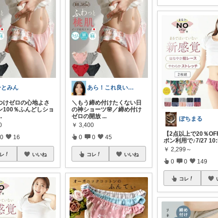
ひとみん
あら！これ良いわね～
めつけゼロの心地よさ
＼もう締め付けたくない日
ン100％ふんどしショ
の神ショーツ🌸／ ​締め付け
..
ゼロの開放
...
ぽちまる
0
￥
3,400
【2点以上で20％OF
0
16
0
0
45
ポン利用で♪7/27 10:
￥
2,299～
レ
いいね
コレ
いいね
0
0
149
コレ