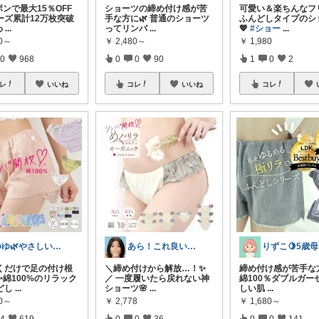
ンで最大15％OFF
ショーツの締め付け感が苦
可愛い＆楽ちんなフ
ズ累計12万枚突破
手な方に🌿 普通のショーツ
ふんどしタイプのシ
わ
...
ってリンパ
...
💖
#ショー
...
80～
￥
2,480～
￥
1,980
0
968
0
0
90
1
0
2
レ
いいね
コレ
いいね
コレ
ゆゆ🌿やさしい暮らしROOM
あら！これ良いわね～
はくだけで足の付け根
＼締め付けから解放…！✨
締め付け感が苦手な
✨綿100%のリラック
／ 一度履いたら戻れない神
綿100％ダブルガー
どし
...
ショーツ🌸
...
しい肌
...
80～
￥
2,778
￥
1,680～
4
619
0
0
36
0
0
141