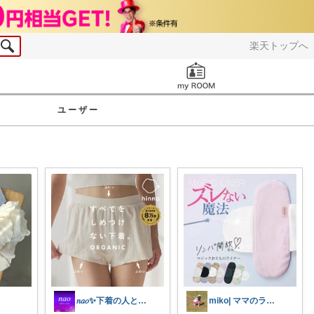
楽天トップへ
お知らせ
ユーザー
𝑛𝑎𝑜✨下着の人と呼ばれたい♡
miko| ママのラク家事＆大人可愛い