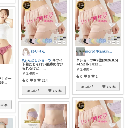
ゆりりん
moro@Ranking ROOM
#ふんどしショーツ
キツイ
👙ショーツ👑9位(2026.8.5)
下着だとそけい部締め付け
⭐4.52 📝3,812
...
られるけど、
...
￥
2,480～
￥
2,480～
0
0
1
F！クー
0
0
214
59
...
コレ
いいね
コレ
いいね
いいね