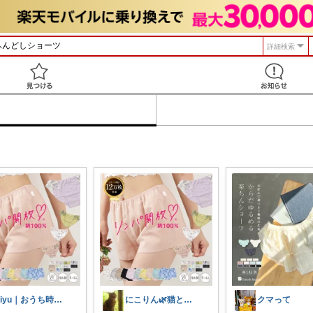
詳細検索
見つける
Miyu｜おうち時間の小さな幸せ🌸
にこりん🌿猫と暮らす主婦のROOM😹
クマって