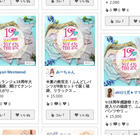
レ
いいね
コレ
いいね
￥
2,090
0
0
4
コレ
yan Westwood
みーちゃん
ュランジェ18周年大
🌞夏の救世主！ふんどしパ
福袋、開けてテンシ
ンツが8枚セットで届く福
上がり
...
袋、リラックス
...
aki@1児👧マ
00
￥
15,000
✨18周年感謝祭！た
0
0
0
0
1
枚入りの福袋で、ふ
パンツやリ
...
レ
いいね
コレ
いいね
￥
15,000
0
0
0
コレ