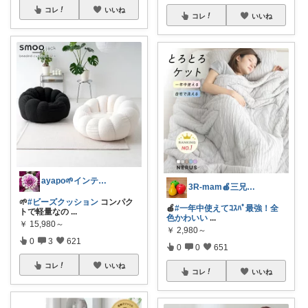
コレ
いいね
コレ
いいね
ayapo🌱インテリア&雑貨
3R-mam🍎三兄弟母
🌱
#ビーズクッション
コンパク
🍎
#一年中使えてｺｽﾊﾟ最強！全
トで軽量なの
...
色かわいい
...
￥
15,980～
￥
2,980～
0
3
621
0
0
651
コレ
いいね
コレ
いいね