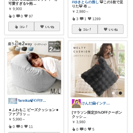
#ゆきとらの推し
🐯この1枚で足
可愛すぎる✨抱
...
りた🐯 布
...
￥
9,900
￥
2,980～
0
0
97
3
1
1289
コレ
いいね
コレ
いいね
🦄reika🍃ｲﾝﾃﾘｱ🕊感謝💐
けんだ🤗インテリア多め
🔸ふわもこ ビーズクッション🔸
[マラソン限定]5%OFFクーポン
ファブリッ
...
クッシ
...
￥
5,990～
￥
3,980
0
0
11
0
0
5