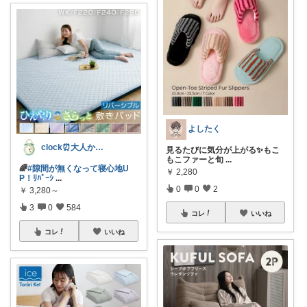
よしたく
clock⏰大人かわいい
見るたびに気分が上がる✨もこ
もこファーと旬
...
🌈
#隙間が無くなって寝心地U
￥
2,280
P！ﾘﾊﾞｰｼ
...
0
0
2
￥
3,280～
3
0
584
コレ
いいね
コレ
いいね