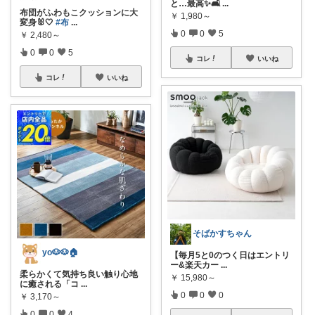
と…最高✨🛋️
...
布団がふわもこクッションに大
￥
1,980～
変身🐰🤍
#布
...
0
0
5
￥
2,480～
0
0
5
コレ
いいね
コレ
いいね
そばかすちゃん
yo🐶🐶🏠
【毎月5と0のつく日はエントリ
ー&楽天カー
...
柔らかくて気持ち良い触り心地
￥
15,980～
に癒される「コ
...
0
0
0
￥
3,170～
0
0
4