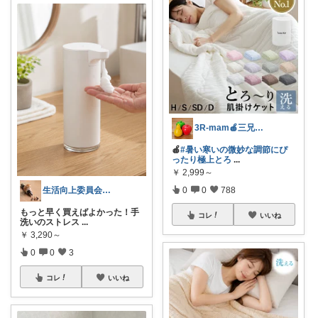
3R-mam🍎三兄弟母
🍎
#暑い寒いの微妙な調節にぴ
ったり極上とろ
...
￥
2,999～
0
0
788
生活向上委員会会長さっちゃん
もっと早く買えばよかった！手
コレ
いいね
洗いのストレス
...
￥
3,290～
0
0
3
コレ
いいね