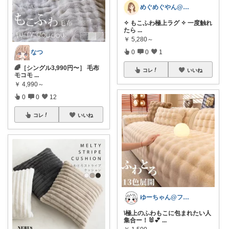
めぐめぐやん@2児ママ×ゆるっと暮らし
✧ もこふわ極上ラグ ✧ 一度触れ
たら
...
￥
5,280～
0
0
1
なつ
🌈［シングル3,990円〜］ 毛布
コレ
いいね
モコモ
...
￥
4,990～
0
0
12
コレ
いいね
ゆーちゃん@フォロワーさまから購入💕
\極上のふわもこに包まれたい人
集合ー！🐰💕
...