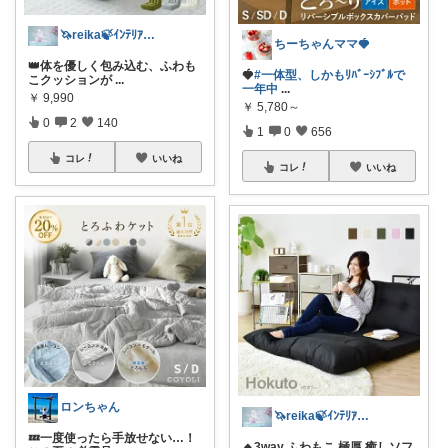
🦄reika🍃ｲﾝﾃﾘｱ🕊感謝💐
ちーちゃんママ🍓
👑体を優しく包み込む、ふわも
🍓
#一体型、しかもﾘﾊﾞｰｼﾌﾞﾙで
こクッションが
...
一年中
...
￥
9,990
￥
5,780～
0
2
140
1
0
656
コレ
いいね
コレ
いいね
ロンちゃん
🦄reika🍃ｲﾝﾃﾘｱ🕊感謝💐
💤一度使ったら手放せない…！
🔸3way ふわもこ 極厚 癒しソフ