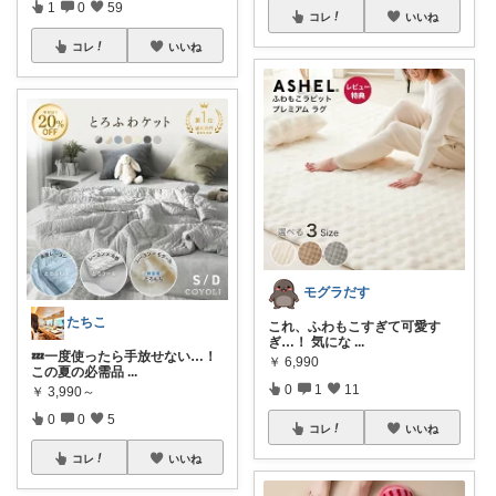
1
0
59
コレ
いいね
コレ
いいね
モグラだす
たちこ
これ、ふわもこすぎて可愛す
ぎ…！ 気にな
...
💤一度使ったら手放せない…！
￥
6,990
この夏の必需品
...
0
1
11
￥
3,990～
0
0
5
コレ
いいね
コレ
いいね