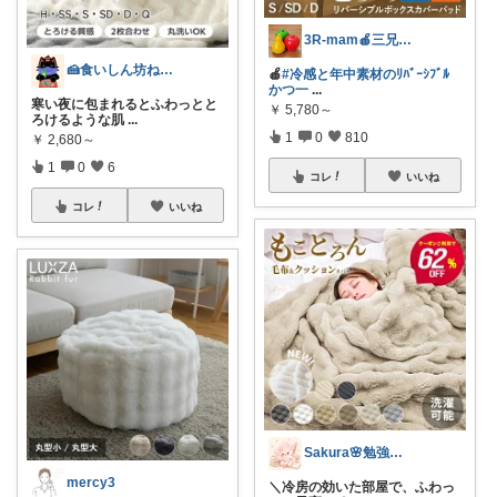
3R-mam🍎三兄弟母
🍰食いしん坊ねっこ🍩毎日タロット占い
🍎
#冷感と年中素材のﾘﾊﾞｰｼﾌﾞﾙ
かつ一
...
寒い夜に包まれるとふわっとと
￥
5,780～
ろけるような肌
...
1
0
810
￥
2,680～
1
0
6
コレ
いいね
コレ
いいね
Sakura🌸勉強と暮らし愛用品
mercy3
＼冷房の効いた部屋で、ふわっ