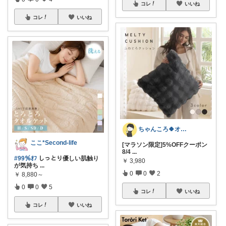
コレ
いいね
コレ
いいね
ちゃんころ🍀オリ写/インテリア/キッズ
ここ*Second-life
[マラソン限定]5%OFFクーポン
8/4
...
#99％ｵﾌ
しっとり優しい肌触り
￥
3,980
が気持ち
...
0
0
2
￥
8,880～
0
0
5
コレ
いいね
コレ
いいね