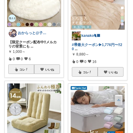
おからっと@子育てに余裕を✨
kanako🐈‍⬛
【限定クーポン配布中‼️メルカ
#🉐最大クーポン▶️1,776円〜‼️2
リの背景にも
...
0
...
￥
1,000～
￥
8,880～
0
0
6
0
0
16
コレ
いいね
コレ
いいね