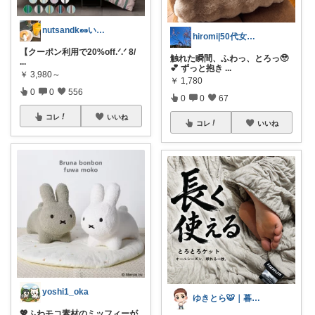
nutsandk🥜いつも感謝です◡̈♡
hiromi|50代女性の暮らしおすすめ
【クーポン利用で20%off.ᐟ.ᐟ 8/
触れた瞬間、ふわっ、とろっ🥹
...
💕 ずっと抱き
...
￥
3,980～
￥
1,780
0
0
556
0
0
67
コレ
いいね
コレ
いいね
yoshi1_oka
ゆきとら🐯｜暮らしをラクにしたいパパ
💖ふわモコ素材のミッフィーが