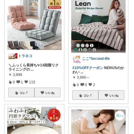
トラネコ
ここ*Second-life
＼ふっくら長持ち✨14段階リク
#10%OFFクーポン
NERUSのか
ライニングの
...
わい
...
￥
3,999
￥
3,980～
0
1
115
0
0
2
コレ
いいね
コレ
いいね