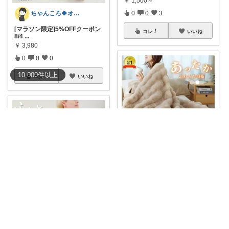
￥
1,500～
0
0
3
ちゃんころ🍀オリ写/インテリア/キッズ
[マラソン限定]5%OFFクーポン
コレ
いいね
8/4
...
￥
3,980
0
0
0
10,000
件
以上
コレ
いいね
ポニー🐎暮らし快適を目指すパパ
⭐️ふわとろ毛布・ひざ掛け⭐️ 【8/
5限
...
￥
4,880～
0
0
1
Aoi
☘️【8/4 20時〜クーポンで最大9
コレ
いいね
0%
...