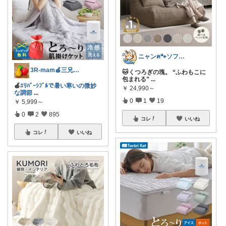
ニャンฅ🐾ソファでくつろぐ猫🐱💕
3R-mam🍎三兄弟母
🐱くつろぎの塊。 “ふわもこに
包まれる”
...
🍎
#ﾘﾊﾞｰｼﾌﾞﾙで暑い寒いの微妙
￥
24,990～
な調節
...
0
1
19
￥
5,999～
0
2
895
コレ
いいね
コレ
いいね