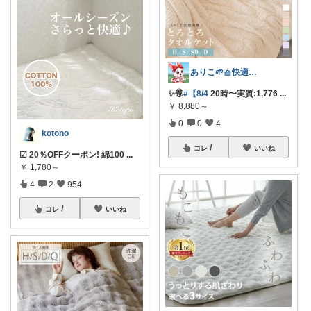
ありこ🌱🧺快適な暮らし雑貨🌻
✨️🉐
#【8/4
20時〜実質:1,776
...
￥
8,880～
0
0
4
kotono
コレ
いいね
☑︎ 20％OFFクーポン! 綿100
...
￥
1,780～
4
2
954
コレ
いいね