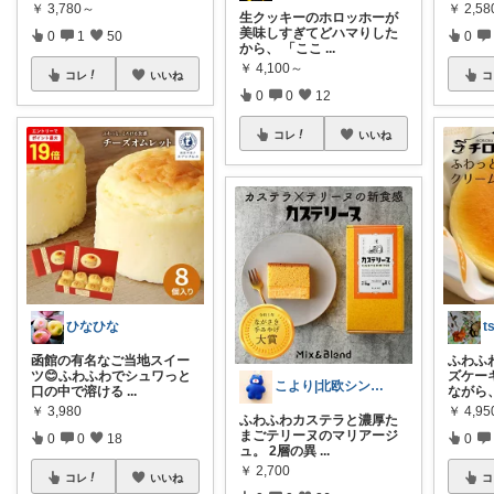
￥
3,780～
￥
2,58
生クッキーのホロッホーが
美味しすぎてどハマりした
0
1
50
0
から、 「ここ
...
￥
4,100～
コレ
いいね
コ
0
0
12
コレ
いいね
ひなひな
t
函館の有名なご当地スイー
ふわふ
ツ😊ふわふわでシュワっと
ズケーキ
こより|北欧シンプル淡色大好き保育士
口の中で溶ける
...
ながら
￥
3,980
￥
4,95
ふわふわカステラと濃厚た
まごテリーヌのマリアージ
0
0
18
0
ュ。 2層の異
...
￥
2,700
コレ
いいね
コ