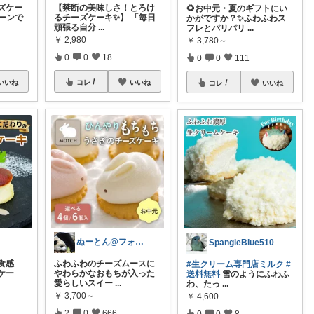
ズケー
【禁断の美味しさ！とろけ
🌻お中元・夏のギフトにい
プーンで
るチーズケーキ✨】 「毎日
かがですか？✨ふわふわス
頑張る自分
...
フレとパリパリ
...
￥
2,980
￥
3,780～
0
0
18
0
0
111
いいね
コレ
いいね
コレ
いいね
ぬーとん@フォロバ100％
SpangleBlue510
る食感
ふわふわのチーズムースに
#生クリーム専門店ミルク
#
ケー
やわらかなおもちが入った
送料無料
雪のようにふわふ
愛らしいスイー
...
わ、たっ
...
￥
3,700～
￥
4,600
2
0
666
0
0
8