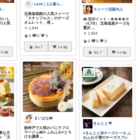
Leon｜2人暮らしの準備室
さんパパ（経由購入ありがとうございます）
スイーツ沼案内人
北海道函館の人気スイーツ
「スナッフルス」のチーズ
おいし
🧀 沼ポイント：★★★★☆
オムレット、僕
...
スの人気
（4.7/5） 北海道産チーズを
贅沢
...
￥
1,944
￥
1,944
0
0
5
0
0
0
コレ
いいね
いいね
コレ
いいね
まいはな🪷
きんとと💜
🎂神戸で人気のバニラフロ
マージュ🧀✨ ふわふわ×とろ
厚な天
#きんととꕥチーズケーキ
ふ
ける濃厚
...
✨ 「天
わふわ小雪のチーズスフレ