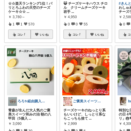
☆☆楽天ランキング1位！パ
😺 チーズケーキハウス チロ
#きん
リとろふわの天空のチーズ
ル クリームチーズケーキ
わしゅ
ケーキ☆☆
...
岩手
...
チーズ
￥
3,780～
￥
4,950
￥
2,58
1
1
570
0
0
55
0
コレ
いいね
コレ
いいね
コ
ろろ✨経由購入感謝✨
ご褒美スイーツROOM🍰購入感謝です♪
b
青森が生んだ大人気のご褒
チーズケーキのねっとり系
特別な
美スイーツ和みの治 朝の八
もいいけど、しっとり系な
の日 4
甲田（5個入
...
らこっちも捨て
...
リ」🎂
￥
3,090
￥
2,999
￥
4,30
0
3
30
0
0
6
0