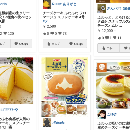
aorin
Ruu☆ ありがとうございます(^-^)
海道根釧産の生クリー
チーズケーキ ふわふわ フロ
役！2種食べ比べセッ
マージュ スフレケーキ 4号
ふわっと、とろける
4層
...
#テ
...
さ🧀✨ スナッフル
チーズオムレ
...
0
￥
2,580
￥
12,000～
2
120
0
0
73
0
1
11
レ
いいね
コレ
いいね
コレ
LIFE*77*🌹
こゆき
わふわ食感が人気の
ℳ𝒾𝓌𝒶𝓀ℴ
ケーキ、スフレチー
ふわっと軽いのに濃
キで口当
...
空のチーズケーキ🍰