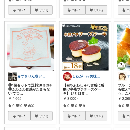
コレ
いいね
コレ
いいね
コ
みずきりん😄8/6日お買い上げ感謝
しゅがー@美味しいスイーツや雑貨紹介
ア
🉐4個セットで送料10％OFF
【🧀✨ふわしゅわ食感に感
ブルー
🉐ふわふわ食感がたまらな
動♡半熟プチチーズケー
も教え
い てつ
...
キ】 ひと口食
...
う、こ
￥
4,665
￥
8,000～
￥
2,36
0
0
600
0
0
9
0
コレ
いいね
コレ
いいね
コ