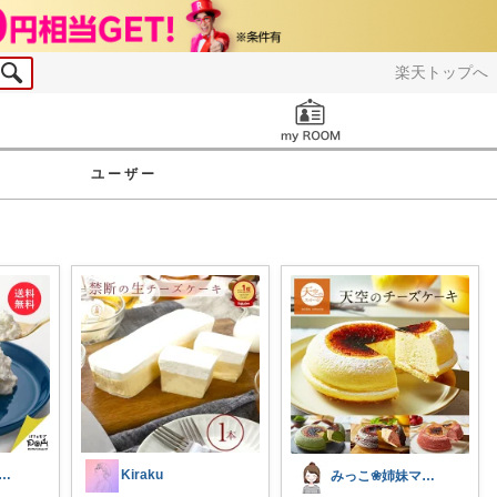
楽天トップへ
お知らせ
ユーザー
りおり ☆ 上限🙏
Kiraku
みっこ❀姉妹ママ👭