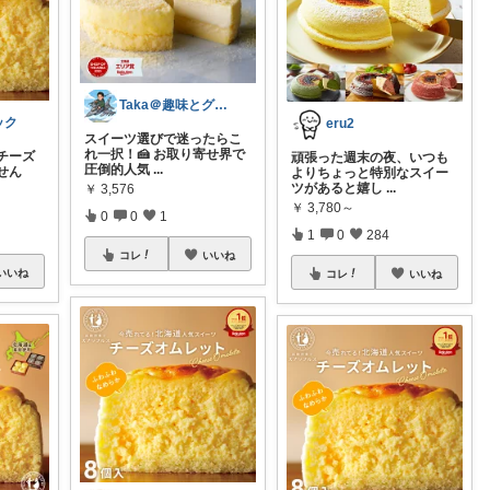
Taka＠趣味とグルメのパパROOM
ック
eru2
スイーツ選びで迷ったらこ
れ一択！🍰 お取り寄せ界で
チーズ
頑張った週末の夜、いつも
圧倒的人気
...
せん
よりちょっと特別なスイー
ツがあると嬉し
...
￥
3,576
￥
3,780～
0
0
1
1
0
284
コレ
いいね
いいね
コレ
いいね