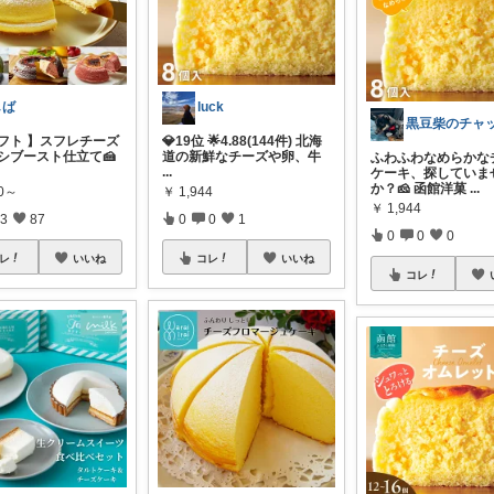
しば
luck
黒豆柴のチャ
ギフト 】スフレチーズ
💎19位 🌟4.88(144件) 北海
 シブースト仕立て🍰
道の新鮮なチーズや卵、牛
ふわふわなめらかな
...
ケーキ、探していま
か？🧀 函館洋菓
...
80～
￥
1,944
￥
1,944
3
87
0
0
1
0
0
0
レ
いいね
コレ
いいね
コレ