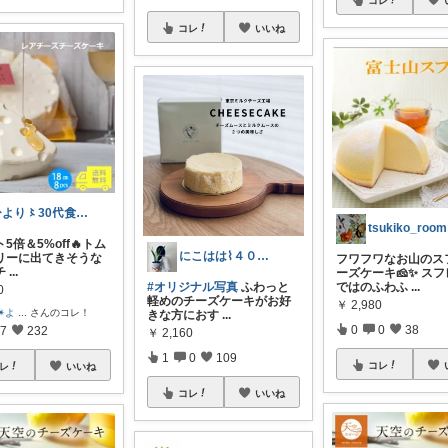
コレ
コレ
いいね
ひより〻30代食いしん坊夫婦
tsukiko_room
5倍＆5%off🔥トム
にこはは⌇４０代心地いい暮らし
リーに出てきそうな
フワフワなお山のス
チ
...
ーズケーキ🧀✨ ス
#オリジナル写真
ふわっと
ではのふわふ
...
0
軽めのチーズケーキがお好
￥
2,980
✴︎よ
...
さんのコレ！
きな方におす
...
0
0
38
7
232
￥
2,160
1
0
109
コレ
レ
いいね
コレ
いいね