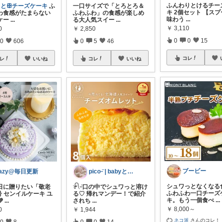
ふんわりとけるチー
ととꕥチーズケーキ
ふ
一口サイズで「とろとろ＆
キ 2個セット 【ス
わ食感がたまらない
ふわふわ」の食感が楽しめ
味わう
...
ケー
...
る大人気スイー
...
￥
3,110
0
￥
2,850
0
0
15
0
606
0
5
46
コレ
レ
いいね
コレ
いいね
ブービー
azy@毎日更新
picoᵕ̈ | babyと暮らし
シュワっとなくな
日に贈りたい「敬老
𓍯ᵕ̈口の中でシュワっと溶け
ふわふわ一口チーズ
号 センイルケーキ ユ
る♡ 帰れマンデー！で紹介
キ。もう一個食べ
...

...
されち
...
￥
8,000～
0
￥
1,944
ネコ派
さんのコレ！
0
8
0
0
14