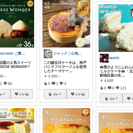
You:room ご褒美スイーツ🧁
ジャック｜心地いい暮らしの雑貨
taorin
も話題の人気スイーツ
この誕生日ケーキは、神戸
HEESE WONDER♡
バニラフロマージュを使用
🍰雪のようにふわふ
したチーズケー
...
ミルクケーキ🍰 ・
釧地区産の生
...
000～
￥
3,390～
￥
4,600
1
80
0
1
3
0
0
121
レ
いいね
コレ
いいね
コレ