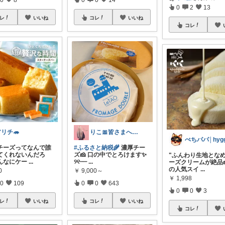
0
2
13
レ
いいね
コレ
いいね
コレ
リチ🦔
りこ🎀皆さまへ心から感謝🩶
チーズってなんで誰
#ふるさと納税🌾
濃厚チー
てくれないんだろ
ズ🧀 口の中でとろけます✨
"ふんわり生地とな
んなにケー
...
୨୧┈┈
...
ーズクリームが絶品
の人気スイ
...
0
￥
9,000～
￥
1,998
0
109
0
0
643
0
0
3
レ
いいね
コレ
いいね
コレ