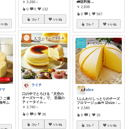
🚛送料無
...
￥
3,390～
￥
2,836
0
0
132
0
1
567
コレ
いいね
いいね
コレ
いいね
ライチ
ママ
alice
口の中でとろける「天空の
チーズケーキ」で、 至福の
♡ ご褒
⌇ふんわりしっとりのチーズ
ティータイム
...
 毎年ふ
フロマージュ🧀🍴 ☑size :
...
￥
3,780～
￥
2,580
0
0
36
0
1
35
コレ
いいね
コレ
いいね