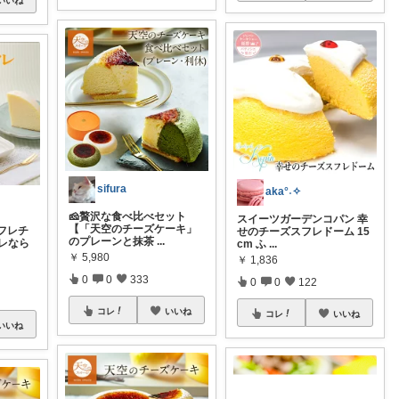
いいね
sifura
aka°˖✧
🧀贅沢な食べ比べセット
スイーツガーデンコパン 幸
【「天空のチーズケーキ」
フレチ
せのチーズスフレドーム 15
のプレーンと抹茶
...
フレなら
cm ふ
...
￥
5,980
￥
1,836
0
0
333
0
0
122
コレ
いいね
コレ
いいね
いいね