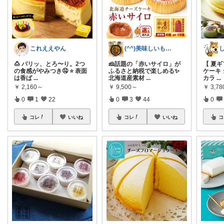
これええやん
(^^)美味しいもの好き😁
🍮 パリッ、とろ〜り。2つ
🧀話題の「赤いサイロ」が
【 夏
の食感がやみつき🤤 ⭐ 表面
ふるさと納税で楽しめる✨
ケーキ
は香ば
...
北海道産素材
...
カラ
...
￥
2,160～
￥
9,500～
￥
3,7
0
1
22
0
3
44
0
コレ
いいね
コレ
いいね
コ