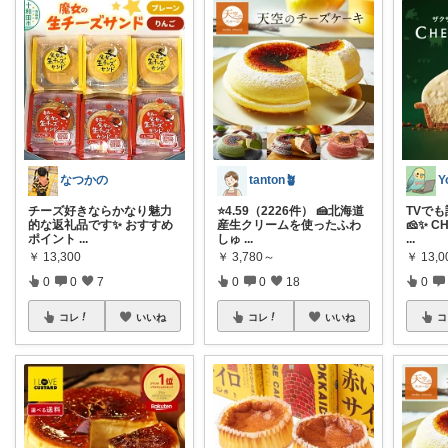
なつかの
tanton🪴
チーズ好きならかなり魅力
⭐4.59（2226件） 🍰北海道
TVで
的な返礼品です✨ おすすめ
産生クリームを使ったふわ
🧀✨ C
ポイント
...
しゅ
...
...
￥
13,300
￥
3,780～
￥
13,
0
0
7
0
0
18
0
コレ
いいね
コレ
いいね
コ