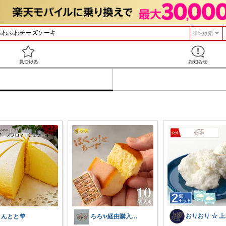
詳細検索
見つける
お
きんとと💜
ろろ✨経由購入感謝✨