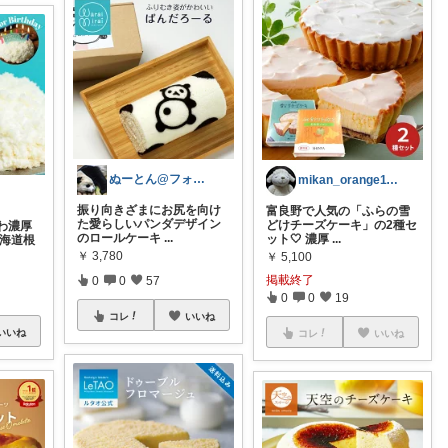
ぬーとん@フォロバ100％
mikan_orange1113
振り向きざまにお尻を向け
富良野で人気の「ふらの雪
た愛らしいパンダデザイン
どけチーズケーキ」の2種セ
わ濃厚
のロールケーキ
...
ット🤍 濃厚
...
北海道根
￥
3,780
￥
5,100
掲載終了
0
0
57
0
0
19
コレ
いいね
いいね
コレ
いいね