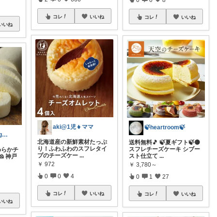
コレ
いいね
コレ
いいね
いいね
aki@1児👧ママ
🍃heartroom🍃
ぺちパパ│hyggeな心意気を大切に🌿
北海道産の新鮮素材たっぷ
送料無料🎵 🍃夏ギフト🍃🟡
り！ふわふわのスフレタイ
スフレチーズケーキ シブー
めらかチ
プのチーズケー
...
スト仕立て
...
 神戸
￥
972
￥
3,780～
0
0
4
0
1
27
コレ
いいね
コレ
いいね
いいね