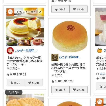
0
0
26
コレ
いいね
しゅがー@美味しいスイーツや雑貨紹介
ねこすけ🌸🌻🍁❄️経由購入感謝✨
【🧀ふわっ、とろっ♡一度
ポイント
で2つの食感を楽しめる贅沢
とジェ
チーズケーキ
...
穴あき
🧀🌺沖縄で愛され続ける♡
ふわふわチーズケーキ🌺🧀
￥
3,780～
￥
4,98
「ワンダお
...
Yooo
0
2
18
￥
3,750
0
0
1
320
コレ
いいね
コ
コレ
いいね
7,747
件