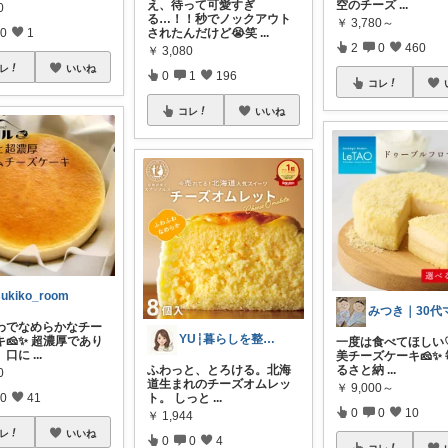
え、待って可愛すぎ
空のチーズ
...
0
る…！！秒でノックアウト
￥
3,780～
されたんだけど😭笑
...
0
1
2
0
460
￥
3,080
レ
いいね
0
1
196
コレ
コレ
いいね
sukiko_room
みつき｜30代
わでなめらかなチー
YU┆暮らしを整えるもの
🧀✨ 超濃厚であり
一度は食べてほしい
、口に
...
美チーズケーキ🧀✨
ふわっと、とろける。北海
るさと納
...
0
道生まれのチーズオムレッ
￥
9,000～
ト。 しっと
...
0
41
0
0
10
￥
1,944
レ
いいね
0
0
4