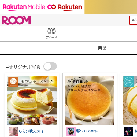
ROOM
Feed
商品
#オリジナル写真
らら@映えスイーツとQOLアップ
😺SUZY🐟✨