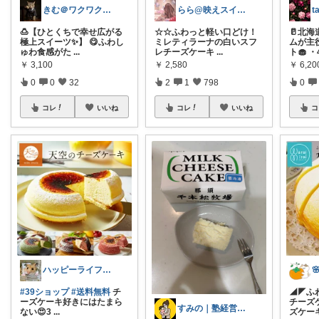
​きむ＠ワクワク見つける何でも屋🤩🍀
らら@映えスイーツとQOLアップ
t
🍮【ひとくちで幸せ広がる
☆☆ふわっと軽い口どけ！
🥛北
極上スイーツ✨】 😋ふわし
ミレティラーナの白いスフ
ムが主
ゅわ食感がた
...
レチーズケーキ
...
ト🧁 ・
￥
3,100
￥
2,580
￥
6,20
0
0
32
2
1
798
0
コレ
いいね
コレ
いいね
コ
ハッピーライフ⭐️ぷるる

#39ショップ
#送料無料
チ
◢◤ふ
ーズケーキ好きにはたまら
チーズ
すみの｜塾経営してる30代ママ
ない😍3
...
ズケー