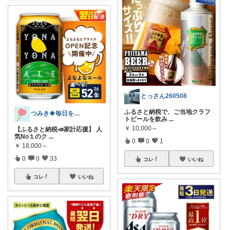
とっさん260508
ふるさと納税で、ご当地クラフ
つみき🍀毎日をご機嫌にする♡
トビールを飲み
...
￥
10,000～
【ふるさと納税📣家計応援】 人
気No１のク
...
0
0
1
￥
18,000～
0
0
33
コレ
いいね
コレ
いいね