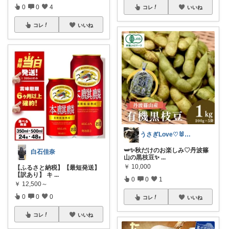
0
0
4
コレ
いいね
コレ
いいね
うさぎLove♡🐰みーちゃん🐰
🫛✨秋だけのお楽しみ♡丹波篠
白石佳奈
山の黒枝豆✨
...
￥
10,000
【ふるさと納税】【最短発送】
【訳あり】 キ
...
0
0
1
￥
12,500～
0
0
0
コレ
いいね
コレ
いいね