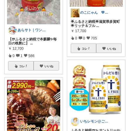
のこにゃん 💛ねこ3匹と暮らす🐾
🌟ふるさと納税🌟滋賀県多賀町
🌟リッチ＆フル
...
あらサト｜ワンオペ4児ママ👶
￥
17,700
0
0
705
【🍺ふるさと納税で本麒麟✨毎
日の晩酌に】
...
￥
12,700
コレ
いいね
0
1
586
コレ
いいね
いちレモン@ご購入感謝です🍋✨️
ふるさと納税🍺✨️ サントリーか