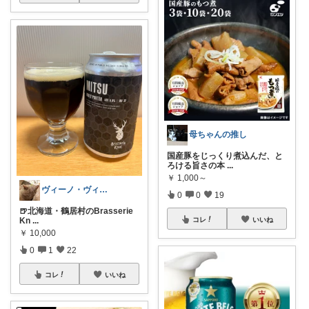
母ちゃんの推し
国産豚をじっくり煮込んだ、と
ろける旨さの本
...
￥
1,000～
ヴィーノ・ヴィアーレ🍻🍷
0
0
19
🍺北海道・鶴居村のBrasserie
コレ
いいね
Kn
...
￥
10,000
0
1
22
コレ
いいね