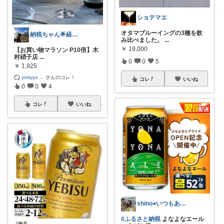
ショテマエ
オタマブルーイングの3種を飲
納税ちゃん🌟経由購入★
み比べました。
...
￥
19,000
【お買い物マラソン P10倍】木
村硝子店
...
0
0
5
￥
1,925
yottyyo
...
さんのコレ！
コレ
いいね
0
0
4
コレ
いいね
shino⭐︎いつもありがとう🐶🐾
#ふるさと納税
よなよなエール