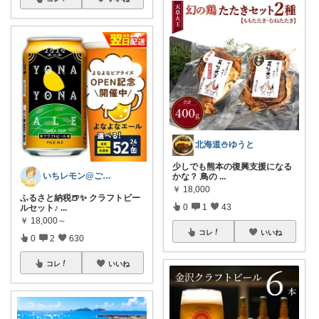
北海道⛄️ゆうと
少しでも熊本の復興支援になる
いちレモン@ご購入感謝です🍋✨️
かな？ 鳥の
...
￥
18,000
ふるさと納税🍺✨️ クラフトビー
0
1
43
ルセット♪
...
￥
18,000～
コレ
いいね
0
2
630
コレ
いいね