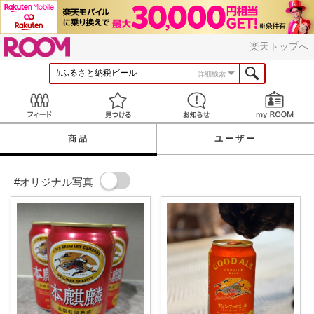
ROOM
楽天トップへ
詳細検索
Feed
見つける
お知らせ
商品
ユーザー
#オリジナル写真