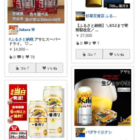
杉菜百貨店 ふるさと納税取り扱い中！
【ふるさと納税】＼8/12まで寄
𝑺𝒂𝒌𝒖𝒓𝒂 🌸
附額改定／
...
￥
27,000
#ふるさと納税
アサヒスーパー
0
0
7
ドライ。 ♡
...
￥
14,900～
コレ
いいね
0
0
78
コレ
いいね
バダサイ@クシ