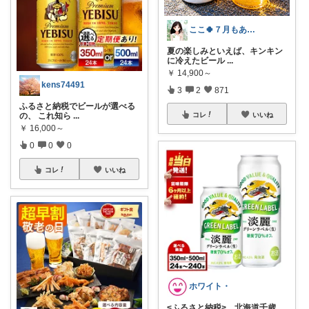
ここ🍀７月もありがとう🍀
夏の楽しみといえば、キンキン
に冷えたビール
...
￥
14,900～
kens74491
3
2
871
ふるさと納税でビールが選べる
コレ
いいね
の、 これ知ら
...
￥
16,000～
0
0
0
コレ
いいね
ホワイト・
<ふるさと納税> 北海道千歳