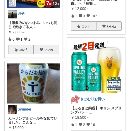
市。 ＜「種類
...
￥
12,000～
ガチ
1
3
107
【家飲みのおつまみ、いつも同
コレ
いいね
じで飽きてる人
...
￥
2,880～
0
1
2
コレ
いいね
きぼむ♡お買い物教えてネ
【ふるさと納税】 キリン スプリ
Syundei
ングバレー
...
￥
18,500～
ん〜ノンアルビールをなめてい
ました。こんな
...
1
2
16
￥
15,000～