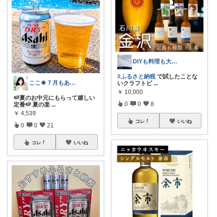
DIYも料理も大好き！
#ふるさと納税
で試したことな
ここ🍀７月もありがとう🍀
いクラフトビ
...
￥
10,000
🍉夏のお中元にもらって嬉しい
0
0
8
定番🍉 夏の楽
...
￥
4,539
コレ
いいね
0
0
21
コレ
いいね