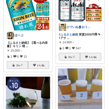
ひでいぬ🏠おうちをアイテムで快適！！
#ふるさと納税
実質2000円🉐 ✎
ほーぷ
⌇アサ
...
￥
14,900～
【ふるさと納税】【選べる内容
量】キリン 晴
...
0
1
547
￥
15,000～
1
0
15
コレ
いいね
コレ
いいね