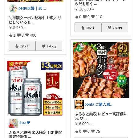
らだを想う
...
pegu夫婦｜30代ふたり暮らし🌿
￥
10,000～
0
0
110
＼半額クーポン配布中！🉐／ リ
ピしているも
...
￥
5,980～
コレ
いいね
1
3
406
コレ
いいね
ponta ご購入感謝ですm(_ _)m
ふるさと納税 レビュー高評価4.
51 や
...
tiara💗
￥
6,000～
0
0
75
ふるさと納税 楽天限定！🍺 期間
限定特別価
...