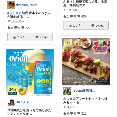
ふるさと納税で楽しめる、名古
🐥niniko_room
屋工場製造のア
...
￥
19,900
#ふるさと納税
麦本来のうまみ
1
0
438
が味わえる「
...
￥
14,800～
コレ
いいね
0
0
22
コレ
いいね
hiroppu🌸毎日いいね感謝です🌸
おつまみアソートセット おつま
Boムチャ
みセット お
...
￥
3,280
🍺沖縄気分をおうちで楽しみた
0
0
311
い方に✨オリオ
...