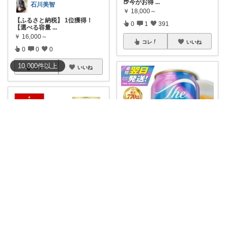
🍺今がお得
...
石川美智
￥
18,000～
【ふるさと納税】 1位獲得！
0
1
391
【選べる容量
...
￥
16,000～
コレ
いいね
0
0
0
10,000
件
以上
コレ
いいね
🌿 らくべ😊暮らしの知恵といいもの
😊**群馬県千代田町のふるさと
納税✨ザ・プ
...
いちレモン@ご購入感謝です🍋✨️
￥
17,000～
暑くなってきてビールが美味し
0
1
38
いですね😊ふる
...
￥
14,800～