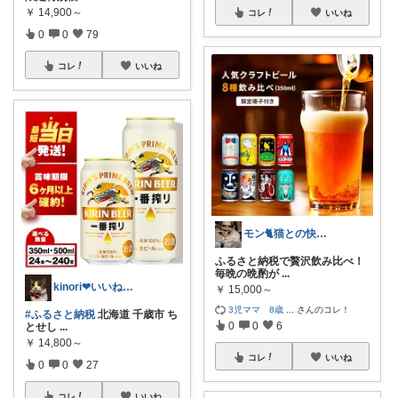
￥
14,900～
コレ
いいね
0
0
79
コレ
いいね
モン🐈猫との快適な暮らし
ふるさと納税で贅沢飲み比べ！
毎晩の晩酌が
...
kinori❤︎いいねご購入感謝です💝
￥
15,000～
3児ママ 8歳
...
さんのコレ！
#ふるさと納税
北海道 千歳市 ち
0
0
6
とせし
...
￥
14,800～
コレ
いいね
0
0
27
コレ
いいね