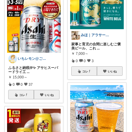
みほ｜アラサー主婦｜共働き｜2児育児中
家事と育児の合間に楽しむご褒
美ビール、これ
...
￥
7,000～
いちレモン@ご購入感謝です🍋✨️
0
0
3
ふるさと納税🍺✨️ アサヒスーパ
コレ
いいね
ードライ工
...
￥
15,000～
0
0
37
コレ
いいね