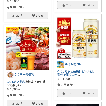
￥
14,000
コレ
いいね
0
0
7
コレ
いいね
ゆう🌷朝コレ
#【ふるさと納税】ビールは、
さく🌸🦔@便利でかわいいを探す旅
寄付で届くのが
...
￥
14,800～
#ふるさと納税
🎁✨あとから選
0
0
4
べて楽しい！
...
￥
1,000～
コレ
いいね
0
0
7
コレ
いいね