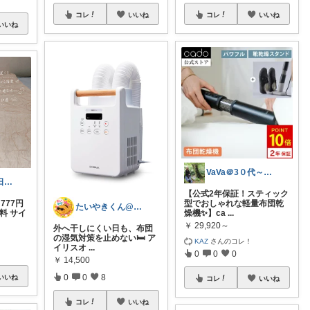
コレ
いいね
コレ
いいね
いいね
VaVa＠3０代～初めての都内暮らし
さあや🌼5日6日有難うございます
【公式2年保証！スティック
777円
型でおしゃれな軽量布団乾
たいやきくん@経由購入感謝です😊
料 サイ
燥機✨】ca
...
￥
29,920～
外へ干しにくい日も、布団
の湿気対策を止めない🛏️ ア
KAZ
さんのコレ！
イリスオ
...
0
0
0
￥
14,500
0
0
8
いいね
コレ
いいね
コレ
いいね