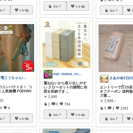
コレ
いいね
レ
いいね
コレ
sun_mama_room
家電とうちゃん/2児のパパ✨️購入感謝！
重ねないから取り出しやす
きのコンパクトさ！「c
い クローゼットの隙間に布
エントリーで㌽15倍 
ふとん乾燥機 FOEHN0
団を収納でき
...
オフクーポン 送料無
ズ選
...
￥
2,980
00
￥
2,999～
1
0
784
0
4
5
1
1561
コレ
いいね
レ
いいね
コレ