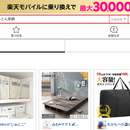
詳細検索
見つける
unicco*じゅにこ*
みわ♥️ママ💄👶夏かわいい