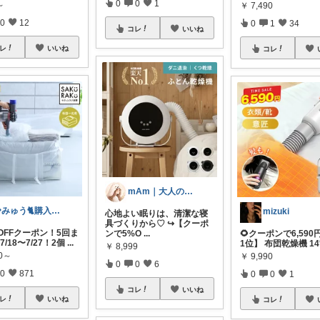
0
0
1
～
￥
7,490
0
12
0
1
34
コレ
いいね
レ
いいね
コレ
mAm｜大人のご褒美セレクト
💎みゅう🐈購入感謝(❀ᴗ͈ˬᴗ͈)⁾
mizuki
心地よい眠りは、清潔な寝
具づくりから♡ ↪︎【クーポ
OFFクーポン！5回ま
ンで5%O
...
🌻クーポンで6,59
/18〜7/27！2個
...
1位】 布団乾燥機 14
￥
8,999
90～
￥
9,990
0
0
6
0
871
0
0
1
コレ
いいね
レ
いいね
コレ