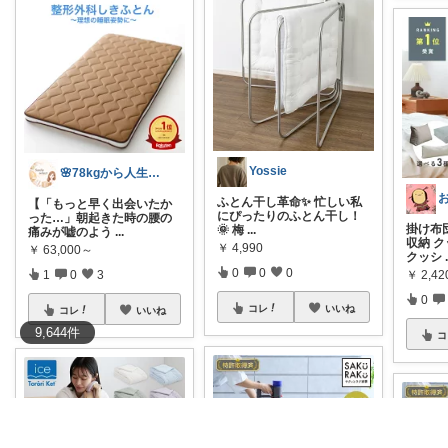
Yossie
🌸78kgから人生最後のダイエット挑戦
お
ふとん干し革命✨ 忙しい私
【「もっと早く出会いたか
にぴったりのふとん干し！
った…」朝起きた時の腰の
掛け布
🌞 梅
...
痛みが嘘のよう
...
収納 ク
￥
4,990
￥
63,000～
クッシ
0
0
0
1
0
3
￥
2,4
0
コレ
いいね
コレ
いいね
9,644
件
コ