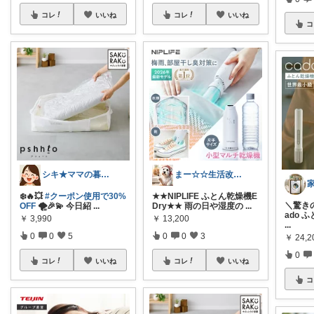
コレ
いいね
コレ
いいね
コ
シキ★ママの暮らし、キッズ
まー☆☆生活改善お探し人
❄️🔥💥
#クーポン使用で30%
★★NIPLIFE ふとん乾燥機E
​＼驚
OFF
🌪️🎉💫 今日紹
...
Dry★★ 雨の日や湿度の
...
ado 
￥
3,990
￥
13,200
...
0
0
5
0
0
3
￥
24,2
0
コレ
いいね
コレ
いいね
コ