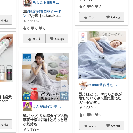
ちょこも🍫8月の推し♡お買物メモ
0
0
3
🏃‍♀️
#限定50%OFFクーポ
ン
でお🉐【sakuraku
...
コレ
いいね
いいね
￥
2,990～
0
0
0
コレ
いいね
momo＠おうち大好き💛
洗うほどに、やわらかさが
0円【楽天
増していく🌿 5重に重ねた
*7cm
...
ガーゼが空
...
けんだ🤗インテリア多め
￥
4,980～
0
0
2
ꕤ.｡ひんやり冷感タイプの熱
帯夜仕様♪片面はとろっと感
が気持ち
...
いいね
コレ
いいね
￥
5,999～