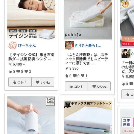
ぴーちゃん
きり丸✦暮らしが整う日用雑貨セレクト🐇
【 テイジン 公式】 敷き布団
「ふとん圧縮袋」は、ステ
防ダニ 抗菌 防臭 シング
...
ィック掃除機でもスピーデ
​「一
ィーに吸引でき
...
￥
6,499～
のお布
￥
3,990
ど、天
0
0
3
0
0
1
￥
8,9
コレ
いいね
0
コレ
いいね
コ