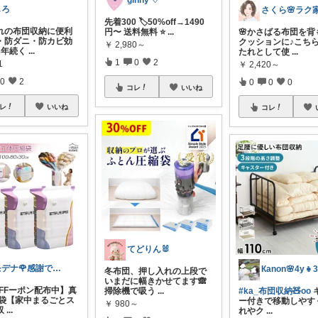
ginny ♡
しろ
先着300 🏷️50%off→1490
れの布団収納に便利
円〜 送料無料 ⭐
...
🌸かさばる布団を背
・防ダニ・防カビ効
クッションに♪こち
￥
2,980～
3年続く
...
たれとして使
...
1
0
2
1
￥
2,420～
0
2
0
0
0
コレ
いいね
レ
いいね
コレ
てどりん🐰
モデナ🌹感謝です🙏
Кanon🌸4y👧3
冬布団、押し入れの上段で
いまだに幅きかせてます🙈
OFFーポン配布中】真
掃除機で吸う
...
#ka_布団収納🧸oo
縮袋【家中まるごとス
ー付きで移動しやす
￥
980～
収
...
れやク
...