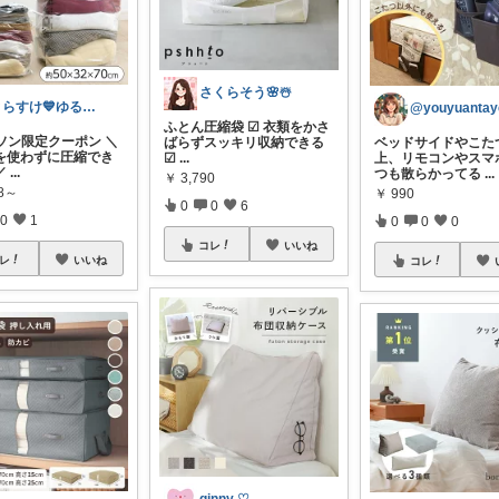
さくらそう‪🌸☃️
とらすけ💙ゆるミニマリストの愛用品
@youyuantay
ふとん圧縮袋 ☑︎ 衣類をかさ
ラソン限定クーポン ＼
ばらずスッキリ収納できる
ベッドサイドやこた
を使わずに圧縮でき
☑︎
...
上、リモコンやスマ
／
...
つも散らかってる
...
￥
3,790
78～
￥
990
0
0
6
0
1
0
0
0
コレ
いいね
レ
いいね
コレ