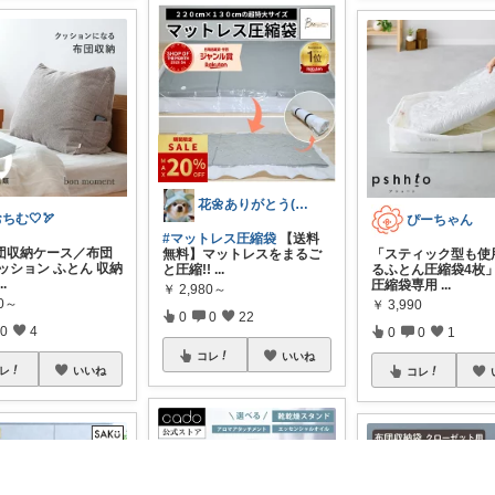
花🌼ありがとう(*･ω･)*_ _)ﾍ
ちむ🤍🏹
ぴーちゃん
#マットレス圧縮袋
【送料
団収納ケース／布団
無料】マットレスをまるご
「スティック型も使
ッション ふとん 収納
と圧縮!!
...
るふとん圧縮袋4枚
...
圧縮袋専用
...
￥
2,980～
20～
￥
3,990
0
0
22
0
4
0
0
1
コレ
いいね
レ
いいね
コレ