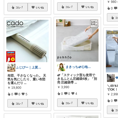
￥
980
コレ
いいね
コレ
いいね
0
コ
まきっち🌿心地よい暮らし🌿
ふじぴー｜上質な日常のつくりかた
🌿「スティック型も使用で
布団、干さなくなった。 天
きるふとん圧縮袋4枚」「別
気を気にしたり、重い布団
売 圧縮袋専
...
を運んだり
...
＼49％
￥
3,990
￥
19,800
でOK！7
0
0
4
0
0
5
￥
2,9
0
コレ
いいね
コレ
いいね
コ