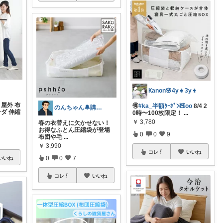
Кanon🌸4y👧3y👦
 屋外 布
🉐
#ka_半額ｸｰﾎﾟﾝ🧸oo
8/4 2
のんちゃん🔔購入感謝です✨
ンダ 伸縮
0時〜100枚限定！
...
￥
3,780
春の衣替えに欠かせない！
お得なふとん圧縮袋が登場
0
0
9
布団や毛
...
￥
3,990
コレ
いいね
0
0
7
いいね
コレ
いいね