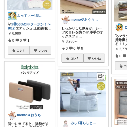
よっすぃー⌇朝コレ☀楽しい暮らし😇
momo＠おうち大好き💛
💡
#🉐50%OFFクーポン！〜
8/12
エアッシュ 圧縮袋 吸
...
しっかりした厚みが、シー
ツのヨレを防ぐ🌿 厚手のオ
￥
6,980
🏷️マ
ックスフォ
...
掃除機
0
0
1
￥
3,980～
る！！
0
0
8
￥
2,7
コレ
いいね
0
コレ
いいね
コ
momo＠おうち大好き💛
みぃ⌇暮らしと育児のおすすめアイテム💐
背中に当てると、姿勢がす