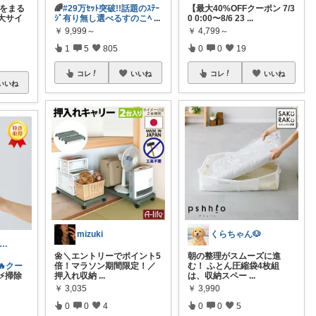
荷物をまる
🌈
#29万ｾｯﾄ突破!!話題のｽﾃｰ
【最大40%OFFクーポン 7/3
大サイ
ｼﾞ有り無し選べるすのこﾍ
...
0 0:00〜8/6 23
...
￥
9,999～
￥
4,799～
1
5
805
0
0
19
コレ
いいね
コレ
いいね
いいね
mizuki
くらちゃん🐶
んなな🍁｜8月朝コレチャレンジ🌞
🌼＼エントリーでポイント5
朝の整理がスムーズに進
🔥クー
倍！マラソン期間限定！／
む！ ふとん圧縮袋4枚組
⚡掃除
押入れ収納
...
は、収納スペー
...
￥
3,035
￥
3,990
0
0
4
0
0
5