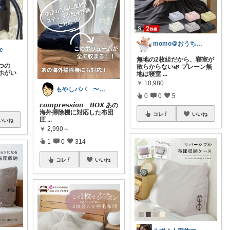
momo＠おうち大好き💛
e
無地の2枚組だから、寝室が
つの
散らからない🌿 プレーン無
ホがい
地は寝室
...
￥
10,980
もやしパパ 〜育児・生活・雑貨〜
0
0
5
𝙘𝙤𝙢𝙥𝙧𝙚𝙨𝙨𝙞𝙤𝙣 𝘽𝙊𝙓 あの
海外掃除機に対応した布団
コレ
いいね
圧
...
いいね
￥
2,990～
1
0
314
コレ
いいね