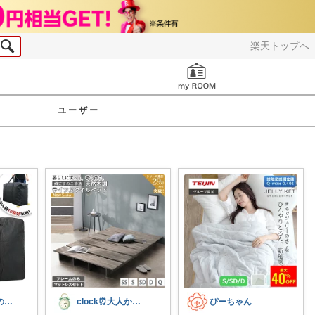
楽天トップへ
お知らせ
ユーザー
モカちーの🏖️のんびりライフ🐈✨
clock⏰大人かわいい
ぴーちゃん