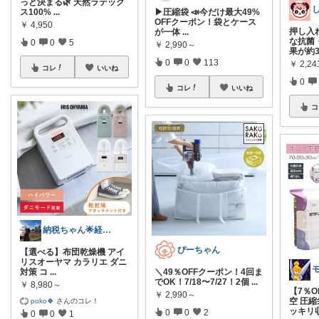
っと決まる🌿 天然ラテック
ス100%
...
▶︎圧縮袋 📣今だけ最大49%
OFFクーポン！袋とケース
￥
4,950
押し入
が一体
...
な抗菌
0
0
5
￥
2,990～
果が約
0
0
113
￥
2,24
コレ
いいね
0
コレ
いいね
コ
納税ちゃん🌟経由購入★
ぴーちゃん
【選べる】布団乾燥機 アイ
リスオーヤマ カラリエ ダニ
対策 コ
...
＼49％OFFクーポン！4回ま
でOK！7/18〜7/27！2個
...
￥
8,980～
【7％
￥
2,990～
空 圧
poko🍀
さんのコレ！
ッキリ
0
0
2
0
0
1