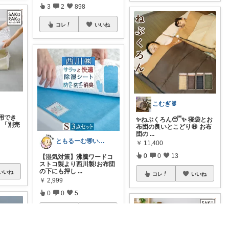
3
2
898
コレ
いいね
こむぎ🐰
用でき
✨ねぶくろん😴✨ 寝袋とお
」「別売
布団の良いとこどり😆 お布
団の
...
ともるーむ🉐いいものみっけ‼️
￥
11,400
0
0
13
【湿気対策】沸騰ワードコ
ストコ製より西川製!お布団
の下にも押し
...
いいね
コレ
いいね
￥
2,999
0
0
5
コレ
いいね