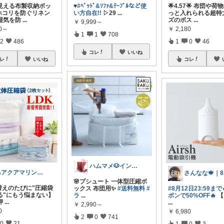
見える布製収納ボッ
♥️
#ﾍﾞｯﾄﾞ&ｿﾌｧ&ﾃｰﾌﾞﾙなど使
🌟4.57🌟 布団や
ホコリを防ぐリネン
い方自在!!
▷29
...
っと入れられる超特
湿気を防
...
ズのボス
...
￥
9,999～
60～
￥
2,180
1
1
708
2
486
1
0
46
コレ
いいね
レ
いいね
コレ
ハムマメ🐶インテリア・キッチン🌸
🧜アクアマリン⚡️暮らしに笑顔をプラス
さ
🌸プシュート 一体型圧縮ボ
替えのたびに"圧縮袋
ックス 布団用✨
#送料無料
#
#8月12日23:59まで
る"にもう悩まない】
ラ
...
ポンで50%OFF🔥
【
押
...
...
￥
2,990～
0
￥
6,980
2
0
741
0
21
1
0
3