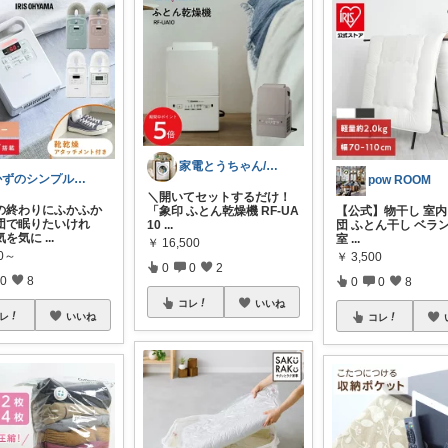
家電とうちゃん/2児のパパ✨️購入感謝！
かずのシンプル生活｜一生モノに出会う場所
pow ROOM
​＼開いてセットするだけ！
日の終わりにふかふか
「象印 ふとん乾燥機 RF-UA
【公式】物干し 室内
団で眠りたいけれ
10
...
団 ふとん干し ベラ
気を気に
...
室
...
￥
16,500
80～
￥
3,500
0
0
2
0
8
0
0
8
コレ
いいね
レ
いいね
コレ