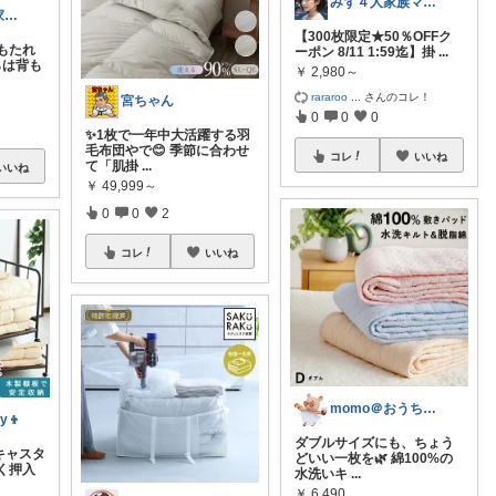
みず４人家族ママ★３０代子育て奮闘中🙆
さくら🌸ラク家事&便利な生活雑貨🏠️
【300枚限定★50％OFFク
もたれ
ーポン 8/11 1:59迄】掛
...
らは背も
￥
2,980～
rararoo
...
さんのコレ！
宮ちゃん
0
0
0
✨1枚で一年中大活躍する羽
毛布団やで😊 季節に合わせ
コレ
いいね
て「肌掛
...
いいね
￥
49,999～
0
0
2
コレ
いいね
momo＠おうち大好き💛
y👦
ダブルサイズにも、ちょう
キャスタ
どいい一枚を🌿 綿100%の
く押入
水洗いキ
...
￥
6,490