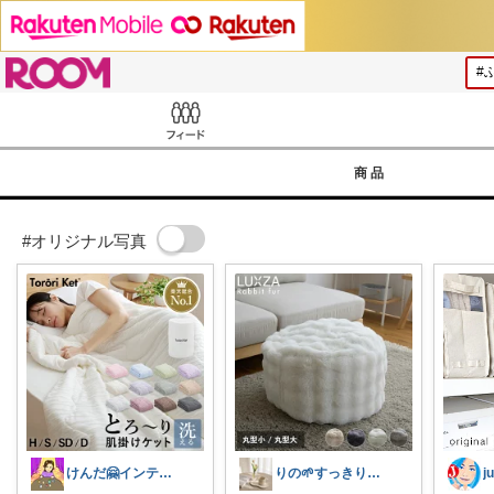
ROOM
Feed
商品
#オリジナル写真
けんだ🤗インテリア多め
りの🌱すっきり×お気に入りの暮らし
j