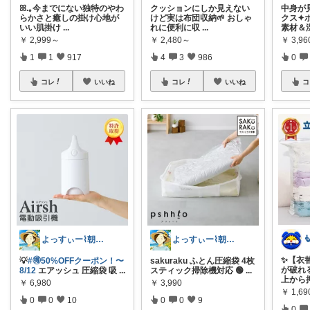
ꕤ.｡今までにない独特のやわ
クッションにしか見えない
中身が
らかさと癒しの掛け心地が
けど実は布団収納🌱 おしゃ
クス✦
いい肌掛け
...
れに便利に収
...
素材＆
￥
2,999～
￥
2,480～
￥
3,9
1
1
917
4
3
986
0
コレ
いいね
コレ
いいね
コ
よっすぃー⌇朝コレ☀楽しい暮らし😇
よっすぃー⌇朝コレ☀楽しい暮らし😇
✨【衣
💡
#🉐50%OFFクーポン！〜
sakuraku ふとん圧縮袋 4枚
が破れ
8/12
エアッシュ 圧縮袋 吸
...
スティック掃除機対応 🟢
...
上から
￥
6,980
￥
3,990
￥
1,69
0
0
10
0
0
9
0