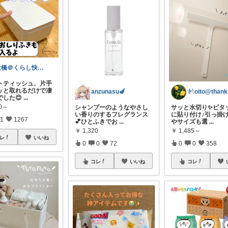
大橋＠くらし快適LAB🌿
トティッシュ、片手
ッと取れるだけで凄
anzunasu🍆
でした😊
...
80～
シャンプーのようなやさし
サッと水切り✨ピタ
い香りのするフレグランス
に貼り付け♪引っ掛
1
1267
💕ひとふきでお
...
やサイズも選
...
￥
1,320
￥
1,485～
レ
いいね
0
0
72
0
0
358
コレ
いいね
コレ