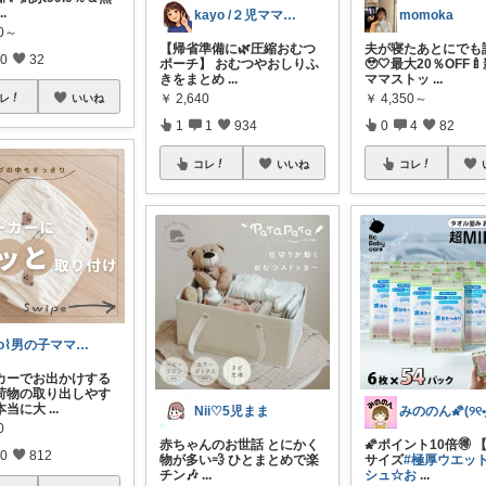
...
kayo /２児ママ・子育てグッズ🌿
momoka
50～
【帰省準備に🌿圧縮おむつ
夫が寝たあとにでも話
0
32
ポーチ】 おむつやおしりふ
🥹🤍最大20％OFF
きをまとめ
...
ママストッ
...
￥
2,640
￥
4,350～
レ
いいね
1
1
934
0
4
82
コレ
いいね
コレ
ao⌇男の子ママの暮らし
カーでお出かけする
荷物の取り出しやす
本当に大
...
Nii♡5児まま
0
赤ちゃんのお世話 とにかく
🌠ポイント10倍🉐 
0
812
物が多い💨 ひとまとめで楽
サイズ
#極厚ウエッ
チン🎶
...
シュ☆お
...