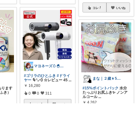
コレ
いいね
マヨネーズ🥚‪🐣✨️お礼はプロフで♪
#ゴリラのひとふき
#ドライ
まな｜２歳👦5歳👧ママ
ヤー
🌀³₃💨 ☆レビュー 45
...
￥
16,280
#15%ポイントバック
水分
あります
たっぷりお尻ふき✨ ノンア
りふき）
0
0
311
ルコール
...
￥
4,262
コレ
いいね
0
0
88
コレ
いいね
いいね