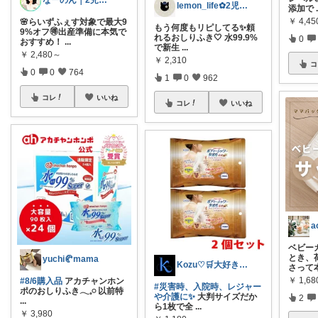
なーのん｜2児ワーママ＊育児/時短
lemon_life✿2児ママ
添加で
￥
4,4
🌸らいずふぇす対象で最大9
もう何度もリピしてる✨頼
9%オフ🉐出産準備に本気で
れるおしりふき🤍 水99.9%
0
おすすめ！
...
で新生
...
￥
2,480～
￥
2,310
コ
0
0
764
1
0
962
コレ
いいね
コレ
いいね
ベビー
とき、
yuchi🥐mama
Kozu♡🛒大好き😆💕
さって
￥
1,68
#8/6購入品
アカチャンホン
#災害時、入院時、レジャー
ポのおしりふき𓂃𓈒𓏸 以前特
や介護に✨
大判サイズだか
2
...
ら1枚で全
...
￥
3,980