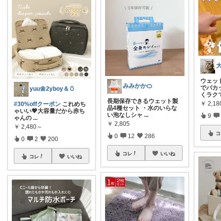
ウェッ
みみかか🍊
でパカ
yuu🌼2yboy＆🥚
くラク
長期保存できるウェット製
￥
2,1
#30%offクーポン
これめち
品4種セット ・水のいらな
ゃいい🧡大容量だから赤ち
い泡なしシャ
...
9
ゃんの
...
￥
2,805
￥
2,480～
コ
0
12
286
0
2
200
コレ
いいね
コレ
いいね