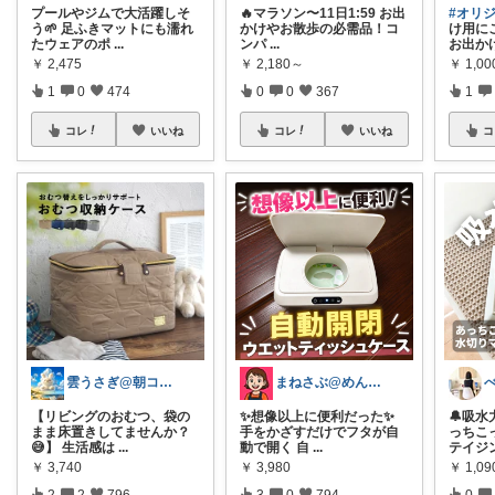
プールやジムで大活躍しそ
🔥マラソン〜11日1:59 お出
#オリ
う🌱 足ふきマットにも濡れ
かけやお散歩の必需品！コ
け用にこ
たウェアのポ
...
ンパ
...
お出か
￥
2,475
￥
2,180～
￥
1,00
1
0
474
0
0
367
1
コレ
いいね
コレ
いいね
コ
雲うさぎ@朝コレ❤良質便利時短グッズ🐰
まねさぶ@めんどくさい→快適
【リビングのおむつ、袋の
✨想像以上に便利だった✨
🔔吸水
まま床置きしてませんか？
手をかざすだけでフタが自
っちこ
😅】 生活感は
...
動で開く 自
...
テイジ
￥
3,740
￥
3,980
￥
1,0
2
2
796
3
0
794
0