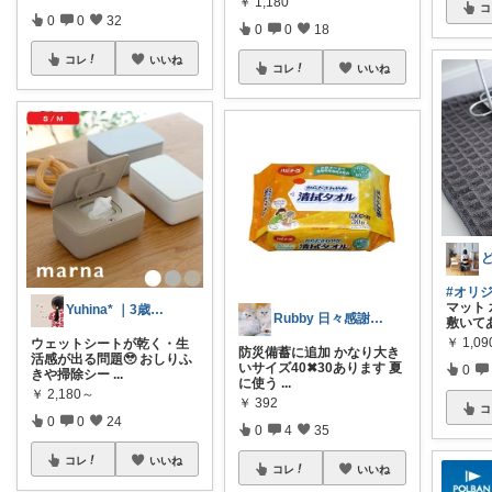
￥
1,180
コ
0
0
32
0
0
18
コレ
いいね
コレ
いいね
#オリ
マット
Yuhina* ｜3歳ママ
Rubby 日々感謝です✨
敷いて
￥
1,0
ウェットシートが乾く・生
防災備蓄に追加 かなり大き
活感が出る問題🥹 おしりふ
いサイズ40✖30あります 夏
0
きや掃除シー
...
に使う
...
￥
2,180～
￥
392
コ
0
0
24
0
4
35
コレ
いいね
コレ
いいね