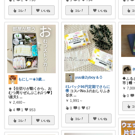
コレ
いいね
コレ
いいね
コ
yuu🌼2yboy＆🥚
🔶ふる
もにしー☀️3歳娘と0歳息子のパパ🧡
市 | 幡
#1パック96円定期でさらに
￥
7,00
☀️【仕切りが動くから、お
🉐
コスパNo.1のおしりふき
むつ周りぜんぶこれ1つ🧡】
🥇水
...
0
\楽天1
...
￥
1,991～
￥
2,480～
コ
0
0
67
4
1
953
コレ
いいね
コレ
いいね