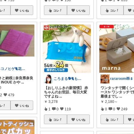
レ
いいね
コレ
いいね
コレ
ネコノヒゲ🐈花好きオタクの庭🪴
さと納税 | 奈良県奈良
ころまる🐕🐈もふもふ愛好家💓
rararoom🧸🌷
・INOUE かや
...
0
【おしりふきの新習慣】 赤
ワンタッチで開くシ
ちゃんのお世話、毎日大変
ース✨ ワンタッチで
2
479
ですよね
...
最後までし
...
￥
3,278
￥
2,180～
レ
いいね
1
0
119
0
0
249
コレ
いいね
コレ