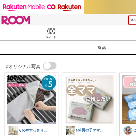
ROOM
Feed
商品
#オリジナル写真
りの🌱すっきり×お気に入りの暮らし
ao⌇男の子ママの暮らし