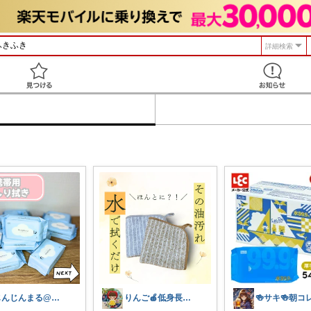
詳細検索
見つける
じんじんまる@2歳児ママ
りんご🍎低身長ママ👖＆キッズアイテム
🍻サキ🍻朝コレ