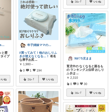
コレ
いいね
𓍯oito@thanks ꕮ…
年子姉妹ママのトシコ｜２歳&３歳
ッと壁
#買ってみて！他のおしりふ
けタイプ
きが使えなくなる…！
有名
Nii♡5児まま
な厚手お尻
...
￥
1,980～
育児中の なくなると困るも
の ランキング上位🤣 おしり
0
1
194
ふきは
...
￥
2,310
いいね
コレ
いいね
0
0
30
コレ
いいね