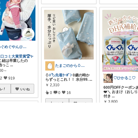
めぐめぐやん@2児ママ×ゆるっと暮らし
リ口コミ大賞受賞🏆✨
っこ紐は卒業したの
抱っこ
...
たまごのから🥚ラクに暮らす┊︎育児
000～
🥚
#🏷️先着ｸｰﾎﾟﾝ
0歳の時か
♡ひかるこ♡
2
919
らずっとこれ！！ 水分99.
...
￥
2,310
600円OFFクーポン
レ
いいね
❤️＼ おまけ（おし
0
0
16
付き
...
￥
3,800
コレ
いいね
0
0
30
コレ