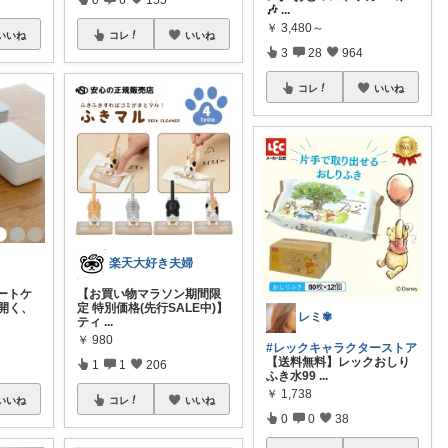
🎶
...
￥
3,480～
いいね
コレ
いいね
3
28
964
コレ
いいね
楽天大好き夫婦
ートケ
【お買い物マラソン期間限
開く、
定 特別価格(先行SALE中)】
レミ✾
ティ
...
￥
980
#レックキャラクターストア
【送料無料】レックおしり
1
1
206
ふき水99
...
￥
1,738
いいね
コレ
いいね
0
0
38