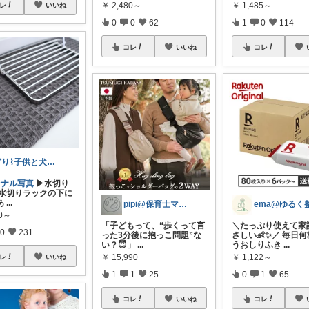
￥
2,480～
￥
1,485～
レ
いいね
0
0
62
1
0
114
コレ
いいね
コレ
どり⌇ 子供と犬と暮らし
ジナル写真
▶︎水切り
 水切りラックの下に
あ
...
pipi@保育士ママの趣味部屋
90～
「子どもって、“歩くって言
＼たっぷり使えて家
0
231
った3分後に抱っこ問題”な
さしい👶✨／ 毎日
い？😇」
...
うおしりふき
...
￥
15,990
￥
1,122～
レ
いいね
1
1
25
0
1
65
コレ
いいね
コレ