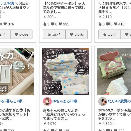
ジナル写真
＼お出か
【40%OFFクーポン】✨ 人
＼💧99.9%純水で
れが大正解🍼🤍／
気なので実際に買って試し
さ極まる🫧／ 【お
け
...
てみまし
...
厚手タ
...
0
￥
300～
￥
2,110
0
376
3
0
995
0
0
418
レ
いいね
コレ
いいね
コレ
べる~暮らし×家事をラクに快適に
ゆちゃまる⌇ 0歳ベビーとママ楽グッズ
な
力が凄すぎた😳【あ
赤ちゃんのおしりふき、
10%offクーポン🔥
っち水切りマット】
「結局どれがいいの？」っ
が使いやすくて戻っ
ン公式
...
て迷ってる方
...
✨タオル
...
90～
￥
4,070
￥
4,350～
0
733
0
0
136
2
1
833