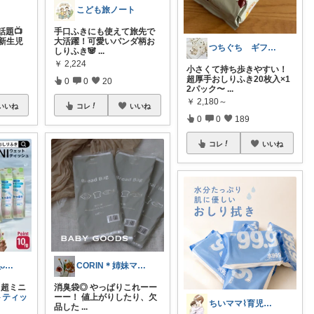
こども旅ノート
題📺
手口ふきにも使えて旅先で
新生児
大活躍！可愛いパンダ柄お
つちぐち ギフト*暮らし
しりふき🐼
...
￥
2,224
小さくて持ち歩きやすい！
超厚手おしりふき20枚入×1
0
0
20
2パック〜
...
￥
2,180～
いいね
コレ
いいね
0
0
189
コレ
いいね
みののん🌠(୨୧•͈ᴗ•͈)感謝♡
CORIN＊姉妹ママ＊ぜんぶオリ写＊
【超ミニ
消臭袋◎ やっぱりこれーー
トティッ
ーー！ 値上がりしたり、欠
ちいママ⌇育児グッズ𖤣𖥧𖥣𖡡
品した
...