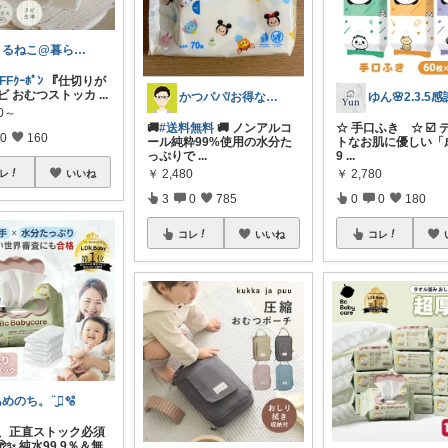
まるねこ@暮らしと子育て🐈️🌸
FFｸｰﾎﾟﾝ
『仕切りが
ヌビ おむつストッカ
...
かつパパ/お得な子供服、育児商品の紹介✨
ゆん🌸2.3.5
80～
🚚
#送料無料
🚚 ノンアルコ
☆ 手口ふき ☆ ☑️
0
160
ール純粋99%使用の水分た
トなお肌に優しい「
っぷりで
...
9
...
￥
2,480
￥
2,780
レ
いいね
3
0
785
0
0
180
コレ
いいね
コレ
めのち。¨̮⃝🫧
これ、正直ストック必須
✨ 純水99.9％＆無