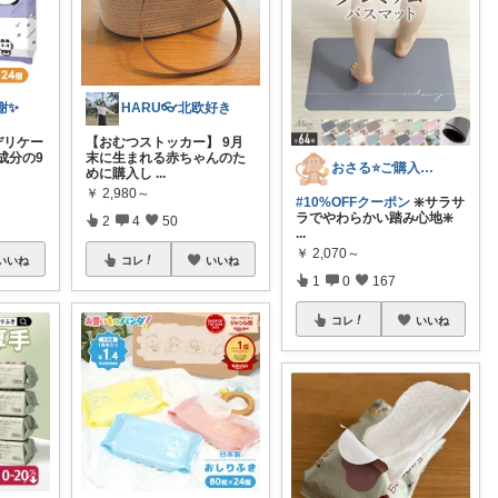
感謝✨
HARU👓北欧好き
 デリケー
【おむつストッカー】 9月
成分の9
末に生まれる赤ちゃんのた
おさる⭐ご購入感謝🐹
めに購入し
...
￥
2,980～
#10%OFFクーポン
❇️サラサ
ラでやわらかい踏み心地❇️
2
4
50
...
￥
2,070～
いいね
コレ
いいね
1
0
167
コレ
いいね