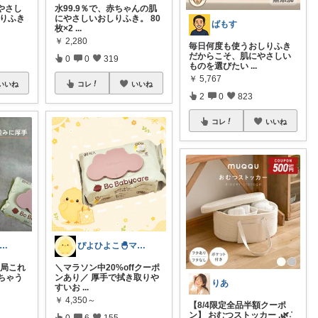
、やさし
水99.9％で、赤ちゃんの肌
しりふき
にやさしいおしりふき。 80
ばもす
枚×2
...
￥
2,280
毎日何度も使うおしりふき
だからこそ、肌にやさしい
0
0
319
ものを選びたい
...
￥
5,767
いいね
コレ
いいね
2
0
823
コレ
いいね
ん🌷2歳男の子ママ⿻*.アイコン変更
ぴよひよこ🐣‪ママ1年目｜育児×趣味
結局これ
＼マラソン中20%offクーポ
ちゃう
ンあり／ 厚手で拭き取りや
りあ
すいお
...
￥
4,350～
【8/4限定全品半額クーポ
ン】 おむつストッカー .🌿݁˖
0
6
155