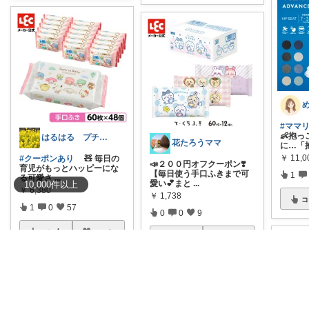
#ママ
👶抱
はるはる プチプラで楽しく♡*.+゜
花たろうママ
に…「
￥
11,
#クーポンあり
🧸 毎日の
📣２００円オフクーポン❣️
育児がもっとハッピーにな
【毎日使う手口ふきまで可
1
る可愛さ
...
愛い💕まと
...
10,000
件
以上
￥
6,380
￥
1,738
コ
1
0
57
0
0
9
コレ
いいね
コレ
いいね