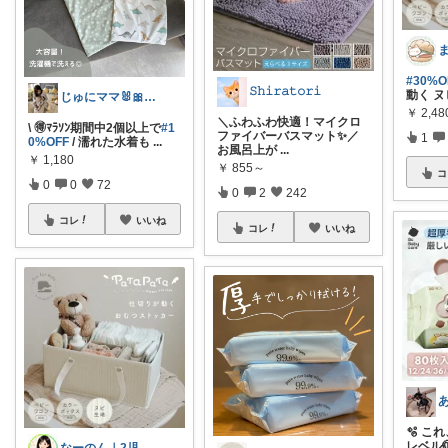
#30%O
𝚂𝚑𝚒𝚛𝚊𝚝𝚘𝚛𝚒
動く 
じゅにママ🐰🎀2yboyワーママ
￥
2,4
＼ふわふわ快適！マイクロ
\ 🉐ﾏﾗｿﾝ期間中2個以上で
#1
ファイバーバスマット✨／
1
0%OFF
/ 濡れた水着も
...
お風呂上が
...
￥
1,180
￥
855～
コ
0
0
72
0
2
242
コレ
いいね
コレ
いいね
あ
🫧 
レベル