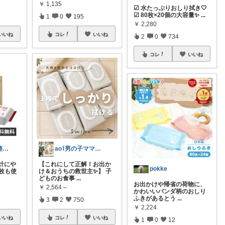
￥
1,135
☑︎ 水たっぷりおしり拭き🤍
☑︎ 80枚×20個の大容量✨
...
1
0
195
￥
2,280
いいね
コレ
いいね
2
0
734
コレ
いいね
ema@ゆるく整う暮らし
ao⌇男の子ママの暮らし
計にや
【これにして正解！お出か
pokke
何枚も使
け＆おうちの救世主✨】 子
どものお食事
...
お出かけや帰省の荷物に、
￥
2,564～
かわいいパンダ柄のおしり
ふきがあるとう
...
3
2
750
￥
2,224
いいね
コレ
いいね
1
0
12