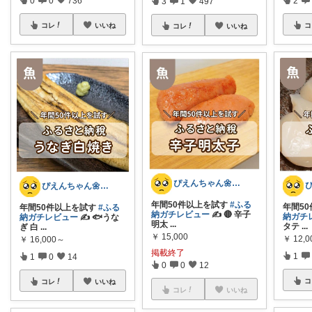
0
0
736
3
1
497
コ
コレ
いいね
コレ
いいね
ぴえんちゃん🌼爆買い比較ママ
ぴえんちゃん🌼爆買い比較ママ
年間50件以上を試す
#ふる
年間5
年間50件以上を試す
#ふる
納ガチレビュー
✍️ 🔴 辛子
納ガチ
納ガチレビュー
✍️ 🐟うな
明太
...
タテ
...
ぎ 白
...
￥
15,000
￥
12,
￥
16,000～
掲載終了
1
1
0
14
0
0
12
コ
コレ
いいね
コレ
いいね