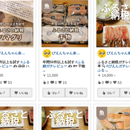
ぴえんちゃん🌼爆買い比較ママ
ぴえんちゃん🌼爆買い比較ママ
0件以上を試す
#ふる
年間50件以上を試す
#ふる
ふるさと納税ガチレ
レビュー
✍️ 🐚🐚 ハ
納ガチレビュー
✍️ 🐟️ 干物
🌟 🔍️
#ぴえんガチレ
...
ふる
...
00
￥
11,000
￥
14,000～
0
53
0
0
15
0
0
53
レ
いいね
コレ
いいね
コレ