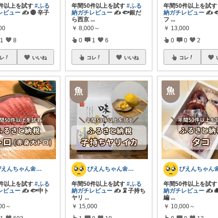
0件以上を試す
#ふる
年間50件以上を試す
#ふる
年間50件以上を試
レビュー
✍️ 🔴 辛子
納ガチレビュー
✍️ 🐟銀だ
納ガチレビュー
✍️ 
ら西京
...
フ
...
00
￥
8,000～
￥
13,000
1
8
0
1
6
0
0
2
レ
いいね
コレ
いいね
コレ
ぴえんちゃん🌼爆買い比較ママ
ぴえんちゃん🌼爆買い比較ママ
0件以上を試す
#ふる
年間50件以上を試す
#ふる
年間50件以上を試
レビュー
✍️ 🐟中ト
納ガチレビュー
✍️ 🦑子持ち
納ガチレビュー
✍️ 
ヤリ
...
編
...
000～
￥
15,000
￥
10,000～
1
603
1
0
10
0
0
13