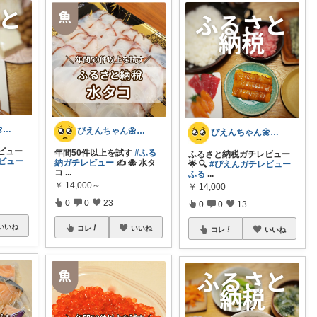
ぴえんちゃん🌼爆買い比較ママ
ぴえんちゃん🌼爆買い比較ママ
ぴえんちゃん🌼爆買い比較ママ
ビュー
年間50件以上を試す
#ふる
ふるさと納税ガチレビュー
ビュー
納ガチレビュー
✍️ 🐙 水タ
🌟 🔍️
#ぴえんガチレビュー
コ
...
ふる
...
￥
14,000～
￥
14,000
0
0
23
0
0
13
いいね
コレ
いいね
コレ
いいね