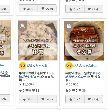
0
0
9
コレ
いいね
いいね
コレ
いいね
ぴえんちゃん🌼爆買い比較ママ
ぴえんちゃん🌼爆買い比較ママ
ぴえんちゃん🌼爆買い比較ママ
す
#ふる
年間50件以上を試す
#ふる
年間50件以上を試す
#ふる
🦐無添加
納ガチレビュー
✍️ 🦪🦪 牡
納ガチレビュー
✍️ 🤎 うな
蠣
...
ぎ
...
￥
11,000～
￥
15,000
0
0
81
0
0
36
いいね
コレ
いいね
コレ
いいね