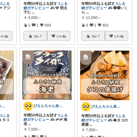
す
#ふる
年間50件以上を試す
#ふる
年間50件以上を試す
#ふる
️ アジ
納ガチレビュー
✍️ 🔴🔴いく
納ガチレビュー
✍️ 🩷 明太
ら
...
子た
...
￥
12,000～
￥
4,000～
0
1
401
1
1
593
いいね
コレ
いいね
コレ
いいね
ぴえんちゃん🌼爆買い比較ママ
ぴえんちゃん🌼爆買い比較ママ
ぴえんちゃん🌼爆買い比較ママ
年間50件以上を試す
#ふる
す
#ふる
年間50件以上を試す
#ふる
納ガチレビュー
✍️ 🦐🦐 海
🐙 タコ
納ガチレビュー
✍️ 🐙タコの
老
...
唐揚
...
￥
7,000～
￥
7,000～
1
0
9