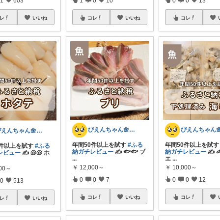
レ
いいね
コレ
いいね
コレ
ぴえんちゃん🌼爆買い比較ママ
ぴえんちゃん🌼爆買い比較ママ
年間50件以上を試
年間50件以上を試す
#ふる
0件以上を試す
#ふる
納ガチレビュー
✍️ 
納ガチレビュー
✍️ 🐟️🐟️ ブ
レビュー
✍️ 🐚🐚 ホ
エ
...
...
￥
10,000～
￥
12,000～
000～
0
0
12
0
0
7
0
513
コレ
コレ
いいね
レ
いいね