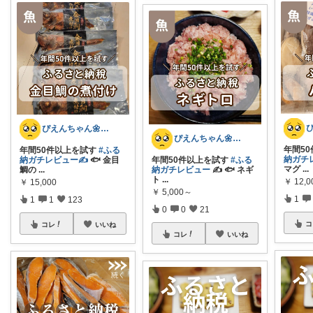
ぴえんちゃん🌼爆買い比較ママ
ぴえんちゃん🌼爆買い比較ママ
年間5
年間50件以上を試す
#ふる
納ガチ
年間50件以上を試す
#ふる
納ガチレビュー✍️
🐟️ 金目
マグ
...
納ガチレビュー
✍️ 🐟️ ネギ
鯛の
...
ト
...
￥
12,0
￥
15,000
￥
5,000～
1
1
1
123
0
0
21
コ
コレ
いいね
コレ
いいね