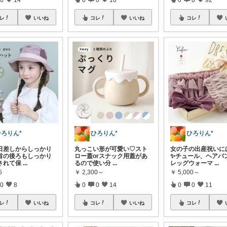
レ
いいね
コレ
いいね
コレ
ひろりん*
ひろりん*
ひろりん*
日差しからしっかり
丸っこい形が可愛い♡スト
女の子の出産祝いに
首の後ろもしっかり
ロー蓋orスナック用蓋があ
✨チュール、ヘアバ
されて保
...
るので使い分
...
レッグウォーマ
...
5
￥
2,300～
￥
5,000～
0
8
0
0
14
0
0
11
レ
いいね
コレ
いいね
コレ