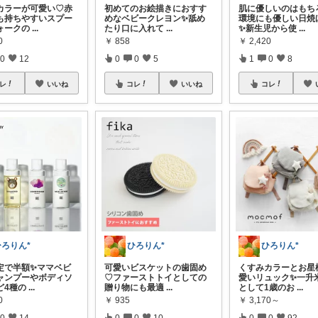
カラーが可愛い♡赤
初めてのお絵描きにおすす
肌に優しいのはもち
も持ちやすいスプー
めなベビークレヨン✨舐め
環境にも優しい日焼
ォークの
...
たり口に入れて
...
✨新生児から使
...
0
￥
858
￥
2,420
0
12
0
0
5
1
0
8
レ
いいね
コレ
いいね
コレ
ひろりん*
ひろりん*
ひろりん*
定で半額✨ママベビ
可愛いビスケットの歯固め
くすみカラーとお星
ャンプーやボディソ
♡ファーストトイとしての
愛いリュック✨一升
ど4種の
...
贈り物にも最適
...
として1歳のお
...
0
￥
935
￥
3,170～
0
14
0
0
10
0
0
92