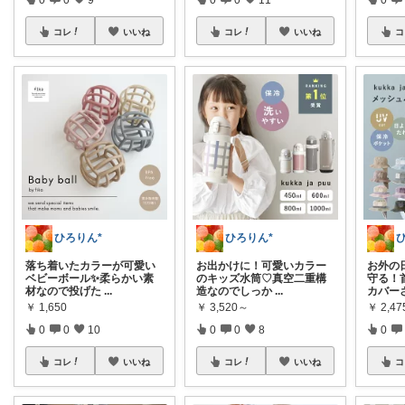
コレ
いいね
コレ
いいね
コ
ひろりん*
ひろりん*
落ち着いたカラーが可愛い
お出かけに！可愛いカラー
お外の
ベビーボール✨柔らかい素
のキッズ水筒♡真空二重構
守る！
材なので投げた
...
造なのでしっか
...
カバー
￥
1,650
￥
3,520～
￥
2,47
0
0
10
0
0
8
0
コレ
いいね
コレ
いいね
コ