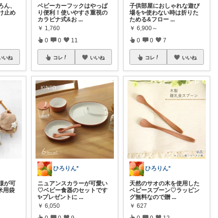
ろん、
ベビーカーフックはやっぱ
子供部屋におしゃれな遊び
け止め
り便利！使いやすさ重視の
場を✨使わない時は折りた
カラビナ式&お
...
ためる&フロー
...
￥
1,760
￥
6,900～
0
0
11
0
0
7
いいね
コレ
いいね
コレ
いいね
ひろりん*
ひろりん*
様が可
ニュアンスカラーが可愛い
天然のサオの木を使用した
米用袋
♡ベビー食器のセットです
ベビースプーン♡ラッピン
✨プレゼントに
...
グ無料なので贈
...
￥
6,050
￥
627
0
0
9
0
0
12