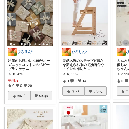
ひろりん*
ひろりん*
出産のお祝いに♪100%オー
天然木製のステップ✨高さ
ふんわ
ガニックコットンのベビー
を変えられるので洗面台や
優しい
ブランケッ
...
トイレの補助台
...
ちゃん
￥
10,450
￥
4,990～
￥
8,9
売切れ
0
0
14
0
0
0
20
コレ
いいね
コ
コレ
いいね