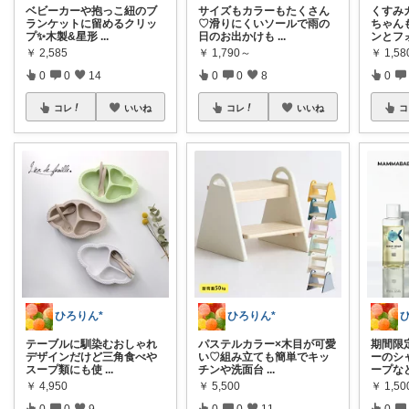
ベビーカーや抱っこ紐のブ
サイズもカラーもたくさん
くすみ
ランケットに留めるクリッ
♡滑りにくいソールで雨の
ちゃん
プ✨木製&星形
...
日のお出かけも
...
ンとフ
￥
2,585
￥
1,790～
￥
1,58
0
0
14
0
0
8
0
コレ
いいね
コレ
いいね
コ
ひろりん*
ひろりん*
テーブルに馴染むおしゃれ
パステルカラー×木目が可愛
期間限
デザインだけど三角食べや
い♡組み立ても簡単でキッ
ーのシ
スープ類にも使
...
チンや洗面台
...
ープな
￥
4,950
￥
5,500
￥
1,50
0
0
9
0
0
11
0