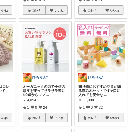
いいね
コレ
いいね
コレ
いいね
ひろりん*
ひろりん*
はコレ
オーガニックの力で子供の
贈り物におすすめ♡音が鳴
ンド、
頭皮を守ってサラサラ髪に
る積み木セットです✨口に
✨0歳からママ
...
入れても安全な
...
￥
4,054
￥
11,000
1
0
24
1
0
22
いいね
コレ
いいね
コレ
いいね