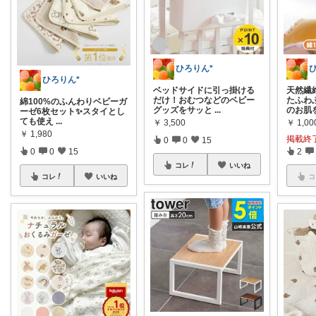
ひろりん*
ひろりん*
ベッドサイドに引っ掛ける
天然繊
だけ！おむつなどのベビー
たふわ
綿100%のふんわりベビーガ
グッズをサッと
...
のお肌
ーゼ6枚セット✨スタイとし
ても使え
...
￥
3,500
￥
1,00
￥
1,980
掲載終
0
0
15
0
0
15
2
コレ
いいね
コレ
いいね
コ