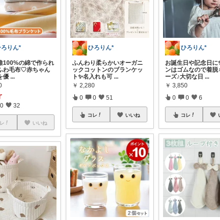
ひろりん*
ひろりん*
ひろりん*
維100%の綿で作られ
ふんわり柔らかいオーガニ
お誕生日や記念日に
ふわ毛布♡赤ちゃん
ックコットンのブランケッ
ンはゴムなので着脱
を優
...
ト✨名入れも可
...
ーズ♪大切な日
...
0
￥
2,280
￥
3,850
了
0
0
51
0
0
6
0
32
コレ
いいね
コレ
レ
いいね