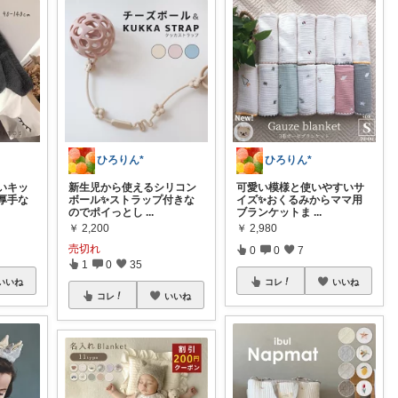
ひろりん*
ひろりん*
いキッ
新生児から使えるシリコン
可愛い模様と使いやすいサ
厚手な
ボール✨ストラップ付きな
イズ✨おくるみからママ用
のでポイっとし
...
ブランケットま
...
￥
2,200
￥
2,980
売切れ
0
0
7
1
0
35
いいね
コレ
いいね
コレ
いいね