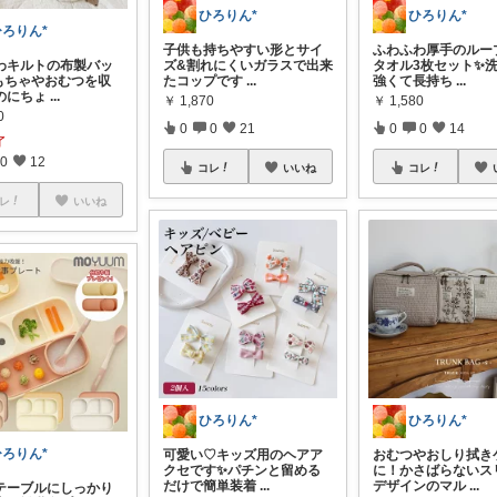
ひろりん*
ひろりん*
ひろりん*
子供も持ちやすい形とサイ
ふわふわ厚手のルー
わキルトの布製バッ
ズ&割れにくいガラスで出来
タオル3枚セット✨
もちゃやおむつを収
たコップです
...
強くて長持ち
...
のにちょ
...
￥
1,870
￥
1,580
0
0
0
21
0
0
14
了
0
12
コレ
いいね
コレ
レ
いいね
ひろりん*
ひろりん*
ひろりん*
可愛い♡キッズ用のヘアア
おむつやおしり拭き
クセです✨パチンと留める
に！かさばらないス
だけで簡単装着
...
デザインのマル
...
テーブルにしっかり