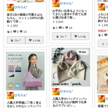
ひろりん*
ひろりん*
お手伝い出来るようになっ
ふわふ
てきたら是非✨子供でも持
楽天1位✨模様の可愛さはも
グ✨お
ち運び出来て軽
...
ちろん、コットン100%の肌
納する
触りで赤
...
￥
5,940
￥
1,69
￥
1,380
0
0
18
掲載終
0
0
14
0
コレ
いいね
コレ
いいね
コ
ひろりん*
ひろりん*
入園入学やバッグインバッ
グに✨名入れが無料で出来
入園入学準備に♡長く使え
るのでプレゼン
...
吸盤で
るおしゃれなレッスンバッ