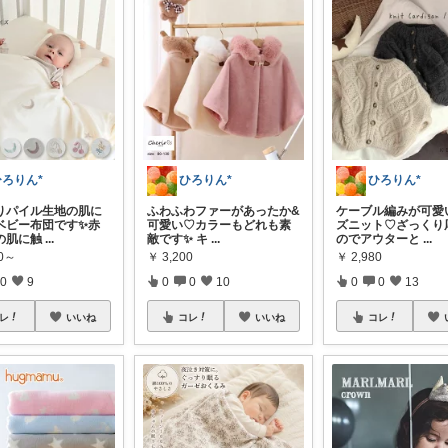
ひろりん*
ひろりん*
ひろりん*
りパイル生地の肌に
ふわふわファーがあったか&
ケーブル編みが可愛
ベビー布団です✨赤
可愛い♡カラーもどれも素
ズニット♡ざっくり
の肌に触
...
敵です✨ キ
...
のでアウターと
...
90～
￥
3,200
￥
2,980
0
9
0
0
10
0
0
13
レ
いいね
コレ
いいね
コレ