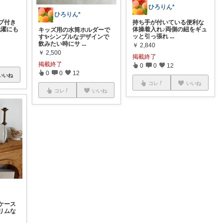
ひろりん*
ひろりん*
プ付き
持ち手が付いている便利な
洗濯にも
体操着入れ♪両側の紐をギュ
キッズ用の水筒ホルダーで
ッと引っ張れ
...
す✨シンプルなデザインで
飲みたい時にサ
...
￥
2,840
￥
2,500
掲載終了
掲載終了
0
0
12
0
0
12
いいね
コレ
いいね
コレ
いいね
ケース
リムな