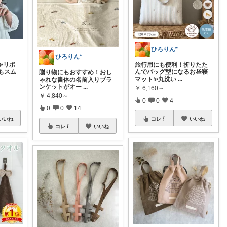
ひろりん*
ひろりん*
✨リボ
旅行用にも便利！折りたた
もスム
んでバッグ型になるお昼寝
贈り物にもおすすめ！おし
マット✨丸洗い
...
ゃれな書体の名前入りブラ
ンケットがオー
...
￥
6,160～
￥
4,840～
0
0
4
0
0
14
いいね
コレ
いいね
コレ
いいね