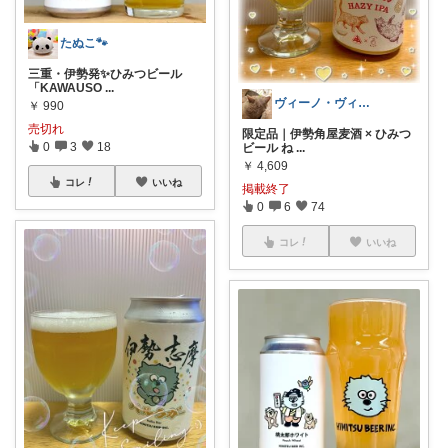
たぬこ🐾
三重・伊勢発✨ひみつビール
「KAWAUSO
...
ヴィーノ・ヴィアーレ🍻🍷
￥
990
売切れ
限定品｜伊勢角屋麦酒 × ひみつ
0
3
18
ビール ね
...
￥
4,609
コレ
いいね
掲載終了
0
6
74
コレ
いいね