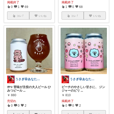
掲載終了
掲載終了
0
1
69
1
0
68
コレ
いいね
コレ
いいね
うさぎ😝あなたの生活を豊かにする✨
うさぎ😝あなたの生活を豊かにする✨
🍺✨ 苦味が主役の大人ビール ひ
ピーチのやさしい甘さに、 ジン
みつビール
...
ジャーのピリ
...
￥
880
￥
810
売切れ
掲載終了
0
0
2
0
0
2