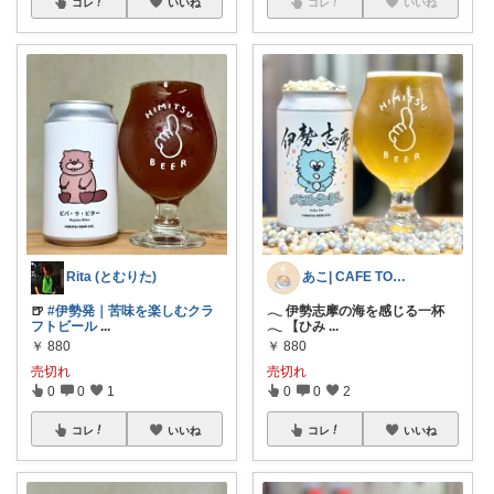
コレ
いいね
コレ
いいね
Rita (とむりた)
あこ| CAFÉ TONE LIFE
🍺
#伊勢発｜苦味を楽しむクラ
𓂃 伊勢志摩の海を感じる一杯
フトビール
...
𓂃 【ひみ
...
￥
880
￥
880
売切れ
売切れ
0
0
1
0
0
2
コレ
いいね
コレ
いいね