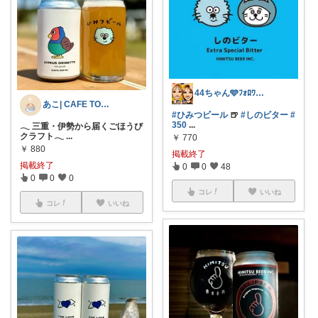
44ちゃん🩵ﾌｫﾛﾜｰ様から購入
あこ| CAFÉ TONE LIFE
#ひみつビール
🍺
#しのビター
#
350
...
𓂃 三重・伊勢から届くごほうび
クラフト𓂃
...
￥
770
￥
880
掲載終了
掲載終了
0
0
48
0
0
0
コレ
いいね
コレ
いいね