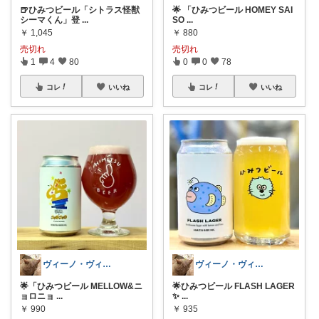
🍺ひみつビール「シトラス怪獣
🌟 「ひみつビール HOMEY SAI
シーマくん」登
...
SO
...
￥
1,045
￥
880
売切れ
売切れ
1
4
80
0
0
78
コレ
いいね
コレ
いいね
ヴィーノ・ヴィアーレ🍻🍷
ヴィーノ・ヴィアーレ🍻🍷
🌟「ひみつビール MELLOW&ニ
🌟ひみつビール FLASH LAGER
ョロニョ
...
✨
...
￥
990
￥
935