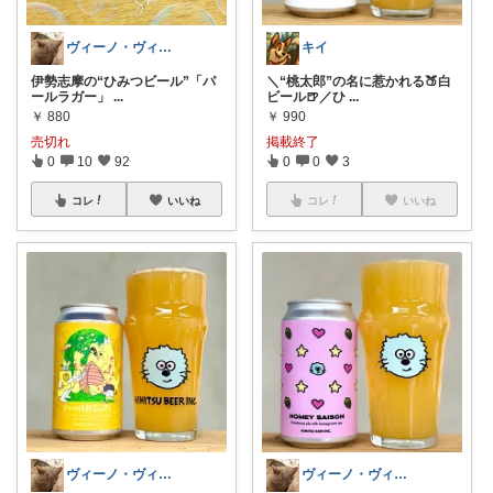
ヴィーノ・ヴィアーレ🍻🍷
キイ
伊勢志摩の“ひみつビール”「パ
＼“桃太郎”の名に惹かれる🍑白
ールラガー」
...
ビール🍺／ひ
...
￥
880
￥
990
売切れ
掲載終了
0
10
92
0
0
3
コレ
いいね
コレ
いいね
ヴィーノ・ヴィアーレ🍻🍷
ヴィーノ・ヴィアーレ🍻🍷