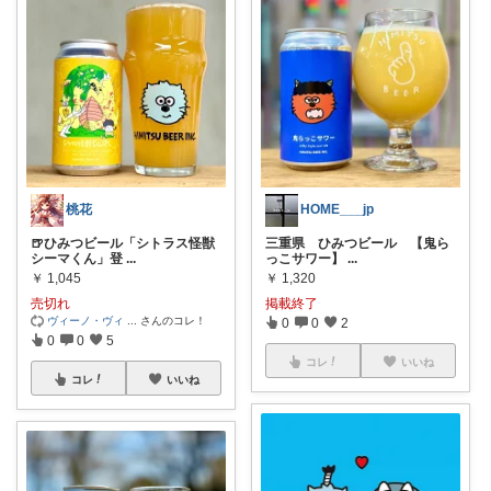
桃花
HOME___jp
🍺ひみつビール「シトラス怪獣
三重県 ひみつビール 【鬼ら
シーマくん」登
...
っこサワー】
...
￥
1,045
￥
1,320
売切れ
掲載終了
ヴィーノ・ヴィ
...
さんのコレ！
0
0
2
0
0
5
コレ
いいね
コレ
いいね