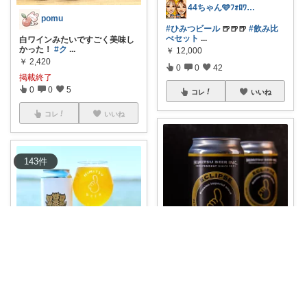
44ちゃん🩵ﾌｫﾛﾜｰ様から購入
pomu
#ひみつビール
🍺🍺🍺
#飲み比
べセット
...
白ワインみたいですごく美味し
かった！
#ク
...
￥
12,000
￥
2,420
0
0
42
掲載終了
0
0
5
コレ
いいね
コレ
いいね
143
件
pomu
44ちゃん🩵ﾌｫﾛﾜｰ様から購入
ふるさと納税でひみつビール、
良い…！
#
...
#ひみつビール
🍺
#クラフトビ
ール
#E
...
￥
30,000～
￥
935