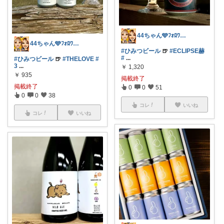
44ちゃん🩵ﾌｫﾛﾜｰ様から購入
44ちゃん🩵ﾌｫﾛﾜｰ様から購入
#ひみつビール
🍺
#ECLIPSE赫
#
...
#ひみつビール
🍺
#THELOVE
#
3
...
￥
1,320
￥
935
掲載終了
掲載終了
0
0
51
0
0
38
コレ
いいね
コレ
いいね