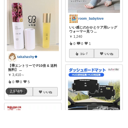
room_babylove
いい感じのかかとケア用レッグ
ウォーマー見つ
...
￥
1,240
0
0
1
コレ
いいね
takahashy🍀
【🉐エントリーで P10倍 & 送料
無料】
...
￥
3,410～
0
0
5
2,974
件
コレ
いいね
スポーツ好き☀