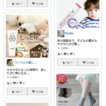
コレ
いいね
Panda
冬の洗面台で、子どもの唇がカ
サカサにひび割
...
￥
1,650
0
0
1
ワンコとの楽しい暮らしROOM
コレ
いいね
カサカサになった肉球や、歩く
たびに気になる
...
￥
1,680～
0
0
0
コレ
いいね