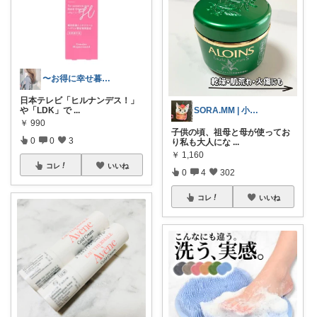
〜お得に幸せ暮らし〜
日本テレビ「ヒルナンデス！」
や「LDK」で
...
SORA.MM | 小学生姉妹ママ👭
￥
990
子供の頃、祖母と母が使ってお
0
0
3
り私も大人にな
...
￥
1,160
コレ
いいね
0
4
302
コレ
いいね