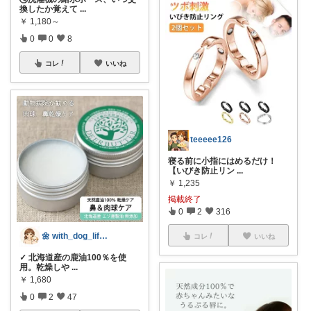
換したか覚えて
...
￥
1,180～
0
0
8
コレ
いいね
teeeee126
寝る前に小指にはめるだけ！
【いびき防止リン
...
￥
1,235
掲載終了
0
2
316
🌼 with_dog_life🌼
コレ
いいね
✓ 北海道産の鹿油100％を使
用。乾燥しや
...
￥
1,680
0
2
47