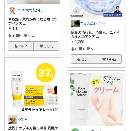
ユユ＠大人かわいいものスキ♡
💋乾燥・荒れが気になる唇に✨
アベンヌ
...
でかねこ(=^^=)
￥
1,155
足裏の汚れも、角質も、ニオイ
1
0
224
もまとめてケア
...
￥
1,280
コレ
いいね
0
0
5
コレ
いいね
みかん
授乳トラブル対策に👶🏻 乳頭ケ