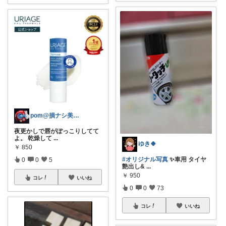
pom@損ナシ美容でQOLを上げるママ
夜更かしで唇がぽっこりしてて
よ。 乾燥して
...
ゆき🍀
￥
850
#オリジナル写真
✨車用 タイヤ
0
0
5
艶出し&
...
￥
950
コレ
いいね
0
0
73
コレ
いいね