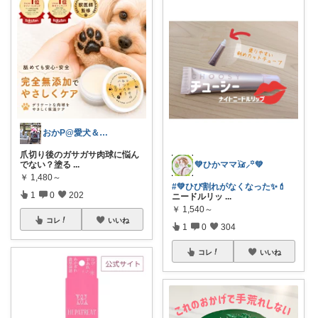
おかP@愛犬＆電脳生活
​爪切り後のガサガサ肉球に悩ん
でない？塗る
...
💚ひかママ𓃠⸝꙳💚
￥
1,480～
#💚ひび割れがなくなった✨💄
1
0
202
ニードルリッ
...
￥
1,540～
コレ
いいね
1
0
304
コレ
いいね