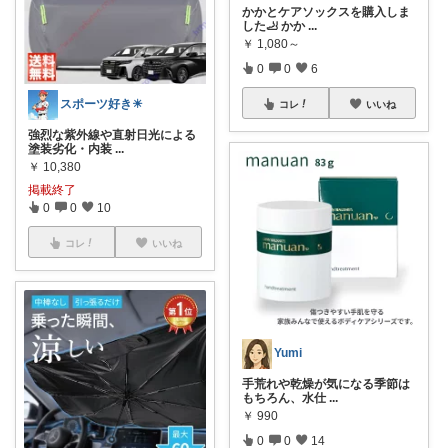
かかとケアソックスを購入しま
した🦶 かか
...
￥
1,080～
0
0
6
スポーツ好き☀
コレ
いいね
強烈な紫外線や直射日光による
塗装劣化・内装
...
￥
10,380
掲載終了
0
0
10
コレ
いいね
Yumi
手荒れや乾燥が気になる季節は
もちろん、水仕
...
￥
990
0
0
14