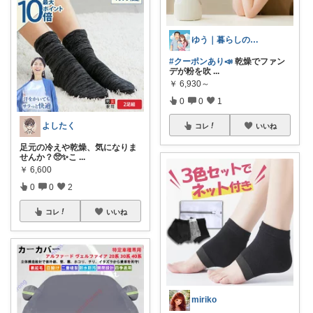
ゆう｜暮らしの便利帳
#クーポンあり📣
乾燥でファン
デが粉を吹
...
￥
6,930～
0
0
1
よしたく
コレ
いいね
足元の冷えや乾燥、気になりま
せんか？🥺✨こ
...
￥
6,600
0
0
2
コレ
いいね
miriko