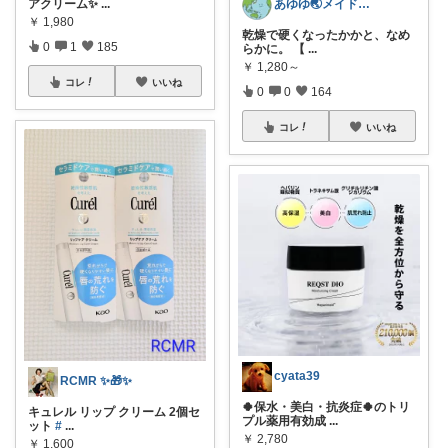
アクリーム✨
...
あゆゆ🌏メイドインジャパン応援中
￥
1,980
乾燥で硬くなったかかと、なめ
0
1
185
らかに。 【
...
￥
1,280～
コレ
いいね
0
0
164
コレ
いいね
cyata39
RCMR ✨🎁✨
🍀保水・美白・抗炎症🍀のトリ
キュレル リップ クリーム 2個セ
プル薬用有効成
...
ット
#
...
￥
2,780
￥
1,600