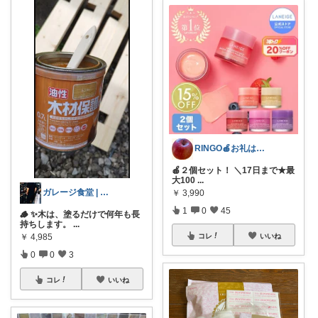
RINGO🍎お礼はプロフ🍎
🍎２個セット！ ＼17日まで★最
大100
...
ガレージ食堂 | 開業準備中
￥
3,990
1
0
45
🪵 ✨木は、塗るだけで何年も長
持ちします。
...
コレ
いいね
￥
4,985
0
0
3
コレ
いいね