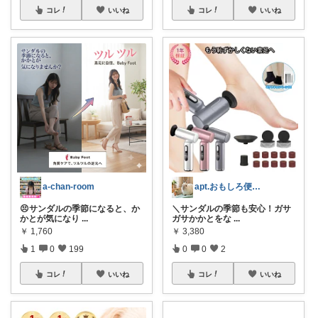
コレ
いいね
コレ
いいね
a-chan-room
apt.おもしろ便利グッズ推し主婦
😣サンダルの季節になると、か
＼サンダルの季節も安心！ガサ
かとが気になり
...
ガサかかとをな
...
￥
1,760
￥
3,380
1
0
199
0
0
2
コレ
いいね
コレ
いいね