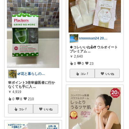
snooosan24 2026宜🙏
🍀コレいいね👍❣️ ウルオイート
プレミアム
...
￥
2,640
0
0
23
🌿花と暮らしのアトリエ
コレ
いいね
🌸ポイント3倍🌸歯医者に行か
なくても手に入
...
￥
4,919
0
8
210
コレ
いいね