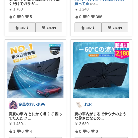
くだけでガサガ
...
買って🙏
so
...
￥
1,780
￥
1,240
0
0
5
0
0
388
コレ
いいね
コレ
いいね
🌸黒衣れいあ🎮
れお
真夏の車内 とにかく暑くて 困っ
夏の車内がまるでサウナのよう
てたんだけ
...
な暑さになるの
...
￥
1,430～
￥
2,680
1
0
4
0
0
0