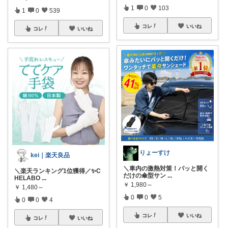
1
0
103
1
0
539
コレ
いいね
コレ
いいね
りょーすけ
kei｜楽天良品
＼車内の激熱対策！パッと開く
＼楽天ランキング1位獲得／✨C
だけの傘型サン
...
HELABO
...
￥
1,980～
￥
1,480～
0
0
5
0
0
4
コレ
いいね
コレ
いいね