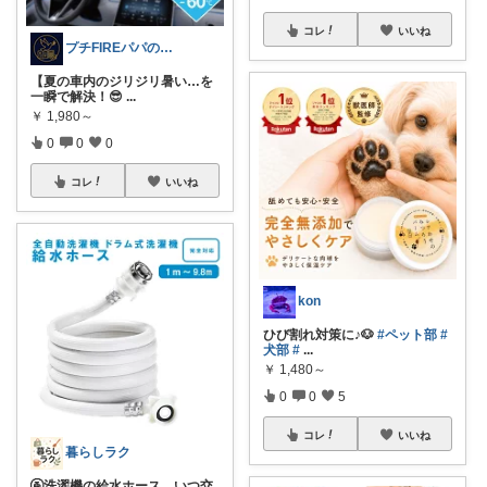
コレ
いいね
プチFIREパパの厳選アイテム
【夏の車内のジリジリ暑い…を
一瞬で解決！😎
...
￥
1,980～
0
0
0
コレ
いいね
kon
ひび割れ対策に♪🐶
#ペット部
#
犬部
#
...
￥
1,480～
0
0
5
コレ
いいね
暮らしラク
🚰洗濯機の給水ホース、いつ交