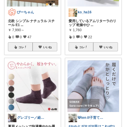
ぴーちゃん
ko_ha16
北欧 シンプル ナチュラル スチ
愛用しているアムリターラのリ
ール E1
...
ップ 乾燥やひ
...
￥
7,990～
￥
1,760
0
0
47
0
0
22
コレ
いいね
コレ
いいね
グレゴリー／経由購入感謝です💕
🐯ten ///子育て暮らしの愛用品
夏用メッシュで快適爽やか✨履
#かかとガサガサ民はこれぜひ