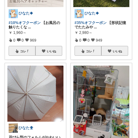
ひなた🍀
ひなた🍀
#10%オフクーポン
【お風呂の
#35%オフクーポン
【形状記憶
触りたくな
...
でたたみや
...
￥
1,960～
￥
2,980～
0
0
969
0
0
949
コレ
いいね
コレ
いいね
ひなた🐥
花びら型のフォルムがかわいい