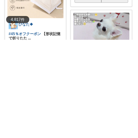
4,817
件
ひなた🍀
#45％オフクーポン
【形状記憶
で折りたた
...
￥
3,080～
0
0
866
コレ
いいね
hina(^^)wanko❤🤗🤭🥰
💯🐕️【ひな❤お勧め】🎆👘(CRA
ZYBO
...
￥
6,490～
0
12
381
コレ
いいね