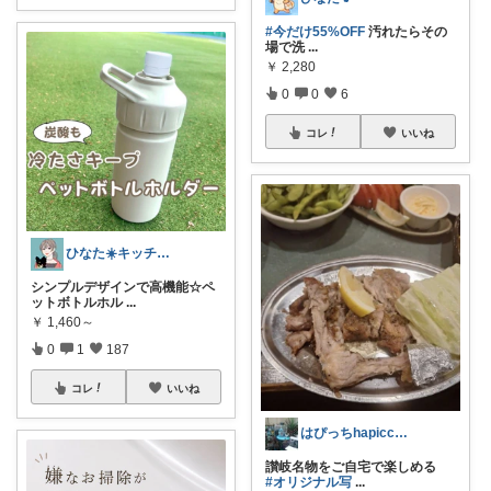
#今だけ55%OFF
汚れたらその
場で洗
...
￥
2,280
0
0
6
コレ
いいね
ひなた☀️キッチン✿暮らし✿美容
シンプルデザインで高機能☆ペ
ットボトルホル
...
￥
1,460～
0
1
187
コレ
いいね
はぴっちhapicchi💎🏃感謝💐
讃岐名物をご自宅で楽しめる
#オリジナル写
...