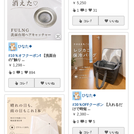
￥
5,250
1
0
31
コレ
いいね
ひなた🍀
#10％オフクーポン❗️
【洗面台
の”触り
...
￥
1,298～
0
1
894
コレ
いいね
ひなた🍀
#30％OFFクーポン
【入れるだ
けで時短
...
￥
2,380～
0
0
5
コレ
いいね