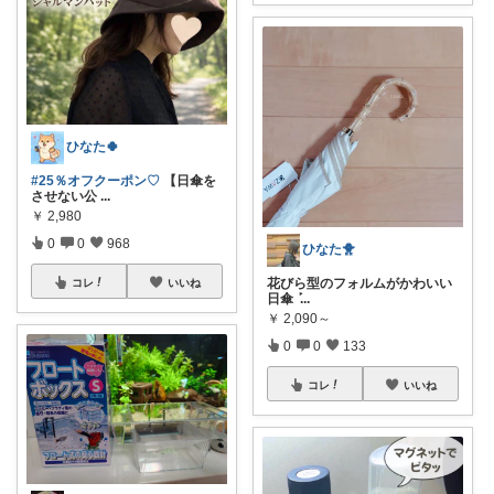
ひなた🍀
#25％オフクーポン♡
【日傘を
させない公
...
￥
2,980
0
0
968
ひなた🐥
花びら型のフォルムがかわいい
コレ
いいね
日傘 ‎ܰ
...
￥
2,090～
0
0
133
コレ
いいね