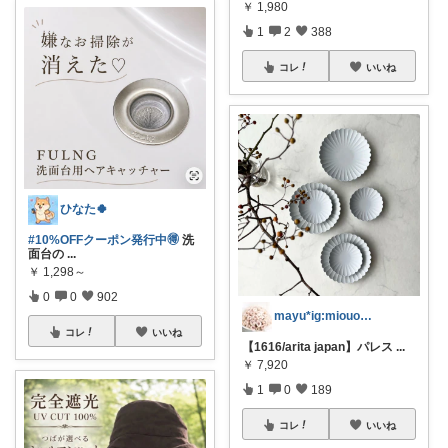
￥
1,980
1
2
388
コレ
いいね
ひなた🍀
#10%OFFクーポン発行中🉐
洗
面台の
...
￥
1,298～
0
0
902
mayu*ig:miouor_home
コレ
いいね
【1616/arita japan】パレス
...
￥
7,920
1
0
189
コレ
いいね