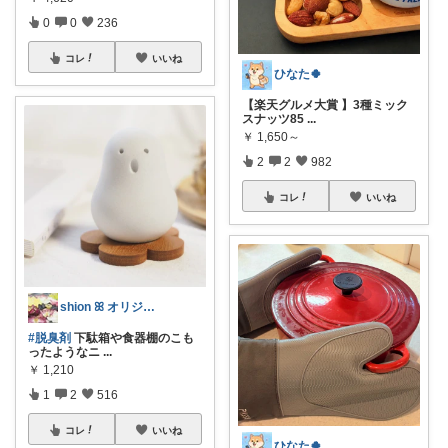
0
0
236
コレ
いいね
ひなた🍀
【楽天グルメ大賞 】3種ミック
スナッツ85
...
￥
1,650～
2
2
982
コレ
いいね
shion ꕤ オリジナル写真多め♡
#脱臭剤
下駄箱や食器棚のこも
ったようなニ
...
￥
1,210
1
2
516
コレ
いいね
ひなた🍀