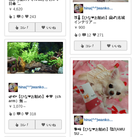
日傘 ‎ܰ
...
hina(^^)wanko❤🤗🤭🥰
￥
4,620
1
0
243
🍑🌡️【ひな❤お勧め】🤗💕(名城
インテリア
...
￥
900
コレ
いいね
0
12
271
コレ
いいね
hina(^^)wanko❤🤗🤭🥰
🌿🐟️【ひな❤お勧め】🐠💚（ch
arm）無
...
￥
1,070～
0
0
318
hina(^^)wanko❤🤗🤭🥰
コレ
いいね
🐕️📲【ひな❤お勧め】🥰⤴️(AMU
SU
...