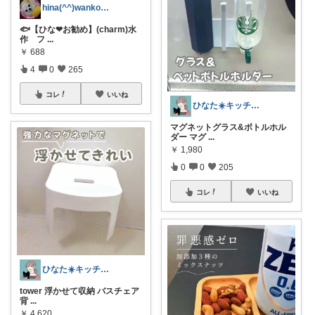
hina(^^)wanko❤🤗🤭🥰
🐟️【ひな❤お勧め】(charm)水
作 フ
...
￥
688
4
0
265
コレ
いいね
ひなた☀️キッチン✿暮らし✿美容
マグネットグラス&ボトルホル
ダー マグ
...
￥
1,980
0
0
205
コレ
いいね
ひなた☀️キッチン✿暮らし✿美容
tower 浮かせて収納 バスチェア
背
...
￥
4,620