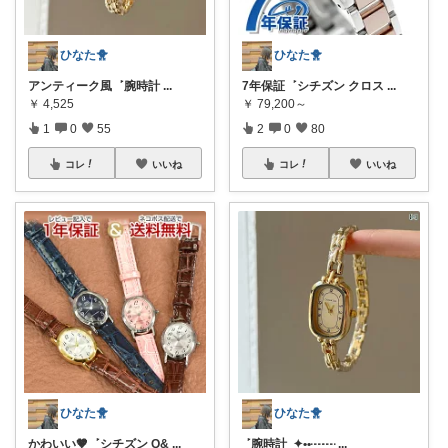
ひなた🐥
ひなた🐥
アンティーク風 ‎ ‎ܰ ‎ 腕時計
...
7年保証 ‎ ‎ܰ ‎ シチズン クロス
...
￥
4,525
￥
79,200～
1
0
55
2
0
80
コレ
いいね
コレ
いいね
ひなた🐥
ひなた🐥
かわいい🤎 ‎ ‎ܰ ‎ シチズン Q&
...
‎ ‎ܰ ‎ 腕時計 ܱ ✦••┈┈
...