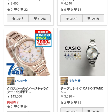
￥
2,400
￥
4,540
0
0
22
0
0
18
コレ
いいね
コレ
いいね
ひなた🐥
ひなた🐥
クロスシーのイメージキャラク
チープカシオ ◇ CASIO STAND
ター・北川景子
...
A
...
￥
143,000
￥
3,530～
掲載終了
2
0
82
2
0
54
コレ
いいね