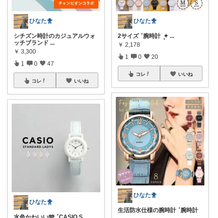
ひなた🐥
ひなた🐥
シチズン時計のカジュアルウォ
2サイズ ‎ܰ ‎ 腕時計 ܱ ✦
...
ッチブランド
...
￥
2,178
￥
3,300
1
0
20
1
0
47
コレ
いいね
コレ
いいね
ひなた🐥
ひなた🐥
生活防水仕様の腕時計 ‎ܰ ‎ 腕時計
水色かわいい🩵 ‎ܰ ‎ CASIO S
...
...