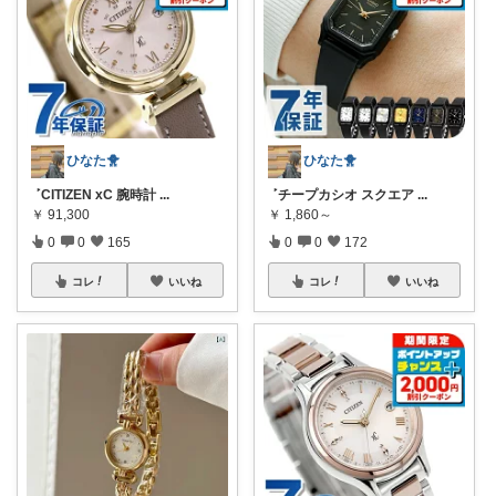
ひなた🐥
ひなた🐥
‎ ‎ܰ ‎ CITIZEN xC 腕時計
...
‎ ‎ܰ ‎ チープカシオ スクエア
...
￥
91,300
￥
1,860～
0
0
165
0
0
172
コレ
いいね
コレ
いいね