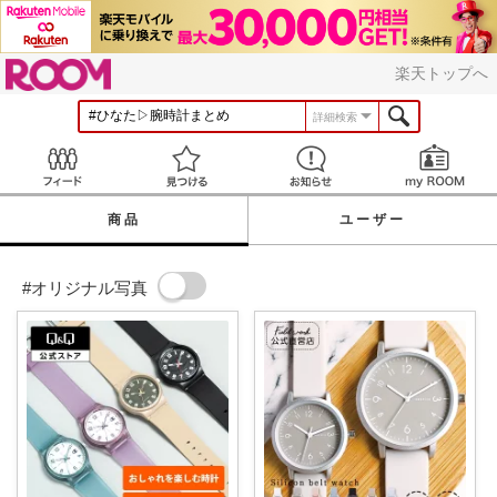
ROOM
楽天トップへ
詳細検索
Feed
見つける
お知らせ
商品
ユーザー
#オリジナル写真