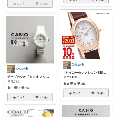
コレ
いいね
ひなた🐥
ひなた🐥
‎ ‎ܰ ‎ セイコーセレクション SEI
...
チープカシオ ‎ ‎ܰ ‎ カシオ スタ
...
￥
23,100
￥
3,730
0
0
38
1
2
54
コレ
いいね
コレ
いいね