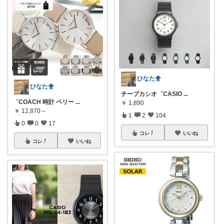
ひなた🐥
ひなた🐥
チープカシオ ‎ ‎ܰ ‎ CASIO
...
‎ ‎ܰ ‎ COACH 時計 ペリー
...
￥
1,890
￥
12,870～
1
2
104
0
0
17
コレ
いいね
コレ
いいね