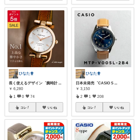
ひなた🐥
ひなた🐥
長く使えるデザイン ‎ ‎ܰ ‎ 腕時計
...
日本未発売 ‎ ‎ܰ ‎ CASIO S
...
￥
6,280
￥
3,150
1
0
74
2
1
208
コレ
いいね
コレ
いいね