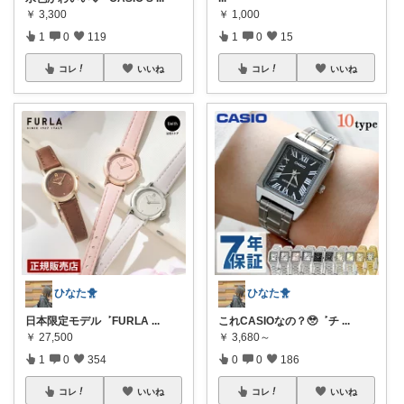
￥
3,300
￥
1,000
1
0
119
1
0
15
コレ
いいね
コレ
いいね
ひなた🐥
ひなた🐥
日本限定モデル ‎ ‎ܰ ‎ FURLA
...
これCASIOなの？🥹 ‎ ‎ܰ ‎ チ
...
￥
27,500
￥
3,680～
1
0
354
0
0
186
コレ
いいね
コレ
いいね