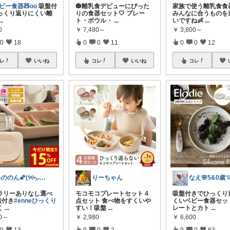
ベビー食器🧸oo
吸盤付
🎃離乳食デビューにぴった
家族で使う離乳食食
っくり返りにくい離
りの食器セット🤍 プレー
みんなに合うものを
...
ト・ボウル・
...
いですね👶
...
0
￥
7,480～
￥
3,800～
0
18
0
0
11
0
0
12
レ
いいね
コレ
いいね
コレ
みののん🌠(୨୧•͈ᴗ•͈)感謝♡
りーちゃん
なえ🌸5&0歳
トラリーありなし選べ
モコモコプレートセット 4
吸盤付きでひっくり
蓋付き
#enneひっくり
点セット 食べ物をすくいや
くいベビー食器セット
く
...
すい！吸盤
...
レートとカト
...
40～
￥
2,980
￥
6,600
0
13
0
0
2
0
0
63