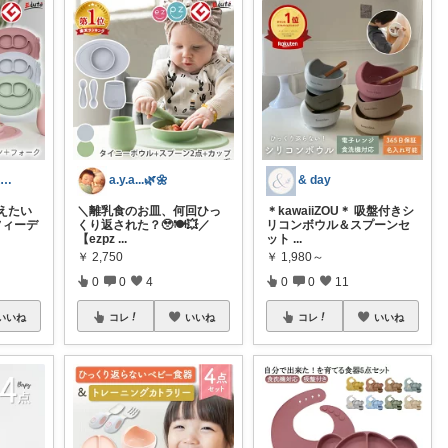
muパパ ⌇ 20代パパの子育て
a.y.a...🌿🌼
& day
えたい
＼離乳食のお皿、何回ひっ
＊kawaiiZOU＊ 吸盤付きシ
ニフィーデ
くり返された？🥹🍽️💥／
リコンボウル＆スプーンセ
【ezpz
...
ット
...
￥
2,750
￥
1,980～
0
0
4
0
0
11
いいね
コレ
いいね
コレ
いいね