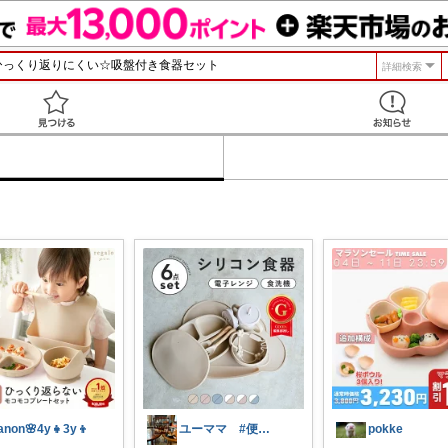
詳細検索
見つける
anon🌸4y👧3y👦
ユーママ #便利グッズ #子供服
pokke