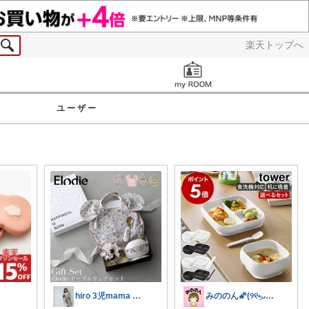
楽天トップへ
お知らせ
ユーザー
hiro 3児mama 𓅸 𓂃♡
みののん🌠(୨୧•͈ᴗ•͈)感謝♡