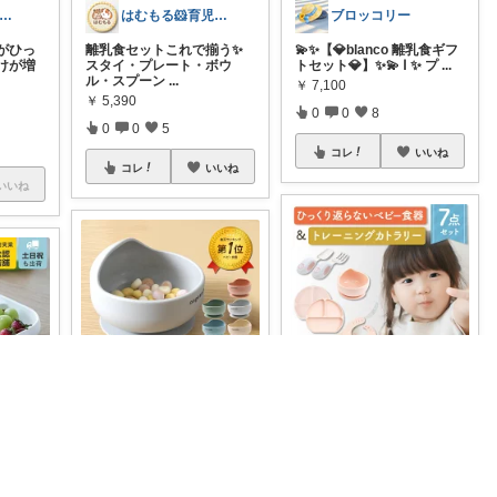
イツ🌿北欧×日本｜無理のない道具選び
はむもる‪🐹育児中主婦向け便利グッズ
ブロッコリー
がひっ
離乳食セットこれで揃う✨
💫✨【💎blanco 離乳食ギフ
けが増
スタイ・プレート・ボウ
トセット💎】✨💫 Ⅰ ✨ プ
...
ル・スプーン
...
￥
7,100
￥
5,390
0
0
8
0
0
5
コレ
いいね
コレ
いいね
いいね
Zensan／キッズ☆ベビーROOM
にゃんこ🐈🐾6日ｲｲﾈお休み🙏
みののん🌠(୨୧•͈ᴗ•͈)感謝♡
#ZIPで紹介！マラソン限定
#🍽️👶✨【マラソン限定🏷️ポ
ポイント5倍🉐
吸盤付きで
イント10倍】
【楽天1位＆3
ひっくり
...
り返り
冠
...
器
】 山
￥
4,980