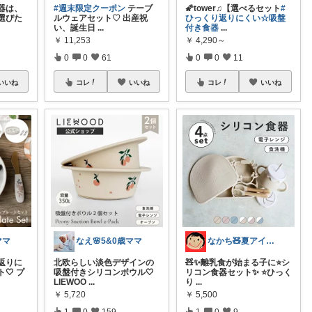
器は、
#週末限定クーポン
テーブ
🌠tower♫【選べるセット
#
選びた
ルウェアセット♡ 出産祝
ひっくり返りにくい☆吸盤
い、誕生日
...
付き食器
...
￥
11,253
￥
4,290～
0
0
61
0
0
11
いいね
コレ
いいね
コレ
いいね
ママ
なえ🌸5&0歳ママ
なかち🧸夏アイテム＆便利グッズ✨
返りに
北欧らしい淡色デザインの
🧸✨離乳食が始まる子に⭐️シ
🤍 プ
吸盤付きシリコンボウル🤍
リコン食器セット✨ ⭐️ひっく
LIEWOO
...
り
...
￥
5,720
￥
5,500
1
0
159
1
0
9