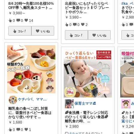
8/4 20時〜先着100名様50%
出産祝いにもぴったりなベ
#ka_
OFF🉐 ＼離乳食スタート
...
ビー食器セット🍼🤍 プレー
きでひ
トやボウル
...
乳食や
￥
3,980～
￥
3,980～
￥
2,98
0
0
14
0
0
2
0
コレ
いいね
コレ
いいね
コ
ケチパパ、ママ🍼5歳🚹2歳🚺
保育士ママ👒
離乳食の食べこぼし対策
に、吸盤付きベビー食器は
🌈食洗機・電子レンジ対応
🌠カ
かなり使いやすそ
...
のひっくり返らない食器🌈
る♫【
離乳食の時、
...
返りに
￥
1,680
￥
2,980
￥
3,2
0
0
1
わちゃママ
さんのコレ！
0