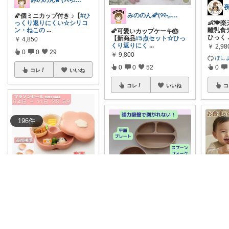
みののん🌠(୨୧•͈ᴗ•͈)感謝♡
みののん🌠(୨୧•͈ᴗ•͈)感謝♡
🌠個ミニカップ付き ♪【
#ひ
っくり返りにくい☆シリコ
👶🍽
ン・ねこの
...
離乳食
🌠可愛いカップケーキ🎂
ひっく
【新商品
#5点セット☆ひっ
￥
4,850
くり返りにく
...
￥
2,98
0
0
29
￥
9,800
ぽに
0
0
52
0
コレ
いいね
コレ
いいね
コ
196
件
みるくぱん
はにょママ
100％シリコン製で安心して
使える、韓国製プレミアム
離乳食食器
...
プレート・ボウル・カラト
🌠enn
リーの4点セット！吸盤付き
くり返
￥
3,800～