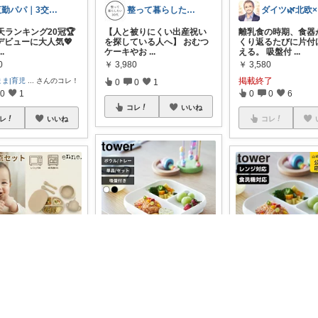
夜勤パパ｜3交替勤務×子育て
整って暮らしたい30代
ダ
️楽天ランキング20冠🏆
【人と被りにくい出産祝い
離乳食の時期、食器
デビューに大人気💖
を探している人へ】 おむつ
くり返るたびに片付
...
ケーキやお
...
える。 吸盤付
...
0
￥
3,980
￥
3,580
掲載終了
まま|育児
...
さんのコレ！
0
0
1
0
1
0
0
6
コレ
いいね
レ
いいね
コレ
はるこま
みののん🌠(୨୧•͈ᴗ•͈)感謝♡
ひっくり返りにくいベビー
フードボウル ・吸盤付きで
e【
#6点セット☆ひっ
🌠tower♫【
#ひっく
安定感抜群
...
りにくいランチプレ
にくい☆吸盤付き食