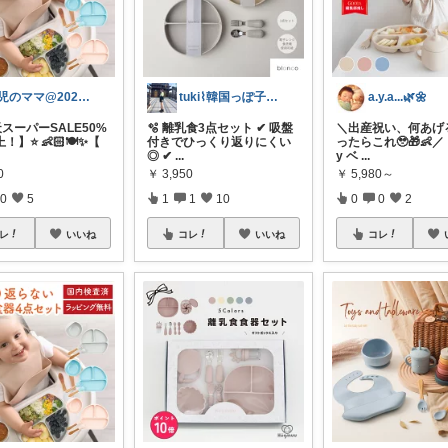
2児のママ@2026年最新版便利グッズ
tuki⌇韓国っぽ子どもitem&雑貨
a.y.a...🌿🌼
天スーパーSALE50%
🫧 離乳食3点セット ✔ 吸盤
＼出産祝い、何あげ
】⭐️ 👶🏻🍽✨【
付きでひっくり返りにくい
ったらこれ🥹🎁👶／ 
◎ ✔
...
y ベ
...
0
￥
3,950
￥
5,980～
0
5
1
1
10
0
0
2
レ
いいね
コレ
いいね
コレ