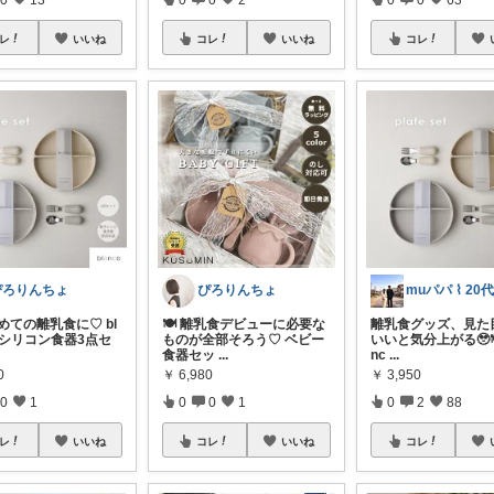
レ
いいね
コレ
いいね
コレ
ぴろりんちょ
ぴろりんちょ
じめての離乳食に♡ bl
🍽️ 離乳食デビューに必要な
離乳食グッズ、見た
のシリコン食器3点セ
ものが全部そろう♡ ベビー
いいと気分上がる🥹🍽️
食器セッ
...
nc
...
0
￥
6,980
￥
3,950
0
1
0
0
1
0
2
88
レ
いいね
コレ
いいね
コレ