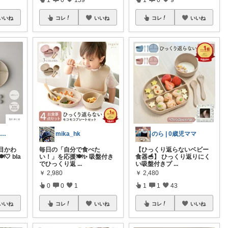
いいね
コレ
いいね
コレ
いいね
muパパ ⌇ 20代パパの子育て
mika_hk
のら | 0歳児ママ
目かわ
毎日の「自分で食べた
【ひっくり返らないベビー
🤍 bla
い！」を応援🍽️✨ 吸盤付き
食器🥣】 ひっくり返りにく
でひっくり返
...
い吸盤付きプ
...
￥
2,980
￥
2,480
0
0
1
1
1
43
いいね
コレ
いいね
コレ
いいね