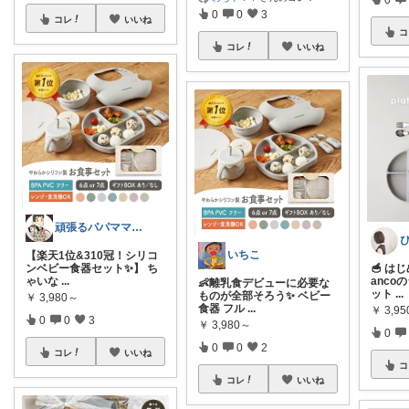
0
0
3
コレ
いいね
コ
コレ
いいね
頑張るパパママ応援隊@育児・子供用品紹介
いちこ
【楽天1位&310冠！シリコ
ンベビー食器セット✨】 ち
🥣 は
ゃいな
...
anco
👶離乳食デビューに必要な
ット
...
ものが全部そろう✨ ベビー
￥
3,980～
食器 フル
...
￥
3,95
0
0
3
￥
3,980～
0
0
0
2
コレ
いいね
コ
コレ
いいね