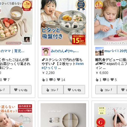
このママ｜育児お助けグッズ紹介
みののん🌠(୨୧•͈ᴗ•͈)感謝♡
く作ったごはんが床
🌠ステンレスで汚れが落ち
離乳食デビューに揃
 お皿ひっくり返され
やすい🎵【２枚セット
#enn
👶🍽️🤍 ezpzのミ
味につ
...
eひっくり
...
ィン
...
0
￥
2,280
￥
6,600
0
7
0
0
14
1
0
5
レ
いいね
コレ
いいね
コレ