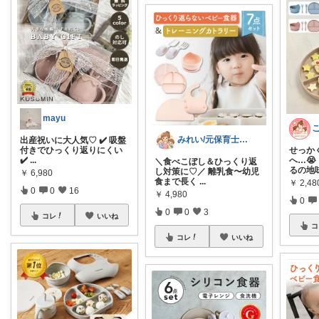
mayu
みれい/元保育士ママ👶神育児アイテム
出産祝いに大人気♡ ✔️ 吸盤
付きでひっくり返りにくい
せっか
✔️
...
へ…
＼食べこぼし＆ひっくり返
るの地
し対策に♡／ 離乳食〜幼児
￥
6,980
食まで長く
...
￥
2,48
0
0
16
￥
4,980
0
0
0
3
コレ
いいね
コ
コレ
いいね