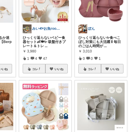
みい🐟お魚room🐟
ぽん
るか迷
ひっくり返らないベビー食
ひっくり返らない✨食べこ
【Berp
器セット👶🍽✨ 吸盤付きプ
ぼし対策にも大活躍🍼毎日
レート＆トレ
...
のごはん時間が
...
￥
3,980
￥
3,010
1
4
47
0
0
1
いいね
コレ
いいね
コレ
いいね