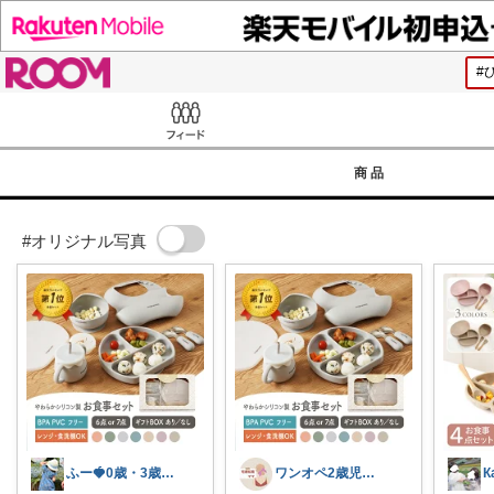
ROOM
Feed
商品
#オリジナル写真
ふー🍓0歳・3歳のワンオペママ
ワンオペ2歳児ママ宅建士
К