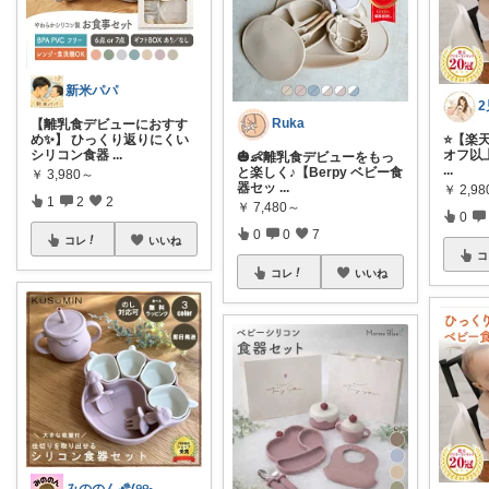
新米パパ
Ruka
【離乳食デビューにおすす
め✨】 ひっくり返りにくい
⭐️【楽
シリコン食器
...
オフ以上！
🎃👶離乳食デビューをもっ
...
と楽しく♪【Berpy ベビー食
￥
3,980～
器セッ
...
￥
2,98
1
2
2
￥
7,480～
0
0
0
7
コレ
いいね
コ
コレ
いいね