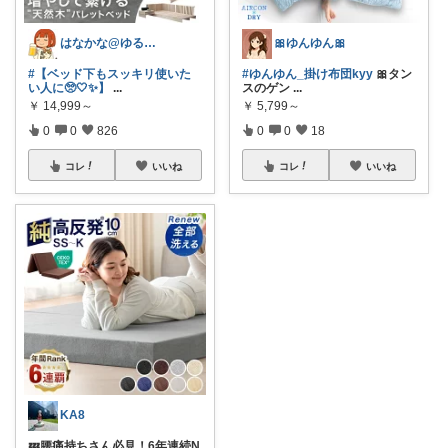
はなかな@ゆるふわ暮らし
🎀ゆんゆん🎀
#【ベッド下もスッキリ使いた
#ゆんゆん_掛け布団kyy
🎀タン
い人に🥺🤍✨】
...
スのゲン
...
￥
14,999～
￥
5,799～
0
0
826
0
0
18
コレ
いいね
コレ
いいね
KA8
💤腰痛持ちさん必見！6年連続N