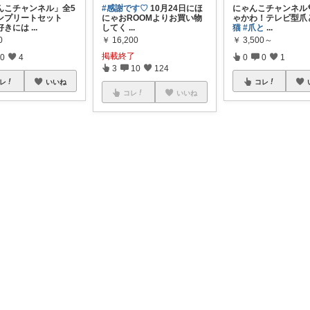
んこチャンネル」全5
#感謝です♡
10月24日にほ
にゃんこチャンネル
ンプリートセット
にゃおROOMよりお買い物
ゃかわ！テレビ型爪
好きには
...
してく
...
猫
#爪と
...
0
￥
16,200
￥
3,500～
掲載終了
0
4
0
0
1
3
10
124
レ
いいね
コレ
コレ
いいね