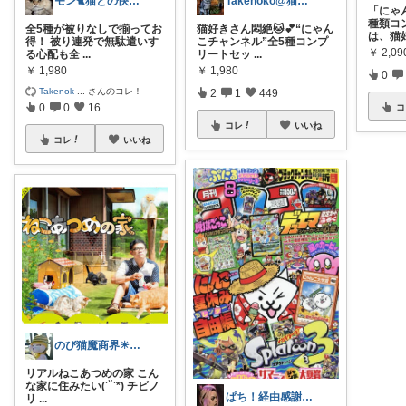
モン🐈猫との快適な暮らし
Takenoko@猫関連グッズ中心です！
「にゃ
種類コ
全5種が被りなしで揃ってお
猫好きさん悶絶🐱💕“にゃん
は、猫
得！ 被り連発で無駄遣いす
こチャンネル”全5種コンプ
￥
2,09
る心配も全
...
リートセッ
...
￥
1,980
￥
1,980
0
Takenok
...
さんのコレ！
2
1
449
0
0
16
コ
コレ
いいね
コレ
いいね
のび猫魔商界☀夏本番🎐
リアルねこあつめの家 こん
な家に住みたい(ˊ˘ˋ*) チビノ
ぱち！経由感謝📚🏳️‍🌈👚🕊️
リ
...