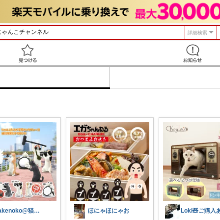
詳細検索
見つける
Takenoko@猫関連グッズ中心です！
ほにゃほにゃお