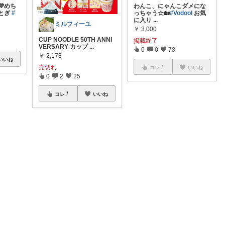
めち
わんこ、にゃんこダメにな
とぎ
#
っちゃう☆🏡
#Vodool
お気
に入り
...
ミルフィーユ
￥
3,000
CUP NOODLE 50TH ANNI
掲載終了
VERSARY カップ
...
0
0
78
￥
2,178
いいね
売切れ
コレ
いいね
0
2
25
コレ
いいね